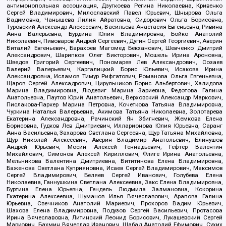
антимонопольная ассоциация, Дзугкоева Регина Николаевна, Кривенко
Сергей Владимирович, Милославский Павел Юрьевич, Шнырова Ольга
Вадимовна, Чанышева Лилия Айратовна, Сидорович Ольга Борисовна,
Туровский Александр Алексеевич, Васильева Анастасия Евгеньевна, Ривина
Анна Валерьевна, Бурдина Юлия Владимировна, Бойко Анатолий
Николаевич, Пивоваров Андрей Сергеевич, Дугин Сергей Георгиевич, Аверин
Виталий Евгеньевич, Барахоев Магомед Бекханович, Шевченко Дмитрий
Александрович, Шарипков Олег Викторович, Мошель Ирина Ароновна,
Шведов Григорий Сергеевич, Пономарев Лев Александрович, Созаев
Валерий Валерьевич, Каргалицкий Борис Юльевич, Исакова Ирина
Александровна, Исламов Тимур Рифгатович, Романова Ольга Евгеньевна,
Щаров Сергей Алексадрович, Цирульников Борис Альбертович, Халидова
Марина Владимировна, Людевиг Марина Зариевна, Федотова Галина
Анатольевна, Паутов Юрий Анатольевич, Верховский Александр Маркович,
Пислакова-Паркер Марина Петровна, Кочеткова Татьяна Владимировна,
Чуркина Наталья Валерьевна, Акимова Татьяна Николаевна, Золотарева
Екатерина Александровна, Рачинский Ян Збигневич, Жемкова Елена
Борисовна, Гудков Лев Дмитриевич, Илларионова Юлия Юрьевна, Саранг
Анна Васильевна, Захарова Светлана Сергеевна, Щур Татьяна Михайловна,
Щур Николай Алексеевич, Аверин Владимир Анатольевич, Блинушов
Андрей Юрьевич, Мосин Алексей Геннадьевич, Гефтер Валентин
Михайлович, Симонов Алексей Кириллович, Флиге Ирина Анатольевна,
Мельникова Валентина Дмитриевна, Вититинова Елена Владимировна,
Баженова Светлана Куприяновна, Исаев Сергей Владимирович, Максимов
Сергей Владимирович, Беляев Сергей Иванович, Голубева Елена
Николаевна, Ганнушкина Светлана Алексеевна, Закс Елена Владимировна,
Буртина Елена Юрьевна, Гендель Людмила Залмановна, Кокорина
Екатерина Алексеевна, Шуманов Илья Вячеславович, Арапова Галина
Юрьевна, Свечников Анатолий Мариевич, Прохоров Вадим Юрьевич,
Шахова Елена Владимировна, Подузов Сергей Васильевич, Протасова
Ирина Вячеславовна, Литинский Леонид Борисович, Лукашевский Сергей
Маркович, Бахмин Вячеслав Иванович, Шабад Анатолий Ефимович, Сухих