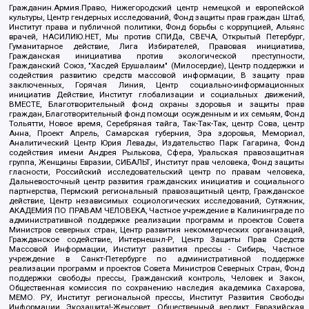
Гражданин.Армия.Право, Нижегородский центр немецкой и европейской
культуры, Центр гендерных исследований, Фонд защиты прав граждан Штаб,
Институт права и публичной политики, Фонд борьбы с коррупцией, Альянс
врачей, НАСИЛИЮ.НЕТ, Мы против СПИДа, СВЕЧА, Открытый Петербург,
Гуманитарное действие, Лига Избирателей, Правовая инициатива,
Гражданская инициатива против экологической преступности,
Гражданский Союз, "Хасдей Ерушалаим" (Милосердие), Центр поддержки и
содействия развитию средств массовой информации, В защиту прав
заключенных, Горячая Линия, Центр социально-информационных
инициатив Действие, Институт глобализации и социальных движений,
ВМЕСТЕ, Благотворительный фонд охраны здоровья и защиты прав
граждан, Благотворительный фонд помощи осужденным и их семьям, Фонд
Тольятти, Новое время, Серебряная тайга, Так-Так-Так, центр Сова, центр
Анна, Проект Апрель, Самарская губерния, Эра здоровья, Мемориал,
Аналитический Центр Юрия Левады, Издательство Парк Гагарина, Фонд
содействия имени Андрея Рылькова, Сфера, Уральская правозащитная
группа, Женщины Евразии, СИБАЛЬТ, Институт прав человека, Фонд защиты
гласности, Российский исследовательский центр по правам человека,
Дальневосточный центр развития гражданских инициатив и социального
партнерства, Пермский региональный правозащитный центр, Гражданское
действие, Центр независимых социологических исследований, Сутяжник,
АКАДЕМИЯ ПО ПРАВАМ ЧЕЛОВЕКА, Частное учреждение в Калининграде по
административной поддержке реализации программ и проектов Совета
Министров северных стран, Центр развития некоммерческих организаций,
Гражданское содействие, Интернешнл-Р, Центр Защиты Прав Средств
Массовой Информации, Институт развития прессы - Сибирь, Частное
учреждение в Санкт-Петербурге по административной поддержке
реализации программ и проектов Совета Министров Северных Стран, Фонд
поддержки свободы прессы, Гражданский контроль, Человек и Закон,
Общественная комиссия по сохранению наследия академика Сахарова,
МЕМО. РУ, Институт региональной прессы, Институт Развития Свободы
Информации, Экозащита!-Женсовет, Общественный вердикт, Евразийская