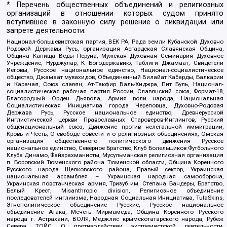
* Перечень общественных объединений и религиозных
организаций в отношении которых судом принято
вступившее в законную силу решение о ликвидации или
запрете деятельности:
Национал-большевистская партия, ВЕК РА, Рада земли Кубанской Духовно
Родовой Державы Русь, организация Асгардская Славянская Община,
Община Капища Веды Перуна, Мужская Духовная Семинария Духовное
Учреждение, Нурджулар, К Богодержавию, Таблиги Джамаат, Свидетели
Иеговы, Русское национальное единство, Национал-социалистическое
общество, Джамаат мувахидов, Объединенный Вилайат Кабарды, Балкарии
и Карачая, Союз славян, Ат-Такфир Валь-Хиджра, Пит Буль, Национал-
социалистическая рабочая партия России, Славянский союз, Формат-18,
Благородный Орден Дьявола, Армия воли народа, Национальная
Социалистическая Инициатива города Череповца, Духовно-Родовая
Держава Русь, Русское национальное единство, Древнерусской
Инглистической церкви Православных Староверов-Инглингов, Русский
общенациональный союз, Движение против нелегальной иммиграции,
Кровь и Честь, О свободе совести и о религиозных объединениях, Омская
организация общественного политического движения Русское
национальное единство, Северное Братство, Клуб Болельщиков Футбольного
Клуба Динамо, Файзрахманисты, Мусульманская религиозная организация
п. Боровский Тюменского района Тюменской области, Община Коренного
Русского народа Щелковского района, Правый сектор, Украинская
национальная ассамблея – Украинская народная самооборона,
Украинская повстанческая армия, Тризуб им. Степана Бандеры, Братство,
Белый Крест, Misanthropic division, Религиозное объединение
последователей инглиизма, Народная Социальная Инициатива, TulaSkins,
Этнополитическое объединение Русские, Русское национальное
объединение Атака, Мечеть Мирмамеда, Община Коренного Русского
народа г. Астрахани, ВОЛЯ, Меджлис крымскотатарского народа, Рубеж
Севера, ТОЙС, О противодействии экстремистской деятельности,