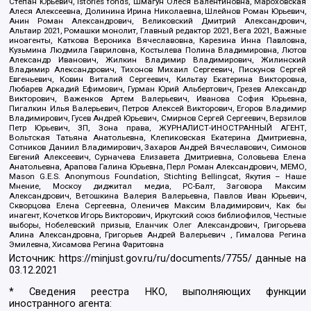
Степан Юрьевич, Istories fonds, Шмагун Олеся Валентиновна, Мароховская
Алеся Алексеевна, Долинина Ирина Николаевна, Шлейнов Роман Юрьевич,
Анин Роман Александрович, Великовский Дмитрий Александрович,
Альтаир 2021, Ромашки монолит, Главный редактор 2021, Вега 2021, Важные
иноагенты, Каткова Вероника Вячеславовна, Карезина Инна Павловна,
Кузьмина Людмила Гавриловна, Костылева Полина Владимировна, Лютов
Александр Иванович, Жилкин Владимир Владимирович, Жилинский
Владимир Александрович, Тихонов Михаил Сергеевич, Пискунов Сергей
Евгеньевич, Ковин Виталий Сергеевич, Кильтау Екатерина Викторовна,
Любарев Аркадий Ефимович, Гурман Юрий Альбертович, Грезев Александр
Викторович, Важенков Артем Валерьевич, Иванова София Юрьевна,
Пигалкин Илья Валерьевич, Петров Алексей Викторович, Егоров Владимир
Владимирович, Гусев Андрей Юрьевич, Смирнов Сергей Сергеевич, Верзилов
Петр Юрьевич, ЗП, Зона права, ЖУРНАЛИСТ-ИНОСТРАННЫЙ АГЕНТ,
Вольтская Татьяна Анатольевна, Клепиковская Екатерина Дмитриевна,
Сотников Даниил Владимирович, Захаров Андрей Вячеславович, Симонов
Евгений Алексеевич, Сурначева Елизавета Дмитриевна, Соловьева Елена
Анатольевна, Арапова Галина Юрьевна, Перл Роман Александрович, МЕМО,
Mason G.E.S. Anonymous Foundation, Stichting Bellingcat, Якутия – Наше
Мнение, Москоу диджитал медиа, РС-Балт, Заговора Максим
Александрович, Ветошкина Валерия Валерьевна, Павлов Иван Юрьевич,
Скворцова Елена Сергеевна, Оленичев Максим Владимирович, Как бы
инагент, Кочетков Игорь Викторович, Иркутский союз библиофилов, Честные
выборы, Нобелевский призыв, Еланчик Олег Александрович, Григорьева
Алина Александровна, Григорьев Андрей Валерьевич , Гималова Регина
Эмилевна, Хисамова Регина Фаритовна
Источник:
https://minjust.gov.ru/ru/documents/7755/
данные на
03.12.2021
* Сведения реестра НКО, выполняющих функции
иностранного агента: