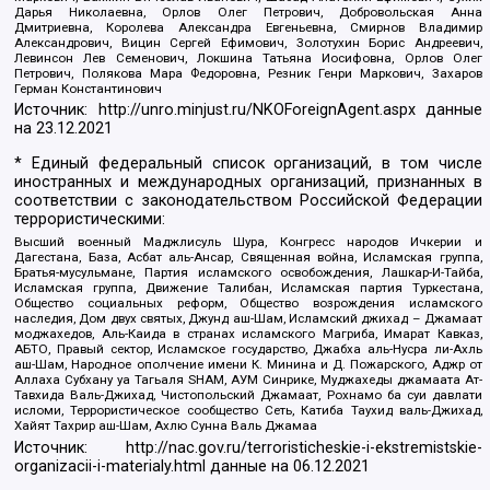
Дарья Николаевна, Орлов Олег Петрович, Добровольская Анна
Дмитриевна, Королева Александра Евгеньевна, Смирнов Владимир
Александрович, Вицин Сергей Ефимович, Золотухин Борис Андреевич,
Левинсон Лев Семенович, Локшина Татьяна Иосифовна, Орлов Олег
Петрович, Полякова Мара Федоровна, Резник Генри Маркович, Захаров
Герман Константинович
Источник:
http://unro.minjust.ru/NKOForeignAgent.aspx
данные
на
23.12.2021
* Единый федеральный список организаций, в том числе
иностранных и международных организаций, признанных в
соответствии с законодательством Российской Федерации
террористическими:
Высший военный Маджлисуль Шура, Конгресс народов Ичкерии и
Дагестана, База, Асбат аль-Ансар, Священная война, Исламская группа,
Братья-мусульмане, Партия исламского освобождения, Лашкар-И-Тайба,
Исламская группа, Движение Талибан, Исламская партия Туркестана,
Общество социальных реформ, Общество возрождения исламского
наследия, Дом двух святых, Джунд аш-Шам, Исламский джихад – Джамаат
моджахедов, Аль-Каида в странах исламского Магриба, Имарат Кавказ,
АБТО, Правый сектор, Исламское государство, Джабха аль-Нусра ли-Ахль
аш-Шам, Народное ополчение имени К. Минина и Д. Пожарского, Аджр от
Аллаха Субхану уа Тагьаля SHAM, АУМ Синрике, Муджахеды джамаата Ат-
Тавхида Валь-Джихад, Чистопольский Джамаат, Рохнамо ба суи давлати
исломи, Террористическое сообщество Сеть, Катиба Таухид валь-Джихад,
Хайят Тахрир аш-Шам, Ахлю Сунна Валь Джамаа
Источник:
http://nac.gov.ru/terroristicheskie-i-ekstremistskie-
organizacii-i-materialy.html
данные на
06.12.2021