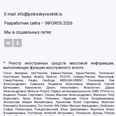
E-mail: info@polesskyvestnik.ru
Разработчик сайта –
INFOROS
2026
Мы в социальных сетях:
* Реестр иностранных средств массовой информации,
выполняющих функции иностранного агента:
Голос Америки, Idel.Реалии, Кавказ.Реалии, Крым.Реалии, Телеканал
Настоящее Время, Azatliq Radiosi, PCE/PC, Сибирь.Реалии, Фактограф,
Север.Реалии, Радио Свобода, MEDIUM-ORIENT, Пономарев Лев
Александрович, Савицкая Людмила Алексеевна, Маркелов Сергей
Евгеньевич, Камалягин Денис Николаевич, Апахончич Дарья
Александровна, Medusa Project, Первое антикоррупционное СМИ, VTimes.io,
Баданин Роман Сергеевич, Гликин Максим Александрович, Маняхин Петр
Борисович, Ярош Юлия Петровна, Чуракова Ольга Владимировна,
Железнова Мария Михайловна, Лукьянова Юлия Сергеевна, Маетная
Елизавета Витальевна, The Insider SIA, Рубин Михаил Аркадьевич, Гройсман
Софья Романовна, Рождественский Илья Дмитриевич, Апухтина Юлия
Владимировна, Постернак Алексей Евгеньевич, Телеканал Дождь, Петров