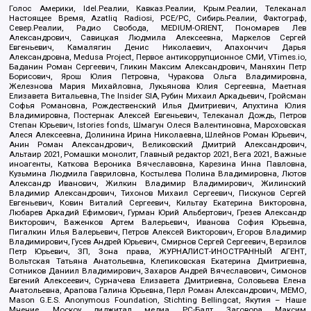
Голос Америки, Idel.Реалии, Кавказ.Реалии, Крым.Реалии, Телеканал
Настоящее Время, Azatliq Radiosi, PCE/PC, Сибирь.Реалии, Фактограф,
Север.Реалии, Радио Свобода, MEDIUM-ORIENT, Пономарев Лев
Александрович, Савицкая Людмила Алексеевна, Маркелов Сергей
Евгеньевич, Камалягин Денис Николаевич, Апахончич Дарья
Александровна, Medusa Project, Первое антикоррупционное СМИ, VTimes.io,
Баданин Роман Сергеевич, Гликин Максим Александрович, Маняхин Петр
Борисович, Ярош Юлия Петровна, Чуракова Ольга Владимировна,
Железнова Мария Михайловна, Лукьянова Юлия Сергеевна, Маетная
Елизавета Витальевна, The Insider SIA, Рубин Михаил Аркадьевич, Гройсман
Софья Романовна, Рождественский Илья Дмитриевич, Апухтина Юлия
Владимировна, Постернак Алексей Евгеньевич, Телеканал Дождь, Петров
Степан Юрьевич, Istories fonds, Шмагун Олеся Валентиновна, Мароховская
Алеся Алексеевна, Долинина Ирина Николаевна, Шлейнов Роман Юрьевич,
Анин Роман Александрович, Великовский Дмитрий Александрович,
Альтаир 2021, Ромашки монолит, Главный редактор 2021, Вега 2021, Важные
иноагенты, Каткова Вероника Вячеславовна, Карезина Инна Павловна,
Кузьмина Людмила Гавриловна, Костылева Полина Владимировна, Лютов
Александр Иванович, Жилкин Владимир Владимирович, Жилинский
Владимир Александрович, Тихонов Михаил Сергеевич, Пискунов Сергей
Евгеньевич, Ковин Виталий Сергеевич, Кильтау Екатерина Викторовна,
Любарев Аркадий Ефимович, Гурман Юрий Альбертович, Грезев Александр
Викторович, Важенков Артем Валерьевич, Иванова София Юрьевна,
Пигалкин Илья Валерьевич, Петров Алексей Викторович, Егоров Владимир
Владимирович, Гусев Андрей Юрьевич, Смирнов Сергей Сергеевич, Верзилов
Петр Юрьевич, ЗП, Зона права, ЖУРНАЛИСТ-ИНОСТРАННЫЙ АГЕНТ,
Вольтская Татьяна Анатольевна, Клепиковская Екатерина Дмитриевна,
Сотников Даниил Владимирович, Захаров Андрей Вячеславович, Симонов
Евгений Алексеевич, Сурначева Елизавета Дмитриевна, Соловьева Елена
Анатольевна, Арапова Галина Юрьевна, Перл Роман Александрович, МЕМО,
Mason G.E.S. Anonymous Foundation, Stichting Bellingcat, Якутия – Наше
Мнение, Москоу диджитал медиа, РС-Балт, Заговора Максим