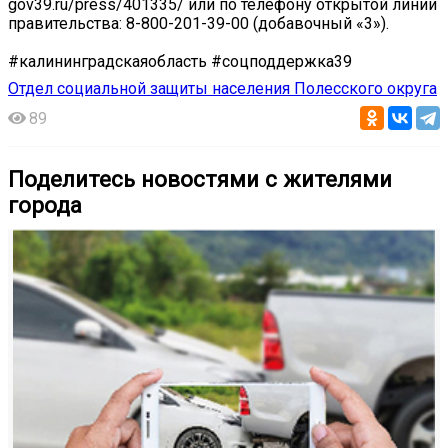
gov39.ru/press/401335/ или по телефону открытой линии
правительства: 8-800-201-39-00 (добавочный «3»).
#калининградскаяобласть #cоцподдержка39
Отдел социальной защиты населения Полесского округа
89
Поделитесь новостями с жителями
города