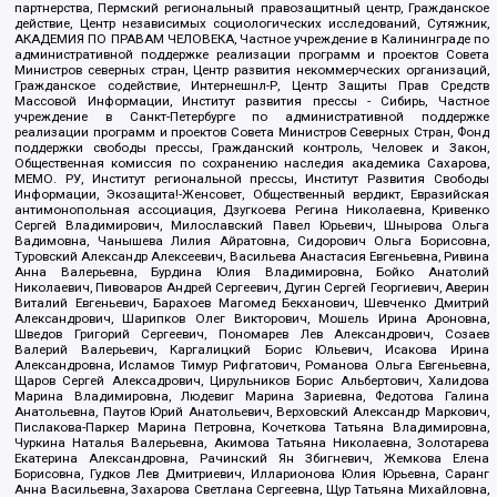
партнерства, Пермский региональный правозащитный центр, Гражданское
действие, Центр независимых социологических исследований, Сутяжник,
АКАДЕМИЯ ПО ПРАВАМ ЧЕЛОВЕКА, Частное учреждение в Калининграде по
административной поддержке реализации программ и проектов Совета
Министров северных стран, Центр развития некоммерческих организаций,
Гражданское содействие, Интернешнл-Р, Центр Защиты Прав Средств
Массовой Информации, Институт развития прессы - Сибирь, Частное
учреждение в Санкт-Петербурге по административной поддержке
реализации программ и проектов Совета Министров Северных Стран, Фонд
поддержки свободы прессы, Гражданский контроль, Человек и Закон,
Общественная комиссия по сохранению наследия академика Сахарова,
МЕМО. РУ, Институт региональной прессы, Институт Развития Свободы
Информации, Экозащита!-Женсовет, Общественный вердикт, Евразийская
антимонопольная ассоциация, Дзугкоева Регина Николаевна, Кривенко
Сергей Владимирович, Милославский Павел Юрьевич, Шнырова Ольга
Вадимовна, Чанышева Лилия Айратовна, Сидорович Ольга Борисовна,
Туровский Александр Алексеевич, Васильева Анастасия Евгеньевна, Ривина
Анна Валерьевна, Бурдина Юлия Владимировна, Бойко Анатолий
Николаевич, Пивоваров Андрей Сергеевич, Дугин Сергей Георгиевич, Аверин
Виталий Евгеньевич, Барахоев Магомед Бекханович, Шевченко Дмитрий
Александрович, Шарипков Олег Викторович, Мошель Ирина Ароновна,
Шведов Григорий Сергеевич, Пономарев Лев Александрович, Созаев
Валерий Валерьевич, Каргалицкий Борис Юльевич, Исакова Ирина
Александровна, Исламов Тимур Рифгатович, Романова Ольга Евгеньевна,
Щаров Сергей Алексадрович, Цирульников Борис Альбертович, Халидова
Марина Владимировна, Людевиг Марина Зариевна, Федотова Галина
Анатольевна, Паутов Юрий Анатольевич, Верховский Александр Маркович,
Пислакова-Паркер Марина Петровна, Кочеткова Татьяна Владимировна,
Чуркина Наталья Валерьевна, Акимова Татьяна Николаевна, Золотарева
Екатерина Александровна, Рачинский Ян Збигневич, Жемкова Елена
Борисовна, Гудков Лев Дмитриевич, Илларионова Юлия Юрьевна, Саранг
Анна Васильевна, Захарова Светлана Сергеевна, Щур Татьяна Михайловна,