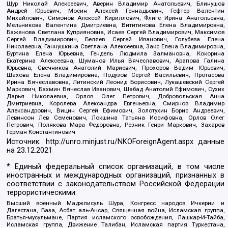
Щур Николай Алексеевич, Аверин Владимир Анатольевич, Блинушов
Андрей Юрьевич, Мосин Алексей Геннадьевич, Гефтер Валентин
Михайлович, Симонов Алексей Кириллович, Флиге Ирина Анатольевна,
Мельникова Валентина Дмитриевна, Вититинова Елена Владимировна,
Баженова Светлана Куприяновна, Исаев Сергей Владимирович, Максимов
Сергей Владимирович, Беляев Сергей Иванович, Голубева Елена
Николаевна, Ганнушкина Светлана Алексеевна, Закс Елена Владимировна,
Буртина Елена Юрьевна, Гендель Людмила Залмановна, Кокорина
Екатерина Алексеевна, Шуманов Илья Вячеславович, Арапова Галина
Юрьевна, Свечников Анатолий Мариевич, Прохоров Вадим Юрьевич,
Шахова Елена Владимировна, Подузов Сергей Васильевич, Протасова
Ирина Вячеславовна, Литинский Леонид Борисович, Лукашевский Сергей
Маркович, Бахмин Вячеслав Иванович, Шабад Анатолий Ефимович, Сухих
Дарья Николаевна, Орлов Олег Петрович, Добровольская Анна
Дмитриевна, Королева Александра Евгеньевна, Смирнов Владимир
Александрович, Вицин Сергей Ефимович, Золотухин Борис Андреевич,
Левинсон Лев Семенович, Локшина Татьяна Иосифовна, Орлов Олег
Петрович, Полякова Мара Федоровна, Резник Генри Маркович, Захаров
Герман Константинович
Источник:
http://unro.minjust.ru/NKOForeignAgent.aspx
данные
на
23.12.2021
* Единый федеральный список организаций, в том числе
иностранных и международных организаций, признанных в
соответствии с законодательством Российской Федерации
террористическими:
Высший военный Маджлисуль Шура, Конгресс народов Ичкерии и
Дагестана, База, Асбат аль-Ансар, Священная война, Исламская группа,
Братья-мусульмане, Партия исламского освобождения, Лашкар-И-Тайба,
Исламская группа, Движение Талибан, Исламская партия Туркестана,