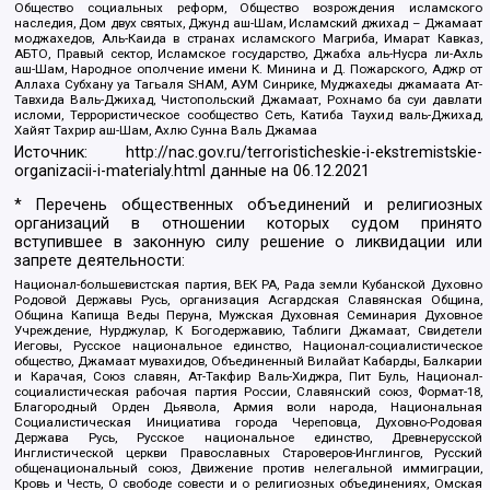
Общество социальных реформ, Общество возрождения исламского
наследия, Дом двух святых, Джунд аш-Шам, Исламский джихад – Джамаат
моджахедов, Аль-Каида в странах исламского Магриба, Имарат Кавказ,
АБТО, Правый сектор, Исламское государство, Джабха аль-Нусра ли-Ахль
аш-Шам, Народное ополчение имени К. Минина и Д. Пожарского, Аджр от
Аллаха Субхану уа Тагьаля SHAM, АУМ Синрике, Муджахеды джамаата Ат-
Тавхида Валь-Джихад, Чистопольский Джамаат, Рохнамо ба суи давлати
исломи, Террористическое сообщество Сеть, Катиба Таухид валь-Джихад,
Хайят Тахрир аш-Шам, Ахлю Сунна Валь Джамаа
Источник:
http://nac.gov.ru/terroristicheskie-i-ekstremistskie-
organizacii-i-materialy.html
данные на
06.12.2021
* Перечень общественных объединений и религиозных
организаций в отношении которых судом принято
вступившее в законную силу решение о ликвидации или
запрете деятельности:
Национал-большевистская партия, ВЕК РА, Рада земли Кубанской Духовно
Родовой Державы Русь, организация Асгардская Славянская Община,
Община Капища Веды Перуна, Мужская Духовная Семинария Духовное
Учреждение, Нурджулар, К Богодержавию, Таблиги Джамаат, Свидетели
Иеговы, Русское национальное единство, Национал-социалистическое
общество, Джамаат мувахидов, Объединенный Вилайат Кабарды, Балкарии
и Карачая, Союз славян, Ат-Такфир Валь-Хиджра, Пит Буль, Национал-
социалистическая рабочая партия России, Славянский союз, Формат-18,
Благородный Орден Дьявола, Армия воли народа, Национальная
Социалистическая Инициатива города Череповца, Духовно-Родовая
Держава Русь, Русское национальное единство, Древнерусской
Инглистической церкви Православных Староверов-Инглингов, Русский
общенациональный союз, Движение против нелегальной иммиграции,
Кровь и Честь, О свободе совести и о религиозных объединениях, Омская