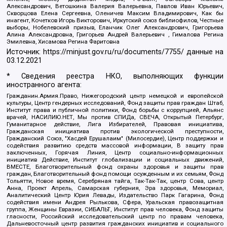
Александрович, Ветошкина Валерия Валерьевна, Павлов Иван Юрьевич,
Скворцова Елена Сергеевна, Оленичев Максим Владимирович, Как бы
инагент, Кочетков Игорь Викторович, Иркутский союз библиофилов, Честные
выборы, Нобелевский призыв, Еланчик Олег Александрович, Григорьева
Алина Александровна, Григорьев Андрей Валерьевич , Гималова Регина
Эмилевна, Хисамова Регина Фаритовна
Источник:
https://minjust.gov.ru/ru/documents/7755/
данные на
03.12.2021
* Сведения реестра НКО, выполняющих функции
иностранного агента:
Гражданин.Армия.Право, Нижегородский центр немецкой и европейской
культуры, Центр гендерных исследований, Фонд защиты прав граждан Штаб,
Институт права и публичной политики, Фонд борьбы с коррупцией, Альянс
врачей, НАСИЛИЮ.НЕТ, Мы против СПИДа, СВЕЧА, Открытый Петербург,
Гуманитарное действие, Лига Избирателей, Правовая инициатива,
Гражданская инициатива против экологической преступности,
Гражданский Союз, "Хасдей Ерушалаим" (Милосердие), Центр поддержки и
содействия развитию средств массовой информации, В защиту прав
заключенных, Горячая Линия, Центр социально-информационных
инициатив Действие, Институт глобализации и социальных движений,
ВМЕСТЕ, Благотворительный фонд охраны здоровья и защиты прав
граждан, Благотворительный фонд помощи осужденным и их семьям, Фонд
Тольятти, Новое время, Серебряная тайга, Так-Так-Так, центр Сова, центр
Анна, Проект Апрель, Самарская губерния, Эра здоровья, Мемориал,
Аналитический Центр Юрия Левады, Издательство Парк Гагарина, Фонд
содействия имени Андрея Рылькова, Сфера, Уральская правозащитная
группа, Женщины Евразии, СИБАЛЬТ, Институт прав человека, Фонд защиты
гласности, Российский исследовательский центр по правам человека,
Дальневосточный центр развития гражданских инициатив и социального