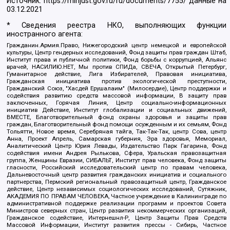
Источник:
https://minjust.gov.ru/ru/documents/7755/
данные на
03.12.2021
* Сведения реестра НКО, выполняющих функции
иностранного агента:
Гражданин.Армия.Право, Нижегородский центр немецкой и европейской
культуры, Центр гендерных исследований, Фонд защиты прав граждан Штаб,
Институт права и публичной политики, Фонд борьбы с коррупцией, Альянс
врачей, НАСИЛИЮ.НЕТ, Мы против СПИДа, СВЕЧА, Открытый Петербург,
Гуманитарное действие, Лига Избирателей, Правовая инициатива,
Гражданская инициатива против экологической преступности,
Гражданский Союз, "Хасдей Ерушалаим" (Милосердие), Центр поддержки и
содействия развитию средств массовой информации, В защиту прав
заключенных, Горячая Линия, Центр социально-информационных
инициатив Действие, Институт глобализации и социальных движений,
ВМЕСТЕ, Благотворительный фонд охраны здоровья и защиты прав
граждан, Благотворительный фонд помощи осужденным и их семьям, Фонд
Тольятти, Новое время, Серебряная тайга, Так-Так-Так, центр Сова, центр
Анна, Проект Апрель, Самарская губерния, Эра здоровья, Мемориал,
Аналитический Центр Юрия Левады, Издательство Парк Гагарина, Фонд
содействия имени Андрея Рылькова, Сфера, Уральская правозащитная
группа, Женщины Евразии, СИБАЛЬТ, Институт прав человека, Фонд защиты
гласности, Российский исследовательский центр по правам человека,
Дальневосточный центр развития гражданских инициатив и социального
партнерства, Пермский региональный правозащитный центр, Гражданское
действие, Центр независимых социологических исследований, Сутяжник,
АКАДЕМИЯ ПО ПРАВАМ ЧЕЛОВЕКА, Частное учреждение в Калининграде по
административной поддержке реализации программ и проектов Совета
Министров северных стран, Центр развития некоммерческих организаций,
Гражданское содействие, Интернешнл-Р, Центр Защиты Прав Средств
Массовой Информации, Институт развития прессы - Сибирь, Частное