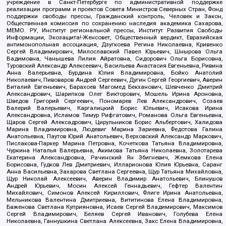
учреждение в Санкт-Петербурге по административной поддержке
реализации программ и проектов Совета Министров Северных Стран, Фонд
поддержки свободы прессы, Гражданский контроль, Человек и Закон,
Общественная комиссия по сохранению наследия академика Сахарова,
МЕМО. РУ, Институт региональной прессы, Институт Развития Свободы
Информации, Экозащита!-Женсовет, Общественный вердикт, Евразийская
антимонопольная ассоциация, Дзугкоева Регина Николаевна, Кривенко
Сергей Владимирович, Милославский Павел Юрьевич, Шнырова Ольга
Вадимовна, Чанышева Лилия Айратовна, Сидорович Ольга Борисовна,
Туровский Александр Алексеевич, Васильева Анастасия Евгеньевна, Ривина
Анна Валерьевна, Бурдина Юлия Владимировна, Бойко Анатолий
Николаевич, Пивоваров Андрей Сергеевич, Дугин Сергей Георгиевич, Аверин
Виталий Евгеньевич, Барахоев Магомед Бекханович, Шевченко Дмитрий
Александрович, Шарипков Олег Викторович, Мошель Ирина Ароновна,
Шведов Григорий Сергеевич, Пономарев Лев Александрович, Созаев
Валерий Валерьевич, Каргалицкий Борис Юльевич, Исакова Ирина
Александровна, Исламов Тимур Рифгатович, Романова Ольга Евгеньевна,
Щаров Сергей Алексадрович, Цирульников Борис Альбертович, Халидова
Марина Владимировна, Людевиг Марина Зариевна, Федотова Галина
Анатольевна, Паутов Юрий Анатольевич, Верховский Александр Маркович,
Пислакова-Паркер Марина Петровна, Кочеткова Татьяна Владимировна,
Чуркина Наталья Валерьевна, Акимова Татьяна Николаевна, Золотарева
Екатерина Александровна, Рачинский Ян Збигневич, Жемкова Елена
Борисовна, Гудков Лев Дмитриевич, Илларионова Юлия Юрьевна, Саранг
Анна Васильевна, Захарова Светлана Сергеевна, Щур Татьяна Михайловна,
Щур Николай Алексеевич, Аверин Владимир Анатольевич, Блинушов
Андрей Юрьевич, Мосин Алексей Геннадьевич, Гефтер Валентин
Михайлович, Симонов Алексей Кириллович, Флиге Ирина Анатольевна,
Мельникова Валентина Дмитриевна, Вититинова Елена Владимировна,
Баженова Светлана Куприяновна, Исаев Сергей Владимирович, Максимов
Сергей Владимирович, Беляев Сергей Иванович, Голубева Елена
Николаевна, Ганнушкина Светлана Алексеевна, Закс Елена Владимировна,