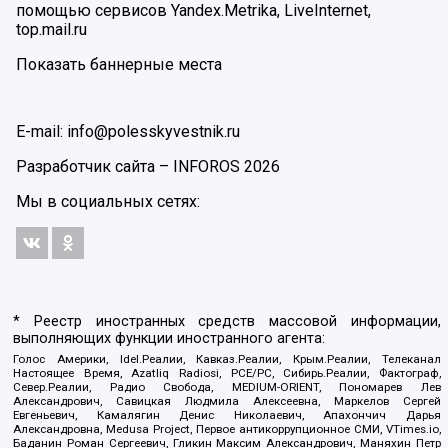
помощью сервисов Yandex.Metrika, LiveInternet,
top.mail.ru
Показать баннерные места
E-mail: info@polesskyvestnik.ru
Разработчик сайта –
INFOROS
2026
Мы в социальных сетях:
* Реестр иностранных средств массовой информации,
выполняющих функции иностранного агента:
Голос Америки, Idel.Реалии, Кавказ.Реалии, Крым.Реалии, Телеканал
Настоящее Время, Azatliq Radiosi, PCE/PC, Сибирь.Реалии, Фактограф,
Север.Реалии, Радио Свобода, MEDIUM-ORIENT, Пономарев Лев
Александрович, Савицкая Людмила Алексеевна, Маркелов Сергей
Евгеньевич, Камалягин Денис Николаевич, Апахончич Дарья
Александровна, Medusa Project, Первое антикоррупционное СМИ, VTimes.io,
Баданин Роман Сергеевич, Гликин Максим Александрович, Маняхин Петр