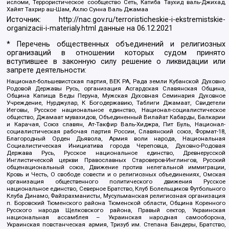
исломи, Террористическое сообщество Сеть, Катиба Таухид валь-Джихад,
Хайят Тахрир аш-Шам, Ахлю Сунна Валь Джамаа
Источник:
http://nac.gov.ru/terroristicheskie-i-ekstremistskie-
organizacii-i-materialy.html
данные на
06.12.2021
* Перечень общественных объединений и религиозных
организаций в отношении которых судом принято
вступившее в законную силу решение о ликвидации или
запрете деятельности:
Национал-большевистская партия, ВЕК РА, Рада земли Кубанской Духовно
Родовой Державы Русь, организация Асгардская Славянская Община,
Община Капища Веды Перуна, Мужская Духовная Семинария Духовное
Учреждение, Нурджулар, К Богодержавию, Таблиги Джамаат, Свидетели
Иеговы, Русское национальное единство, Национал-социалистическое
общество, Джамаат мувахидов, Объединенный Вилайат Кабарды, Балкарии
и Карачая, Союз славян, Ат-Такфир Валь-Хиджра, Пит Буль, Национал-
социалистическая рабочая партия России, Славянский союз, Формат-18,
Благородный Орден Дьявола, Армия воли народа, Национальная
Социалистическая Инициатива города Череповца, Духовно-Родовая
Держава Русь, Русское национальное единство, Древнерусской
Инглистической церкви Православных Староверов-Инглингов, Русский
общенациональный союз, Движение против нелегальной иммиграции,
Кровь и Честь, О свободе совести и о религиозных объединениях, Омская
организация общественного политического движения Русское
национальное единство, Северное Братство, Клуб Болельщиков Футбольного
Клуба Динамо, Файзрахманисты, Мусульманская религиозная организация
п. Боровский Тюменского района Тюменской области, Община Коренного
Русского народа Щелковского района, Правый сектор, Украинская
национальная ассамблея – Украинская народная самооборона,
Украинская повстанческая армия, Тризуб им. Степана Бандеры, Братство,