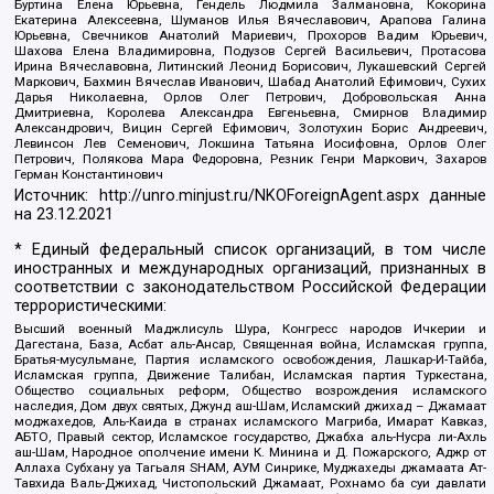
Буртина Елена Юрьевна, Гендель Людмила Залмановна, Кокорина
Екатерина Алексеевна, Шуманов Илья Вячеславович, Арапова Галина
Юрьевна, Свечников Анатолий Мариевич, Прохоров Вадим Юрьевич,
Шахова Елена Владимировна, Подузов Сергей Васильевич, Протасова
Ирина Вячеславовна, Литинский Леонид Борисович, Лукашевский Сергей
Маркович, Бахмин Вячеслав Иванович, Шабад Анатолий Ефимович, Сухих
Дарья Николаевна, Орлов Олег Петрович, Добровольская Анна
Дмитриевна, Королева Александра Евгеньевна, Смирнов Владимир
Александрович, Вицин Сергей Ефимович, Золотухин Борис Андреевич,
Левинсон Лев Семенович, Локшина Татьяна Иосифовна, Орлов Олег
Петрович, Полякова Мара Федоровна, Резник Генри Маркович, Захаров
Герман Константинович
Источник:
http://unro.minjust.ru/NKOForeignAgent.aspx
данные
на
23.12.2021
* Единый федеральный список организаций, в том числе
иностранных и международных организаций, признанных в
соответствии с законодательством Российской Федерации
террористическими:
Высший военный Маджлисуль Шура, Конгресс народов Ичкерии и
Дагестана, База, Асбат аль-Ансар, Священная война, Исламская группа,
Братья-мусульмане, Партия исламского освобождения, Лашкар-И-Тайба,
Исламская группа, Движение Талибан, Исламская партия Туркестана,
Общество социальных реформ, Общество возрождения исламского
наследия, Дом двух святых, Джунд аш-Шам, Исламский джихад – Джамаат
моджахедов, Аль-Каида в странах исламского Магриба, Имарат Кавказ,
АБТО, Правый сектор, Исламское государство, Джабха аль-Нусра ли-Ахль
аш-Шам, Народное ополчение имени К. Минина и Д. Пожарского, Аджр от
Аллаха Субхану уа Тагьаля SHAM, АУМ Синрике, Муджахеды джамаата Ат-
Тавхида Валь-Джихад, Чистопольский Джамаат, Рохнамо ба суи давлати