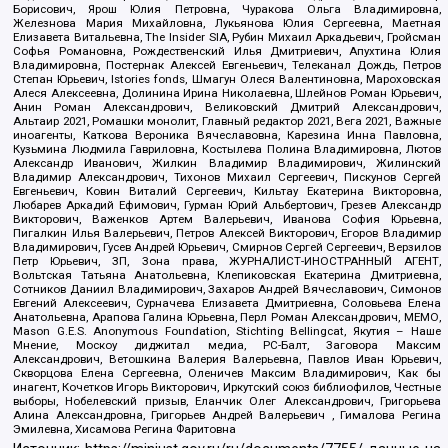
Борисович, Ярош Юлия Петровна, Чуракова Ольга Владимировна,
Железнова Мария Михайловна, Лукьянова Юлия Сергеевна, Маетная
Елизавета Витальевна, The Insider SIA, Рубин Михаил Аркадьевич, Гройсман
Софья Романовна, Рождественский Илья Дмитриевич, Апухтина Юлия
Владимировна, Постернак Алексей Евгеньевич, Телеканал Дождь, Петров
Степан Юрьевич, Istories fonds, Шмагун Олеся Валентиновна, Мароховская
Алеся Алексеевна, Долинина Ирина Николаевна, Шлейнов Роман Юрьевич,
Анин Роман Александрович, Великовский Дмитрий Александрович,
Альтаир 2021, Ромашки монолит, Главный редактор 2021, Вега 2021, Важные
иноагенты, Каткова Вероника Вячеславовна, Карезина Инна Павловна,
Кузьмина Людмила Гавриловна, Костылева Полина Владимировна, Лютов
Александр Иванович, Жилкин Владимир Владимирович, Жилинский
Владимир Александрович, Тихонов Михаил Сергеевич, Пискунов Сергей
Евгеньевич, Ковин Виталий Сергеевич, Кильтау Екатерина Викторовна,
Любарев Аркадий Ефимович, Гурман Юрий Альбертович, Грезев Александр
Викторович, Важенков Артем Валерьевич, Иванова София Юрьевна,
Пигалкин Илья Валерьевич, Петров Алексей Викторович, Егоров Владимир
Владимирович, Гусев Андрей Юрьевич, Смирнов Сергей Сергеевич, Верзилов
Петр Юрьевич, ЗП, Зона права, ЖУРНАЛИСТ-ИНОСТРАННЫЙ АГЕНТ,
Вольтская Татьяна Анатольевна, Клепиковская Екатерина Дмитриевна,
Сотников Даниил Владимирович, Захаров Андрей Вячеславович, Симонов
Евгений Алексеевич, Сурначева Елизавета Дмитриевна, Соловьева Елена
Анатольевна, Арапова Галина Юрьевна, Перл Роман Александрович, МЕМО,
Mason G.E.S. Anonymous Foundation, Stichting Bellingcat, Якутия – Наше
Мнение, Москоу диджитал медиа, РС-Балт, Заговора Максим
Александрович, Ветошкина Валерия Валерьевна, Павлов Иван Юрьевич,
Скворцова Елена Сергеевна, Оленичев Максим Владимирович, Как бы
инагент, Кочетков Игорь Викторович, Иркутский союз библиофилов, Честные
выборы, Нобелевский призыв, Еланчик Олег Александрович, Григорьева
Алина Александровна, Григорьев Андрей Валерьевич , Гималова Регина
Эмилевна, Хисамова Регина Фаритовна