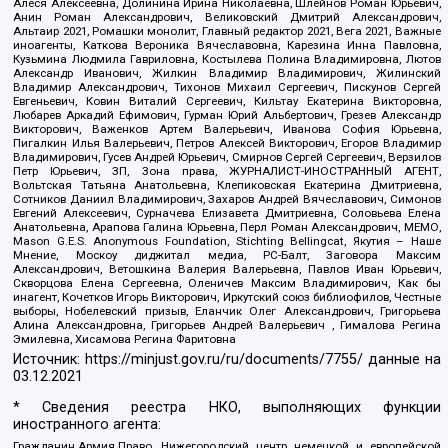
Алеся Алексеевна, Долинина Ирина Николаевна, Шлейнов Роман Юрьевич,
Анин Роман Александрович, Великовский Дмитрий Александрович,
Альтаир 2021, Ромашки монолит, Главный редактор 2021, Вега 2021, Важные
иноагенты, Каткова Вероника Вячеславовна, Карезина Инна Павловна,
Кузьмина Людмила Гавриловна, Костылева Полина Владимировна, Лютов
Александр Иванович, Жилкин Владимир Владимирович, Жилинский
Владимир Александрович, Тихонов Михаил Сергеевич, Пискунов Сергей
Евгеньевич, Ковин Виталий Сергеевич, Кильтау Екатерина Викторовна,
Любарев Аркадий Ефимович, Гурман Юрий Альбертович, Грезев Александр
Викторович, Важенков Артем Валерьевич, Иванова София Юрьевна,
Пигалкин Илья Валерьевич, Петров Алексей Викторович, Егоров Владимир
Владимирович, Гусев Андрей Юрьевич, Смирнов Сергей Сергеевич, Верзилов
Петр Юрьевич, ЗП, Зона права, ЖУРНАЛИСТ-ИНОСТРАННЫЙ АГЕНТ,
Вольтская Татьяна Анатольевна, Клепиковская Екатерина Дмитриевна,
Сотников Даниил Владимирович, Захаров Андрей Вячеславович, Симонов
Евгений Алексеевич, Сурначева Елизавета Дмитриевна, Соловьева Елена
Анатольевна, Арапова Галина Юрьевна, Перл Роман Александрович, МЕМО,
Mason G.E.S. Anonymous Foundation, Stichting Bellingcat, Якутия – Наше
Мнение, Москоу диджитал медиа, РС-Балт, Заговора Максим
Александрович, Ветошкина Валерия Валерьевна, Павлов Иван Юрьевич,
Скворцова Елена Сергеевна, Оленичев Максим Владимирович, Как бы
инагент, Кочетков Игорь Викторович, Иркутский союз библиофилов, Честные
выборы, Нобелевский призыв, Еланчик Олег Александрович, Григорьева
Алина Александровна, Григорьев Андрей Валерьевич , Гималова Регина
Эмилевна, Хисамова Регина Фаритовна
Источник:
https://minjust.gov.ru/ru/documents/7755/
данные на
03.12.2021
* Сведения реестра НКО, выполняющих функции
иностранного агента:
Гражданин.Армия.Право, Нижегородский центр немецкой и европейской