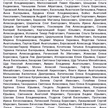
Сергей Владимирович, Милославский Павел Юрьевич, Шнырова Ольга
Вадимовна, Чанышева Лилия Айратовна, Сидорович Ольга Борисовна,
Туровский Александр Алексеевич, Васильева Анастасия Евгеньевна, Ривина
Анна Валерьевна, Бурдина Юлия Владимировна, Бойко Анатолий
Николаевич, Пивоваров Андрей Сергеевич, Дугин Сергей Георгиевич, Аверин
Виталий Евгеньевич, Барахоев Магомед Бекханович, Шевченко Дмитрий
Александрович, Шарипков Олег Викторович, Мошель Ирина Ароновна,
Шведов Григорий Сергеевич, Пономарев Лев Александрович, Созаев
Валерий Валерьевич, Каргалицкий Борис Юльевич, Исакова Ирина
Александровна, Исламов Тимур Рифгатович, Романова Ольга Евгеньевна,
Щаров Сергей Алексадрович, Цирульников Борис Альбертович, Халидова
Марина Владимировна, Людевиг Марина Зариевна, Федотова Галина
Анатольевна, Паутов Юрий Анатольевич, Верховский Александр Маркович,
Пислакова-Паркер Марина Петровна, Кочеткова Татьяна Владимировна,
Чуркина Наталья Валерьевна, Акимова Татьяна Николаевна, Золотарева
Екатерина Александровна, Рачинский Ян Збигневич, Жемкова Елена
Борисовна, Гудков Лев Дмитриевич, Илларионова Юлия Юрьевна, Саранг
Анна Васильевна, Захарова Светлана Сергеевна, Щур Татьяна Михайловна,
Щур Николай Алексеевич, Аверин Владимир Анатольевич, Блинушов
Андрей Юрьевич, Мосин Алексей Геннадьевич, Гефтер Валентин
Михайлович, Симонов Алексей Кириллович, Флиге Ирина Анатольевна,
Мельникова Валентина Дмитриевна, Вититинова Елена Владимировна,
Баженова Светлана Куприяновна, Исаев Сергей Владимирович, Максимов
Сергей Владимирович, Беляев Сергей Иванович, Голубева Елена
Николаевна, Ганнушкина Светлана Алексеевна, Закс Елена Владимировна,
Буртина Елена Юрьевна, Гендель Людмила Залмановна, Кокорина
Екатерина Алексеевна, Шуманов Илья Вячеславович, Арапова Галина
Юрьевна, Свечников Анатолий Мариевич, Прохоров Вадим Юрьевич,
Шахова Елена Владимировна, Подузов Сергей Васильевич, Протасова
Ирина Вячеславовна, Литинский Леонид Борисович, Лукашевский Сергей
Маркович, Бахмин Вячеслав Иванович, Шабад Анатолий Ефимович, Сухих
Дарья Николаевна, Орлов Олег Петрович, Добровольская Анна