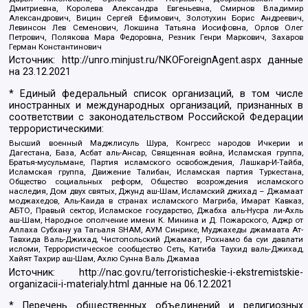
Дмитриевна, Королева Александра Евгеньевна, Смирнов Владимир
Александрович, Вицин Сергей Ефимович, Золотухин Борис Андреевич,
Левинсон Лев Семенович, Локшина Татьяна Иосифовна, Орлов Олег
Петрович, Полякова Мара Федоровна, Резник Генри Маркович, Захаров
Герман Константинович
Источник:
http://unro.minjust.ru/NKOForeignAgent.aspx
данные
на
23.12.2021
* Единый федеральный список организаций, в том числе
иностранных и международных организаций, признанных в
соответствии с законодательством Российской Федерации
террористическими:
Высший военный Маджлисуль Шура, Конгресс народов Ичкерии и
Дагестана, База, Асбат аль-Ансар, Священная война, Исламская группа,
Братья-мусульмане, Партия исламского освобождения, Лашкар-И-Тайба,
Исламская группа, Движение Талибан, Исламская партия Туркестана,
Общество социальных реформ, Общество возрождения исламского
наследия, Дом двух святых, Джунд аш-Шам, Исламский джихад – Джамаат
моджахедов, Аль-Каида в странах исламского Магриба, Имарат Кавказ,
АБТО, Правый сектор, Исламское государство, Джабха аль-Нусра ли-Ахль
аш-Шам, Народное ополчение имени К. Минина и Д. Пожарского, Аджр от
Аллаха Субхану уа Тагьаля SHAM, АУМ Синрике, Муджахеды джамаата Ат-
Тавхида Валь-Джихад, Чистопольский Джамаат, Рохнамо ба суи давлати
исломи, Террористическое сообщество Сеть, Катиба Таухид валь-Джихад,
Хайят Тахрир аш-Шам, Ахлю Сунна Валь Джамаа
Источник:
http://nac.gov.ru/terroristicheskie-i-ekstremistskie-
organizacii-i-materialy.html
данные на
06.12.2021
* Перечень общественных объединений и религиозных