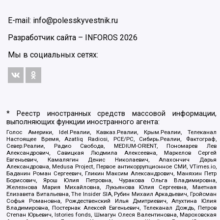
E-mail: info@polesskyvestnik.ru
Разработчик сайта –
INFOROS
2026
Мы в социальных сетях:
* Реестр иностранных средств массовой информации,
выполняющих функции иностранного агента:
Голос Америки, Idel.Реалии, Кавказ.Реалии, Крым.Реалии, Телеканал
Настоящее Время, Azatliq Radiosi, PCE/PC, Сибирь.Реалии, Фактограф,
Север.Реалии, Радио Свобода, MEDIUM-ORIENT, Пономарев Лев
Александрович, Савицкая Людмила Алексеевна, Маркелов Сергей
Евгеньевич, Камалягин Денис Николаевич, Апахончич Дарья
Александровна, Medusa Project, Первое антикоррупционное СМИ, VTimes.io,
Баданин Роман Сергеевич, Гликин Максим Александрович, Маняхин Петр
Борисович, Ярош Юлия Петровна, Чуракова Ольга Владимировна,
Железнова Мария Михайловна, Лукьянова Юлия Сергеевна, Маетная
Елизавета Витальевна, The Insider SIA, Рубин Михаил Аркадьевич, Гройсман
Софья Романовна, Рождественский Илья Дмитриевич, Апухтина Юлия
Владимировна, Постернак Алексей Евгеньевич, Телеканал Дождь, Петров
Степан Юрьевич, Istories fonds, Шмагун Олеся Валентиновна, Мароховская