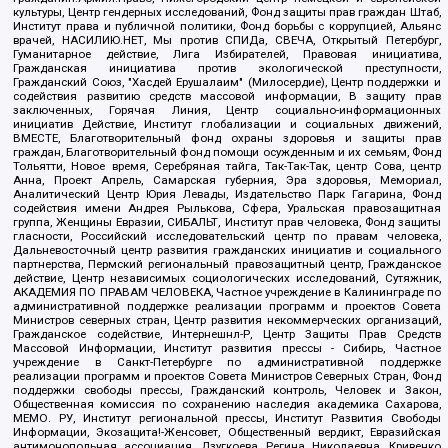
культуры, Центр гендерных исследований, Фонд защиты прав граждан Штаб,
Институт права и публичной политики, Фонд борьбы с коррупцией, Альянс
врачей, НАСИЛИЮ.НЕТ, Мы против СПИДа, СВЕЧА, Открытый Петербург,
Гуманитарное действие, Лига Избирателей, Правовая инициатива,
Гражданская инициатива против экологической преступности,
Гражданский Союз, "Хасдей Ерушалаим" (Милосердие), Центр поддержки и
содействия развитию средств массовой информации, В защиту прав
заключенных, Горячая Линия, Центр социально-информационных
инициатив Действие, Институт глобализации и социальных движений,
ВМЕСТЕ, Благотворительный фонд охраны здоровья и защиты прав
граждан, Благотворительный фонд помощи осужденным и их семьям, Фонд
Тольятти, Новое время, Серебряная тайга, Так-Так-Так, центр Сова, центр
Анна, Проект Апрель, Самарская губерния, Эра здоровья, Мемориал,
Аналитический Центр Юрия Левады, Издательство Парк Гагарина, Фонд
содействия имени Андрея Рылькова, Сфера, Уральская правозащитная
группа, Женщины Евразии, СИБАЛЬТ, Институт прав человека, Фонд защиты
гласности, Российский исследовательский центр по правам человека,
Дальневосточный центр развития гражданских инициатив и социального
партнерства, Пермский региональный правозащитный центр, Гражданское
действие, Центр независимых социологических исследований, Сутяжник,
АКАДЕМИЯ ПО ПРАВАМ ЧЕЛОВЕКА, Частное учреждение в Калининграде по
административной поддержке реализации программ и проектов Совета
Министров северных стран, Центр развития некоммерческих организаций,
Гражданское содействие, Интернешнл-Р, Центр Защиты Прав Средств
Массовой Информации, Институт развития прессы - Сибирь, Частное
учреждение в Санкт-Петербурге по административной поддержке
реализации программ и проектов Совета Министров Северных Стран, Фонд
поддержки свободы прессы, Гражданский контроль, Человек и Закон,
Общественная комиссия по сохранению наследия академика Сахарова,
МЕМО. РУ, Институт региональной прессы, Институт Развития Свободы
Информации, Экозащита!-Женсовет, Общественный вердикт, Евразийская
антимонопольная ассоциация, Дзугкоева Регина Николаевна, Кривенко