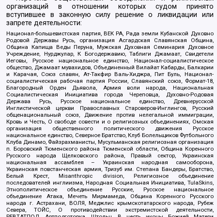
организаций в отношении которых судом принято
вступившее в законную силу решение о ликвидации или
запрете деятельности:
Национал-большевистская партия, ВЕК РА, Рада земли Кубанской Духовно
Родовой Державы Русь, организация Асгардская Славянская Община,
Община Капища Веды Перуна, Мужская Духовная Семинария Духовное
Учреждение, Нурджулар, К Богодержавию, Таблиги Джамаат, Свидетели
Иеговы, Русское национальное единство, Национал-социалистическое
общество, Джамаат мувахидов, Объединенный Вилайат Кабарды, Балкарии
и Карачая, Союз славян, Ат-Такфир Валь-Хиджра, Пит Буль, Национал-
социалистическая рабочая партия России, Славянский союз, Формат-18,
Благородный Орден Дьявола, Армия воли народа, Национальная
Социалистическая Инициатива города Череповца, Духовно-Родовая
Держава Русь, Русское национальное единство, Древнерусской
Инглистической церкви Православных Староверов-Инглингов, Русский
общенациональный союз, Движение против нелегальной иммиграции,
Кровь и Честь, О свободе совести и о религиозных объединениях, Омская
организация общественного политического движения Русское
национальное единство, Северное Братство, Клуб Болельщиков Футбольного
Клуба Динамо, Файзрахманисты, Мусульманская религиозная организация
п. Боровский Тюменского района Тюменской области, Община Коренного
Русского народа Щелковского района, Правый сектор, Украинская
национальная ассамблея – Украинская народная самооборона,
Украинская повстанческая армия, Тризуб им. Степана Бандеры, Братство,
Белый Крест, Misanthropic division, Религиозное объединение
последователей инглиизма, Народная Социальная Инициатива, TulaSkins,
Этнополитическое объединение Русские, Русское национальное
объединение Атака, Мечеть Мирмамеда, Община Коренного Русского
народа г. Астрахани, ВОЛЯ, Меджлис крымскотатарского народа, Рубеж
Севера, ТОЙС, О противодействии экстремистской деятельности,
РЕВТАТПОД, Артподготовка, Штольц, В честь иконы Божией Матери