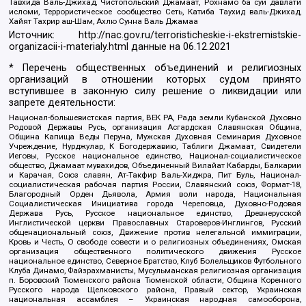
Тавхида Валь-Джихад, Чистопольский Джамаат, Рохнамо ба суи давлати
исломи, Террористическое сообщество Сеть, Катиба Таухид валь-Джихад,
Хайят Тахрир аш-Шам, Ахлю Сунна Валь Джамаа
Источник:
http://nac.gov.ru/terroristicheskie-i-ekstremistskie-
organizacii-i-materialy.html
данные на
06.12.2021
* Перечень общественных объединений и религиозных
организаций в отношении которых судом принято
вступившее в законную силу решение о ликвидации или
запрете деятельности:
Национал-большевистская партия, ВЕК РА, Рада земли Кубанской Духовно
Родовой Державы Русь, организация Асгардская Славянская Община,
Община Капища Веды Перуна, Мужская Духовная Семинария Духовное
Учреждение, Нурджулар, К Богодержавию, Таблиги Джамаат, Свидетели
Иеговы, Русское национальное единство, Национал-социалистическое
общество, Джамаат мувахидов, Объединенный Вилайат Кабарды, Балкарии
и Карачая, Союз славян, Ат-Такфир Валь-Хиджра, Пит Буль, Национал-
социалистическая рабочая партия России, Славянский союз, Формат-18,
Благородный Орден Дьявола, Армия воли народа, Национальная
Социалистическая Инициатива города Череповца, Духовно-Родовая
Держава Русь, Русское национальное единство, Древнерусской
Инглистической церкви Православных Староверов-Инглингов, Русский
общенациональный союз, Движение против нелегальной иммиграции,
Кровь и Честь, О свободе совести и о религиозных объединениях, Омская
организация общественного политического движения Русское
национальное единство, Северное Братство, Клуб Болельщиков Футбольного
Клуба Динамо, Файзрахманисты, Мусульманская религиозная организация
п. Боровский Тюменского района Тюменской области, Община Коренного
Русского народа Щелковского района, Правый сектор, Украинская
национальная ассамблея – Украинская народная самооборона,