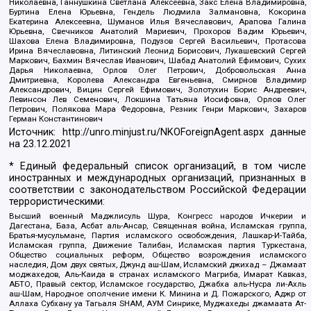
Николаевна, Ганнушкина Светлана Алексеевна, Закс Елена Владимировна,
Буртина Елена Юрьевна, Гендель Людмила Залмановна, Кокорина
Екатерина Алексеевна, Шуманов Илья Вячеславович, Арапова Галина
Юрьевна, Свечников Анатолий Мариевич, Прохоров Вадим Юрьевич,
Шахова Елена Владимировна, Подузов Сергей Васильевич, Протасова
Ирина Вячеславовна, Литинский Леонид Борисович, Лукашевский Сергей
Маркович, Бахмин Вячеслав Иванович, Шабад Анатолий Ефимович, Сухих
Дарья Николаевна, Орлов Олег Петрович, Добровольская Анна
Дмитриевна, Королева Александра Евгеньевна, Смирнов Владимир
Александрович, Вицин Сергей Ефимович, Золотухин Борис Андреевич,
Левинсон Лев Семенович, Локшина Татьяна Иосифовна, Орлов Олег
Петрович, Полякова Мара Федоровна, Резник Генри Маркович, Захаров
Герман Константинович
Источник:
http://unro.minjust.ru/NKOForeignAgent.aspx
данные
на
23.12.2021
* Единый федеральный список организаций, в том числе
иностранных и международных организаций, признанных в
соответствии с законодательством Российской Федерации
террористическими:
Высший военный Маджлисуль Шура, Конгресс народов Ичкерии и
Дагестана, База, Асбат аль-Ансар, Священная война, Исламская группа,
Братья-мусульмане, Партия исламского освобождения, Лашкар-И-Тайба,
Исламская группа, Движение Талибан, Исламская партия Туркестана,
Общество социальных реформ, Общество возрождения исламского
наследия, Дом двух святых, Джунд аш-Шам, Исламский джихад – Джамаат
моджахедов, Аль-Каида в странах исламского Магриба, Имарат Кавказ,
АБТО, Правый сектор, Исламское государство, Джабха аль-Нусра ли-Ахль
аш-Шам, Народное ополчение имени К. Минина и Д. Пожарского, Аджр от
Аллаха Субхану уа Тагьаля SHAM, АУМ Синрике, Муджахеды джамаата Ат-