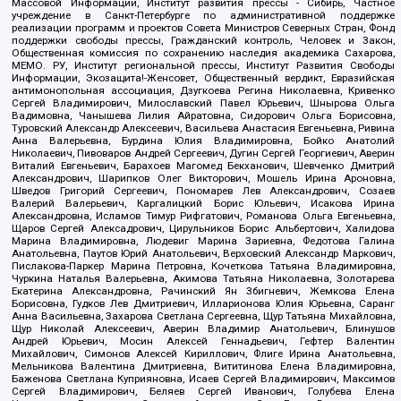
Массовой Информации, Институт развития прессы - Сибирь, Частное
учреждение в Санкт-Петербурге по административной поддержке
реализации программ и проектов Совета Министров Северных Стран, Фонд
поддержки свободы прессы, Гражданский контроль, Человек и Закон,
Общественная комиссия по сохранению наследия академика Сахарова,
МЕМО. РУ, Институт региональной прессы, Институт Развития Свободы
Информации, Экозащита!-Женсовет, Общественный вердикт, Евразийская
антимонопольная ассоциация, Дзугкоева Регина Николаевна, Кривенко
Сергей Владимирович, Милославский Павел Юрьевич, Шнырова Ольга
Вадимовна, Чанышева Лилия Айратовна, Сидорович Ольга Борисовна,
Туровский Александр Алексеевич, Васильева Анастасия Евгеньевна, Ривина
Анна Валерьевна, Бурдина Юлия Владимировна, Бойко Анатолий
Николаевич, Пивоваров Андрей Сергеевич, Дугин Сергей Георгиевич, Аверин
Виталий Евгеньевич, Барахоев Магомед Бекханович, Шевченко Дмитрий
Александрович, Шарипков Олег Викторович, Мошель Ирина Ароновна,
Шведов Григорий Сергеевич, Пономарев Лев Александрович, Созаев
Валерий Валерьевич, Каргалицкий Борис Юльевич, Исакова Ирина
Александровна, Исламов Тимур Рифгатович, Романова Ольга Евгеньевна,
Щаров Сергей Алексадрович, Цирульников Борис Альбертович, Халидова
Марина Владимировна, Людевиг Марина Зариевна, Федотова Галина
Анатольевна, Паутов Юрий Анатольевич, Верховский Александр Маркович,
Пислакова-Паркер Марина Петровна, Кочеткова Татьяна Владимировна,
Чуркина Наталья Валерьевна, Акимова Татьяна Николаевна, Золотарева
Екатерина Александровна, Рачинский Ян Збигневич, Жемкова Елена
Борисовна, Гудков Лев Дмитриевич, Илларионова Юлия Юрьевна, Саранг
Анна Васильевна, Захарова Светлана Сергеевна, Щур Татьяна Михайловна,
Щур Николай Алексеевич, Аверин Владимир Анатольевич, Блинушов
Андрей Юрьевич, Мосин Алексей Геннадьевич, Гефтер Валентин
Михайлович, Симонов Алексей Кириллович, Флиге Ирина Анатольевна,
Мельникова Валентина Дмитриевна, Вититинова Елена Владимировна,
Баженова Светлана Куприяновна, Исаев Сергей Владимирович, Максимов
Сергей Владимирович, Беляев Сергей Иванович, Голубева Елена