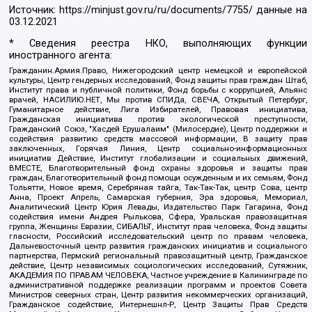
Источник:
https://minjust.gov.ru/ru/documents/7755/
данные на
03.12.2021
* Сведения реестра НКО, выполняющих функции
иностранного агента:
Гражданин.Армия.Право, Нижегородский центр немецкой и европейской
культуры, Центр гендерных исследований, Фонд защиты прав граждан Штаб,
Институт права и публичной политики, Фонд борьбы с коррупцией, Альянс
врачей, НАСИЛИЮ.НЕТ, Мы против СПИДа, СВЕЧА, Открытый Петербург,
Гуманитарное действие, Лига Избирателей, Правовая инициатива,
Гражданская инициатива против экологической преступности,
Гражданский Союз, "Хасдей Ерушалаим" (Милосердие), Центр поддержки и
содействия развитию средств массовой информации, В защиту прав
заключенных, Горячая Линия, Центр социально-информационных
инициатив Действие, Институт глобализации и социальных движений,
ВМЕСТЕ, Благотворительный фонд охраны здоровья и защиты прав
граждан, Благотворительный фонд помощи осужденным и их семьям, Фонд
Тольятти, Новое время, Серебряная тайга, Так-Так-Так, центр Сова, центр
Анна, Проект Апрель, Самарская губерния, Эра здоровья, Мемориал,
Аналитический Центр Юрия Левады, Издательство Парк Гагарина, Фонд
содействия имени Андрея Рылькова, Сфера, Уральская правозащитная
группа, Женщины Евразии, СИБАЛЬТ, Институт прав человека, Фонд защиты
гласности, Российский исследовательский центр по правам человека,
Дальневосточный центр развития гражданских инициатив и социального
партнерства, Пермский региональный правозащитный центр, Гражданское
действие, Центр независимых социологических исследований, Сутяжник,
АКАДЕМИЯ ПО ПРАВАМ ЧЕЛОВЕКА, Частное учреждение в Калининграде по
административной поддержке реализации программ и проектов Совета
Министров северных стран, Центр развития некоммерческих организаций,
Гражданское содействие, Интернешнл-Р, Центр Защиты Прав Средств