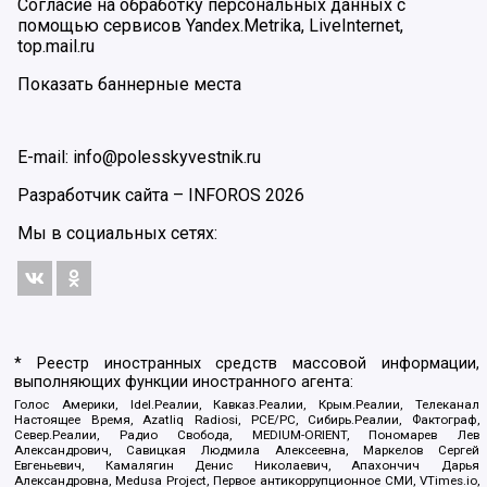
Согласие на обработку персональных данных с
помощью сервисов Yandex.Metrika, LiveInternet,
top.mail.ru
Показать баннерные места
E-mail: info@polesskyvestnik.ru
Разработчик сайта –
INFOROS
2026
Мы в социальных сетях:
* Реестр иностранных средств массовой информации,
выполняющих функции иностранного агента:
Голос Америки, Idel.Реалии, Кавказ.Реалии, Крым.Реалии, Телеканал
Настоящее Время, Azatliq Radiosi, PCE/PC, Сибирь.Реалии, Фактограф,
Север.Реалии, Радио Свобода, MEDIUM-ORIENT, Пономарев Лев
Александрович, Савицкая Людмила Алексеевна, Маркелов Сергей
Евгеньевич, Камалягин Денис Николаевич, Апахончич Дарья
Александровна, Medusa Project, Первое антикоррупционное СМИ, VTimes.io,