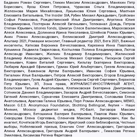
Баданин Роман Сергеевич, Гликин Максим Александрович, Маняхин Петр
Борисович, Ярош Юлия Петровна, Чуракова Ольга Владимировна,
Железнова Мария Михайловна, Лукьянова Юлия Сергеевна, Маетная
Елизавета Витальевна, The Insider SIA, Рубин Михаил Аркадьевич, Гройсман
Софья Романовна, Рождественский Илья Дмитриевич, Апухтина Юлия
Владимировна, Постернак Алексей Евгеньевич, Телеканал Дождь, Петров
Степан Юрьевич, Istories fonds, Шмагун Олеся Валентиновна, Мароховская
Алеся Алексеевна, Долинина Ирина Николаевна, Шлейнов Роман Юрьевич,
Анин Роман Александрович, Великовский Дмитрий Александрович,
Альтаир 2021, Ромашки монолит, Главный редактор 2021, Вега 2021, Важные
иноагенты, Каткова Вероника Вячеславовна, Карезина Инна Павловна,
Кузьмина Людмила Гавриловна, Костылева Полина Владимировна, Лютов
Александр Иванович, Жилкин Владимир Владимирович, Жилинский
Владимир Александрович, Тихонов Михаил Сергеевич, Пискунов Сергей
Евгеньевич, Ковин Виталий Сергеевич, Кильтау Екатерина Викторовна,
Любарев Аркадий Ефимович, Гурман Юрий Альбертович, Грезев Александр
Викторович, Важенков Артем Валерьевич, Иванова София Юрьевна,
Пигалкин Илья Валерьевич, Петров Алексей Викторович, Егоров Владимир
Владимирович, Гусев Андрей Юрьевич, Смирнов Сергей Сергеевич, Верзилов
Петр Юрьевич, ЗП, Зона права, ЖУРНАЛИСТ-ИНОСТРАННЫЙ АГЕНТ,
Вольтская Татьяна Анатольевна, Клепиковская Екатерина Дмитриевна,
Сотников Даниил Владимирович, Захаров Андрей Вячеславович, Симонов
Евгений Алексеевич, Сурначева Елизавета Дмитриевна, Соловьева Елена
Анатольевна, Арапова Галина Юрьевна, Перл Роман Александрович, МЕМО,
Mason G.E.S. Anonymous Foundation, Stichting Bellingcat, Якутия – Наше
Мнение, Москоу диджитал медиа, РС-Балт, Заговора Максим
Александрович, Ветошкина Валерия Валерьевна, Павлов Иван Юрьевич,
Скворцова Елена Сергеевна, Оленичев Максим Владимирович, Как бы
инагент, Кочетков Игорь Викторович, Иркутский союз библиофилов, Честные
выборы, Нобелевский призыв, Еланчик Олег Александрович, Григорьева
Алина Александровна, Григорьев Андрей Валерьевич , Гималова Регина
Эмилевна, Хисамова Регина Фаритовна