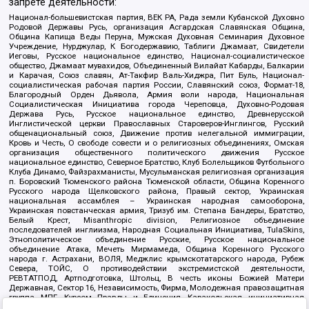
запрете деятельности:
Национал-большевистская партия, ВЕК РА, Рада земли Кубанской Духовно
Родовой Державы Русь, организация Асгардская Славянская Община,
Община Капища Веды Перуна, Мужская Духовная Семинария Духовное
Учреждение, Нурджулар, К Богодержавию, Таблиги Джамаат, Свидетели
Иеговы, Русское национальное единство, Национал-социалистическое
общество, Джамаат мувахидов, Объединенный Вилайат Кабарды, Балкарии
и Карачая, Союз славян, Ат-Такфир Валь-Хиджра, Пит Буль, Национал-
социалистическая рабочая партия России, Славянский союз, Формат-18,
Благородный Орден Дьявола, Армия воли народа, Национальная
Социалистическая Инициатива города Череповца, Духовно-Родовая
Держава Русь, Русское национальное единство, Древнерусской
Инглистической церкви Православных Староверов-Инглингов, Русский
общенациональный союз, Движение против нелегальной иммиграции,
Кровь и Честь, О свободе совести и о религиозных объединениях, Омская
организация общественного политического движения Русское
национальное единство, Северное Братство, Клуб Болельщиков Футбольного
Клуба Динамо, Файзрахманисты, Мусульманская религиозная организация
п. Боровский Тюменского района Тюменской области, Община Коренного
Русского народа Щелковского района, Правый сектор, Украинская
национальная ассамблея – Украинская народная самооборона,
Украинская повстанческая армия, Тризуб им. Степана Бандеры, Братство,
Белый Крест, Misanthropic division, Религиозное объединение
последователей инглиизма, Народная Социальная Инициатива, TulaSkins,
Этнополитическое объединение Русские, Русское национальное
объединение Атака, Мечеть Мирмамеда, Община Коренного Русского
народа г. Астрахани, ВОЛЯ, Меджлис крымскотатарского народа, Рубеж
Севера, ТОЙС, О противодействии экстремистской деятельности,
РЕВТАТПОД, Артподготовка, Штольц, В честь иконы Божией Матери
Державная, Сектор 16, Независимость, Фирма, Молодежная правозащитная
группа МПГ, Курсом Правды и Единения, Каракольская инициативная
группа, Автоград Крю, Союз Славянских Сил Руси, Алля-Аят,