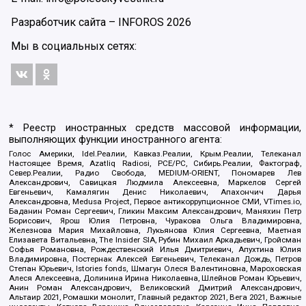
Разработчик сайта –
INFOROS
2026
Мы в социальных сетях:
* Реестр иностранных средств массовой информации,
выполняющих функции иностранного агента:
Голос Америки, Idel.Реалии, Кавказ.Реалии, Крым.Реалии, Телеканал
Настоящее Время, Azatliq Radiosi, PCE/PC, Сибирь.Реалии, Фактограф,
Север.Реалии, Радио Свобода, MEDIUM-ORIENT, Пономарев Лев
Александрович, Савицкая Людмила Алексеевна, Маркелов Сергей
Евгеньевич, Камалягин Денис Николаевич, Апахончич Дарья
Александровна, Medusa Project, Первое антикоррупционное СМИ, VTimes.io,
Баданин Роман Сергеевич, Гликин Максим Александрович, Маняхин Петр
Борисович, Ярош Юлия Петровна, Чуракова Ольга Владимировна,
Железнова Мария Михайловна, Лукьянова Юлия Сергеевна, Маетная
Елизавета Витальевна, The Insider SIA, Рубин Михаил Аркадьевич, Гройсман
Софья Романовна, Рождественский Илья Дмитриевич, Апухтина Юлия
Владимировна, Постернак Алексей Евгеньевич, Телеканал Дождь, Петров
Степан Юрьевич, Istories fonds, Шмагун Олеся Валентиновна, Мароховская
Алеся Алексеевна, Долинина Ирина Николаевна, Шлейнов Роман Юрьевич,
Анин Роман Александрович, Великовский Дмитрий Александрович,
Альтаир 2021, Ромашки монолит, Главный редактор 2021, Вега 2021, Важные