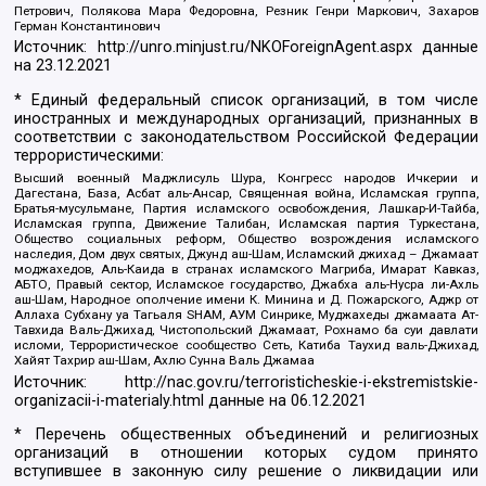
Петрович, Полякова Мара Федоровна, Резник Генри Маркович, Захаров
Герман Константинович
Источник:
http://unro.minjust.ru/NKOForeignAgent.aspx
данные
на
23.12.2021
* Единый федеральный список организаций, в том числе
иностранных и международных организаций, признанных в
соответствии с законодательством Российской Федерации
террористическими:
Высший военный Маджлисуль Шура, Конгресс народов Ичкерии и
Дагестана, База, Асбат аль-Ансар, Священная война, Исламская группа,
Братья-мусульмане, Партия исламского освобождения, Лашкар-И-Тайба,
Исламская группа, Движение Талибан, Исламская партия Туркестана,
Общество социальных реформ, Общество возрождения исламского
наследия, Дом двух святых, Джунд аш-Шам, Исламский джихад – Джамаат
моджахедов, Аль-Каида в странах исламского Магриба, Имарат Кавказ,
АБТО, Правый сектор, Исламское государство, Джабха аль-Нусра ли-Ахль
аш-Шам, Народное ополчение имени К. Минина и Д. Пожарского, Аджр от
Аллаха Субхану уа Тагьаля SHAM, АУМ Синрике, Муджахеды джамаата Ат-
Тавхида Валь-Джихад, Чистопольский Джамаат, Рохнамо ба суи давлати
исломи, Террористическое сообщество Сеть, Катиба Таухид валь-Джихад,
Хайят Тахрир аш-Шам, Ахлю Сунна Валь Джамаа
Источник:
http://nac.gov.ru/terroristicheskie-i-ekstremistskie-
organizacii-i-materialy.html
данные на
06.12.2021
* Перечень общественных объединений и религиозных
организаций в отношении которых судом принято
вступившее в законную силу решение о ликвидации или