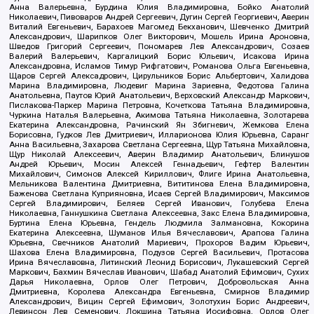
Анна Валерьевна, Бурдина Юлия Владимировна, Бойко Анатолий
Николаевич, Пивоваров Андрей Сергеевич, Дугин Сергей Георгиевич, Аверин
Виталий Евгеньевич, Барахоев Магомед Бекханович, Шевченко Дмитрий
Александрович, Шарипков Олег Викторович, Мошель Ирина Ароновна,
Шведов Григорий Сергеевич, Пономарев Лев Александрович, Созаев
Валерий Валерьевич, Каргалицкий Борис Юльевич, Исакова Ирина
Александровна, Исламов Тимур Рифгатович, Романова Ольга Евгеньевна,
Щаров Сергей Алексадрович, Цирульников Борис Альбертович, Халидова
Марина Владимировна, Людевиг Марина Зариевна, Федотова Галина
Анатольевна, Паутов Юрий Анатольевич, Верховский Александр Маркович,
Пислакова-Паркер Марина Петровна, Кочеткова Татьяна Владимировна,
Чуркина Наталья Валерьевна, Акимова Татьяна Николаевна, Золотарева
Екатерина Александровна, Рачинский Ян Збигневич, Жемкова Елена
Борисовна, Гудков Лев Дмитриевич, Илларионова Юлия Юрьевна, Саранг
Анна Васильевна, Захарова Светлана Сергеевна, Щур Татьяна Михайловна,
Щур Николай Алексеевич, Аверин Владимир Анатольевич, Блинушов
Андрей Юрьевич, Мосин Алексей Геннадьевич, Гефтер Валентин
Михайлович, Симонов Алексей Кириллович, Флиге Ирина Анатольевна,
Мельникова Валентина Дмитриевна, Вититинова Елена Владимировна,
Баженова Светлана Куприяновна, Исаев Сергей Владимирович, Максимов
Сергей Владимирович, Беляев Сергей Иванович, Голубева Елена
Николаевна, Ганнушкина Светлана Алексеевна, Закс Елена Владимировна,
Буртина Елена Юрьевна, Гендель Людмила Залмановна, Кокорина
Екатерина Алексеевна, Шуманов Илья Вячеславович, Арапова Галина
Юрьевна, Свечников Анатолий Мариевич, Прохоров Вадим Юрьевич,
Шахова Елена Владимировна, Подузов Сергей Васильевич, Протасова
Ирина Вячеславовна, Литинский Леонид Борисович, Лукашевский Сергей
Маркович, Бахмин Вячеслав Иванович, Шабад Анатолий Ефимович, Сухих
Дарья Николаевна, Орлов Олег Петрович, Добровольская Анна
Дмитриевна, Королева Александра Евгеньевна, Смирнов Владимир
Александрович, Вицин Сергей Ефимович, Золотухин Борис Андреевич,
Левинсон Лев Семенович, Локшина Татьяна Иосифовна, Орлов Олег