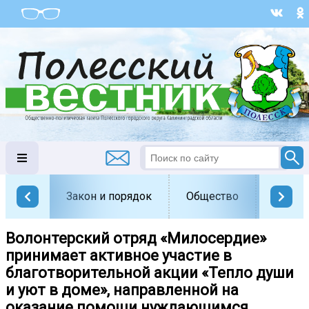
Закон и порядок
Общество
Офици
Волонтерский отряд «Милосердие»
принимает активное участие в
благотворительной акции «Тепло души
и уют в доме», направленной на
оказание помощи нуждающимся