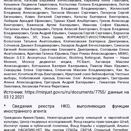
иноагенты, Каткова Вероника Вячеславовна, Карезина Инна Павловна,
Кузьмина Людмила Гавриловна, Костылева Полина Владимировна, Лютов
Александр Иванович, Жилкин Владимир Владимирович, Жилинский
Владимир Александрович, Тихонов Михаил Сергеевич, Пискунов Сергей
Евгеньевич, Ковин Виталий Сергеевич, Кильтау Екатерина Викторовна,
Любарев Аркадий Ефимович, Гурман Юрий Альбертович, Грезев Александр
Викторович, Важенков Артем Валерьевич, Иванова София Юрьевна,
Пигалкин Илья Валерьевич, Петров Алексей Викторович, Егоров Владимир
Владимирович, Гусев Андрей Юрьевич, Смирнов Сергей Сергеевич, Верзилов
Петр Юрьевич, ЗП, Зона права, ЖУРНАЛИСТ-ИНОСТРАННЫЙ АГЕНТ,
Вольтская Татьяна Анатольевна, Клепиковская Екатерина Дмитриевна,
Сотников Даниил Владимирович, Захаров Андрей Вячеславович, Симонов
Евгений Алексеевич, Сурначева Елизавета Дмитриевна, Соловьева Елена
Анатольевна, Арапова Галина Юрьевна, Перл Роман Александрович, МЕМО,
Mason G.E.S. Anonymous Foundation, Stichting Bellingcat, Якутия – Наше
Мнение, Москоу диджитал медиа, РС-Балт, Заговора Максим
Александрович, Ветошкина Валерия Валерьевна, Павлов Иван Юрьевич,
Скворцова Елена Сергеевна, Оленичев Максим Владимирович, Как бы
инагент, Кочетков Игорь Викторович, Иркутский союз библиофилов, Честные
выборы, Нобелевский призыв, Еланчик Олег Александрович, Григорьева
Алина Александровна, Григорьев Андрей Валерьевич , Гималова Регина
Эмилевна, Хисамова Регина Фаритовна
Источник:
https://minjust.gov.ru/ru/documents/7755/
данные на
03.12.2021
* Сведения реестра НКО, выполняющих функции
иностранного агента:
Гражданин.Армия.Право, Нижегородский центр немецкой и европейской
культуры, Центр гендерных исследований, Фонд защиты прав граждан Штаб,
Институт права и публичной политики, Фонд борьбы с коррупцией, Альянс
врачей, НАСИЛИЮ.НЕТ, Мы против СПИДа, СВЕЧА, Открытый Петербург,