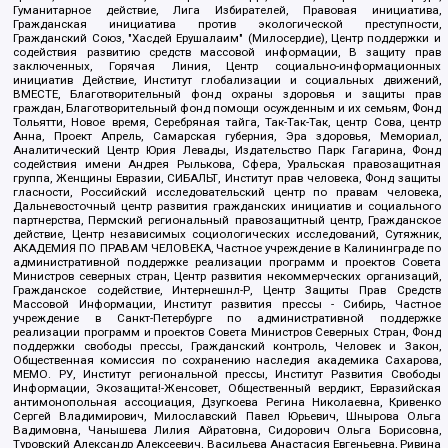
Гуманитарное действие, Лига Избирателей, Правовая инициатива,
Гражданская инициатива против экологической преступности,
Гражданский Союз, "Хасдей Ерушалаим" (Милосердие), Центр поддержки и
содействия развитию средств массовой информации, В защиту прав
заключенных, Горячая Линия, Центр социально-информационных
инициатив Действие, Институт глобализации и социальных движений,
ВМЕСТЕ, Благотворительный фонд охраны здоровья и защиты прав
граждан, Благотворительный фонд помощи осужденным и их семьям, Фонд
Тольятти, Новое время, Серебряная тайга, Так-Так-Так, центр Сова, центр
Анна, Проект Апрель, Самарская губерния, Эра здоровья, Мемориал,
Аналитический Центр Юрия Левады, Издательство Парк Гагарина, Фонд
содействия имени Андрея Рылькова, Сфера, Уральская правозащитная
группа, Женщины Евразии, СИБАЛЬТ, Институт прав человека, Фонд защиты
гласности, Российский исследовательский центр по правам человека,
Дальневосточный центр развития гражданских инициатив и социального
партнерства, Пермский региональный правозащитный центр, Гражданское
действие, Центр независимых социологических исследований, Сутяжник,
АКАДЕМИЯ ПО ПРАВАМ ЧЕЛОВЕКА, Частное учреждение в Калининграде по
административной поддержке реализации программ и проектов Совета
Министров северных стран, Центр развития некоммерческих организаций,
Гражданское содействие, Интернешнл-Р, Центр Защиты Прав Средств
Массовой Информации, Институт развития прессы - Сибирь, Частное
учреждение в Санкт-Петербурге по административной поддержке
реализации программ и проектов Совета Министров Северных Стран, Фонд
поддержки свободы прессы, Гражданский контроль, Человек и Закон,
Общественная комиссия по сохранению наследия академика Сахарова,
МЕМО. РУ, Институт региональной прессы, Институт Развития Свободы
Информации, Экозащита!-Женсовет, Общественный вердикт, Евразийская
антимонопольная ассоциация, Дзугкоева Регина Николаевна, Кривенко
Сергей Владимирович, Милославский Павел Юрьевич, Шнырова Ольга
Вадимовна, Чанышева Лилия Айратовна, Сидорович Ольга Борисовна,
Туровский Александр Алексеевич, Васильева Анастасия Евгеньевна, Ривина