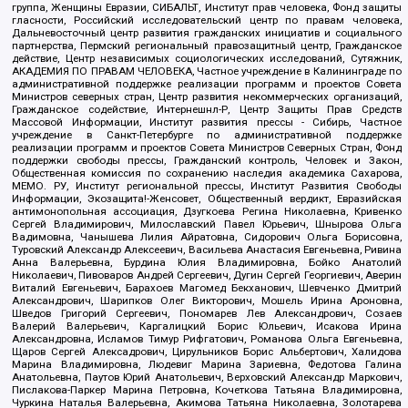
группа, Женщины Евразии, СИБАЛЬТ, Институт прав человека, Фонд защиты
гласности, Российский исследовательский центр по правам человека,
Дальневосточный центр развития гражданских инициатив и социального
партнерства, Пермский региональный правозащитный центр, Гражданское
действие, Центр независимых социологических исследований, Сутяжник,
АКАДЕМИЯ ПО ПРАВАМ ЧЕЛОВЕКА, Частное учреждение в Калининграде по
административной поддержке реализации программ и проектов Совета
Министров северных стран, Центр развития некоммерческих организаций,
Гражданское содействие, Интернешнл-Р, Центр Защиты Прав Средств
Массовой Информации, Институт развития прессы - Сибирь, Частное
учреждение в Санкт-Петербурге по административной поддержке
реализации программ и проектов Совета Министров Северных Стран, Фонд
поддержки свободы прессы, Гражданский контроль, Человек и Закон,
Общественная комиссия по сохранению наследия академика Сахарова,
МЕМО. РУ, Институт региональной прессы, Институт Развития Свободы
Информации, Экозащита!-Женсовет, Общественный вердикт, Евразийская
антимонопольная ассоциация, Дзугкоева Регина Николаевна, Кривенко
Сергей Владимирович, Милославский Павел Юрьевич, Шнырова Ольга
Вадимовна, Чанышева Лилия Айратовна, Сидорович Ольга Борисовна,
Туровский Александр Алексеевич, Васильева Анастасия Евгеньевна, Ривина
Анна Валерьевна, Бурдина Юлия Владимировна, Бойко Анатолий
Николаевич, Пивоваров Андрей Сергеевич, Дугин Сергей Георгиевич, Аверин
Виталий Евгеньевич, Барахоев Магомед Бекханович, Шевченко Дмитрий
Александрович, Шарипков Олег Викторович, Мошель Ирина Ароновна,
Шведов Григорий Сергеевич, Пономарев Лев Александрович, Созаев
Валерий Валерьевич, Каргалицкий Борис Юльевич, Исакова Ирина
Александровна, Исламов Тимур Рифгатович, Романова Ольга Евгеньевна,
Щаров Сергей Алексадрович, Цирульников Борис Альбертович, Халидова
Марина Владимировна, Людевиг Марина Зариевна, Федотова Галина
Анатольевна, Паутов Юрий Анатольевич, Верховский Александр Маркович,
Пислакова-Паркер Марина Петровна, Кочеткова Татьяна Владимировна,
Чуркина Наталья Валерьевна, Акимова Татьяна Николаевна, Золотарева