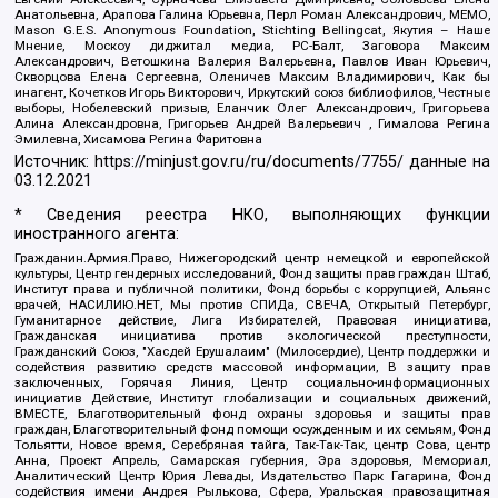
Анатольевна, Арапова Галина Юрьевна, Перл Роман Александрович, МЕМО,
Mason G.E.S. Anonymous Foundation, Stichting Bellingcat, Якутия – Наше
Мнение, Москоу диджитал медиа, РС-Балт, Заговора Максим
Александрович, Ветошкина Валерия Валерьевна, Павлов Иван Юрьевич,
Скворцова Елена Сергеевна, Оленичев Максим Владимирович, Как бы
инагент, Кочетков Игорь Викторович, Иркутский союз библиофилов, Честные
выборы, Нобелевский призыв, Еланчик Олег Александрович, Григорьева
Алина Александровна, Григорьев Андрей Валерьевич , Гималова Регина
Эмилевна, Хисамова Регина Фаритовна
Источник:
https://minjust.gov.ru/ru/documents/7755/
данные на
03.12.2021
* Сведения реестра НКО, выполняющих функции
иностранного агента:
Гражданин.Армия.Право, Нижегородский центр немецкой и европейской
культуры, Центр гендерных исследований, Фонд защиты прав граждан Штаб,
Институт права и публичной политики, Фонд борьбы с коррупцией, Альянс
врачей, НАСИЛИЮ.НЕТ, Мы против СПИДа, СВЕЧА, Открытый Петербург,
Гуманитарное действие, Лига Избирателей, Правовая инициатива,
Гражданская инициатива против экологической преступности,
Гражданский Союз, "Хасдей Ерушалаим" (Милосердие), Центр поддержки и
содействия развитию средств массовой информации, В защиту прав
заключенных, Горячая Линия, Центр социально-информационных
инициатив Действие, Институт глобализации и социальных движений,
ВМЕСТЕ, Благотворительный фонд охраны здоровья и защиты прав
граждан, Благотворительный фонд помощи осужденным и их семьям, Фонд
Тольятти, Новое время, Серебряная тайга, Так-Так-Так, центр Сова, центр
Анна, Проект Апрель, Самарская губерния, Эра здоровья, Мемориал,
Аналитический Центр Юрия Левады, Издательство Парк Гагарина, Фонд
содействия имени Андрея Рылькова, Сфера, Уральская правозащитная