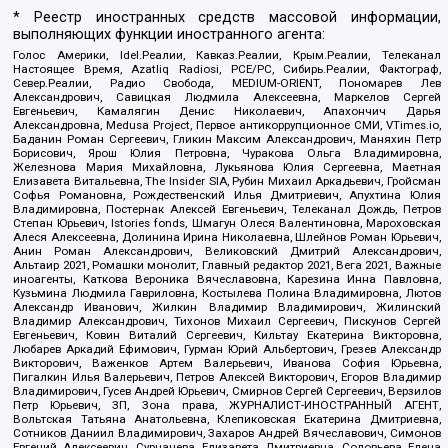
* Реестр иностранных средств массовой информации,
выполняющих функции иностранного агента:
Голос Америки, Idel.Реалии, Кавказ.Реалии, Крым.Реалии, Телеканал
Настоящее Время, Azatliq Radiosi, PCE/PC, Сибирь.Реалии, Фактограф,
Север.Реалии, Радио Свобода, MEDIUM-ORIENT, Пономарев Лев
Александрович, Савицкая Людмила Алексеевна, Маркелов Сергей
Евгеньевич, Камалягин Денис Николаевич, Апахончич Дарья
Александровна, Medusa Project, Первое антикоррупционное СМИ, VTimes.io,
Баданин Роман Сергеевич, Гликин Максим Александрович, Маняхин Петр
Борисович, Ярош Юлия Петровна, Чуракова Ольга Владимировна,
Железнова Мария Михайловна, Лукьянова Юлия Сергеевна, Маетная
Елизавета Витальевна, The Insider SIA, Рубин Михаил Аркадьевич, Гройсман
Софья Романовна, Рождественский Илья Дмитриевич, Апухтина Юлия
Владимировна, Постернак Алексей Евгеньевич, Телеканал Дождь, Петров
Степан Юрьевич, Istories fonds, Шмагун Олеся Валентиновна, Мароховская
Алеся Алексеевна, Долинина Ирина Николаевна, Шлейнов Роман Юрьевич,
Анин Роман Александрович, Великовский Дмитрий Александрович,
Альтаир 2021, Ромашки монолит, Главный редактор 2021, Вега 2021, Важные
иноагенты, Каткова Вероника Вячеславовна, Карезина Инна Павловна,
Кузьмина Людмила Гавриловна, Костылева Полина Владимировна, Лютов
Александр Иванович, Жилкин Владимир Владимирович, Жилинский
Владимир Александрович, Тихонов Михаил Сергеевич, Пискунов Сергей
Евгеньевич, Ковин Виталий Сергеевич, Кильтау Екатерина Викторовна,
Любарев Аркадий Ефимович, Гурман Юрий Альбертович, Грезев Александр
Викторович, Важенков Артем Валерьевич, Иванова София Юрьевна,
Пигалкин Илья Валерьевич, Петров Алексей Викторович, Егоров Владимир
Владимирович, Гусев Андрей Юрьевич, Смирнов Сергей Сергеевич, Верзилов
Петр Юрьевич, ЗП, Зона права, ЖУРНАЛИСТ-ИНОСТРАННЫЙ АГЕНТ,
Вольтская Татьяна Анатольевна, Клепиковская Екатерина Дмитриевна,
Сотников Даниил Владимирович, Захаров Андрей Вячеславович, Симонов
Евгений Алексеевич, Сурначева Елизавета Дмитриевна, Соловьева Елена