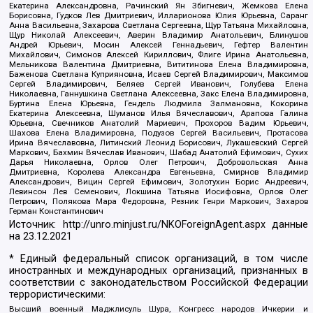
Екатерина Александровна, Рачинский Ян Збигневич, Жемкова Елена
Борисовна, Гудков Лев Дмитриевич, Илларионова Юлия Юрьевна, Саранг
Анна Васильевна, Захарова Светлана Сергеевна, Щур Татьяна Михайловна,
Щур Николай Алексеевич, Аверин Владимир Анатольевич, Блинушов
Андрей Юрьевич, Мосин Алексей Геннадьевич, Гефтер Валентин
Михайлович, Симонов Алексей Кириллович, Флиге Ирина Анатольевна,
Мельникова Валентина Дмитриевна, Вититинова Елена Владимировна,
Баженова Светлана Куприяновна, Исаев Сергей Владимирович, Максимов
Сергей Владимирович, Беляев Сергей Иванович, Голубева Елена
Николаевна, Ганнушкина Светлана Алексеевна, Закс Елена Владимировна,
Буртина Елена Юрьевна, Гендель Людмила Залмановна, Кокорина
Екатерина Алексеевна, Шуманов Илья Вячеславович, Арапова Галина
Юрьевна, Свечников Анатолий Мариевич, Прохоров Вадим Юрьевич,
Шахова Елена Владимировна, Подузов Сергей Васильевич, Протасова
Ирина Вячеславовна, Литинский Леонид Борисович, Лукашевский Сергей
Маркович, Бахмин Вячеслав Иванович, Шабад Анатолий Ефимович, Сухих
Дарья Николаевна, Орлов Олег Петрович, Добровольская Анна
Дмитриевна, Королева Александра Евгеньевна, Смирнов Владимир
Александрович, Вицин Сергей Ефимович, Золотухин Борис Андреевич,
Левинсон Лев Семенович, Локшина Татьяна Иосифовна, Орлов Олег
Петрович, Полякова Мара Федоровна, Резник Генри Маркович, Захаров
Герман Константинович
Источник:
http://unro.minjust.ru/NKOForeignAgent.aspx
данные
на
23.12.2021
* Единый федеральный список организаций, в том числе
иностранных и международных организаций, признанных в
соответствии с законодательством Российской Федерации
террористическими:
Высший военный Маджлисуль Шура, Конгресс народов Ичкерии и