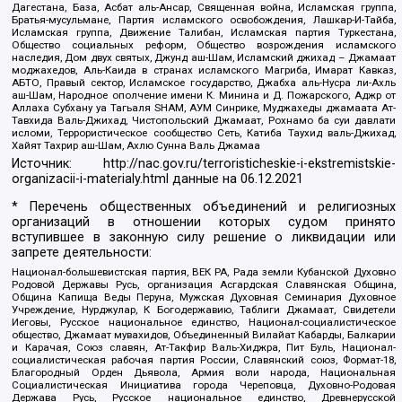
Дагестана, База, Асбат аль-Ансар, Священная война, Исламская группа,
Братья-мусульмане, Партия исламского освобождения, Лашкар-И-Тайба,
Исламская группа, Движение Талибан, Исламская партия Туркестана,
Общество социальных реформ, Общество возрождения исламского
наследия, Дом двух святых, Джунд аш-Шам, Исламский джихад – Джамаат
моджахедов, Аль-Каида в странах исламского Магриба, Имарат Кавказ,
АБТО, Правый сектор, Исламское государство, Джабха аль-Нусра ли-Ахль
аш-Шам, Народное ополчение имени К. Минина и Д. Пожарского, Аджр от
Аллаха Субхану уа Тагьаля SHAM, АУМ Синрике, Муджахеды джамаата Ат-
Тавхида Валь-Джихад, Чистопольский Джамаат, Рохнамо ба суи давлати
исломи, Террористическое сообщество Сеть, Катиба Таухид валь-Джихад,
Хайят Тахрир аш-Шам, Ахлю Сунна Валь Джамаа
Источник:
http://nac.gov.ru/terroristicheskie-i-ekstremistskie-
organizacii-i-materialy.html
данные на
06.12.2021
* Перечень общественных объединений и религиозных
организаций в отношении которых судом принято
вступившее в законную силу решение о ликвидации или
запрете деятельности:
Национал-большевистская партия, ВЕК РА, Рада земли Кубанской Духовно
Родовой Державы Русь, организация Асгардская Славянская Община,
Община Капища Веды Перуна, Мужская Духовная Семинария Духовное
Учреждение, Нурджулар, К Богодержавию, Таблиги Джамаат, Свидетели
Иеговы, Русское национальное единство, Национал-социалистическое
общество, Джамаат мувахидов, Объединенный Вилайат Кабарды, Балкарии
и Карачая, Союз славян, Ат-Такфир Валь-Хиджра, Пит Буль, Национал-
социалистическая рабочая партия России, Славянский союз, Формат-18,
Благородный Орден Дьявола, Армия воли народа, Национальная
Социалистическая Инициатива города Череповца, Духовно-Родовая
Держава Русь, Русское национальное единство, Древнерусской