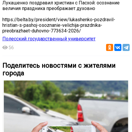
Лукашенко поздравил христиан с Пасхой: осознание
величия праздника преображает духовно
https://belta.by/president/view/lukashenko-pozdravil-
hristian-s-pashoj-osoznanie-velichija-prazdnika-
preobrazhaet-duhovno-773634-2026/
Полесский государственный университет
56
Поделитесь новостями с жителями
города