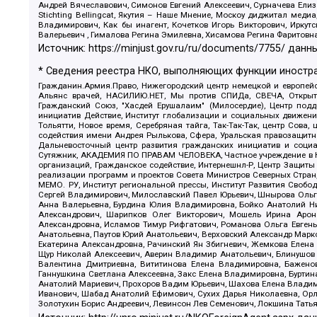
Андрей Вячеславович, Симонов Евгений Алексеевич, Сурначева Елиз
Stichting Bellingcat, Якутия – Наше Мнение, Москоу диджитал мед
Владимирович, Как бы инагент, Кочетков Игорь Викторович, Иркут
Валерьевич , Гималова Регина Эмилевна, Хисамова Регина Фаритовн
Источник:
https://minjust.gov.ru/ru/documents/7755/
данны
* Сведения реестра НКО, выполняющих функции иностра
Гражданин.Армия.Право, Нижегородский центр немецкой и европейск
Альянс врачей, НАСИЛИЮ.НЕТ, Мы против СПИДа, СВЕЧА, Открытый
Гражданский Союз, "Хасдей Ерушалаим" (Милосердие), Центр под
инициатив Действие, Институт глобализации и социальных движен
Тольятти, Новое время, Серебряная тайга, Так-Так-Так, центр Сова
содействия имени Андрея Рылькова, Сфера, Уральская правозащитна
Дальневосточный центр развития гражданских инициатив и социа
Сутяжник, АКАДЕМИЯ ПО ПРАВАМ ЧЕЛОВЕКА, Частное учреждение в Ка
организаций, Гражданское содействие, Интернешнл-Р, Центр Защиты
реализации программ и проектов Совета Министров Северных Стран
МЕМО. РУ, Институт региональной прессы, Институт Развития Своб
Сергей Владимирович, Милославский Павел Юрьевич, Шнырова Ольга
Анна Валерьевна, Бурдина Юлия Владимировна, Бойко Анатолий Ник
Александрович, Шарипков Олег Викторович, Мошель Ирина Ароно
Александровна, Исламов Тимур Рифгатович, Романова Ольга Евгень
Анатольевна, Паутов Юрий Анатольевич, Верховский Александр Марк
Екатерина Александровна, Рачинский Ян Збигневич, Жемкова Елена 
Щур Николай Алексеевич, Аверин Владимир Анатольевич, Блинушов 
Валентина Дмитриевна, Вититинова Елена Владимировна, Баженов
Ганнушкина Светлана Алексеевна, Закс Елена Владимировна, Буртин
Анатолий Мариевич, Прохоров Вадим Юрьевич, Шахова Елена Владими
Иванович, Шабад Анатолий Ефимович, Сухих Дарья Николаевна, Орл
Золотухин Борис Андреевич, Левинсон Лев Семенович, Локшина Тать