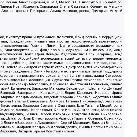
ерл Роман Александрович, МЕМО, Mason G.E.S. Anonymous Foundation,
, Павлов Иван Юрьевич, Скворцова Елена Сергеевна, Оленичев Максим
 Александрович, Григорьева Алина Александровна, Григорьев Андрей
б, Институт права и публичной политики, Фонд борьбы с коррупцией,
ива, Гражданская инициатива против экологической преступности,
рав заключенных, Горячая Линия, Центр социально-информационных
дан, Благотворительный фонд помощи осужденным и их семьям, Фонд
 Аналитический Центр Юрия Левады, Издательство Парк Гагарина, Фонд
гласности, Российский исследовательский центр по правам человека,
ское действие, Центр независимых социологических исследований,
в Совета Министров северных стран, Центр развития некоммерческих
стное учреждение в Санкт-Петербурге по административной поддержке
Общественная комиссия по сохранению наследия академика Сахарова,
нтимонопольная ассоциация, Дзугкоева Регина Николаевна, Кривенко
кий Александр Алексеевич, Васильева Анастасия Евгеньевна, Ривина
италий Евгеньевич, Барахоев Магомед Бекханович, Шевченко Дмитрий
 Валерий Валерьевич, Каргалицкий Борис Юльевич, Исакова Ирина
ва Марина Владимировна, Людевиг Марина Зариевна, Федотова Галина
уркина Наталья Валерьевна, Акимова Татьяна Николаевна, Золотарева
 Васильевна, Захарова Светлана Сергеевна, Щур Татьяна Михайловна,
 Симонов Алексей Кириллович, Флиге Ирина Анатольевна, Мельникова
адимирович, Беляев Сергей Иванович, Голубева Елена Николаевна,
вна, Шуманов Илья Вячеславович, Арапова Галина Юрьевна, Свечников
ий Леонид Борисович, Лукашевский Сергей Маркович, Бахмин Вячеслав
геньевна, Смирнов Владимир Александрович, Вицин Сергей Ефимович,
 Маркович, Захаров Герман Константинович