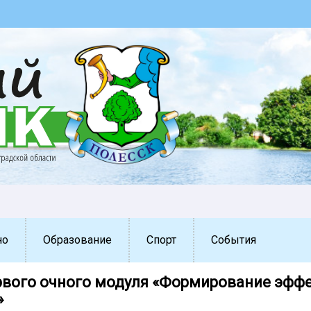
но
Образование
Спорт
События
рвого очного модуля «Формирование эфф
»