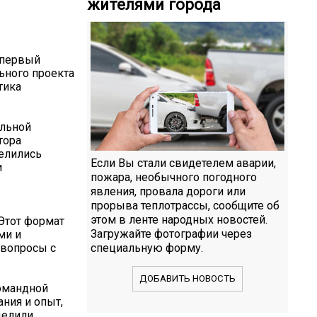
жителями города
 первый
ьного проекта
тика
ельной
тора
елились
Если Вы стали свидетелем аварии,
и
пожара, необычного погодного
явления, провала дороги или
прорыва теплотрассы, сообщите об
этом в ленте народных новостей.
 Этот формат
Загружайте фотографии через
ми и
 вопросы с
специальную форму.
ДОБАВИТЬ НОВОСТЬ
омандной
ния и опыт,
делили