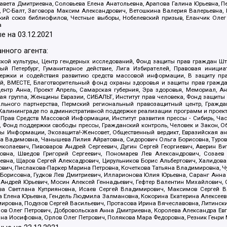
авета Дмитриевна, Соловьева Елена Анатольевна, Арапова Галина Юрьевна, П
иа, РС-Балт, Заговора Максим Александрович, Ветошкина Валерия Валерьевна
ский союз библиофилов, Честные выборы, Нобелевский призыв, Еланчик Олег
а
е на
03.12.2021
нного агента:
ой культуры, Центр гендерных исследований, Фонд защиты прав граждан Шта
 Петербург, Гуманитарное действие, Лига Избирателей, Правовая инициат
держки и содействия развитию средств массовой информации, В защиту п
ий, ВМЕСТЕ, Благотворительный фонд охраны здоровья и защиты прав граж
, центр Анна, Проект Апрель, Самарская губерния, Эра здоровья, Мемориал,
я группа, Женщины Евразии, СИБАЛЬТ, Институт прав человека, Фонд защиты 
льного партнерства, Пермский региональный правозащитный центр, Граждан
лининграде по административной поддержке реализации программ и проекто
 Прав Средств Массовой Информации, Институт развития прессы - Сибирь, Ча
, Фонд поддержки свободы прессы, Гражданский контроль, Человек и Закон, 
оды Информации, Экозащита!-Женсовет, Общественный вердикт, Евразийская а
 Вадимовна, Чанышева Лилия Айратовна, Сидорович Ольга Борисовна, Туровс
олаевич, Пивоваров Андрей Сергеевич, Дугин Сергей Георгиевич, Аверин В
вна, Шведов Григорий Сергеевич, Пономарев Лев Александрович, Созаев
евна, Щаров Сергей Алексадрович, Цирульников Борис Альбертович, Халидо
ович, Пислакова-Паркер Марина Петровна, Кочеткова Татьяна Владимировна, Ч
Борисовна, Гудков Лев Дмитриевич, Илларионова Юлия Юрьевна, Саранг Анна
Андрей Юрьевич, Мосин Алексей Геннадьевич, Гефтер Валентин Михайлович,
а Светлана Куприяновна, Исаев Сергей Владимирович, Максимов Сергей Вл
а Елена Юрьевна, Гендель Людмила Залмановна, Кокорина Екатерина Алексее
ровна, Подузов Сергей Васильевич, Протасова Ирина Вячеславовна, Литинск
ов Олег Петрович, Добровольская Анна Дмитриевна, Королева Александра Ев
яна Иосифовна, Орлов Олег Петрович, Полякова Мара Федоровна, Резник Генри