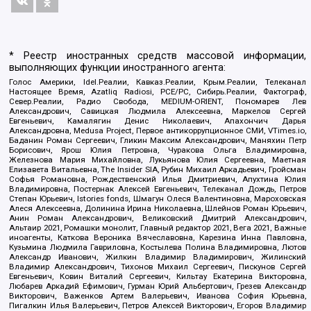
* Реестр иностранных средств массовой информации,
выполняющих функции иностранного агента:
Голос Америки, Idel.Реалии, Кавказ.Реалии, Крым.Реалии, Телеканал
Настоящее Время, Azatliq Radiosi, PCE/PC, Сибирь.Реалии, Фактограф,
Север.Реалии, Радио Свобода, MEDIUM-ORIENT, Пономарев Лев
Александрович, Савицкая Людмила Алексеевна, Маркелов Сергей
Евгеньевич, Камалягин Денис Николаевич, Апахончич Дарья
Александровна, Medusa Project, Первое антикоррупционное СМИ, VTimes.io,
Баданин Роман Сергеевич, Гликин Максим Александрович, Маняхин Петр
Борисович, Ярош Юлия Петровна, Чуракова Ольга Владимировна,
Железнова Мария Михайловна, Лукьянова Юлия Сергеевна, Маетная
Елизавета Витальевна, The Insider SIA, Рубин Михаил Аркадьевич, Гройсман
Софья Романовна, Рождественский Илья Дмитриевич, Апухтина Юлия
Владимировна, Постернак Алексей Евгеньевич, Телеканал Дождь, Петров
Степан Юрьевич, Istories fonds, Шмагун Олеся Валентиновна, Мароховская
Алеся Алексеевна, Долинина Ирина Николаевна, Шлейнов Роман Юрьевич,
Анин Роман Александрович, Великовский Дмитрий Александрович,
Альтаир 2021, Ромашки монолит, Главный редактор 2021, Вега 2021, Важные
иноагенты, Каткова Вероника Вячеславовна, Карезина Инна Павловна,
Кузьмина Людмила Гавриловна, Костылева Полина Владимировна, Лютов
Александр Иванович, Жилкин Владимир Владимирович, Жилинский
Владимир Александрович, Тихонов Михаил Сергеевич, Пискунов Сергей
Евгеньевич, Ковин Виталий Сергеевич, Кильтау Екатерина Викторовна,
Любарев Аркадий Ефимович, Гурман Юрий Альбертович, Грезев Александр
Викторович, Важенков Артем Валерьевич, Иванова София Юрьевна,
Пигалкин Илья Валерьевич, Петров Алексей Викторович, Егоров Владимир