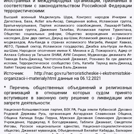
иностранных и международных организаций, признанных в
соответствии с законодательством Российской Федерации
террористическими:
Высший военный Маджлисуль Шура, Конгресс народов Ичкерии и
Дагестана, База, Асбат аль-Ансар, Священная война, Исламская группа,
Братья-мусульмане, Партия исламского освобождения, Лашкар-И-Тайба,
Исламская группа, Движение Талибан, Исламская партия Туркестана,
Общество социальных реформ, Общество возрождения исламского
наследия, Дом двух святых, Джунд аш-Шам, Исламский джихад – Джамаат
моджахедов, Аль-Каида в странах исламского Магриба, Имарат Кавказ,
АБТО, Правый сектор, Исламское государство, Джабха аль-Нусра ли-Ахль
аш-Шам, Народное ополчение имени К. Минина и Д. Пожарского, Аджр от
Аллаха Субхану уа Тагьаля SHAM, АУМ Синрике, Муджахеды джамаата Ат-
Тавхида Валь-Джихад, Чистопольский Джамаат, Рохнамо ба суи давлати
исломи, Террористическое сообщество Сеть, Катиба Таухид валь-Джихад,
Хайят Тахрир аш-Шам, Ахлю Сунна Валь Джамаа
Источник:
http://nac.gov.ru/terroristicheskie-i-ekstremistskie-
organizacii-i-materialy.html
данные на
06.12.2021
* Перечень общественных объединений и религиозных
организаций в отношении которых судом принято
вступившее в законную силу решение о ликвидации или
запрете деятельности:
Национал-большевистская партия, ВЕК РА, Рада земли Кубанской Духовно
Родовой Державы Русь, организация Асгардская Славянская Община,
Община Капища Веды Перуна, Мужская Духовная Семинария Духовное
Учреждение, Нурджулар, К Богодержавию, Таблиги Джамаат, Свидетели
Иеговы, Русское национальное единство, Национал-социалистическое
общество, Джамаат мувахидов, Объединенный Вилайат Кабарды, Балкарии