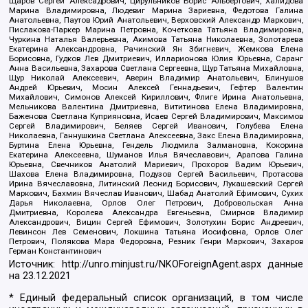
Щаров Сергей Алексадрович, Цирульников Борис Альбертович, Халидова
Марина Владимировна, Людевиг Марина Зариевна, Федотова Галина
Анатольевна, Паутов Юрий Анатольевич, Верховский Александр Маркович,
Пислакова-Паркер Марина Петровна, Кочеткова Татьяна Владимировна,
Чуркина Наталья Валерьевна, Акимова Татьяна Николаевна, Золотарева
Екатерина Александровна, Рачинский Ян Збигневич, Жемкова Елена
Борисовна, Гудков Лев Дмитриевич, Илларионова Юлия Юрьевна, Саранг
Анна Васильевна, Захарова Светлана Сергеевна, Щур Татьяна Михайловна,
Щур Николай Алексеевич, Аверин Владимир Анатольевич, Блинушов
Андрей Юрьевич, Мосин Алексей Геннадьевич, Гефтер Валентин
Михайлович, Симонов Алексей Кириллович, Флиге Ирина Анатольевна,
Мельникова Валентина Дмитриевна, Вититинова Елена Владимировна,
Баженова Светлана Куприяновна, Исаев Сергей Владимирович, Максимов
Сергей Владимирович, Беляев Сергей Иванович, Голубева Елена
Николаевна, Ганнушкина Светлана Алексеевна, Закс Елена Владимировна,
Буртина Елена Юрьевна, Гендель Людмила Залмановна, Кокорина
Екатерина Алексеевна, Шуманов Илья Вячеславович, Арапова Галина
Юрьевна, Свечников Анатолий Мариевич, Прохоров Вадим Юрьевич,
Шахова Елена Владимировна, Подузов Сергей Васильевич, Протасова
Ирина Вячеславовна, Литинский Леонид Борисович, Лукашевский Сергей
Маркович, Бахмин Вячеслав Иванович, Шабад Анатолий Ефимович, Сухих
Дарья Николаевна, Орлов Олег Петрович, Добровольская Анна
Дмитриевна, Королева Александра Евгеньевна, Смирнов Владимир
Александрович, Вицин Сергей Ефимович, Золотухин Борис Андреевич,
Левинсон Лев Семенович, Локшина Татьяна Иосифовна, Орлов Олег
Петрович, Полякова Мара Федоровна, Резник Генри Маркович, Захаров
Герман Константинович
Источник:
http://unro.minjust.ru/NKOForeignAgent.aspx
данные
на
23.12.2021
* Единый федеральный список организаций, в том числе