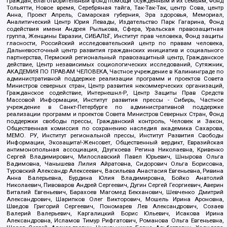
граждан, Благотворительный фонд помощи осужденным и их семьям, Фонд
Тольятти, Новое время, Серебряная тайга, Так-Так-Так, центр Сова, центр
Анна, Проект Апрель, Самарская губерния, Эра здоровья, Мемориал,
Аналитический Центр Юрия Левады, Издательство Парк Гагарина, Фонд
содействия имени Андрея Рылькова, Сфера, Уральская правозащитная
группа, Женщины Евразии, СИБАЛЬТ, Институт прав человека, Фонд защиты
гласности, Российский исследовательский центр по правам человека,
Дальневосточный центр развития гражданских инициатив и социального
партнерства, Пермский региональный правозащитный центр, Гражданское
действие, Центр независимых социологических исследований, Сутяжник,
АКАДЕМИЯ ПО ПРАВАМ ЧЕЛОВЕКА, Частное учреждение в Калининграде по
административной поддержке реализации программ и проектов Совета
Министров северных стран, Центр развития некоммерческих организаций,
Гражданское содействие, Интернешнл-Р, Центр Защиты Прав Средств
Массовой Информации, Институт развития прессы - Сибирь, Частное
учреждение в Санкт-Петербурге по административной поддержке
реализации программ и проектов Совета Министров Северных Стран, Фонд
поддержки свободы прессы, Гражданский контроль, Человек и Закон,
Общественная комиссия по сохранению наследия академика Сахарова,
МЕМО. РУ, Институт региональной прессы, Институт Развития Свободы
Информации, Экозащита!-Женсовет, Общественный вердикт, Евразийская
антимонопольная ассоциация, Дзугкоева Регина Николаевна, Кривенко
Сергей Владимирович, Милославский Павел Юрьевич, Шнырова Ольга
Вадимовна, Чанышева Лилия Айратовна, Сидорович Ольга Борисовна,
Туровский Александр Алексеевич, Васильева Анастасия Евгеньевна, Ривина
Анна Валерьевна, Бурдина Юлия Владимировна, Бойко Анатолий
Николаевич, Пивоваров Андрей Сергеевич, Дугин Сергей Георгиевич, Аверин
Виталий Евгеньевич, Барахоев Магомед Бекханович, Шевченко Дмитрий
Александрович, Шарипков Олег Викторович, Мошель Ирина Ароновна,
Шведов Григорий Сергеевич, Пономарев Лев Александрович, Созаев
Валерий Валерьевич, Каргалицкий Борис Юльевич, Исакова Ирина
Александровна, Исламов Тимур Рифгатович, Романова Ольга Евгеньевна,