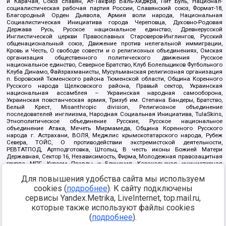
и Карачая, Союз славян, Ат-Такфир Валь-Хиджра, Пит Буль, Национал-
социалистическая рабочая партия России, Славянский союз, Формат-18,
Благородный Орден Дьявола, Армия воли народа, Национальная
Социалистическая Инициатива города Череповца, Духовно-Родовая
Держава Русь, Русское национальное единство, Древнерусской
Инглистической церкви Православных Староверов-Инглингов, Русский
общенациональный союз, Движение против нелегальной иммиграции,
Кровь и Честь, О свободе совести и о религиозных объединениях, Омская
организация общественного политического движения Русское
национальное единство, Северное Братство, Клуб Болельщиков Футбольного
Клуба Динамо, Файзрахманисты, Мусульманская религиозная организация
п. Боровский Тюменского района Тюменской области, Община Коренного
Русского народа Щелковского района, Правый сектор, Украинская
национальная ассамблея – Украинская народная самооборона,
Украинская повстанческая армия, Тризуб им. Степана Бандеры, Братство,
Белый Крест, Misanthropic division, Религиозное объединение
последователей инглиизма, Народная Социальная Инициатива, TulaSkins,
Этнополитическое объединение Русские, Русское национальное
объединение Атака, Мечеть Мирмамеда, Община Коренного Русского
народа г. Астрахани, ВОЛЯ, Меджлис крымскотатарского народа, Рубеж
Севера, ТОЙС, О противодействии экстремистской деятельности,
РЕВТАТПОД, Артподготовка, Штольц, В честь иконы Божией Матери
Державная, Сектор 16, Независимость, Фирма, Молодежная правозащитная
группа МПГ, Курсом Правды и Единения, Каракольская инициативная
группа, Автоград Крю, Союз Славянских Сил Руси, Алля-Аят,
Благотворительный пансионат Ак Умут, Русская республика Русь,
Для повышения удобства сайта мы используем
Арестантское уголовное единство, Башкорт, Нация и свобода, W.H.С., Фалунь
cookies (
подробнее
). К сайту подключены
Дафа, Иртыш Ultras, Русский Патриотический клуб-Новокузнецк/РПК,
сервисы Yandex.Metrika, LiveInternet, top.mail.ru,
Сибирский державный союз, Фонд борьбы с коррупцией, Фонд защиты прав
граждан, Штабы Навального, Совет граждан СССР Прикубанского округа г.
которые также используют файлы cookies
Краснодара
(
подробнее
).
Источник:
https://minjust.gov.ru/ru/documents/7822/
данные на