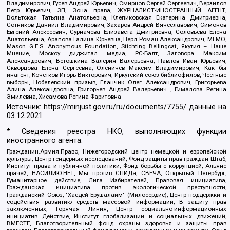
Владимирович, Гусев Андрей Юрьевич, Смирнов Сергей Сергеевич, Верзилов
Петр Юрьевич, ЗП, Зона права, ЖУРНАЛИСТ-ИНОСТРАННЫЙ АГЕНТ,
Вольтская Татьяна Анатольевна, Клепиковская Екатерина Дмитриевна,
Сотников Даниил Владимирович, Захаров Андрей Вячеславович, Симонов
Евгений Алексеевич, Сурначева Елизавета Дмитриевна, Соловьева Елена
Анатольевна, Арапова Галина Юрьевна, Перл Роман Александрович, МЕМО,
Mason G.E.S. Anonymous Foundation, Stichting Bellingcat, Якутия – Наше
Мнение, Москоу диджитал медиа, РС-Балт, Заговора Максим
Александрович, Ветошкина Валерия Валерьевна, Павлов Иван Юрьевич,
Скворцова Елена Сергеевна, Оленичев Максим Владимирович, Как бы
инагент, Кочетков Игорь Викторович, Иркутский союз библиофилов, Честные
выборы, Нобелевский призыв, Еланчик Олег Александрович, Григорьева
Алина Александровна, Григорьев Андрей Валерьевич , Гималова Регина
Эмилевна, Хисамова Регина Фаритовна
Источник:
https://minjust.gov.ru/ru/documents/7755/
данные на
03.12.2021
* Сведения реестра НКО, выполняющих функции
иностранного агента:
Гражданин.Армия.Право, Нижегородский центр немецкой и европейской
культуры, Центр гендерных исследований, Фонд защиты прав граждан Штаб,
Институт права и публичной политики, Фонд борьбы с коррупцией, Альянс
врачей, НАСИЛИЮ.НЕТ, Мы против СПИДа, СВЕЧА, Открытый Петербург,
Гуманитарное действие, Лига Избирателей, Правовая инициатива,
Гражданская инициатива против экологической преступности,
Гражданский Союз, "Хасдей Ерушалаим" (Милосердие), Центр поддержки и
содействия развитию средств массовой информации, В защиту прав
заключенных, Горячая Линия, Центр социально-информационных
инициатив Действие, Институт глобализации и социальных движений,
ВМЕСТЕ, Благотворительный фонд охраны здоровья и защиты прав