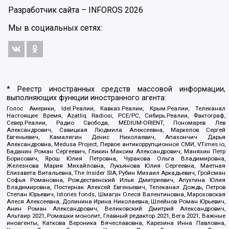
Разработчик сайта –
INFOROS
2026
Мы в социальных сетях:
* Реестр иностранных средств массовой информации,
выполняющих функции иностранного агента:
Голос Америки, Idel.Реалии, Кавказ.Реалии, Крым.Реалии, Телеканал
Настоящее Время, Azatliq Radiosi, PCE/PC, Сибирь.Реалии, Фактограф,
Север.Реалии, Радио Свобода, MEDIUM-ORIENT, Пономарев Лев
Александрович, Савицкая Людмила Алексеевна, Маркелов Сергей
Евгеньевич, Камалягин Денис Николаевич, Апахончич Дарья
Александровна, Medusa Project, Первое антикоррупционное СМИ, VTimes.io,
Баданин Роман Сергеевич, Гликин Максим Александрович, Маняхин Петр
Борисович, Ярош Юлия Петровна, Чуракова Ольга Владимировна,
Железнова Мария Михайловна, Лукьянова Юлия Сергеевна, Маетная
Елизавета Витальевна, The Insider SIA, Рубин Михаил Аркадьевич, Гройсман
Софья Романовна, Рождественский Илья Дмитриевич, Апухтина Юлия
Владимировна, Постернак Алексей Евгеньевич, Телеканал Дождь, Петров
Степан Юрьевич, Istories fonds, Шмагун Олеся Валентиновна, Мароховская
Алеся Алексеевна, Долинина Ирина Николаевна, Шлейнов Роман Юрьевич,
Анин Роман Александрович, Великовский Дмитрий Александрович,
Альтаир 2021, Ромашки монолит, Главный редактор 2021, Вега 2021, Важные
иноагенты, Каткова Вероника Вячеславовна, Карезина Инна Павловна,