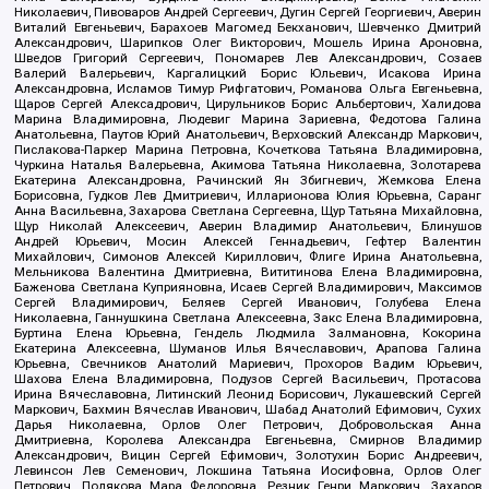
Николаевич, Пивоваров Андрей Сергеевич, Дугин Сергей Георгиевич, Аверин
Виталий Евгеньевич, Барахоев Магомед Бекханович, Шевченко Дмитрий
Александрович, Шарипков Олег Викторович, Мошель Ирина Ароновна,
Шведов Григорий Сергеевич, Пономарев Лев Александрович, Созаев
Валерий Валерьевич, Каргалицкий Борис Юльевич, Исакова Ирина
Александровна, Исламов Тимур Рифгатович, Романова Ольга Евгеньевна,
Щаров Сергей Алексадрович, Цирульников Борис Альбертович, Халидова
Марина Владимировна, Людевиг Марина Зариевна, Федотова Галина
Анатольевна, Паутов Юрий Анатольевич, Верховский Александр Маркович,
Пислакова-Паркер Марина Петровна, Кочеткова Татьяна Владимировна,
Чуркина Наталья Валерьевна, Акимова Татьяна Николаевна, Золотарева
Екатерина Александровна, Рачинский Ян Збигневич, Жемкова Елена
Борисовна, Гудков Лев Дмитриевич, Илларионова Юлия Юрьевна, Саранг
Анна Васильевна, Захарова Светлана Сергеевна, Щур Татьяна Михайловна,
Щур Николай Алексеевич, Аверин Владимир Анатольевич, Блинушов
Андрей Юрьевич, Мосин Алексей Геннадьевич, Гефтер Валентин
Михайлович, Симонов Алексей Кириллович, Флиге Ирина Анатольевна,
Мельникова Валентина Дмитриевна, Вититинова Елена Владимировна,
Баженова Светлана Куприяновна, Исаев Сергей Владимирович, Максимов
Сергей Владимирович, Беляев Сергей Иванович, Голубева Елена
Николаевна, Ганнушкина Светлана Алексеевна, Закс Елена Владимировна,
Буртина Елена Юрьевна, Гендель Людмила Залмановна, Кокорина
Екатерина Алексеевна, Шуманов Илья Вячеславович, Арапова Галина
Юрьевна, Свечников Анатолий Мариевич, Прохоров Вадим Юрьевич,
Шахова Елена Владимировна, Подузов Сергей Васильевич, Протасова
Ирина Вячеславовна, Литинский Леонид Борисович, Лукашевский Сергей
Маркович, Бахмин Вячеслав Иванович, Шабад Анатолий Ефимович, Сухих
Дарья Николаевна, Орлов Олег Петрович, Добровольская Анна
Дмитриевна, Королева Александра Евгеньевна, Смирнов Владимир
Александрович, Вицин Сергей Ефимович, Золотухин Борис Андреевич,
Левинсон Лев Семенович, Локшина Татьяна Иосифовна, Орлов Олег
Петрович, Полякова Мара Федоровна, Резник Генри Маркович, Захаров