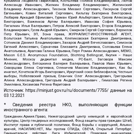
Кузьмина Людмила Гавриловна, Костылева Полина Владимировна, Лютов
Александр Иванович, Жилкин Владимир Владимирович, Жилинский
Владимир Александрович, Тихонов Михаил Сергеевич, Пискунов Сергей
Евгеньевич, Ковин Виталий Сергеевич, Кильтау Екатерина Викторовна,
Любарев Аркадий Ефимович, Гурман Юрий Альбертович, Грезев Александр
Викторович, Важенков Артем Валерьевич, Иванова София Юрьевна,
Пигалкин Илья Валерьевич, Петров Алексей Викторович, Егоров Владимир
Владимирович, Гусев Андрей Юрьевич, Смирнов Сергей Сергеевич, Верзилов
Петр Юрьевич, ЗП, Зона права, ЖУРНАЛИСТ-ИНОСТРАННЫЙ АГЕНТ,
Вольтская Татьяна Анатольевна, Клепиковская Екатерина Дмитриевна,
Сотников Даниил Владимирович, Захаров Андрей Вячеславович, Симонов
Евгений Алексеевич, Сурначева Елизавета Дмитриевна, Соловьева Елена
Анатольевна, Арапова Галина Юрьевна, Перл Роман Александрович, МЕМО,
Mason G.E.S. Anonymous Foundation, Stichting Bellingcat, Якутия – Наше
Мнение, Москоу диджитал медиа, РС-Балт, Заговора Максим
Александрович, Ветошкина Валерия Валерьевна, Павлов Иван Юрьевич,
Скворцова Елена Сергеевна, Оленичев Максим Владимирович, Как бы
инагент, Кочетков Игорь Викторович, Иркутский союз библиофилов, Честные
выборы, Нобелевский призыв, Еланчик Олег Александрович, Григорьева
Алина Александровна, Григорьев Андрей Валерьевич , Гималова Регина
Эмилевна, Хисамова Регина Фаритовна
Источник:
https://minjust.gov.ru/ru/documents/7755/
данные на
03.12.2021
* Сведения реестра НКО, выполняющих функции
иностранного агента:
Гражданин.Армия.Право, Нижегородский центр немецкой и европейской
культуры, Центр гендерных исследований, Фонд защиты прав граждан Штаб,
Институт права и публичной политики, Фонд борьбы с коррупцией, Альянс
врачей, НАСИЛИЮ.НЕТ, Мы против СПИДа, СВЕЧА, Открытый Петербург,
Гуманитарное действие, Лига Избирателей, Правовая инициатива,