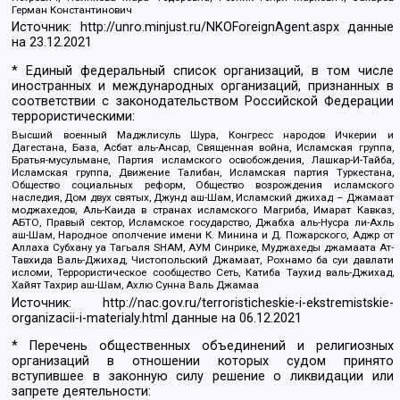
Герман Константинович
Источник:
http://unro.minjust.ru/NKOForeignAgent.aspx
данные
на
23.12.2021
* Единый федеральный список организаций, в том числе
иностранных и международных организаций, признанных в
соответствии с законодательством Российской Федерации
террористическими:
Высший военный Маджлисуль Шура, Конгресс народов Ичкерии и
Дагестана, База, Асбат аль-Ансар, Священная война, Исламская группа,
Братья-мусульмане, Партия исламского освобождения, Лашкар-И-Тайба,
Исламская группа, Движение Талибан, Исламская партия Туркестана,
Общество социальных реформ, Общество возрождения исламского
наследия, Дом двух святых, Джунд аш-Шам, Исламский джихад – Джамаат
моджахедов, Аль-Каида в странах исламского Магриба, Имарат Кавказ,
АБТО, Правый сектор, Исламское государство, Джабха аль-Нусра ли-Ахль
аш-Шам, Народное ополчение имени К. Минина и Д. Пожарского, Аджр от
Аллаха Субхану уа Тагьаля SHAM, АУМ Синрике, Муджахеды джамаата Ат-
Тавхида Валь-Джихад, Чистопольский Джамаат, Рохнамо ба суи давлати
исломи, Террористическое сообщество Сеть, Катиба Таухид валь-Джихад,
Хайят Тахрир аш-Шам, Ахлю Сунна Валь Джамаа
Источник:
http://nac.gov.ru/terroristicheskie-i-ekstremistskie-
organizacii-i-materialy.html
данные на
06.12.2021
* Перечень общественных объединений и религиозных
организаций в отношении которых судом принято
вступившее в законную силу решение о ликвидации или
запрете деятельности: