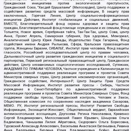
Гражданская инициатива против экологической преступности,
Гражданский Союз, "Хасдей Ерушалаим" (Милосердие), Центр поддержки и
содействия развитию средств массовой информации, В защиту прав
заключенных, Горячая Линия, Центр социально-информационных
инициатив Действие, Институт глобализации и социальных движений,
ВМЕСТЕ, Благотворительный фонд охраны здоровья и защиты прав
граждан, Благотворительный фонд помощи осужденным и их семьям, Фонд
Тольятти, Новое время, Серебряная тайга, Так-Так-Так, центр Сова, центр
Анна, Проект Апрель, Самарская губерния, Эра здоровья, Мемориал,
Аналитический Центр Юрия Левады, Издательство Парк Гагарина, Фонд
содействия имени Андрея Рылькова, Сфера, Уральская правозащитная
группа, Женщины Евразии, СИБАЛЬТ, Институт прав человека, Фонд защиты
гласности, Российский исследовательский центр по правам человека,
Дальневосточный центр развития гражданских инициатив и социального
партнерства, Пермский региональный правозащитный центр, Гражданское
действие, Центр независимых социологических исследований, Сутяжник,
АКАДЕМИЯ ПО ПРАВАМ ЧЕЛОВЕКА, Частное учреждение в Калининграде по
административной поддержке реализации программ и проектов Совета
Министров северных стран, Центр развития некоммерческих организаций,
Гражданское содействие, Интернешнл-Р, Центр Защиты Прав Средств
Массовой Информации, Институт развития прессы - Сибирь, Частное
учреждение в Санкт-Петербурге по административной поддержке
реализации программ и проектов Совета Министров Северных Стран, Фонд
поддержки свободы прессы, Гражданский контроль, Человек и Закон,
Общественная комиссия по сохранению наследия академика Сахарова,
МЕМО. РУ, Институт региональной прессы, Институт Развития Свободы
Информации, Экозащита!-Женсовет, Общественный вердикт, Евразийская
антимонопольная ассоциация, Дзугкоева Регина Николаевна, Кривенко
Сергей Владимирович, Милославский Павел Юрьевич, Шнырова Ольга
Вадимовна, Чанышева Лилия Айратовна, Сидорович Ольга Борисовна,
Туровский Александр Алексеевич, Васильева Анастасия Евгеньевна, Ривина
Анна Валерьевна, Бурдина Юлия Владимировна, Бойко Анатолий