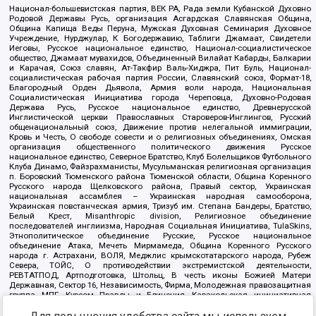
Национал-большевистская партия, ВЕК РА, Рада земли Кубанской Духовно
Родовой Державы Русь, организация Асгардская Славянская Община,
Община Капища Веды Перуна, Мужская Духовная Семинария Духовное
Учреждение, Нурджулар, К Богодержавию, Таблиги Джамаат, Свидетели
Иеговы, Русское национальное единство, Национал-социалистическое
общество, Джамаат мувахидов, Объединенный Вилайат Кабарды, Балкарии
и Карачая, Союз славян, Ат-Такфир Валь-Хиджра, Пит Буль, Национал-
социалистическая рабочая партия России, Славянский союз, Формат-18,
Благородный Орден Дьявола, Армия воли народа, Национальная
Социалистическая Инициатива города Череповца, Духовно-Родовая
Держава Русь, Русское национальное единство, Древнерусской
Инглистической церкви Православных Староверов-Инглингов, Русский
общенациональный союз, Движение против нелегальной иммиграции,
Кровь и Честь, О свободе совести и о религиозных объединениях, Омская
организация общественного политического движения Русское
национальное единство, Северное Братство, Клуб Болельщиков Футбольного
Клуба Динамо, Файзрахманисты, Мусульманская религиозная организация
п. Боровский Тюменского района Тюменской области, Община Коренного
Русского народа Щелковского района, Правый сектор, Украинская
национальная ассамблея – Украинская народная самооборона,
Украинская повстанческая армия, Тризуб им. Степана Бандеры, Братство,
Белый Крест, Misanthropic division, Религиозное объединение
последователей инглиизма, Народная Социальная Инициатива, TulaSkins,
Этнополитическое объединение Русские, Русское национальное
объединение Атака, Мечеть Мирмамеда, Община Коренного Русского
народа г. Астрахани, ВОЛЯ, Меджлис крымскотатарского народа, Рубеж
Севера, ТОЙС, О противодействии экстремистской деятельности,
РЕВТАТПОД, Артподготовка, Штольц, В честь иконы Божией Матери
Державная, Сектор 16, Независимость, Фирма, Молодежная правозащитная
группа МПГ, Курсом Правды и Единения, Каракольская инициативная
группа, Автоград Крю, Союз Славянских Сил Руси, Алля-Аят,
Благотворительный пансионат Ак Умут, Русская республика Русь,