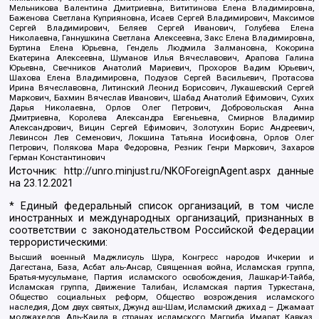
Мельникова Валентина Дмитриевна, Вититинова Елена Владимировна,
Баженова Светлана Куприяновна, Исаев Сергей Владимирович, Максимов
Сергей Владимирович, Беляев Сергей Иванович, Голубева Елена
Николаевна, Ганнушкина Светлана Алексеевна, Закс Елена Владимировна,
Буртина Елена Юрьевна, Гендель Людмила Залмановна, Кокорина
Екатерина Алексеевна, Шуманов Илья Вячеславович, Арапова Галина
Юрьевна, Свечников Анатолий Мариевич, Прохоров Вадим Юрьевич,
Шахова Елена Владимировна, Подузов Сергей Васильевич, Протасова
Ирина Вячеславовна, Литинский Леонид Борисович, Лукашевский Сергей
Маркович, Бахмин Вячеслав Иванович, Шабад Анатолий Ефимович, Сухих
Дарья Николаевна, Орлов Олег Петрович, Добровольская Анна
Дмитриевна, Королева Александра Евгеньевна, Смирнов Владимир
Александрович, Вицин Сергей Ефимович, Золотухин Борис Андреевич,
Левинсон Лев Семенович, Локшина Татьяна Иосифовна, Орлов Олег
Петрович, Полякова Мара Федоровна, Резник Генри Маркович, Захаров
Герман Константинович
Источник:
http://unro.minjust.ru/NKOForeignAgent.aspx
данные
на
23.12.2021
* Единый федеральный список организаций, в том числе
иностранных и международных организаций, признанных в
соответствии с законодательством Российской Федерации
террористическими:
Высший военный Маджлисуль Шура, Конгресс народов Ичкерии и
Дагестана, База, Асбат аль-Ансар, Священная война, Исламская группа,
Братья-мусульмане, Партия исламского освобождения, Лашкар-И-Тайба,
Исламская группа, Движение Талибан, Исламская партия Туркестана,
Общество социальных реформ, Общество возрождения исламского
наследия, Дом двух святых, Джунд аш-Шам, Исламский джихад – Джамаат
моджахедов, Аль-Каида в странах исламского Магриба, Имарат Кавказ,