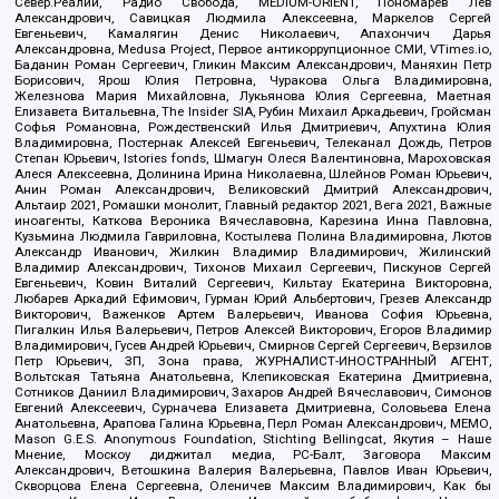
Север.Реалии, Радио Свобода, MEDIUM-ORIENT, Пономарев Лев
Александрович, Савицкая Людмила Алексеевна, Маркелов Сергей
Евгеньевич, Камалягин Денис Николаевич, Апахончич Дарья
Александровна, Medusa Project, Первое антикоррупционное СМИ, VTimes.io,
Баданин Роман Сергеевич, Гликин Максим Александрович, Маняхин Петр
Борисович, Ярош Юлия Петровна, Чуракова Ольга Владимировна,
Железнова Мария Михайловна, Лукьянова Юлия Сергеевна, Маетная
Елизавета Витальевна, The Insider SIA, Рубин Михаил Аркадьевич, Гройсман
Софья Романовна, Рождественский Илья Дмитриевич, Апухтина Юлия
Владимировна, Постернак Алексей Евгеньевич, Телеканал Дождь, Петров
Степан Юрьевич, Istories fonds, Шмагун Олеся Валентиновна, Мароховская
Алеся Алексеевна, Долинина Ирина Николаевна, Шлейнов Роман Юрьевич,
Анин Роман Александрович, Великовский Дмитрий Александрович,
Альтаир 2021, Ромашки монолит, Главный редактор 2021, Вега 2021, Важные
иноагенты, Каткова Вероника Вячеславовна, Карезина Инна Павловна,
Кузьмина Людмила Гавриловна, Костылева Полина Владимировна, Лютов
Александр Иванович, Жилкин Владимир Владимирович, Жилинский
Владимир Александрович, Тихонов Михаил Сергеевич, Пискунов Сергей
Евгеньевич, Ковин Виталий Сергеевич, Кильтау Екатерина Викторовна,
Любарев Аркадий Ефимович, Гурман Юрий Альбертович, Грезев Александр
Викторович, Важенков Артем Валерьевич, Иванова София Юрьевна,
Пигалкин Илья Валерьевич, Петров Алексей Викторович, Егоров Владимир
Владимирович, Гусев Андрей Юрьевич, Смирнов Сергей Сергеевич, Верзилов
Петр Юрьевич, ЗП, Зона права, ЖУРНАЛИСТ-ИНОСТРАННЫЙ АГЕНТ,
Вольтская Татьяна Анатольевна, Клепиковская Екатерина Дмитриевна,
Сотников Даниил Владимирович, Захаров Андрей Вячеславович, Симонов
Евгений Алексеевич, Сурначева Елизавета Дмитриевна, Соловьева Елена
Анатольевна, Арапова Галина Юрьевна, Перл Роман Александрович, МЕМО,
Mason G.E.S. Anonymous Foundation, Stichting Bellingcat, Якутия – Наше
Мнение, Москоу диджитал медиа, РС-Балт, Заговора Максим
Александрович, Ветошкина Валерия Валерьевна, Павлов Иван Юрьевич,
Скворцова Елена Сергеевна, Оленичев Максим Владимирович, Как бы