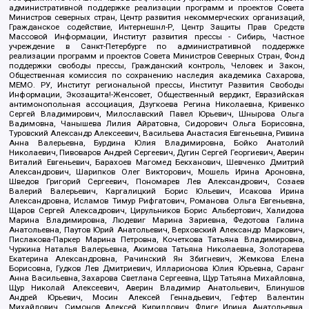
административной поддержке реализации программ и проектов Совета
Министров северных стран, Центр развития некоммерческих организаций,
Гражданское содействие, Интернешнл-Р, Центр Защиты Прав Средств
Массовой Информации, Институт развития прессы - Сибирь, Частное
учреждение в Санкт-Петербурге по административной поддержке
реализации программ и проектов Совета Министров Северных Стран, Фонд
поддержки свободы прессы, Гражданский контроль, Человек и Закон,
Общественная комиссия по сохранению наследия академика Сахарова,
МЕМО. РУ, Институт региональной прессы, Институт Развития Свободы
Информации, Экозащита!-Женсовет, Общественный вердикт, Евразийская
антимонопольная ассоциация, Дзугкоева Регина Николаевна, Кривенко
Сергей Владимирович, Милославский Павел Юрьевич, Шнырова Ольга
Вадимовна, Чанышева Лилия Айратовна, Сидорович Ольга Борисовна,
Туровский Александр Алексеевич, Васильева Анастасия Евгеньевна, Ривина
Анна Валерьевна, Бурдина Юлия Владимировна, Бойко Анатолий
Николаевич, Пивоваров Андрей Сергеевич, Дугин Сергей Георгиевич, Аверин
Виталий Евгеньевич, Барахоев Магомед Бекханович, Шевченко Дмитрий
Александрович, Шарипков Олег Викторович, Мошель Ирина Ароновна,
Шведов Григорий Сергеевич, Пономарев Лев Александрович, Созаев
Валерий Валерьевич, Каргалицкий Борис Юльевич, Исакова Ирина
Александровна, Исламов Тимур Рифгатович, Романова Ольга Евгеньевна,
Щаров Сергей Алексадрович, Цирульников Борис Альбертович, Халидова
Марина Владимировна, Людевиг Марина Зариевна, Федотова Галина
Анатольевна, Паутов Юрий Анатольевич, Верховский Александр Маркович,
Пислакова-Паркер Марина Петровна, Кочеткова Татьяна Владимировна,
Чуркина Наталья Валерьевна, Акимова Татьяна Николаевна, Золотарева
Екатерина Александровна, Рачинский Ян Збигневич, Жемкова Елена
Борисовна, Гудков Лев Дмитриевич, Илларионова Юлия Юрьевна, Саранг
Анна Васильевна, Захарова Светлана Сергеевна, Щур Татьяна Михайловна,
Щур Николай Алексеевич, Аверин Владимир Анатольевич, Блинушов
Андрей Юрьевич, Мосин Алексей Геннадьевич, Гефтер Валентин
Михайлович, Симонов Алексей Кириллович, Флиге Ирина Анатольевна,