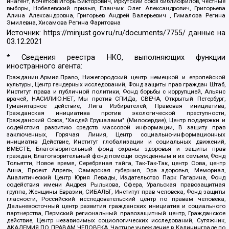
инагент, Кочетков Игорь Викторович, Иркутский союз библиофилов, Честные
выборы, Нобелевский призыв, Еланчик Олег Александрович, Григорьева
Алина Александровна, Григорьев Андрей Валерьевич , Гималова Регина
Эмилевна, Хисамова Регина Фаритовна
Источник:
https://minjust.gov.ru/ru/documents/7755/
данные на
03.12.2021
* Сведения реестра НКО, выполняющих функции
иностранного агента:
Гражданин.Армия.Право, Нижегородский центр немецкой и европейской
культуры, Центр гендерных исследований, Фонд защиты прав граждан Штаб,
Институт права и публичной политики, Фонд борьбы с коррупцией, Альянс
врачей, НАСИЛИЮ.НЕТ, Мы против СПИДа, СВЕЧА, Открытый Петербург,
Гуманитарное действие, Лига Избирателей, Правовая инициатива,
Гражданская инициатива против экологической преступности,
Гражданский Союз, "Хасдей Ерушалаим" (Милосердие), Центр поддержки и
содействия развитию средств массовой информации, В защиту прав
заключенных, Горячая Линия, Центр социально-информационных
инициатив Действие, Институт глобализации и социальных движений,
ВМЕСТЕ, Благотворительный фонд охраны здоровья и защиты прав
граждан, Благотворительный фонд помощи осужденным и их семьям, Фонд
Тольятти, Новое время, Серебряная тайга, Так-Так-Так, центр Сова, центр
Анна, Проект Апрель, Самарская губерния, Эра здоровья, Мемориал,
Аналитический Центр Юрия Левады, Издательство Парк Гагарина, Фонд
содействия имени Андрея Рылькова, Сфера, Уральская правозащитная
группа, Женщины Евразии, СИБАЛЬТ, Институт прав человека, Фонд защиты
гласности, Российский исследовательский центр по правам человека,
Дальневосточный центр развития гражданских инициатив и социального
партнерства, Пермский региональный правозащитный центр, Гражданское
действие, Центр независимых социологических исследований, Сутяжник,
АКАДЕМИЯ ПО ПРАВАМ ЧЕЛОВЕКА, Частное учреждение в Калининграде по