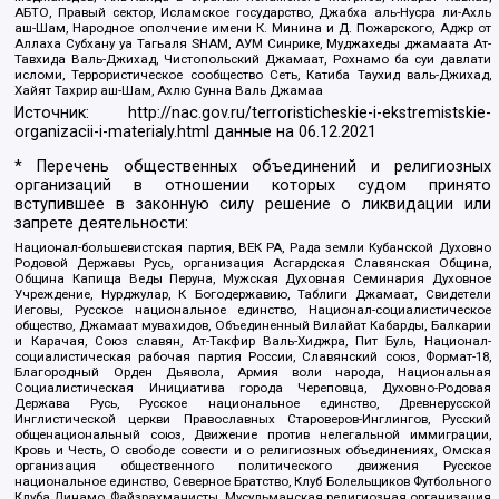
АБТО, Правый сектор, Исламское государство, Джабха аль-Нусра ли-Ахль
аш-Шам, Народное ополчение имени К. Минина и Д. Пожарского, Аджр от
Аллаха Субхану уа Тагьаля SHAM, АУМ Синрике, Муджахеды джамаата Ат-
Тавхида Валь-Джихад, Чистопольский Джамаат, Рохнамо ба суи давлати
исломи, Террористическое сообщество Сеть, Катиба Таухид валь-Джихад,
Хайят Тахрир аш-Шам, Ахлю Сунна Валь Джамаа
Источник:
http://nac.gov.ru/terroristicheskie-i-ekstremistskie-
organizacii-i-materialy.html
данные на
06.12.2021
* Перечень общественных объединений и религиозных
организаций в отношении которых судом принято
вступившее в законную силу решение о ликвидации или
запрете деятельности:
Национал-большевистская партия, ВЕК РА, Рада земли Кубанской Духовно
Родовой Державы Русь, организация Асгардская Славянская Община,
Община Капища Веды Перуна, Мужская Духовная Семинария Духовное
Учреждение, Нурджулар, К Богодержавию, Таблиги Джамаат, Свидетели
Иеговы, Русское национальное единство, Национал-социалистическое
общество, Джамаат мувахидов, Объединенный Вилайат Кабарды, Балкарии
и Карачая, Союз славян, Ат-Такфир Валь-Хиджра, Пит Буль, Национал-
социалистическая рабочая партия России, Славянский союз, Формат-18,
Благородный Орден Дьявола, Армия воли народа, Национальная
Социалистическая Инициатива города Череповца, Духовно-Родовая
Держава Русь, Русское национальное единство, Древнерусской
Инглистической церкви Православных Староверов-Инглингов, Русский
общенациональный союз, Движение против нелегальной иммиграции,
Кровь и Честь, О свободе совести и о религиозных объединениях, Омская
организация общественного политического движения Русское
национальное единство, Северное Братство, Клуб Болельщиков Футбольного
Клуба Динамо, Файзрахманисты, Мусульманская религиозная организация