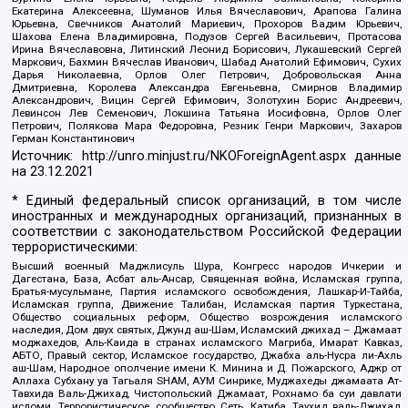
Екатерина Алексеевна, Шуманов Илья Вячеславович, Арапова Галина
Юрьевна, Свечников Анатолий Мариевич, Прохоров Вадим Юрьевич,
Шахова Елена Владимировна, Подузов Сергей Васильевич, Протасова
Ирина Вячеславовна, Литинский Леонид Борисович, Лукашевский Сергей
Маркович, Бахмин Вячеслав Иванович, Шабад Анатолий Ефимович, Сухих
Дарья Николаевна, Орлов Олег Петрович, Добровольская Анна
Дмитриевна, Королева Александра Евгеньевна, Смирнов Владимир
Александрович, Вицин Сергей Ефимович, Золотухин Борис Андреевич,
Левинсон Лев Семенович, Локшина Татьяна Иосифовна, Орлов Олег
Петрович, Полякова Мара Федоровна, Резник Генри Маркович, Захаров
Герман Константинович
Источник:
http://unro.minjust.ru/NKOForeignAgent.aspx
данные
на
23.12.2021
* Единый федеральный список организаций, в том числе
иностранных и международных организаций, признанных в
соответствии с законодательством Российской Федерации
террористическими:
Высший военный Маджлисуль Шура, Конгресс народов Ичкерии и
Дагестана, База, Асбат аль-Ансар, Священная война, Исламская группа,
Братья-мусульмане, Партия исламского освобождения, Лашкар-И-Тайба,
Исламская группа, Движение Талибан, Исламская партия Туркестана,
Общество социальных реформ, Общество возрождения исламского
наследия, Дом двух святых, Джунд аш-Шам, Исламский джихад – Джамаат
моджахедов, Аль-Каида в странах исламского Магриба, Имарат Кавказ,
АБТО, Правый сектор, Исламское государство, Джабха аль-Нусра ли-Ахль
аш-Шам, Народное ополчение имени К. Минина и Д. Пожарского, Аджр от
Аллаха Субхану уа Тагьаля SHAM, АУМ Синрике, Муджахеды джамаата Ат-
Тавхида Валь-Джихад, Чистопольский Джамаат, Рохнамо ба суи давлати
исломи, Террористическое сообщество Сеть, Катиба Таухид валь-Джихад,