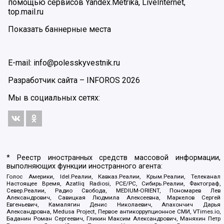
помощью сервисов Yandex.Metrika, LiveInternet,
top.mail.ru
Показать баннерные места
E-mail: info@polesskyvestnik.ru
Разработчик сайта –
INFOROS
2026
Мы в социальных сетях:
* Реестр иностранных средств массовой информации,
выполняющих функции иностранного агента:
Голос Америки, Idel.Реалии, Кавказ.Реалии, Крым.Реалии, Телеканал
Настоящее Время, Azatliq Radiosi, PCE/PC, Сибирь.Реалии, Фактограф,
Север.Реалии, Радио Свобода, MEDIUM-ORIENT, Пономарев Лев
Александрович, Савицкая Людмила Алексеевна, Маркелов Сергей
Евгеньевич, Камалягин Денис Николаевич, Апахончич Дарья
Александровна, Medusa Project, Первое антикоррупционное СМИ, VTimes.io,
Баданин Роман Сергеевич, Гликин Максим Александрович, Маняхин Петр