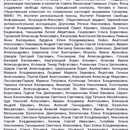
реализации программ и проектов Совета Министров Северных Стран, Фонд
поддержки свободы прессы, Гражданский контроль, Человек и Закон,
Общественная комиссия по сохранению наследия академика Сахарова,
МЕМО. РУ, Институт региональной прессы, Институт Развития Свободы
Информации, Экозащита!-Женсовет, Общественный вердикт, Евразийская
антимонопольная ассоциация, Дзугкоева Регина Николаевна, Кривенко
Сергей Владимирович, Милославский Павел Юрьевич, Шнырова Ольга
Вадимовна, Чанышева Лилия Айратовна, Сидорович Ольга Борисовна,
Туровский Александр Алексеевич, Васильева Анастасия Евгеньевна, Ривина
Анна Валерьевна, Бурдина Юлия Владимировна, Бойко Анатолий
Николаевич, Пивоваров Андрей Сергеевич, Дугин Сергей Георгиевич, Аверин
Виталий Евгеньевич, Барахоев Магомед Бекханович, Шевченко Дмитрий
Александрович, Шарипков Олег Викторович, Мошель Ирина Ароновна,
Шведов Григорий Сергеевич, Пономарев Лев Александрович, Созаев
Валерий Валерьевич, Каргалицкий Борис Юльевич, Исакова Ирина
Александровна, Исламов Тимур Рифгатович, Романова Ольга Евгеньевна,
Щаров Сергей Алексадрович, Цирульников Борис Альбертович, Халидова
Марина Владимировна, Людевиг Марина Зариевна, Федотова Галина
Анатольевна, Паутов Юрий Анатольевич, Верховский Александр Маркович,
Пислакова-Паркер Марина Петровна, Кочеткова Татьяна Владимировна,
Чуркина Наталья Валерьевна, Акимова Татьяна Николаевна, Золотарева
Екатерина Александровна, Рачинский Ян Збигневич, Жемкова Елена
Борисовна, Гудков Лев Дмитриевич, Илларионова Юлия Юрьевна, Саранг
Анна Васильевна, Захарова Светлана Сергеевна, Щур Татьяна Михайловна,
Щур Николай Алексеевич, Аверин Владимир Анатольевич, Блинушов
Андрей Юрьевич, Мосин Алексей Геннадьевич, Гефтер Валентин
Михайлович, Симонов Алексей Кириллович, Флиге Ирина Анатольевна,
Мельникова Валентина Дмитриевна, Вититинова Елена Владимировна,
Баженова Светлана Куприяновна, Исаев Сергей Владимирович, Максимов
Сергей Владимирович, Беляев Сергей Иванович, Голубева Елена
Николаевна, Ганнушкина Светлана Алексеевна, Закс Елена Владимировна,
Буртина Елена Юрьевна, Гендель Людмила Залмановна, Кокорина