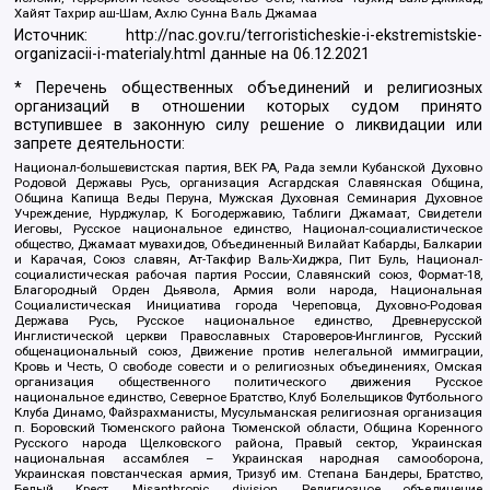
Хайят Тахрир аш-Шам, Ахлю Сунна Валь Джамаа
Источник:
http://nac.gov.ru/terroristicheskie-i-ekstremistskie-
organizacii-i-materialy.html
данные на
06.12.2021
* Перечень общественных объединений и религиозных
организаций в отношении которых судом принято
вступившее в законную силу решение о ликвидации или
запрете деятельности:
Национал-большевистская партия, ВЕК РА, Рада земли Кубанской Духовно
Родовой Державы Русь, организация Асгардская Славянская Община,
Община Капища Веды Перуна, Мужская Духовная Семинария Духовное
Учреждение, Нурджулар, К Богодержавию, Таблиги Джамаат, Свидетели
Иеговы, Русское национальное единство, Национал-социалистическое
общество, Джамаат мувахидов, Объединенный Вилайат Кабарды, Балкарии
и Карачая, Союз славян, Ат-Такфир Валь-Хиджра, Пит Буль, Национал-
социалистическая рабочая партия России, Славянский союз, Формат-18,
Благородный Орден Дьявола, Армия воли народа, Национальная
Социалистическая Инициатива города Череповца, Духовно-Родовая
Держава Русь, Русское национальное единство, Древнерусской
Инглистической церкви Православных Староверов-Инглингов, Русский
общенациональный союз, Движение против нелегальной иммиграции,
Кровь и Честь, О свободе совести и о религиозных объединениях, Омская
организация общественного политического движения Русское
национальное единство, Северное Братство, Клуб Болельщиков Футбольного
Клуба Динамо, Файзрахманисты, Мусульманская религиозная организация
п. Боровский Тюменского района Тюменской области, Община Коренного
Русского народа Щелковского района, Правый сектор, Украинская
национальная ассамблея – Украинская народная самооборона,
Украинская повстанческая армия, Тризуб им. Степана Бандеры, Братство,
Белый Крест, Misanthropic division, Религиозное объединение