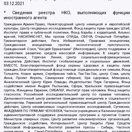
03.12.2021
* Сведения реестра НКО, выполняющих функции
иностранного агента:
Гражданин.Армия.Право, Нижегородский центр немецкой и европейской
культуры, Центр гендерных исследований, Фонд защиты прав граждан Штаб,
Институт права и публичной политики, Фонд борьбы с коррупцией, Альянс
врачей, НАСИЛИЮ.НЕТ, Мы против СПИДа, СВЕЧА, Открытый Петербург,
Гуманитарное действие, Лига Избирателей, Правовая инициатива,
Гражданская инициатива против экологической преступности,
Гражданский Союз, "Хасдей Ерушалаим" (Милосердие), Центр поддержки и
содействия развитию средств массовой информации, В защиту прав
заключенных, Горячая Линия, Центр социально-информационных
инициатив Действие, Институт глобализации и социальных движений,
ВМЕСТЕ, Благотворительный фонд охраны здоровья и защиты прав
граждан, Благотворительный фонд помощи осужденным и их семьям, Фонд
Тольятти, Новое время, Серебряная тайга, Так-Так-Так, центр Сова, центр
Анна, Проект Апрель, Самарская губерния, Эра здоровья, Мемориал,
Аналитический Центр Юрия Левады, Издательство Парк Гагарина, Фонд
содействия имени Андрея Рылькова, Сфера, Уральская правозащитная
группа, Женщины Евразии, СИБАЛЬТ, Институт прав человека, Фонд защиты
гласности, Российский исследовательский центр по правам человека,
Дальневосточный центр развития гражданских инициатив и социального
партнерства, Пермский региональный правозащитный центр, Гражданское
действие, Центр независимых социологических исследований, Сутяжник,
АКАДЕМИЯ ПО ПРАВАМ ЧЕЛОВЕКА, Частное учреждение в Калининграде по
административной поддержке реализации программ и проектов Совета
Министров северных стран, Центр развития некоммерческих организаций,
Гражданское содействие, Интернешнл-Р, Центр Защиты Прав Средств
Массовой Информации, Институт развития прессы - Сибирь, Частное
учреждение в Санкт-Петербурге по административной поддержке