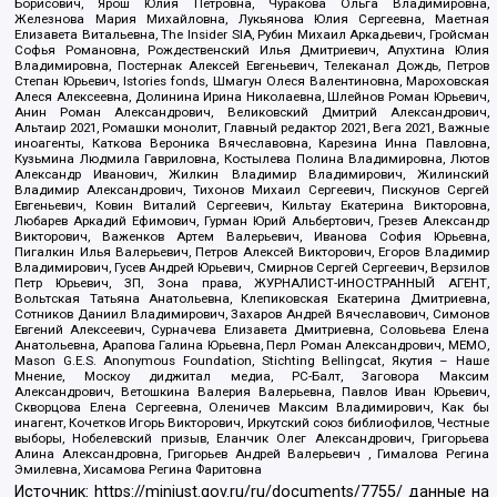
Борисович, Ярош Юлия Петровна, Чуракова Ольга Владимировна,
Железнова Мария Михайловна, Лукьянова Юлия Сергеевна, Маетная
Елизавета Витальевна, The Insider SIA, Рубин Михаил Аркадьевич, Гройсман
Софья Романовна, Рождественский Илья Дмитриевич, Апухтина Юлия
Владимировна, Постернак Алексей Евгеньевич, Телеканал Дождь, Петров
Степан Юрьевич, Istories fonds, Шмагун Олеся Валентиновна, Мароховская
Алеся Алексеевна, Долинина Ирина Николаевна, Шлейнов Роман Юрьевич,
Анин Роман Александрович, Великовский Дмитрий Александрович,
Альтаир 2021, Ромашки монолит, Главный редактор 2021, Вега 2021, Важные
иноагенты, Каткова Вероника Вячеславовна, Карезина Инна Павловна,
Кузьмина Людмила Гавриловна, Костылева Полина Владимировна, Лютов
Александр Иванович, Жилкин Владимир Владимирович, Жилинский
Владимир Александрович, Тихонов Михаил Сергеевич, Пискунов Сергей
Евгеньевич, Ковин Виталий Сергеевич, Кильтау Екатерина Викторовна,
Любарев Аркадий Ефимович, Гурман Юрий Альбертович, Грезев Александр
Викторович, Важенков Артем Валерьевич, Иванова София Юрьевна,
Пигалкин Илья Валерьевич, Петров Алексей Викторович, Егоров Владимир
Владимирович, Гусев Андрей Юрьевич, Смирнов Сергей Сергеевич, Верзилов
Петр Юрьевич, ЗП, Зона права, ЖУРНАЛИСТ-ИНОСТРАННЫЙ АГЕНТ,
Вольтская Татьяна Анатольевна, Клепиковская Екатерина Дмитриевна,
Сотников Даниил Владимирович, Захаров Андрей Вячеславович, Симонов
Евгений Алексеевич, Сурначева Елизавета Дмитриевна, Соловьева Елена
Анатольевна, Арапова Галина Юрьевна, Перл Роман Александрович, МЕМО,
Mason G.E.S. Anonymous Foundation, Stichting Bellingcat, Якутия – Наше
Мнение, Москоу диджитал медиа, РС-Балт, Заговора Максим
Александрович, Ветошкина Валерия Валерьевна, Павлов Иван Юрьевич,
Скворцова Елена Сергеевна, Оленичев Максим Владимирович, Как бы
инагент, Кочетков Игорь Викторович, Иркутский союз библиофилов, Честные
выборы, Нобелевский призыв, Еланчик Олег Александрович, Григорьева
Алина Александровна, Григорьев Андрей Валерьевич , Гималова Регина
Эмилевна, Хисамова Регина Фаритовна
Источник:
https://minjust.gov.ru/ru/documents/7755/
данные на