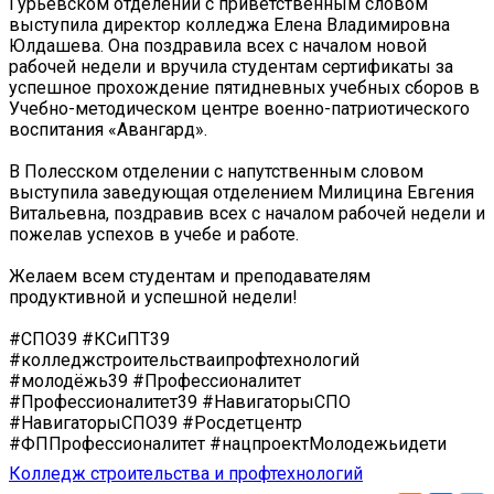
Гурьевском отделении с приветственным словом
выступила директор колледжа Елена Владимировна
Юлдашева. Она поздравила всех с началом новой
рабочей недели и вручила студентам сертификаты за
успешное прохождение пятидневных учебных сборов в
Учебно-методическом центре военно-патриотического
воспитания «Авангард».
В Полесском отделении с напутственным словом
выступила заведующая отделением Милицина Евгения
Витальевна, поздравив всех с началом рабочей недели и
пожелав успехов в учебе и работе.
Желаем всем студентам и преподавателям
продуктивной и успешной недели!
#СПО39 #КСиПТ39
#колледжстроительстваипрофтехнологий
#молодёжь39 #Профессионалитет
#Профессионалитет39 #НавигаторыСПО
#НавигаторыСПО39 #Росдетцентр
#ФППрофессионалитет #нацпроектМолодежьидети
Колледж строительства и профтехнологий