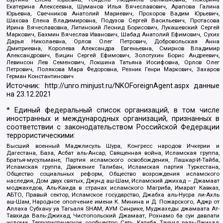
Екатерина Алексеевна, Шуманов Илья Вячеславович, Арапова Галина
Юрьевна, Свечников Анатолий Мариевич, Прохоров Вадим Юрьевич,
Шахова Елена Владимировна, Подузов Сергей Васильевич, Протасова
Ирина Вячеславовна, Литинский Леонид Борисович, Лукашевский Сергей
Маркович, Бахмин Вячеслав Иванович, Шабад Анатолий Ефимович, Сухих
Дарья Николаевна, Орлов Олег Петрович, Добровольская Анна
Дмитриевна, Королева Александра Евгеньевна, Смирнов Владимир
Александрович, Вицин Сергей Ефимович, Золотухин Борис Андреевич,
Левинсон Лев Семенович, Локшина Татьяна Иосифовна, Орлов Олег
Петрович, Полякова Мара Федоровна, Резник Генри Маркович, Захаров
Герман Константинович
Источник:
http://unro.minjust.ru/NKOForeignAgent.aspx
данные
на
23.12.2021
* Единый федеральный список организаций, в том числе
иностранных и международных организаций, признанных в
соответствии с законодательством Российской Федерации
террористическими:
Высший военный Маджлисуль Шура, Конгресс народов Ичкерии и
Дагестана, База, Асбат аль-Ансар, Священная война, Исламская группа,
Братья-мусульмане, Партия исламского освобождения, Лашкар-И-Тайба,
Исламская группа, Движение Талибан, Исламская партия Туркестана,
Общество социальных реформ, Общество возрождения исламского
наследия, Дом двух святых, Джунд аш-Шам, Исламский джихад – Джамаат
моджахедов, Аль-Каида в странах исламского Магриба, Имарат Кавказ,
АБТО, Правый сектор, Исламское государство, Джабха аль-Нусра ли-Ахль
аш-Шам, Народное ополчение имени К. Минина и Д. Пожарского, Аджр от
Аллаха Субхану уа Тагьаля SHAM, АУМ Синрике, Муджахеды джамаата Ат-
Тавхида Валь-Джихад, Чистопольский Джамаат, Рохнамо ба суи давлати
исломи, Террористическое сообщество Сеть, Катиба Таухид валь-Джихад,