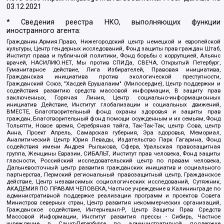
03.12.2021
* Сведения реестра НКО, выполняющих функции
иностранного агента:
Гражданин.Армия.Право, Нижегородский центр немецкой и европейской
культуры, Центр гендерных исследований, Фонд защиты прав граждан Штаб,
Институт права и публичной политики, Фонд борьбы с коррупцией, Альянс
врачей, НАСИЛИЮ.НЕТ, Мы против СПИДа, СВЕЧА, Открытый Петербург,
Гуманитарное действие, Лига Избирателей, Правовая инициатива,
Гражданская инициатива против экологической преступности,
Гражданский Союз, "Хасдей Ерушалаим" (Милосердие), Центр поддержки и
содействия развитию средств массовой информации, В защиту прав
заключенных, Горячая Линия, Центр социально-информационных
инициатив Действие, Институт глобализации и социальных движений,
ВМЕСТЕ, Благотворительный фонд охраны здоровья и защиты прав
граждан, Благотворительный фонд помощи осужденным и их семьям, Фонд
Тольятти, Новое время, Серебряная тайга, Так-Так-Так, центр Сова, центр
Анна, Проект Апрель, Самарская губерния, Эра здоровья, Мемориал,
Аналитический Центр Юрия Левады, Издательство Парк Гагарина, Фонд
содействия имени Андрея Рылькова, Сфера, Уральская правозащитная
группа, Женщины Евразии, СИБАЛЬТ, Институт прав человека, Фонд защиты
гласности, Российский исследовательский центр по правам человека,
Дальневосточный центр развития гражданских инициатив и социального
партнерства, Пермский региональный правозащитный центр, Гражданское
действие, Центр независимых социологических исследований, Сутяжник,
АКАДЕМИЯ ПО ПРАВАМ ЧЕЛОВЕКА, Частное учреждение в Калининграде по
административной поддержке реализации программ и проектов Совета
Министров северных стран, Центр развития некоммерческих организаций,
Гражданское содействие, Интернешнл-Р, Центр Защиты Прав Средств
Массовой Информации, Институт развития прессы - Сибирь, Частное
учреждение в Санкт-Петербурге по административной поддержке