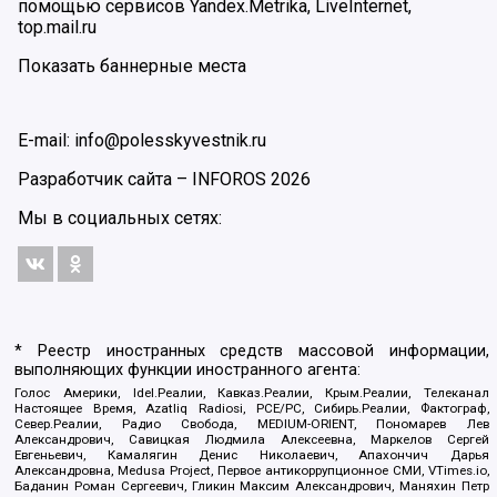
помощью сервисов Yandex.Metrika, LiveInternet,
top.mail.ru
Показать баннерные места
E-mail: info@polesskyvestnik.ru
Разработчик сайта –
INFOROS
2026
Мы в социальных сетях:
* Реестр иностранных средств массовой информации,
выполняющих функции иностранного агента:
Голос Америки, Idel.Реалии, Кавказ.Реалии, Крым.Реалии, Телеканал
Настоящее Время, Azatliq Radiosi, PCE/PC, Сибирь.Реалии, Фактограф,
Север.Реалии, Радио Свобода, MEDIUM-ORIENT, Пономарев Лев
Александрович, Савицкая Людмила Алексеевна, Маркелов Сергей
Евгеньевич, Камалягин Денис Николаевич, Апахончич Дарья
Александровна, Medusa Project, Первое антикоррупционное СМИ, VTimes.io,
Баданин Роман Сергеевич, Гликин Максим Александрович, Маняхин Петр