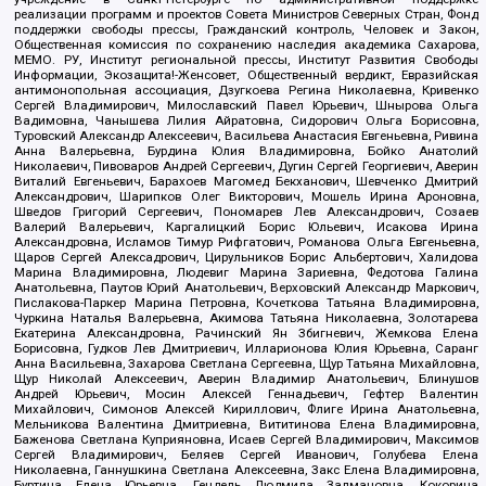
реализации программ и проектов Совета Министров Северных Стран, Фонд
поддержки свободы прессы, Гражданский контроль, Человек и Закон,
Общественная комиссия по сохранению наследия академика Сахарова,
МЕМО. РУ, Институт региональной прессы, Институт Развития Свободы
Информации, Экозащита!-Женсовет, Общественный вердикт, Евразийская
антимонопольная ассоциация, Дзугкоева Регина Николаевна, Кривенко
Сергей Владимирович, Милославский Павел Юрьевич, Шнырова Ольга
Вадимовна, Чанышева Лилия Айратовна, Сидорович Ольга Борисовна,
Туровский Александр Алексеевич, Васильева Анастасия Евгеньевна, Ривина
Анна Валерьевна, Бурдина Юлия Владимировна, Бойко Анатолий
Николаевич, Пивоваров Андрей Сергеевич, Дугин Сергей Георгиевич, Аверин
Виталий Евгеньевич, Барахоев Магомед Бекханович, Шевченко Дмитрий
Александрович, Шарипков Олег Викторович, Мошель Ирина Ароновна,
Шведов Григорий Сергеевич, Пономарев Лев Александрович, Созаев
Валерий Валерьевич, Каргалицкий Борис Юльевич, Исакова Ирина
Александровна, Исламов Тимур Рифгатович, Романова Ольга Евгеньевна,
Щаров Сергей Алексадрович, Цирульников Борис Альбертович, Халидова
Марина Владимировна, Людевиг Марина Зариевна, Федотова Галина
Анатольевна, Паутов Юрий Анатольевич, Верховский Александр Маркович,
Пислакова-Паркер Марина Петровна, Кочеткова Татьяна Владимировна,
Чуркина Наталья Валерьевна, Акимова Татьяна Николаевна, Золотарева
Екатерина Александровна, Рачинский Ян Збигневич, Жемкова Елена
Борисовна, Гудков Лев Дмитриевич, Илларионова Юлия Юрьевна, Саранг
Анна Васильевна, Захарова Светлана Сергеевна, Щур Татьяна Михайловна,
Щур Николай Алексеевич, Аверин Владимир Анатольевич, Блинушов
Андрей Юрьевич, Мосин Алексей Геннадьевич, Гефтер Валентин
Михайлович, Симонов Алексей Кириллович, Флиге Ирина Анатольевна,
Мельникова Валентина Дмитриевна, Вититинова Елена Владимировна,
Баженова Светлана Куприяновна, Исаев Сергей Владимирович, Максимов
Сергей Владимирович, Беляев Сергей Иванович, Голубева Елена
Николаевна, Ганнушкина Светлана Алексеевна, Закс Елена Владимировна,
Буртина Елена Юрьевна, Гендель Людмила Залмановна, Кокорина