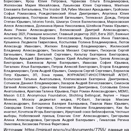
Борисович, Ярош Юлия Петровна, Чуракова Ольга Владимировна,
Железнова Мария Михайловна, Лукьянова Юлия Сергеевна, Маетная
Елизавета Витальевна, The Insider SIA, Рубин Михаил Аркадьевич, Гройсман
Софья Романовна, Рождественский Илья Дмитриевич, Апухтина Юлия
Владимировна, Постернак Алексей Евгеньевич, Телеканал Дождь, Петров
Степан Юрьевич, Istories fonds, Шмагун Олеся Валентиновна, Мароховская
Алеся Алексеевна, Долинина Ирина Николаевна, Шлейнов Роман Юрьевич,
Анин Роман Александрович, Великовский Дмитрий Александрович,
Альтаир 2021, Ромашки монолит, Главный редактор 2021, Вега 2021, Важные
иноагенты, Каткова Вероника Вячеславовна, Карезина Инна Павловна,
Кузьмина Людмила Гавриловна, Костылева Полина Владимировна, Лютов
Александр Иванович, Жилкин Владимир Владимирович, Жилинский
Владимир Александрович, Тихонов Михаил Сергеевич, Пискунов Сергей
Евгеньевич, Ковин Виталий Сергеевич, Кильтау Екатерина Викторовна,
Любарев Аркадий Ефимович, Гурман Юрий Альбертович, Грезев Александр
Викторович, Важенков Артем Валерьевич, Иванова София Юрьевна,
Пигалкин Илья Валерьевич, Петров Алексей Викторович, Егоров Владимир
Владимирович, Гусев Андрей Юрьевич, Смирнов Сергей Сергеевич, Верзилов
Петр Юрьевич, ЗП, Зона права, ЖУРНАЛИСТ-ИНОСТРАННЫЙ АГЕНТ,
Вольтская Татьяна Анатольевна, Клепиковская Екатерина Дмитриевна,
Сотников Даниил Владимирович, Захаров Андрей Вячеславович, Симонов
Евгений Алексеевич, Сурначева Елизавета Дмитриевна, Соловьева Елена
Анатольевна, Арапова Галина Юрьевна, Перл Роман Александрович, МЕМО,
Mason G.E.S. Anonymous Foundation, Stichting Bellingcat, Якутия – Наше
Мнение, Москоу диджитал медиа, РС-Балт, Заговора Максим
Александрович, Ветошкина Валерия Валерьевна, Павлов Иван Юрьевич,
Скворцова Елена Сергеевна, Оленичев Максим Владимирович, Как бы
инагент, Кочетков Игорь Викторович, Иркутский союз библиофилов, Честные
выборы, Нобелевский призыв, Еланчик Олег Александрович, Григорьева
Алина Александровна, Григорьев Андрей Валерьевич , Гималова Регина
Эмилевна, Хисамова Регина Фаритовна
Источник:
https://minjust.gov.ru/ru/documents/7755/
данные на