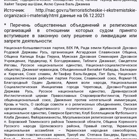
Хайят Тахрир аш-Шам, Ахлю Сунна Валь Джамаа
Источник:
http://nac.gov.ru/terroristicheskie-i-ekstremistskie-
organizacii-i-materialy.html
данные на
06.12.2021
* Перечень общественных объединений и религиозных
организаций в отношении которых судом принято
вступившее в законную силу решение о ликвидации или
запрете деятельности:
Национал-большевистская партия, ВЕК РА, Рада земли Кубанской Духовно
Родовой Державы Русь, организация Асгардская Славянская Община,
Община Капища Веды Перуна, Мужская Духовная Семинария Духовное
Учреждение, Нурджулар, К Богодержавию, Таблиги Джамаат, Свидетели
Иеговы, Русское национальное единство, Национал-социалистическое
общество, Джамаат мувахидов, Объединенный Вилайат Кабарды, Балкарии
и Карачая, Союз славян, Ат-Такфир Валь-Хиджра, Пит Буль, Национал-
социалистическая рабочая партия России, Славянский союз, Формат-18,
Благородный Орден Дьявола, Армия воли народа, Национальная
Социалистическая Инициатива города Череповца, Духовно-Родовая
Держава Русь, Русское национальное единство, Древнерусской
Инглистической церкви Православных Староверов-Инглингов, Русский
общенациональный союз, Движение против нелегальной иммиграции,
Кровь и Честь, О свободе совести и о религиозных объединениях, Омская
организация общественного политического движения Русское
национальное единство, Северное Братство, Клуб Болельщиков Футбольного
Клуба Динамо, Файзрахманисты, Мусульманская религиозная организация
п. Боровский Тюменского района Тюменской области, Община Коренного
Русского народа Щелковского района, Правый сектор, Украинская
национальная ассамблея – Украинская народная самооборона,
Украинская повстанческая армия, Тризуб им. Степана Бандеры, Братство,
Белый Крест, Misanthropic division, Религиозное объединение