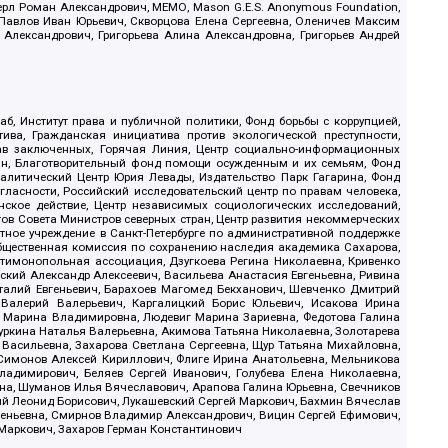
ерл Роман Александрович, МЕМО, Mason G.E.S. Anonymous Foundation,
, Павлов Иван Юрьевич, Скворцова Елена Сергеевна, Оленичев Максим
 Александрович, Григорьева Алина Александровна, Григорьев Андрей
б, Институт права и публичной политики, Фонд борьбы с коррупцией,
ива, Гражданская инициатива против экологической преступности,
рав заключенных, Горячая Линия, Центр социально-информационных
дан, Благотворительный фонд помощи осужденным и их семьям, Фонд
 Аналитический Центр Юрия Левады, Издательство Парк Гагарина, Фонд
гласности, Российский исследовательский центр по правам человека,
ское действие, Центр независимых социологических исследований,
в Совета Министров северных стран, Центр развития некоммерческих
стное учреждение в Санкт-Петербурге по административной поддержке
Общественная комиссия по сохранению наследия академика Сахарова,
нтимонопольная ассоциация, Дзугкоева Регина Николаевна, Кривенко
кий Александр Алексеевич, Васильева Анастасия Евгеньевна, Ривина
италий Евгеньевич, Барахоев Магомед Бекханович, Шевченко Дмитрий
 Валерий Валерьевич, Каргалицкий Борис Юльевич, Исакова Ирина
ва Марина Владимировна, Людевиг Марина Зариевна, Федотова Галина
уркина Наталья Валерьевна, Акимова Татьяна Николаевна, Золотарева
 Васильевна, Захарова Светлана Сергеевна, Щур Татьяна Михайловна,
 Симонов Алексей Кириллович, Флиге Ирина Анатольевна, Мельникова
адимирович, Беляев Сергей Иванович, Голубева Елена Николаевна,
вна, Шуманов Илья Вячеславович, Арапова Галина Юрьевна, Свечников
ий Леонид Борисович, Лукашевский Сергей Маркович, Бахмин Вячеслав
геньевна, Смирнов Владимир Александрович, Вицин Сергей Ефимович,
 Маркович, Захаров Герман Константинович