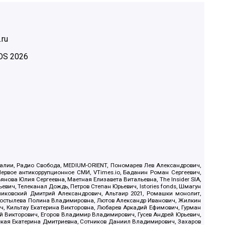
.ru
OS
2026
.Реалии, Радио Свобода, MEDIUM-ORIENT, Пономарев Лев Александрович,
ервое антикоррупционное СМИ, VTimes.io, Баданин Роман Сергеевич,
ова Юлия Сергеевна, Маетная Елизавета Витальевна, The Insider SIA,
ич, Телеканал Дождь, Петров Степан Юрьевич, Istories fonds, Шмагун
иковский Дмитрий Александрович, Альтаир 2021, Ромашки монолит,
, Костылева Полина Владимировна, Лютов Александр Иванович, Жилкин
, Кильтау Екатерина Викторовна, Любарев Аркадий Ефимович, Гурман
й Викторович, Егоров Владимир Владимирович, Гусев Андрей Юрьевич,
ская Екатерина Дмитриевна, Сотников Даниил Владимирович, Захаров