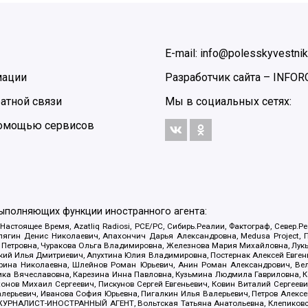
E-mail: info@polesskyvestnik
мации
Разработчик сайта –
INFOR
атной связи
Мы в социальных сетях:
 помощью сервисов
выполняющих функции иностранного агента:
 Настоящее Время, Azatliq Radiosi, PCE/PC, Сибирь.Реалии, Фактограф, Север
ягин Денис Николаевич, Апахончич Дарья Александровна, Medusa Project, П
етровна, Чуракова Ольга Владимировна, Железнова Мария Михайловна, Лукьян
й Илья Дмитриевич, Апухтина Юлия Владимировна, Постернак Алексей Евгеньев
рина Николаевна, Шлейнов Роман Юрьевич, Анин Роман Александрович, Вел
оника Вячеславовна, Карезина Инна Павловна, Кузьмина Людмила Гавриловна
ов Михаил Сергеевич, Пискунов Сергей Евгеньевич, Ковин Виталий Сергеевич
алерьевич, Иванова София Юрьевна, Пигалкин Илья Валерьевич, Петров Алексе
а, ЖУРНАЛИСТ-ИНОСТРАННЫЙ АГЕНТ, Вольтская Татьяна Анатольевна, Клепиков