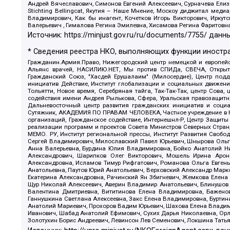
Андрей Вячеславович, Симонов Евгений Алексеевич, Сурначева Елиз
Stichting Bellingcat, Якутия – Наше Мнение, Москоу диджитал мед
Владимирович, Как бы инагент, Кочетков Игорь Викторович, Иркут
Валерьевич , Гималова Регина Эмилевна, Хисамова Регина Фаритовн
Источник:
https://minjust.gov.ru/ru/documents/7755/
данны
* Сведения реестра НКО, выполняющих функции иностра
Гражданин.Армия.Право, Нижегородский центр немецкой и европейск
Альянс врачей, НАСИЛИЮ.НЕТ, Мы против СПИДа, СВЕЧА, Открытый
Гражданский Союз, "Хасдей Ерушалаим" (Милосердие), Центр под
инициатив Действие, Институт глобализации и социальных движен
Тольятти, Новое время, Серебряная тайга, Так-Так-Так, центр Сова
содействия имени Андрея Рылькова, Сфера, Уральская правозащитна
Дальневосточный центр развития гражданских инициатив и социа
Сутяжник, АКАДЕМИЯ ПО ПРАВАМ ЧЕЛОВЕКА, Частное учреждение в Ка
организаций, Гражданское содействие, Интернешнл-Р, Центр Защиты
реализации программ и проектов Совета Министров Северных Стран
МЕМО. РУ, Институт региональной прессы, Институт Развития Своб
Сергей Владимирович, Милославский Павел Юрьевич, Шнырова Ольга
Анна Валерьевна, Бурдина Юлия Владимировна, Бойко Анатолий Ник
Александрович, Шарипков Олег Викторович, Мошель Ирина Ароно
Александровна, Исламов Тимур Рифгатович, Романова Ольга Евгень
Анатольевна, Паутов Юрий Анатольевич, Верховский Александр Марк
Екатерина Александровна, Рачинский Ян Збигневич, Жемкова Елена 
Щур Николай Алексеевич, Аверин Владимир Анатольевич, Блинушов 
Валентина Дмитриевна, Вититинова Елена Владимировна, Баженов
Ганнушкина Светлана Алексеевна, Закс Елена Владимировна, Буртин
Анатолий Мариевич, Прохоров Вадим Юрьевич, Шахова Елена Владими
Иванович, Шабад Анатолий Ефимович, Сухих Дарья Николаевна, Орл
Золотухин Борис Андреевич, Левинсон Лев Семенович, Локшина Тать