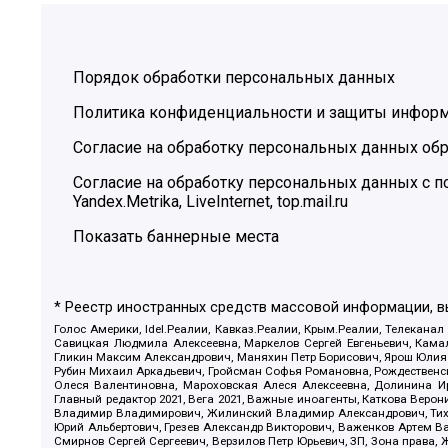
Порядок обработки персональных данных
Политика конфиденциальности и защиты инфор
Согласие на обработку персональных данных обр
Согласие на обработку персональных данных с
Yandex.Metrika, LiveInternet, top.mail.ru
Показать баннерные места
* Реестр иностранных средств массовой информации, 
Голос Америки, Idel.Реалии, Кавказ.Реалии, Крым.Реалии, Телеканал
Савицкая Людмила Алексеевна, Маркелов Сергей Евгеньевич, Камал
Гликин Максим Александрович, Маняхин Петр Борисович, Ярош Юлия П
Рубин Михаил Аркадьевич, Гройсман Софья Романовна, Рождественски
Олеся Валентиновна, Мароховская Алеся Алексеевна, Долинина И
Главный редактор 2021, Вега 2021, Важные иноагенты, Каткова Вер
Владимир Владимирович, Жилинский Владимир Александрович, Тихон
Юрий Альбертович, Грезев Александр Викторович, Важенков Артем В
Смирнов Сергей Сергеевич, Верзилов Петр Юрьевич, ЗП, Зона прав