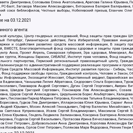
авета Дмитриевна, Соловьева Елена Анатольевна, Арапова Галина Юрьевна, П
иа, РС-Балт, Заговора Максим Александрович, Ветошкина Валерия Валерьевна
ский союз библиофилов, Честные выборы, Нобелевский призыв, Еланчик Олег
а
е на
03.12.2021
нного агента:
ой культуры, Центр гендерных исследований, Фонд защиты прав граждан Шта
 Петербург, Гуманитарное действие, Лига Избирателей, Правовая инициат
держки и содействия развитию средств массовой информации, В защиту п
ий, ВМЕСТЕ, Благотворительный фонд охраны здоровья и защиты прав граж
, центр Анна, Проект Апрель, Самарская губерния, Эра здоровья, Мемориал,
я группа, Женщины Евразии, СИБАЛЬТ, Институт прав человека, Фонд защиты 
льного партнерства, Пермский региональный правозащитный центр, Граждан
лининграде по административной поддержке реализации программ и проекто
 Прав Средств Массовой Информации, Институт развития прессы - Сибирь, Ча
, Фонд поддержки свободы прессы, Гражданский контроль, Человек и Закон, 
оды Информации, Экозащита!-Женсовет, Общественный вердикт, Евразийская а
 Вадимовна, Чанышева Лилия Айратовна, Сидорович Ольга Борисовна, Туровс
олаевич, Пивоваров Андрей Сергеевич, Дугин Сергей Георгиевич, Аверин В
вна, Шведов Григорий Сергеевич, Пономарев Лев Александрович, Созаев
евна, Щаров Сергей Алексадрович, Цирульников Борис Альбертович, Халидо
ович, Пислакова-Паркер Марина Петровна, Кочеткова Татьяна Владимировна, Ч
Борисовна, Гудков Лев Дмитриевич, Илларионова Юлия Юрьевна, Саранг Анна
Андрей Юрьевич, Мосин Алексей Геннадьевич, Гефтер Валентин Михайлович,
а Светлана Куприяновна, Исаев Сергей Владимирович, Максимов Сергей Вл
а Елена Юрьевна, Гендель Людмила Залмановна, Кокорина Екатерина Алексее
ровна, Подузов Сергей Васильевич, Протасова Ирина Вячеславовна, Литинск
ов Олег Петрович, Добровольская Анна Дмитриевна, Королева Александра Ев
яна Иосифовна, Орлов Олег Петрович, Полякова Мара Федоровна, Резник Генри