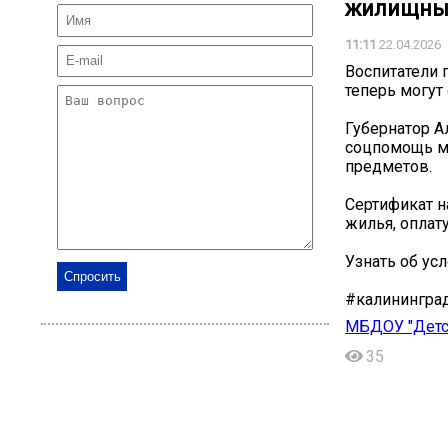
жилищный
11:11
22.04.2026
Воспитатели 
теперь могут
Губернатор А
соцпомощь м
предметов.
Сертификат н
жилья, оплат
Узнать об усл
#калинингра
МБДОУ "Детск
35