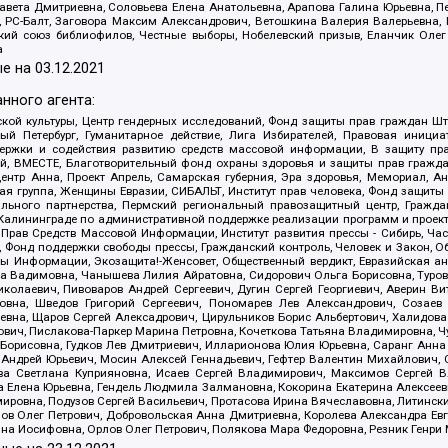
авета Дмитриевна, Соловьева Елена Анатольевна, Арапова Галина Юрьевна, П
иа, РС-Балт, Заговора Максим Александрович, Ветошкина Валерия Валерьевна
ский союз библиофилов, Честные выборы, Нобелевский призыв, Еланчик Олег
а
е на
03.12.2021
нного агента:
ой культуры, Центр гендерных исследований, Фонд защиты прав граждан Шта
 Петербург, Гуманитарное действие, Лига Избирателей, Правовая инициат
держки и содействия развитию средств массовой информации, В защиту п
ий, ВМЕСТЕ, Благотворительный фонд охраны здоровья и защиты прав граж
, центр Анна, Проект Апрель, Самарская губерния, Эра здоровья, Мемориал,
я группа, Женщины Евразии, СИБАЛЬТ, Институт прав человека, Фонд защиты 
льного партнерства, Пермский региональный правозащитный центр, Граждан
лининграде по административной поддержке реализации программ и проекто
 Прав Средств Массовой Информации, Институт развития прессы - Сибирь, Ча
, Фонд поддержки свободы прессы, Гражданский контроль, Человек и Закон, 
оды Информации, Экозащита!-Женсовет, Общественный вердикт, Евразийская а
 Вадимовна, Чанышева Лилия Айратовна, Сидорович Ольга Борисовна, Туровс
олаевич, Пивоваров Андрей Сергеевич, Дугин Сергей Георгиевич, Аверин В
вна, Шведов Григорий Сергеевич, Пономарев Лев Александрович, Созаев
евна, Щаров Сергей Алексадрович, Цирульников Борис Альбертович, Халидо
ович, Пислакова-Паркер Марина Петровна, Кочеткова Татьяна Владимировна, Ч
Борисовна, Гудков Лев Дмитриевич, Илларионова Юлия Юрьевна, Саранг Анна
Андрей Юрьевич, Мосин Алексей Геннадьевич, Гефтер Валентин Михайлович,
а Светлана Куприяновна, Исаев Сергей Владимирович, Максимов Сергей Вл
а Елена Юрьевна, Гендель Людмила Залмановна, Кокорина Екатерина Алексее
ровна, Подузов Сергей Васильевич, Протасова Ирина Вячеславовна, Литинск
ов Олег Петрович, Добровольская Анна Дмитриевна, Королева Александра Ев
яна Иосифовна, Орлов Олег Петрович, Полякова Мара Федоровна, Резник Генри