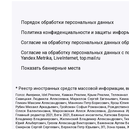
Порядок обработки персональных данных
Политика конфиденциальности и защиты инфор
Согласие на обработку персональных данных обр
Согласие на обработку персональных данных с
Yandex.Metrika, LiveInternet, top.mail.ru
Показать баннерные места
* Реестр иностранных средств массовой информации, 
Голос Америки, Idel.Реалии, Кавказ.Реалии, Крым.Реалии, Телеканал
Савицкая Людмила Алексеевна, Маркелов Сергей Евгеньевич, Камал
Гликин Максим Александрович, Маняхин Петр Борисович, Ярош Юлия П
Рубин Михаил Аркадьевич, Гройсман Софья Романовна, Рождественски
Олеся Валентиновна, Мароховская Алеся Алексеевна, Долинина И
Главный редактор 2021, Вега 2021, Важные иноагенты, Каткова Вер
Владимир Владимирович, Жилинский Владимир Александрович, Тихон
Юрий Альбертович, Грезев Александр Викторович, Важенков Артем В
Смирнов Сергей Сергеевич, Верзилов Петр Юрьевич, ЗП, Зона прав