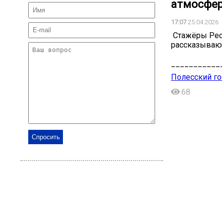
атмосфер
17:07
25.04.2026
️ Стажёры Ре
рассказывают
___________
Полесский го
68