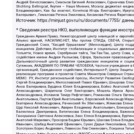
Андрей Вячеславович, Симонов Евгений Алексеевич, Сурначева Елиз
Stichting Bellingcat, Якутия – Наше Мнение, Москоу диджитал мед
Владимирович, Как бы инагент, Кочетков Игорь Викторович, Иркут
Валерьевич , Гималова Регина Эмилевна, Хисамова Регина Фаритовн
Источник:
https://minjust.gov.ru/ru/documents/7755/
данны
* Сведения реестра НКО, выполняющих функции иностра
Гражданин.Армия.Право, Нижегородский центр немецкой и европейск
Альянс врачей, НАСИЛИЮ.НЕТ, Мы против СПИДа, СВЕЧА, Открытый
Гражданский Союз, "Хасдей Ерушалаим" (Милосердие), Центр под
инициатив Действие, Институт глобализации и социальных движен
Тольятти, Новое время, Серебряная тайга, Так-Так-Так, центр Сова
содействия имени Андрея Рылькова, Сфера, Уральская правозащитна
Дальневосточный центр развития гражданских инициатив и социа
Сутяжник, АКАДЕМИЯ ПО ПРАВАМ ЧЕЛОВЕКА, Частное учреждение в Ка
организаций, Гражданское содействие, Интернешнл-Р, Центр Защиты
реализации программ и проектов Совета Министров Северных Стран
МЕМО. РУ, Институт региональной прессы, Институт Развития Своб
Сергей Владимирович, Милославский Павел Юрьевич, Шнырова Ольга
Анна Валерьевна, Бурдина Юлия Владимировна, Бойко Анатолий Ник
Александрович, Шарипков Олег Викторович, Мошель Ирина Ароно
Александровна, Исламов Тимур Рифгатович, Романова Ольга Евгень
Анатольевна, Паутов Юрий Анатольевич, Верховский Александр Марк
Екатерина Александровна, Рачинский Ян Збигневич, Жемкова Елена 
Щур Николай Алексеевич, Аверин Владимир Анатольевич, Блинушов 
Валентина Дмитриевна, Вититинова Елена Владимировна, Баженов
Ганнушкина Светлана Алексеевна, Закс Елена Владимировна, Буртин
Анатолий Мариевич, Прохоров Вадим Юрьевич, Шахова Елена Владими
Иванович, Шабад Анатолий Ефимович, Сухих Дарья Николаевна, Орл
Золотухин Борис Андреевич, Левинсон Лев Семенович, Локшина Тать