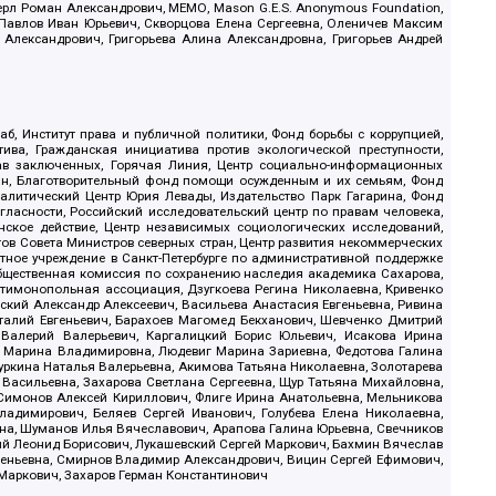
ерл Роман Александрович, МЕМО, Mason G.E.S. Anonymous Foundation,
, Павлов Иван Юрьевич, Скворцова Елена Сергеевна, Оленичев Максим
 Александрович, Григорьева Алина Александровна, Григорьев Андрей
б, Институт права и публичной политики, Фонд борьбы с коррупцией,
ива, Гражданская инициатива против экологической преступности,
рав заключенных, Горячая Линия, Центр социально-информационных
дан, Благотворительный фонд помощи осужденным и их семьям, Фонд
 Аналитический Центр Юрия Левады, Издательство Парк Гагарина, Фонд
гласности, Российский исследовательский центр по правам человека,
ское действие, Центр независимых социологических исследований,
в Совета Министров северных стран, Центр развития некоммерческих
стное учреждение в Санкт-Петербурге по административной поддержке
Общественная комиссия по сохранению наследия академика Сахарова,
нтимонопольная ассоциация, Дзугкоева Регина Николаевна, Кривенко
кий Александр Алексеевич, Васильева Анастасия Евгеньевна, Ривина
италий Евгеньевич, Барахоев Магомед Бекханович, Шевченко Дмитрий
 Валерий Валерьевич, Каргалицкий Борис Юльевич, Исакова Ирина
ва Марина Владимировна, Людевиг Марина Зариевна, Федотова Галина
уркина Наталья Валерьевна, Акимова Татьяна Николаевна, Золотарева
 Васильевна, Захарова Светлана Сергеевна, Щур Татьяна Михайловна,
 Симонов Алексей Кириллович, Флиге Ирина Анатольевна, Мельникова
адимирович, Беляев Сергей Иванович, Голубева Елена Николаевна,
вна, Шуманов Илья Вячеславович, Арапова Галина Юрьевна, Свечников
ий Леонид Борисович, Лукашевский Сергей Маркович, Бахмин Вячеслав
геньевна, Смирнов Владимир Александрович, Вицин Сергей Ефимович,
 Маркович, Захаров Герман Константинович