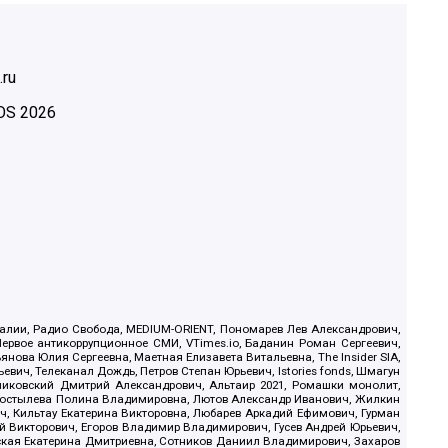
.ru
OS
2026
.Реалии, Радио Свобода, MEDIUM-ORIENT, Пономарев Лев Александрович,
ервое антикоррупционное СМИ, VTimes.io, Баданин Роман Сергеевич,
ова Юлия Сергеевна, Маетная Елизавета Витальевна, The Insider SIA,
ич, Телеканал Дождь, Петров Степан Юрьевич, Istories fonds, Шмагун
иковский Дмитрий Александрович, Альтаир 2021, Ромашки монолит,
, Костылева Полина Владимировна, Лютов Александр Иванович, Жилкин
, Кильтау Екатерина Викторовна, Любарев Аркадий Ефимович, Гурман
й Викторович, Егоров Владимир Владимирович, Гусев Андрей Юрьевич,
ская Екатерина Дмитриевна, Сотников Даниил Владимирович, Захаров