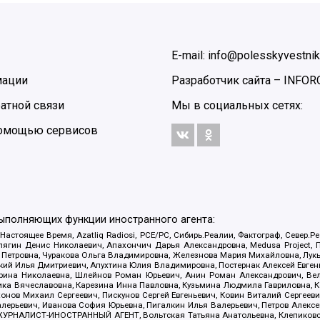
E-mail: info@polesskyvestnik
мации
Разработчик сайта –
INFOR
атной связи
Мы в социальных сетях:
 помощью сервисов
выполняющих функции иностранного агента:
 Настоящее Время, Azatliq Radiosi, PCE/PC, Сибирь.Реалии, Фактограф, Север
ягин Денис Николаевич, Апахончич Дарья Александровна, Medusa Project, П
етровна, Чуракова Ольга Владимировна, Железнова Мария Михайловна, Лукьян
й Илья Дмитриевич, Апухтина Юлия Владимировна, Постернак Алексей Евгеньев
рина Николаевна, Шлейнов Роман Юрьевич, Анин Роман Александрович, Вел
оника Вячеславовна, Карезина Инна Павловна, Кузьмина Людмила Гавриловна
ов Михаил Сергеевич, Пискунов Сергей Евгеньевич, Ковин Виталий Сергеевич
алерьевич, Иванова София Юрьевна, Пигалкин Илья Валерьевич, Петров Алексе
а, ЖУРНАЛИСТ-ИНОСТРАННЫЙ АГЕНТ, Вольтская Татьяна Анатольевна, Клепиков