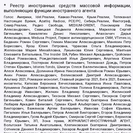
* Реестр иностранных средств массовой информации,
выполняющих функции иностранного агента:
Голос Америки, Idel.Реалии, Кавказ.Реалии, Крым.Реалии, Телеканал
Настоящее Время, Azatliq Radiosi, PCE/PC, Сибирь.Реалии, Фактограф,
Север.Реалии, Радио Свобода, MEDIUM-ORIENT, Пономарев Лев
Александрович, Савицкая Людмила Алексеевна, Маркелов Сергей
Евгеньевич, Камалягин Денис Николаевич, Апахончич Дарья
Александровна, Medusa Project, Первое антикоррупционное СМИ, VTimes.io,
Баданин Роман Сергеевич, Гликин Максим Александрович, Маняхин Петр
Борисович, Ярош Юлия Петровна, Чуракова Ольга Владимировна,
Железнова Мария Михайловна, Лукьянова Юлия Сергеевна, Маетная
Елизавета Витальевна, The Insider SIA, Рубин Михаил Аркадьевич, Гройсман
Софья Романовна, Рождественский Илья Дмитриевич, Апухтина Юлия
Владимировна, Постернак Алексей Евгеньевич, Телеканал Дождь, Петров
Степан Юрьевич, Istories fonds, Шмагун Олеся Валентиновна, Мароховская
Алеся Алексеевна, Долинина Ирина Николаевна, Шлейнов Роман Юрьевич,
Анин Роман Александрович, Великовский Дмитрий Александрович,
Альтаир 2021, Ромашки монолит, Главный редактор 2021, Вега 2021, Важные
иноагенты, Каткова Вероника Вячеславовна, Карезина Инна Павловна,
Кузьмина Людмила Гавриловна, Костылева Полина Владимировна, Лютов
Александр Иванович, Жилкин Владимир Владимирович, Жилинский
Владимир Александрович, Тихонов Михаил Сергеевич, Пискунов Сергей
Евгеньевич, Ковин Виталий Сергеевич, Кильтау Екатерина Викторовна,
Любарев Аркадий Ефимович, Гурман Юрий Альбертович, Грезев Александр
Викторович, Важенков Артем Валерьевич, Иванова София Юрьевна,
Пигалкин Илья Валерьевич, Петров Алексей Викторович, Егоров Владимир
Владимирович, Гусев Андрей Юрьевич, Смирнов Сергей Сергеевич, Верзилов
Петр Юрьевич, ЗП, Зона права, ЖУРНАЛИСТ-ИНОСТРАННЫЙ АГЕНТ,
Вольтская Татьяна Анатольевна, Клепиковская Екатерина Дмитриевна,
Сотников Даниил Владимирович, Захаров Андрей Вячеславович, Симонов