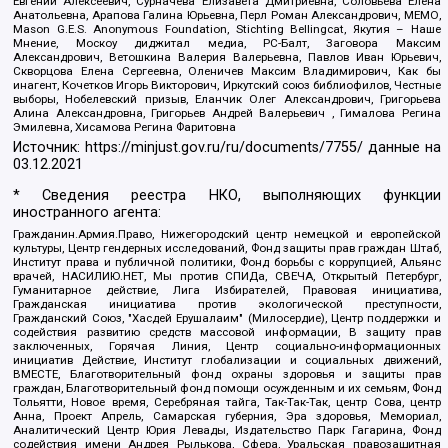
Евгений Алексеевич, Сурначева Елизавета Дмитриевна, Соловьева Елена
Анатольевна, Арапова Галина Юрьевна, Перл Роман Александрович, МЕМО,
Mason G.E.S. Anonymous Foundation, Stichting Bellingcat, Якутия – Наше
Мнение, Москоу диджитал медиа, РС-Балт, Заговора Максим
Александрович, Ветошкина Валерия Валерьевна, Павлов Иван Юрьевич,
Скворцова Елена Сергеевна, Оленичев Максим Владимирович, Как бы
инагент, Кочетков Игорь Викторович, Иркутский союз библиофилов, Честные
выборы, Нобелевский призыв, Еланчик Олег Александрович, Григорьева
Алина Александровна, Григорьев Андрей Валерьевич , Гималова Регина
Эмилевна, Хисамова Регина Фаритовна
Источник:
https://minjust.gov.ru/ru/documents/7755/
данные на
03.12.2021
* Сведения реестра НКО, выполняющих функции
иностранного агента:
Гражданин.Армия.Право, Нижегородский центр немецкой и европейской
культуры, Центр гендерных исследований, Фонд защиты прав граждан Штаб,
Институт права и публичной политики, Фонд борьбы с коррупцией, Альянс
врачей, НАСИЛИЮ.НЕТ, Мы против СПИДа, СВЕЧА, Открытый Петербург,
Гуманитарное действие, Лига Избирателей, Правовая инициатива,
Гражданская инициатива против экологической преступности,
Гражданский Союз, "Хасдей Ерушалаим" (Милосердие), Центр поддержки и
содействия развитию средств массовой информации, В защиту прав
заключенных, Горячая Линия, Центр социально-информационных
инициатив Действие, Институт глобализации и социальных движений,
ВМЕСТЕ, Благотворительный фонд охраны здоровья и защиты прав
граждан, Благотворительный фонд помощи осужденным и их семьям, Фонд
Тольятти, Новое время, Серебряная тайга, Так-Так-Так, центр Сова, центр
Анна, Проект Апрель, Самарская губерния, Эра здоровья, Мемориал,
Аналитический Центр Юрия Левады, Издательство Парк Гагарина, Фонд
содействия имени Андрея Рылькова, Сфера, Уральская правозащитная