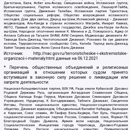
Дагестана, База, Асбат аль-Ансар, Священная война, Исламская группа,
Братья-мусульмане, Партия исламского освобождения, Лашкар-И-Тайба,
Исламская группа, Движение Талибан, Исламская партия Туркестана,
Общество социальных реформ, Общество возрождения исламского
наследия, Дом двух святых, Джунд аш-Шам, Исламский джихад – Джамаат
моджахедов, Аль-Каида в странах исламского Магриба, Имарат Кавказ,
АБТО, Правый сектор, Исламское государство, Джабха аль-Нусра ли-Ахль
аш-Шам, Народное ополчение имени К. Минина и Д. Пожарского, Аджр от
Аллаха Субхану уа Тагьаля SHAM, АУМ Синрике, Муджахеды джамаата Ат-
Тавхида Валь-Джихад, Чистопольский Джамаат, Рохнамо ба суи давлати
исломи, Террористическое сообщество Сеть, Катиба Таухид валь-Джихад,
Хайят Тахрир аш-Шам, Ахлю Сунна Валь Джамаа
Источник:
http://nac.gov.ru/terroristicheskie-i-ekstremistskie-
organizacii-i-materialy.html
данные на
06.12.2021
* Перечень общественных объединений и религиозных
организаций в отношении которых судом принято
вступившее в законную силу решение о ликвидации или
запрете деятельности:
Национал-большевистская партия, ВЕК РА, Рада земли Кубанской Духовно
Родовой Державы Русь, организация Асгардская Славянская Община,
Община Капища Веды Перуна, Мужская Духовная Семинария Духовное
Учреждение, Нурджулар, К Богодержавию, Таблиги Джамаат, Свидетели
Иеговы, Русское национальное единство, Национал-социалистическое
общество, Джамаат мувахидов, Объединенный Вилайат Кабарды, Балкарии
и Карачая, Союз славян, Ат-Такфир Валь-Хиджра, Пит Буль, Национал-
социалистическая рабочая партия России, Славянский союз, Формат-18,
Благородный Орден Дьявола, Армия воли народа, Национальная
Социалистическая Инициатива города Череповца, Духовно-Родовая
Держава Русь, Русское национальное единство, Древнерусской