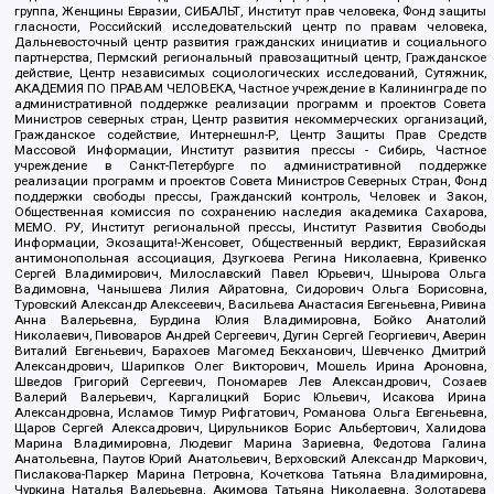
группа, Женщины Евразии, СИБАЛЬТ, Институт прав человека, Фонд защиты
гласности, Российский исследовательский центр по правам человека,
Дальневосточный центр развития гражданских инициатив и социального
партнерства, Пермский региональный правозащитный центр, Гражданское
действие, Центр независимых социологических исследований, Сутяжник,
АКАДЕМИЯ ПО ПРАВАМ ЧЕЛОВЕКА, Частное учреждение в Калининграде по
административной поддержке реализации программ и проектов Совета
Министров северных стран, Центр развития некоммерческих организаций,
Гражданское содействие, Интернешнл-Р, Центр Защиты Прав Средств
Массовой Информации, Институт развития прессы - Сибирь, Частное
учреждение в Санкт-Петербурге по административной поддержке
реализации программ и проектов Совета Министров Северных Стран, Фонд
поддержки свободы прессы, Гражданский контроль, Человек и Закон,
Общественная комиссия по сохранению наследия академика Сахарова,
МЕМО. РУ, Институт региональной прессы, Институт Развития Свободы
Информации, Экозащита!-Женсовет, Общественный вердикт, Евразийская
антимонопольная ассоциация, Дзугкоева Регина Николаевна, Кривенко
Сергей Владимирович, Милославский Павел Юрьевич, Шнырова Ольга
Вадимовна, Чанышева Лилия Айратовна, Сидорович Ольга Борисовна,
Туровский Александр Алексеевич, Васильева Анастасия Евгеньевна, Ривина
Анна Валерьевна, Бурдина Юлия Владимировна, Бойко Анатолий
Николаевич, Пивоваров Андрей Сергеевич, Дугин Сергей Георгиевич, Аверин
Виталий Евгеньевич, Барахоев Магомед Бекханович, Шевченко Дмитрий
Александрович, Шарипков Олег Викторович, Мошель Ирина Ароновна,
Шведов Григорий Сергеевич, Пономарев Лев Александрович, Созаев
Валерий Валерьевич, Каргалицкий Борис Юльевич, Исакова Ирина
Александровна, Исламов Тимур Рифгатович, Романова Ольга Евгеньевна,
Щаров Сергей Алексадрович, Цирульников Борис Альбертович, Халидова
Марина Владимировна, Людевиг Марина Зариевна, Федотова Галина
Анатольевна, Паутов Юрий Анатольевич, Верховский Александр Маркович,
Пислакова-Паркер Марина Петровна, Кочеткова Татьяна Владимировна,
Чуркина Наталья Валерьевна, Акимова Татьяна Николаевна, Золотарева