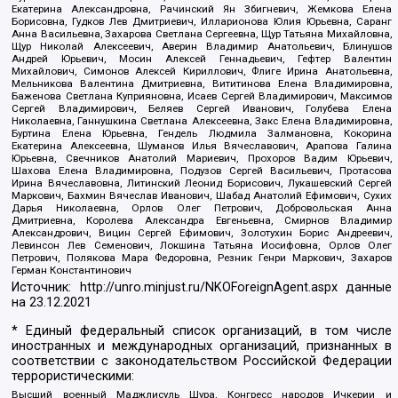
Екатерина Александровна, Рачинский Ян Збигневич, Жемкова Елена
Борисовна, Гудков Лев Дмитриевич, Илларионова Юлия Юрьевна, Саранг
Анна Васильевна, Захарова Светлана Сергеевна, Щур Татьяна Михайловна,
Щур Николай Алексеевич, Аверин Владимир Анатольевич, Блинушов
Андрей Юрьевич, Мосин Алексей Геннадьевич, Гефтер Валентин
Михайлович, Симонов Алексей Кириллович, Флиге Ирина Анатольевна,
Мельникова Валентина Дмитриевна, Вититинова Елена Владимировна,
Баженова Светлана Куприяновна, Исаев Сергей Владимирович, Максимов
Сергей Владимирович, Беляев Сергей Иванович, Голубева Елена
Николаевна, Ганнушкина Светлана Алексеевна, Закс Елена Владимировна,
Буртина Елена Юрьевна, Гендель Людмила Залмановна, Кокорина
Екатерина Алексеевна, Шуманов Илья Вячеславович, Арапова Галина
Юрьевна, Свечников Анатолий Мариевич, Прохоров Вадим Юрьевич,
Шахова Елена Владимировна, Подузов Сергей Васильевич, Протасова
Ирина Вячеславовна, Литинский Леонид Борисович, Лукашевский Сергей
Маркович, Бахмин Вячеслав Иванович, Шабад Анатолий Ефимович, Сухих
Дарья Николаевна, Орлов Олег Петрович, Добровольская Анна
Дмитриевна, Королева Александра Евгеньевна, Смирнов Владимир
Александрович, Вицин Сергей Ефимович, Золотухин Борис Андреевич,
Левинсон Лев Семенович, Локшина Татьяна Иосифовна, Орлов Олег
Петрович, Полякова Мара Федоровна, Резник Генри Маркович, Захаров
Герман Константинович
Источник:
http://unro.minjust.ru/NKOForeignAgent.aspx
данные
на
23.12.2021
* Единый федеральный список организаций, в том числе
иностранных и международных организаций, признанных в
соответствии с законодательством Российской Федерации
террористическими:
Высший военный Маджлисуль Шура, Конгресс народов Ичкерии и