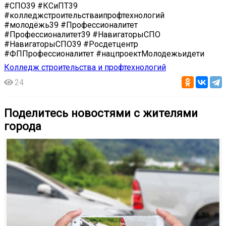
#СПО39 #КСиПТ39
#колледжстроительстваипрофтехнологий
#молодёжь39 #Профессионалитет
#Профессионалитет39 #НавигаторыСПО
#НавигаторыСПО39 #Росдетцентр
#ФППрофессионалитет #нацпроектМолодежьидети
Колледж строительства и профтехнологий
24
Поделитесь новостями с жителями
города