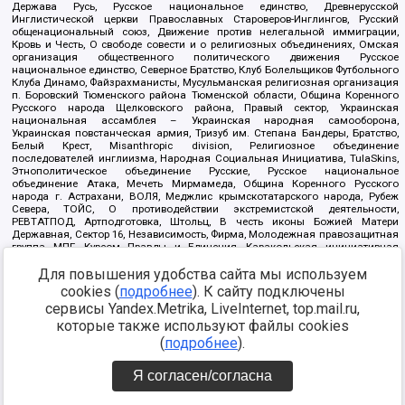
Держава Русь, Русское национальное единство, Древнерусской
Инглистической церкви Православных Староверов-Инглингов, Русский
общенациональный союз, Движение против нелегальной иммиграции,
Кровь и Честь, О свободе совести и о религиозных объединениях, Омская
организация общественного политического движения Русское
национальное единство, Северное Братство, Клуб Болельщиков Футбольного
Клуба Динамо, Файзрахманисты, Мусульманская религиозная организация
п. Боровский Тюменского района Тюменской области, Община Коренного
Русского народа Щелковского района, Правый сектор, Украинская
национальная ассамблея – Украинская народная самооборона,
Украинская повстанческая армия, Тризуб им. Степана Бандеры, Братство,
Белый Крест, Misanthropic division, Религиозное объединение
последователей инглиизма, Народная Социальная Инициатива, TulaSkins,
Этнополитическое объединение Русские, Русское национальное
объединение Атака, Мечеть Мирмамеда, Община Коренного Русского
народа г. Астрахани, ВОЛЯ, Меджлис крымскотатарского народа, Рубеж
Севера, ТОЙС, О противодействии экстремистской деятельности,
РЕВТАТПОД, Артподготовка, Штольц, В честь иконы Божией Матери
Державная, Сектор 16, Независимость, Фирма, Молодежная правозащитная
группа МПГ, Курсом Правды и Единения, Каракольская инициативная
группа, Автоград Крю, Союз Славянских Сил Руси, Алля-Аят,
Благотворительный пансионат Ак Умут, Русская республика Русь,
Для повышения удобства сайта мы используем
Арестантское уголовное единство, Башкорт, Нация и свобода, W.H.С., Фалунь
cookies (
подробнее
). К сайту подключены
Дафа, Иртыш Ultras, Русский Патриотический клуб-Новокузнецк/РПК,
сервисы Yandex.Metrika, LiveInternet, top.mail.ru,
Сибирский державный союз, Фонд борьбы с коррупцией, Фонд защиты прав
граждан, Штабы Навального, Совет граждан СССР Прикубанского округа г.
которые также используют файлы cookies
Краснодара
(
подробнее
).
Источник:
https://minjust.gov.ru/ru/documents/7822/
данные на
08.12.2021
Я согласен/согласна