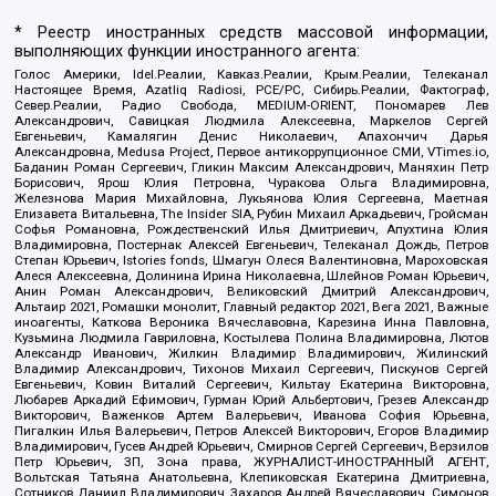
* Реестр иностранных средств массовой информации,
выполняющих функции иностранного агента:
Голос Америки, Idel.Реалии, Кавказ.Реалии, Крым.Реалии, Телеканал
Настоящее Время, Azatliq Radiosi, PCE/PC, Сибирь.Реалии, Фактограф,
Север.Реалии, Радио Свобода, MEDIUM-ORIENT, Пономарев Лев
Александрович, Савицкая Людмила Алексеевна, Маркелов Сергей
Евгеньевич, Камалягин Денис Николаевич, Апахончич Дарья
Александровна, Medusa Project, Первое антикоррупционное СМИ, VTimes.io,
Баданин Роман Сергеевич, Гликин Максим Александрович, Маняхин Петр
Борисович, Ярош Юлия Петровна, Чуракова Ольга Владимировна,
Железнова Мария Михайловна, Лукьянова Юлия Сергеевна, Маетная
Елизавета Витальевна, The Insider SIA, Рубин Михаил Аркадьевич, Гройсман
Софья Романовна, Рождественский Илья Дмитриевич, Апухтина Юлия
Владимировна, Постернак Алексей Евгеньевич, Телеканал Дождь, Петров
Степан Юрьевич, Istories fonds, Шмагун Олеся Валентиновна, Мароховская
Алеся Алексеевна, Долинина Ирина Николаевна, Шлейнов Роман Юрьевич,
Анин Роман Александрович, Великовский Дмитрий Александрович,
Альтаир 2021, Ромашки монолит, Главный редактор 2021, Вега 2021, Важные
иноагенты, Каткова Вероника Вячеславовна, Карезина Инна Павловна,
Кузьмина Людмила Гавриловна, Костылева Полина Владимировна, Лютов
Александр Иванович, Жилкин Владимир Владимирович, Жилинский
Владимир Александрович, Тихонов Михаил Сергеевич, Пискунов Сергей
Евгеньевич, Ковин Виталий Сергеевич, Кильтау Екатерина Викторовна,
Любарев Аркадий Ефимович, Гурман Юрий Альбертович, Грезев Александр
Викторович, Важенков Артем Валерьевич, Иванова София Юрьевна,
Пигалкин Илья Валерьевич, Петров Алексей Викторович, Егоров Владимир
Владимирович, Гусев Андрей Юрьевич, Смирнов Сергей Сергеевич, Верзилов
Петр Юрьевич, ЗП, Зона права, ЖУРНАЛИСТ-ИНОСТРАННЫЙ АГЕНТ,
Вольтская Татьяна Анатольевна, Клепиковская Екатерина Дмитриевна,
Сотников Даниил Владимирович, Захаров Андрей Вячеславович, Симонов