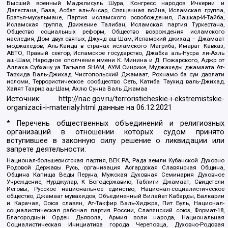
Высший военный Маджлисуль Шура, Конгресс народов Ичкерии и
Дагестана, База, Асбат аль-Ансар, Священная война, Исламская группа,
Братья-мусульмане, Партия исламского освобождения, Лашкар-И-Тайба,
Исламская группа, Движение Талибан, Исламская партия Туркестана,
Общество социальных реформ, Общество возрождения исламского
наследия, Дом двух святых, Джунд аш-Шам, Исламский джихад – Джамаат
моджахедов, Аль-Каида в странах исламского Магриба, Имарат Кавказ,
АБТО, Правый сектор, Исламское государство, Джабха аль-Нусра ли-Ахль
аш-Шам, Народное ополчение имени К. Минина и Д. Пожарского, Аджр от
Аллаха Субхану уа Тагьаля SHAM, АУМ Синрике, Муджахеды джамаата Ат-
Тавхида Валь-Джихад, Чистопольский Джамаат, Рохнамо ба суи давлати
исломи, Террористическое сообщество Сеть, Катиба Таухид валь-Джихад,
Хайят Тахрир аш-Шам, Ахлю Сунна Валь Джамаа
Источник:
http://nac.gov.ru/terroristicheskie-i-ekstremistskie-
organizacii-i-materialy.html
данные на
06.12.2021
* Перечень общественных объединений и религиозных
организаций в отношении которых судом принято
вступившее в законную силу решение о ликвидации или
запрете деятельности:
Национал-большевистская партия, ВЕК РА, Рада земли Кубанской Духовно
Родовой Державы Русь, организация Асгардская Славянская Община,
Община Капища Веды Перуна, Мужская Духовная Семинария Духовное
Учреждение, Нурджулар, К Богодержавию, Таблиги Джамаат, Свидетели
Иеговы, Русское национальное единство, Национал-социалистическое
общество, Джамаат мувахидов, Объединенный Вилайат Кабарды, Балкарии
и Карачая, Союз славян, Ат-Такфир Валь-Хиджра, Пит Буль, Национал-
социалистическая рабочая партия России, Славянский союз, Формат-18,
Благородный Орден Дьявола, Армия воли народа, Национальная
Социалистическая Инициатива города Череповца, Духовно-Родовая