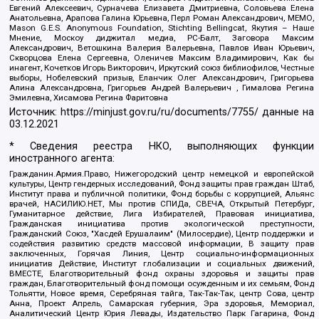
Евгений Алексеевич, Сурначева Елизавета Дмитриевна, Соловьева Елена
Анатольевна, Арапова Галина Юрьевна, Перл Роман Александрович, МЕМО,
Mason G.E.S. Anonymous Foundation, Stichting Bellingcat, Якутия – Наше
Мнение, Москоу диджитал медиа, РС-Балт, Заговора Максим
Александрович, Ветошкина Валерия Валерьевна, Павлов Иван Юрьевич,
Скворцова Елена Сергеевна, Оленичев Максим Владимирович, Как бы
инагент, Кочетков Игорь Викторович, Иркутский союз библиофилов, Честные
выборы, Нобелевский призыв, Еланчик Олег Александрович, Григорьева
Алина Александровна, Григорьев Андрей Валерьевич , Гималова Регина
Эмилевна, Хисамова Регина Фаритовна
Источник:
https://minjust.gov.ru/ru/documents/7755/
данные на
03.12.2021
* Сведения реестра НКО, выполняющих функции
иностранного агента:
Гражданин.Армия.Право, Нижегородский центр немецкой и европейской
культуры, Центр гендерных исследований, Фонд защиты прав граждан Штаб,
Институт права и публичной политики, Фонд борьбы с коррупцией, Альянс
врачей, НАСИЛИЮ.НЕТ, Мы против СПИДа, СВЕЧА, Открытый Петербург,
Гуманитарное действие, Лига Избирателей, Правовая инициатива,
Гражданская инициатива против экологической преступности,
Гражданский Союз, "Хасдей Ерушалаим" (Милосердие), Центр поддержки и
содействия развитию средств массовой информации, В защиту прав
заключенных, Горячая Линия, Центр социально-информационных
инициатив Действие, Институт глобализации и социальных движений,
ВМЕСТЕ, Благотворительный фонд охраны здоровья и защиты прав
граждан, Благотворительный фонд помощи осужденным и их семьям, Фонд
Тольятти, Новое время, Серебряная тайга, Так-Так-Так, центр Сова, центр
Анна, Проект Апрель, Самарская губерния, Эра здоровья, Мемориал,
Аналитический Центр Юрия Левады, Издательство Парк Гагарина, Фонд