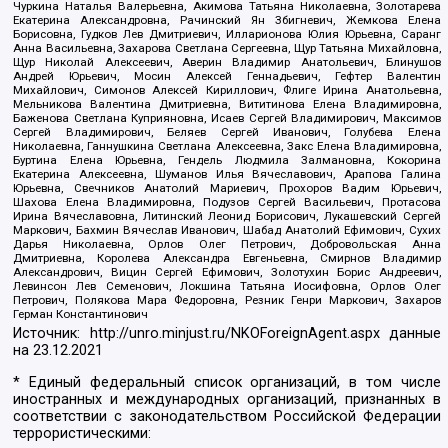
Чуркина Наталья Валерьевна, Акимова Татьяна Николаевна, Золотарева
Екатерина Александровна, Рачинский Ян Збигневич, Жемкова Елена
Борисовна, Гудков Лев Дмитриевич, Илларионова Юлия Юрьевна, Саранг
Анна Васильевна, Захарова Светлана Сергеевна, Щур Татьяна Михайловна,
Щур Николай Алексеевич, Аверин Владимир Анатольевич, Блинушов
Андрей Юрьевич, Мосин Алексей Геннадьевич, Гефтер Валентин
Михайлович, Симонов Алексей Кириллович, Флиге Ирина Анатольевна,
Мельникова Валентина Дмитриевна, Вититинова Елена Владимировна,
Баженова Светлана Куприяновна, Исаев Сергей Владимирович, Максимов
Сергей Владимирович, Беляев Сергей Иванович, Голубева Елена
Николаевна, Ганнушкина Светлана Алексеевна, Закс Елена Владимировна,
Буртина Елена Юрьевна, Гендель Людмила Залмановна, Кокорина
Екатерина Алексеевна, Шуманов Илья Вячеславович, Арапова Галина
Юрьевна, Свечников Анатолий Мариевич, Прохоров Вадим Юрьевич,
Шахова Елена Владимировна, Подузов Сергей Васильевич, Протасова
Ирина Вячеславовна, Литинский Леонид Борисович, Лукашевский Сергей
Маркович, Бахмин Вячеслав Иванович, Шабад Анатолий Ефимович, Сухих
Дарья Николаевна, Орлов Олег Петрович, Добровольская Анна
Дмитриевна, Королева Александра Евгеньевна, Смирнов Владимир
Александрович, Вицин Сергей Ефимович, Золотухин Борис Андреевич,
Левинсон Лев Семенович, Локшина Татьяна Иосифовна, Орлов Олег
Петрович, Полякова Мара Федоровна, Резник Генри Маркович, Захаров
Герман Константинович
Источник:
http://unro.minjust.ru/NKOForeignAgent.aspx
данные
на
23.12.2021
* Единый федеральный список организаций, в том числе
иностранных и международных организаций, признанных в
соответствии с законодательством Российской Федерации
террористическими: