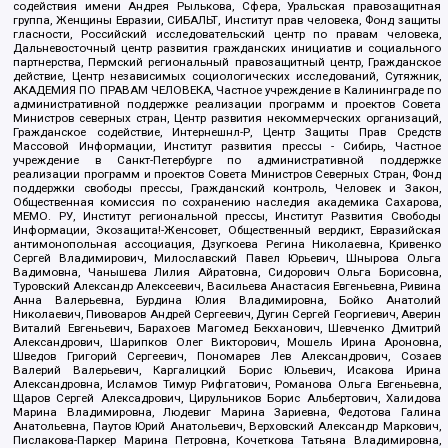
содействия имени Андрея Рылькова, Сфера, Уральская правозащитная
группа, Женщины Евразии, СИБАЛЬТ, Институт прав человека, Фонд защиты
гласности, Российский исследовательский центр по правам человека,
Дальневосточный центр развития гражданских инициатив и социального
партнерства, Пермский региональный правозащитный центр, Гражданское
действие, Центр независимых социологических исследований, Сутяжник,
АКАДЕМИЯ ПО ПРАВАМ ЧЕЛОВЕКА, Частное учреждение в Калининграде по
административной поддержке реализации программ и проектов Совета
Министров северных стран, Центр развития некоммерческих организаций,
Гражданское содействие, Интернешнл-Р, Центр Защиты Прав Средств
Массовой Информации, Институт развития прессы - Сибирь, Частное
учреждение в Санкт-Петербурге по административной поддержке
реализации программ и проектов Совета Министров Северных Стран, Фонд
поддержки свободы прессы, Гражданский контроль, Человек и Закон,
Общественная комиссия по сохранению наследия академика Сахарова,
МЕМО. РУ, Институт региональной прессы, Институт Развития Свободы
Информации, Экозащита!-Женсовет, Общественный вердикт, Евразийская
антимонопольная ассоциация, Дзугкоева Регина Николаевна, Кривенко
Сергей Владимирович, Милославский Павел Юрьевич, Шнырова Ольга
Вадимовна, Чанышева Лилия Айратовна, Сидорович Ольга Борисовна,
Туровский Александр Алексеевич, Васильева Анастасия Евгеньевна, Ривина
Анна Валерьевна, Бурдина Юлия Владимировна, Бойко Анатолий
Николаевич, Пивоваров Андрей Сергеевич, Дугин Сергей Георгиевич, Аверин
Виталий Евгеньевич, Барахоев Магомед Бекханович, Шевченко Дмитрий
Александрович, Шарипков Олег Викторович, Мошель Ирина Ароновна,
Шведов Григорий Сергеевич, Пономарев Лев Александрович, Созаев
Валерий Валерьевич, Каргалицкий Борис Юльевич, Исакова Ирина
Александровна, Исламов Тимур Рифгатович, Романова Ольга Евгеньевна,
Щаров Сергей Алексадрович, Цирульников Борис Альбертович, Халидова
Марина Владимировна, Людевиг Марина Зариевна, Федотова Галина
Анатольевна, Паутов Юрий Анатольевич, Верховский Александр Маркович,
Пислакова-Паркер Марина Петровна, Кочеткова Татьяна Владимировна,