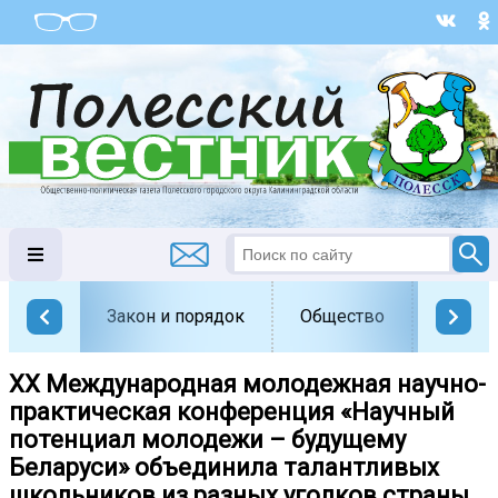
Закон и порядок
Общество
Офици
XХ Международная молодежная научно-
практическая конференция «Научный
потенциал молодежи – будущему
Беларуси» объединила талантливых
школьников из разных уголков страны