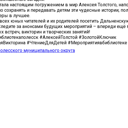
стала настоящим погружением в мир Алексея Толстого, нап
но сохранять и передавать детям эти чудесные истории, по
еры в лучшее.
сех юных читателей и их родителей посетить Дальненск
Следите за анонсами будущих мероприятий – впереди ещё
х встреч, викторин и творческих занятий!
иблиотекаполесск #АлексейТолстой #ЗолотойКлючик
аяВикторина #ЧтениеДляДетей #Мероприятиявбиблиотеке
олесского муниципального округа