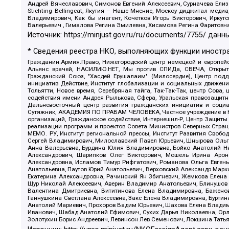
Андрей Вячеславович, Симонов Евгений Алексеевич, Сурначева Елиз
Stichting Bellingcat, Якутия – Наше Мнение, Москоу диджитал мед
Владимирович, Как бы инагент, Кочетков Игорь Викторович, Иркут
Валерьевич , Гималова Регина Эмилевна, Хисамова Регина Фаритовн
Источник:
https://minjust.gov.ru/ru/documents/7755/
данны
* Сведения реестра НКО, выполняющих функции иностра
Гражданин.Армия.Право, Нижегородский центр немецкой и европейск
Альянс врачей, НАСИЛИЮ.НЕТ, Мы против СПИДа, СВЕЧА, Открытый
Гражданский Союз, "Хасдей Ерушалаим" (Милосердие), Центр под
инициатив Действие, Институт глобализации и социальных движен
Тольятти, Новое время, Серебряная тайга, Так-Так-Так, центр Сова
содействия имени Андрея Рылькова, Сфера, Уральская правозащитна
Дальневосточный центр развития гражданских инициатив и социа
Сутяжник, АКАДЕМИЯ ПО ПРАВАМ ЧЕЛОВЕКА, Частное учреждение в Ка
организаций, Гражданское содействие, Интернешнл-Р, Центр Защиты
реализации программ и проектов Совета Министров Северных Стран
МЕМО. РУ, Институт региональной прессы, Институт Развития Своб
Сергей Владимирович, Милославский Павел Юрьевич, Шнырова Ольга
Анна Валерьевна, Бурдина Юлия Владимировна, Бойко Анатолий Ник
Александрович, Шарипков Олег Викторович, Мошель Ирина Ароно
Александровна, Исламов Тимур Рифгатович, Романова Ольга Евгень
Анатольевна, Паутов Юрий Анатольевич, Верховский Александр Марк
Екатерина Александровна, Рачинский Ян Збигневич, Жемкова Елена 
Щур Николай Алексеевич, Аверин Владимир Анатольевич, Блинушов 
Валентина Дмитриевна, Вититинова Елена Владимировна, Баженов
Ганнушкина Светлана Алексеевна, Закс Елена Владимировна, Буртин
Анатолий Мариевич, Прохоров Вадим Юрьевич, Шахова Елена Владими
Иванович, Шабад Анатолий Ефимович, Сухих Дарья Николаевна, Орл
Золотухин Борис Андреевич, Левинсон Лев Семенович, Локшина Тать