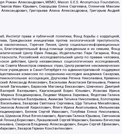
ерл Роман Александрович, МЕМО, Mason G.E.S. Anonymous Foundation,
, Павлов Иван Юрьевич, Скворцова Елена Сергеевна, Оленичев Максим
 Александрович, Григорьева Алина Александровна, Григорьев Андрей
б, Институт права и публичной политики, Фонд борьбы с коррупцией,
ива, Гражданская инициатива против экологической преступности,
рав заключенных, Горячая Линия, Центр социально-информационных
дан, Благотворительный фонд помощи осужденным и их семьям, Фонд
 Аналитический Центр Юрия Левады, Издательство Парк Гагарина, Фонд
гласности, Российский исследовательский центр по правам человека,
ское действие, Центр независимых социологических исследований,
в Совета Министров северных стран, Центр развития некоммерческих
стное учреждение в Санкт-Петербурге по административной поддержке
Общественная комиссия по сохранению наследия академика Сахарова,
нтимонопольная ассоциация, Дзугкоева Регина Николаевна, Кривенко
кий Александр Алексеевич, Васильева Анастасия Евгеньевна, Ривина
италий Евгеньевич, Барахоев Магомед Бекханович, Шевченко Дмитрий
 Валерий Валерьевич, Каргалицкий Борис Юльевич, Исакова Ирина
ва Марина Владимировна, Людевиг Марина Зариевна, Федотова Галина
уркина Наталья Валерьевна, Акимова Татьяна Николаевна, Золотарева
 Васильевна, Захарова Светлана Сергеевна, Щур Татьяна Михайловна,
 Симонов Алексей Кириллович, Флиге Ирина Анатольевна, Мельникова
адимирович, Беляев Сергей Иванович, Голубева Елена Николаевна,
вна, Шуманов Илья Вячеславович, Арапова Галина Юрьевна, Свечников
ий Леонид Борисович, Лукашевский Сергей Маркович, Бахмин Вячеслав
геньевна, Смирнов Владимир Александрович, Вицин Сергей Ефимович,
 Маркович, Захаров Герман Константинович