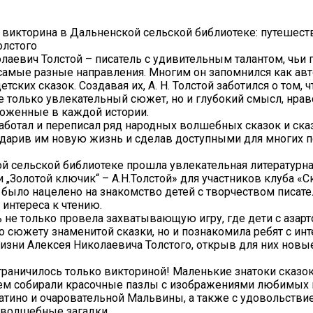
 викторина в Дальненской сельской библиотеке: путешест
Толстого
лаевич Толстой – писатель с удивительным талантом, чьи
амые разные направления. Многим он запомнился как ав
тских сказок. Создавая их, А. Н. Толстой заботился о том, 
не только увлекательный сюжет, но и глубокий смысл, нра
ложенные в каждой истории.
аботал и переписал ряд народных волшебных сказок и ска
дарив им новую жизнь и сделав доступными для многих 
й сельской библиотеке прошла увлекательная литературн
и „Золотой ключик“ – А.Н.Толстой» для участников клуба «С
было нацелено на знакомство детей с творчеством писате
интереса к чтению.
 не только провела захватывающую игру, где дети с азар
о сюжету знаменитой сказки, но и познакомила ребят с и
изни Алексея Николаевича Толстого, открыв для них новые
граничилось только викториной! Маленькие знатоки сказок
ем собирали красочные пазлы с изображениями любимых 
атино и очаровательной Мальвины, а также с удовольстви
 волшебные загадки.