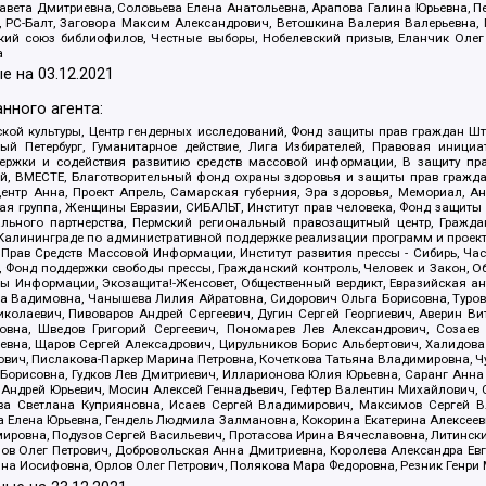
авета Дмитриевна, Соловьева Елена Анатольевна, Арапова Галина Юрьевна, П
иа, РС-Балт, Заговора Максим Александрович, Ветошкина Валерия Валерьевна
ский союз библиофилов, Честные выборы, Нобелевский призыв, Еланчик Олег
а
е на
03.12.2021
нного агента:
ой культуры, Центр гендерных исследований, Фонд защиты прав граждан Шта
 Петербург, Гуманитарное действие, Лига Избирателей, Правовая инициат
держки и содействия развитию средств массовой информации, В защиту п
ий, ВМЕСТЕ, Благотворительный фонд охраны здоровья и защиты прав граж
, центр Анна, Проект Апрель, Самарская губерния, Эра здоровья, Мемориал,
я группа, Женщины Евразии, СИБАЛЬТ, Институт прав человека, Фонд защиты 
льного партнерства, Пермский региональный правозащитный центр, Граждан
лининграде по административной поддержке реализации программ и проекто
 Прав Средств Массовой Информации, Институт развития прессы - Сибирь, Ча
, Фонд поддержки свободы прессы, Гражданский контроль, Человек и Закон, 
оды Информации, Экозащита!-Женсовет, Общественный вердикт, Евразийская а
 Вадимовна, Чанышева Лилия Айратовна, Сидорович Ольга Борисовна, Туровс
олаевич, Пивоваров Андрей Сергеевич, Дугин Сергей Георгиевич, Аверин В
вна, Шведов Григорий Сергеевич, Пономарев Лев Александрович, Созаев
евна, Щаров Сергей Алексадрович, Цирульников Борис Альбертович, Халидо
ович, Пислакова-Паркер Марина Петровна, Кочеткова Татьяна Владимировна, Ч
Борисовна, Гудков Лев Дмитриевич, Илларионова Юлия Юрьевна, Саранг Анна
Андрей Юрьевич, Мосин Алексей Геннадьевич, Гефтер Валентин Михайлович,
а Светлана Куприяновна, Исаев Сергей Владимирович, Максимов Сергей Вл
а Елена Юрьевна, Гендель Людмила Залмановна, Кокорина Екатерина Алексее
ровна, Подузов Сергей Васильевич, Протасова Ирина Вячеславовна, Литинск
ов Олег Петрович, Добровольская Анна Дмитриевна, Королева Александра Ев
яна Иосифовна, Орлов Олег Петрович, Полякова Мара Федоровна, Резник Генри