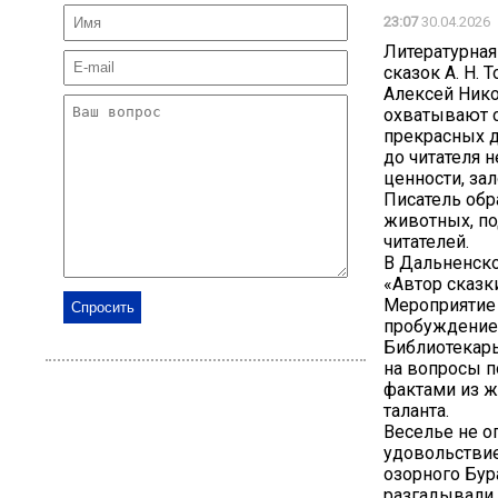
23:07
30.04.2026
Литературная
сказок А. Н. 
Алексей Нико
охватывают с
прекрасных де
до читателя 
ценности, за
Писатель обр
животных, по
читателей.
В Дальненско
«Автор сказк
Мероприятие 
пробуждение 
Библиотекарь
на вопросы п
фактами из ж
таланта.
Веселье не о
удовольстви
озорного Бур
разгадывали