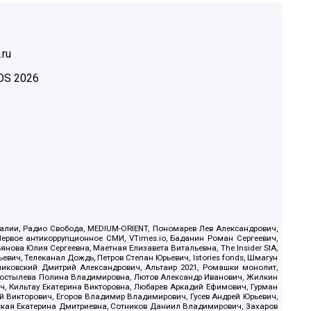
.ru
OS
2026
.Реалии, Радио Свобода, MEDIUM-ORIENT, Пономарев Лев Александрович,
ервое антикоррупционное СМИ, VTimes.io, Баданин Роман Сергеевич,
ова Юлия Сергеевна, Маетная Елизавета Витальевна, The Insider SIA,
ич, Телеканал Дождь, Петров Степан Юрьевич, Istories fonds, Шмагун
иковский Дмитрий Александрович, Альтаир 2021, Ромашки монолит,
, Костылева Полина Владимировна, Лютов Александр Иванович, Жилкин
, Кильтау Екатерина Викторовна, Любарев Аркадий Ефимович, Гурман
й Викторович, Егоров Владимир Владимирович, Гусев Андрей Юрьевич,
ская Екатерина Дмитриевна, Сотников Даниил Владимирович, Захаров