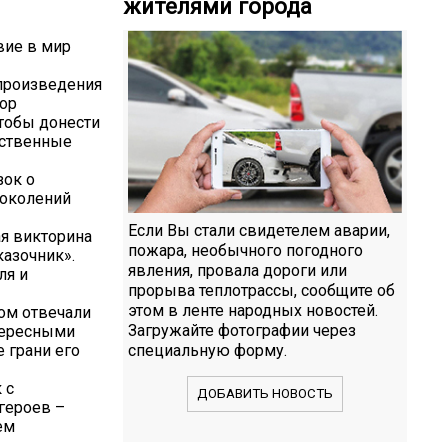
жителями города
вие в мир
 произведения
тор
чтобы донести
вственные
зок о
поколений
Если Вы стали свидетелем аварии,
ая викторина
пожара, необычного погодного
казочник».
явления, провала дороги или
ля и
прорыва теплотрассы, сообщите об
этом в ленте народных новостей.
том отвечали
Загружайте фотографии через
нтересными
 грани его
специальную форму.
 с
ДОБАВИТЬ НОВОСТЬ
героев –
ем