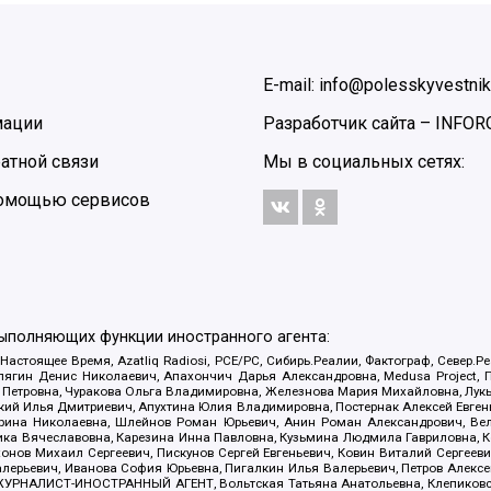
E-mail: info@polesskyvestnik
мации
Разработчик сайта –
INFOR
атной связи
Мы в социальных сетях:
 помощью сервисов
выполняющих функции иностранного агента:
 Настоящее Время, Azatliq Radiosi, PCE/PC, Сибирь.Реалии, Фактограф, Север
ягин Денис Николаевич, Апахончич Дарья Александровна, Medusa Project, П
етровна, Чуракова Ольга Владимировна, Железнова Мария Михайловна, Лукьян
й Илья Дмитриевич, Апухтина Юлия Владимировна, Постернак Алексей Евгеньев
рина Николаевна, Шлейнов Роман Юрьевич, Анин Роман Александрович, Вел
оника Вячеславовна, Карезина Инна Павловна, Кузьмина Людмила Гавриловна
ов Михаил Сергеевич, Пискунов Сергей Евгеньевич, Ковин Виталий Сергеевич
алерьевич, Иванова София Юрьевна, Пигалкин Илья Валерьевич, Петров Алексе
а, ЖУРНАЛИСТ-ИНОСТРАННЫЙ АГЕНТ, Вольтская Татьяна Анатольевна, Клепиков