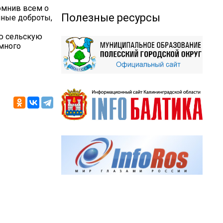
омнив всем о
Полезные ресурсы
лные доброты,
ую сельскую
 много