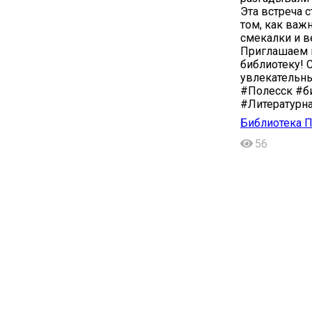
Эта встреча 
том, как важ
смекалки и в
Приглашаем в
библиотеку! 
увлекательны
#Полесск #б
#Литературн
Библиотека П
56