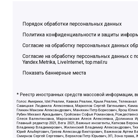
Порядок обработки персональных данных
Политика конфиденциальности и защиты инфор
Согласие на обработку персональных данных обр
Согласие на обработку персональных данных с
Yandex.Metrika, LiveInternet, top.mail.ru
Показать баннерные места
* Реестр иностранных средств массовой информации, 
Голос Америки, Idel.Реалии, Кавказ.Реалии, Крым.Реалии, Телеканал
Савицкая Людмила Алексеевна, Маркелов Сергей Евгеньевич, Камал
Гликин Максим Александрович, Маняхин Петр Борисович, Ярош Юлия П
Рубин Михаил Аркадьевич, Гройсман Софья Романовна, Рождественски
Олеся Валентиновна, Мароховская Алеся Алексеевна, Долинина И
Главный редактор 2021, Вега 2021, Важные иноагенты, Каткова Вер
Владимир Владимирович, Жилинский Владимир Александрович, Тихон
Юрий Альбертович, Грезев Александр Викторович, Важенков Артем В
Смирнов Сергей Сергеевич, Верзилов Петр Юрьевич, ЗП, Зона прав