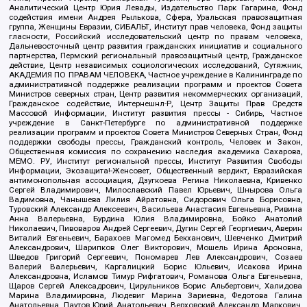
Аналитический Центр Юрия Левады, Издательство Парк Гагарина, Фонд
содействия имени Андрея Рылькова, Сфера, Уральская правозащитная
группа, Женщины Евразии, СИБАЛЬТ, Институт прав человека, Фонд защиты
гласности, Российский исследовательский центр по правам человека,
Дальневосточный центр развития гражданских инициатив и социального
партнерства, Пермский региональный правозащитный центр, Гражданское
действие, Центр независимых социологических исследований, Сутяжник,
АКАДЕМИЯ ПО ПРАВАМ ЧЕЛОВЕКА, Частное учреждение в Калининграде по
административной поддержке реализации программ и проектов Совета
Министров северных стран, Центр развития некоммерческих организаций,
Гражданское содействие, Интернешнл-Р, Центр Защиты Прав Средств
Массовой Информации, Институт развития прессы - Сибирь, Частное
учреждение в Санкт-Петербурге по административной поддержке
реализации программ и проектов Совета Министров Северных Стран, Фонд
поддержки свободы прессы, Гражданский контроль, Человек и Закон,
Общественная комиссия по сохранению наследия академика Сахарова,
МЕМО. РУ, Институт региональной прессы, Институт Развития Свободы
Информации, Экозащита!-Женсовет, Общественный вердикт, Евразийская
антимонопольная ассоциация, Дзугкоева Регина Николаевна, Кривенко
Сергей Владимирович, Милославский Павел Юрьевич, Шнырова Ольга
Вадимовна, Чанышева Лилия Айратовна, Сидорович Ольга Борисовна,
Туровский Александр Алексеевич, Васильева Анастасия Евгеньевна, Ривина
Анна Валерьевна, Бурдина Юлия Владимировна, Бойко Анатолий
Николаевич, Пивоваров Андрей Сергеевич, Дугин Сергей Георгиевич, Аверин
Виталий Евгеньевич, Барахоев Магомед Бекханович, Шевченко Дмитрий
Александрович, Шарипков Олег Викторович, Мошель Ирина Ароновна,
Шведов Григорий Сергеевич, Пономарев Лев Александрович, Созаев
Валерий Валерьевич, Каргалицкий Борис Юльевич, Исакова Ирина
Александровна, Исламов Тимур Рифгатович, Романова Ольга Евгеньевна,
Щаров Сергей Алексадрович, Цирульников Борис Альбертович, Халидова
Марина Владимировна, Людевиг Марина Зариевна, Федотова Галина
Анатольевна, Паутов Юрий Анатольевич, Верховский Александр Маркович,