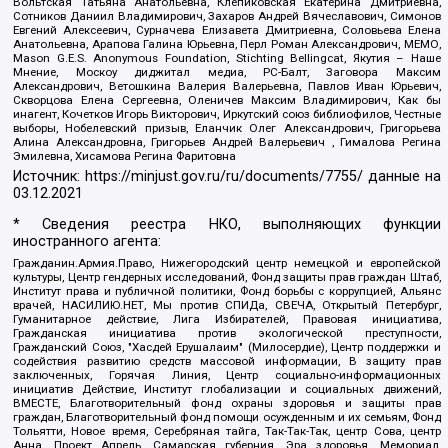
Вольтская Татьяна Анатольевна, Клепиковская Екатерина Дмитриевна,
Сотников Даниил Владимирович, Захаров Андрей Вячеславович, Симонов
Евгений Алексеевич, Сурначева Елизавета Дмитриевна, Соловьева Елена
Анатольевна, Арапова Галина Юрьевна, Перл Роман Александрович, МЕМО,
Mason G.E.S. Anonymous Foundation, Stichting Bellingcat, Якутия – Наше
Мнение, Москоу диджитал медиа, РС-Балт, Заговора Максим
Александрович, Ветошкина Валерия Валерьевна, Павлов Иван Юрьевич,
Скворцова Елена Сергеевна, Оленичев Максим Владимирович, Как бы
инагент, Кочетков Игорь Викторович, Иркутский союз библиофилов, Честные
выборы, Нобелевский призыв, Еланчик Олег Александрович, Григорьева
Алина Александровна, Григорьев Андрей Валерьевич , Гималова Регина
Эмилевна, Хисамова Регина Фаритовна
Источник:
https://minjust.gov.ru/ru/documents/7755/
данные на
03.12.2021
* Сведения реестра НКО, выполняющих функции
иностранного агента:
Гражданин.Армия.Право, Нижегородский центр немецкой и европейской
культуры, Центр гендерных исследований, Фонд защиты прав граждан Штаб,
Институт права и публичной политики, Фонд борьбы с коррупцией, Альянс
врачей, НАСИЛИЮ.НЕТ, Мы против СПИДа, СВЕЧА, Открытый Петербург,
Гуманитарное действие, Лига Избирателей, Правовая инициатива,
Гражданская инициатива против экологической преступности,
Гражданский Союз, "Хасдей Ерушалаим" (Милосердие), Центр поддержки и
содействия развитию средств массовой информации, В защиту прав
заключенных, Горячая Линия, Центр социально-информационных
инициатив Действие, Институт глобализации и социальных движений,
ВМЕСТЕ, Благотворительный фонд охраны здоровья и защиты прав
граждан, Благотворительный фонд помощи осужденным и их семьям, Фонд
Тольятти, Новое время, Серебряная тайга, Так-Так-Так, центр Сова, центр
Анна, Проект Апрель, Самарская губерния, Эра здоровья, Мемориал,