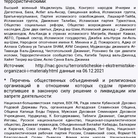
террористическими:
Высший военный Маджлисуль Шура, Конгресс народов Ичкерии и
Дагестана, База, Асбат аль-Ансар, Священная война, Исламская группа,
Братья-мусульмане, Партия исламского освобождения, Лашкар-И-Тайба,
Исламская группа, Движение Талибан, Исламская партия Туркестана,
Общество социальных реформ, Общество возрождения исламского
наследия, Дом двух святых, Джунд аш-Шам, Исламский джихад – Джамаат
моджахедов, Аль-Каида в странах исламского Магриба, Имарат Кавказ,
АБТО, Правый сектор, Исламское государство, Джабха аль-Нусра ли-Ахль
аш-Шам, Народное ополчение имени К. Минина и Д. Пожарского, Аджр от
Аллаха Субхану уа Тагьаля SHAM, АУМ Синрике, Муджахеды джамаата Ат-
Тавхида Валь-Джихад, Чистопольский Джамаат, Рохнамо ба суи давлати
исломи, Террористическое сообщество Сеть, Катиба Таухид валь-Джихад,
Хайят Тахрир аш-Шам, Ахлю Сунна Валь Джамаа
Источник:
http://nac.gov.ru/terroristicheskie-i-ekstremistskie-
organizacii-i-materialy.html
данные на
06.12.2021
* Перечень общественных объединений и религиозных
организаций в отношении которых судом принято
вступившее в законную силу решение о ликвидации или
запрете деятельности:
Национал-большевистская партия, ВЕК РА, Рада земли Кубанской Духовно
Родовой Державы Русь, организация Асгардская Славянская Община,
Община Капища Веды Перуна, Мужская Духовная Семинария Духовное
Учреждение, Нурджулар, К Богодержавию, Таблиги Джамаат, Свидетели
Иеговы, Русское национальное единство, Национал-социалистическое
общество, Джамаат мувахидов, Объединенный Вилайат Кабарды, Балкарии
и Карачая, Союз славян, Ат-Такфир Валь-Хиджра, Пит Буль, Национал-
социалистическая рабочая партия России, Славянский союз, Формат-18,
Благородный Орден Дьявола, Армия воли народа, Национальная