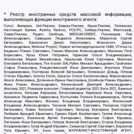
* Реестр иностранных средств массовой информации,
выполняющих функции иностранного агента:
Голос Америки, Idel.Реалии, Кавказ.Реалии, Крым.Реалии, Телеканал
Настоящее Время, Azatliq Radiosi, PCE/PC, Сибирь.Реалии, Фактограф,
Север.Реалии, Радио Свобода, MEDIUM-ORIENT, Пономарев Лев
Александрович, Савицкая Людмила Алексеевна, Маркелов Сергей
Евгеньевич, Камалягин Денис Николаевич, Апахончич Дарья
Александровна, Medusa Project, Первое антикоррупционное СМИ, VTimes.io,
Баданин Роман Сергеевич, Гликин Максим Александрович, Маняхин Петр
Борисович, Ярош Юлия Петровна, Чуракова Ольга Владимировна,
Железнова Мария Михайловна, Лукьянова Юлия Сергеевна, Маетная
Елизавета Витальевна, The Insider SIA, Рубин Михаил Аркадьевич, Гройсман
Софья Романовна, Рождественский Илья Дмитриевич, Апухтина Юлия
Владимировна, Постернак Алексей Евгеньевич, Телеканал Дождь, Петров
Степан Юрьевич, Istories fonds, Шмагун Олеся Валентиновна, Мароховская
Алеся Алексеевна, Долинина Ирина Николаевна, Шлейнов Роман Юрьевич,
Анин Роман Александрович, Великовский Дмитрий Александрович,
Альтаир 2021, Ромашки монолит, Главный редактор 2021, Вега 2021, Важные
иноагенты, Каткова Вероника Вячеславовна, Карезина Инна Павловна,
Кузьмина Людмила Гавриловна, Костылева Полина Владимировна, Лютов
Александр Иванович, Жилкин Владимир Владимирович, Жилинский
Владимир Александрович, Тихонов Михаил Сергеевич, Пискунов Сергей
Евгеньевич, Ковин Виталий Сергеевич, Кильтау Екатерина Викторовна,
Любарев Аркадий Ефимович, Гурман Юрий Альбертович, Грезев Александр
Викторович, Важенков Артем Валерьевич, Иванова София Юрьевна,
Пигалкин Илья Валерьевич, Петров Алексей Викторович, Егоров Владимир
Владимирович, Гусев Андрей Юрьевич, Смирнов Сергей Сергеевич, Верзилов
Петр Юрьевич, ЗП, Зона права, ЖУРНАЛИСТ-ИНОСТРАННЫЙ АГЕНТ,