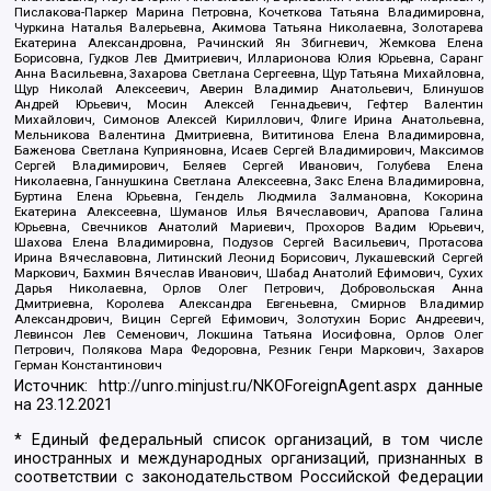
Пислакова-Паркер Марина Петровна, Кочеткова Татьяна Владимировна,
Чуркина Наталья Валерьевна, Акимова Татьяна Николаевна, Золотарева
Екатерина Александровна, Рачинский Ян Збигневич, Жемкова Елена
Борисовна, Гудков Лев Дмитриевич, Илларионова Юлия Юрьевна, Саранг
Анна Васильевна, Захарова Светлана Сергеевна, Щур Татьяна Михайловна,
Щур Николай Алексеевич, Аверин Владимир Анатольевич, Блинушов
Андрей Юрьевич, Мосин Алексей Геннадьевич, Гефтер Валентин
Михайлович, Симонов Алексей Кириллович, Флиге Ирина Анатольевна,
Мельникова Валентина Дмитриевна, Вититинова Елена Владимировна,
Баженова Светлана Куприяновна, Исаев Сергей Владимирович, Максимов
Сергей Владимирович, Беляев Сергей Иванович, Голубева Елена
Николаевна, Ганнушкина Светлана Алексеевна, Закс Елена Владимировна,
Буртина Елена Юрьевна, Гендель Людмила Залмановна, Кокорина
Екатерина Алексеевна, Шуманов Илья Вячеславович, Арапова Галина
Юрьевна, Свечников Анатолий Мариевич, Прохоров Вадим Юрьевич,
Шахова Елена Владимировна, Подузов Сергей Васильевич, Протасова
Ирина Вячеславовна, Литинский Леонид Борисович, Лукашевский Сергей
Маркович, Бахмин Вячеслав Иванович, Шабад Анатолий Ефимович, Сухих
Дарья Николаевна, Орлов Олег Петрович, Добровольская Анна
Дмитриевна, Королева Александра Евгеньевна, Смирнов Владимир
Александрович, Вицин Сергей Ефимович, Золотухин Борис Андреевич,
Левинсон Лев Семенович, Локшина Татьяна Иосифовна, Орлов Олег
Петрович, Полякова Мара Федоровна, Резник Генри Маркович, Захаров
Герман Константинович
Источник:
http://unro.minjust.ru/NKOForeignAgent.aspx
данные
на
23.12.2021
* Единый федеральный список организаций, в том числе
иностранных и международных организаций, признанных в
соответствии с законодательством Российской Федерации