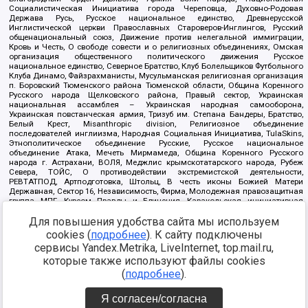
Социалистическая Инициатива города Череповца, Духовно-Родовая
Держава Русь, Русское национальное единство, Древнерусской
Инглистической церкви Православных Староверов-Инглингов, Русский
общенациональный союз, Движение против нелегальной иммиграции,
Кровь и Честь, О свободе совести и о религиозных объединениях, Омская
организация общественного политического движения Русское
национальное единство, Северное Братство, Клуб Болельщиков Футбольного
Клуба Динамо, Файзрахманисты, Мусульманская религиозная организация
п. Боровский Тюменского района Тюменской области, Община Коренного
Русского народа Щелковского района, Правый сектор, Украинская
национальная ассамблея – Украинская народная самооборона,
Украинская повстанческая армия, Тризуб им. Степана Бандеры, Братство,
Белый Крест, Misanthropic division, Религиозное объединение
последователей инглиизма, Народная Социальная Инициатива, TulaSkins,
Этнополитическое объединение Русские, Русское национальное
объединение Атака, Мечеть Мирмамеда, Община Коренного Русского
народа г. Астрахани, ВОЛЯ, Меджлис крымскотатарского народа, Рубеж
Севера, ТОЙС, О противодействии экстремистской деятельности,
РЕВТАТПОД, Артподготовка, Штольц, В честь иконы Божией Матери
Державная, Сектор 16, Независимость, Фирма, Молодежная правозащитная
группа МПГ, Курсом Правды и Единения, Каракольская инициативная
группа, Автоград Крю, Союз Славянских Сил Руси, Алля-Аят,
Благотворительный пансионат Ак Умут, Русская республика Русь,
Для повышения удобства сайта мы используем
Арестантское уголовное единство, Башкорт, Нация и свобода, W.H.С., Фалунь
cookies (
подробнее
). К сайту подключены
Дафа, Иртыш Ultras, Русский Патриотический клуб-Новокузнецк/РПК,
сервисы Yandex.Metrika, LiveInternet, top.mail.ru,
Сибирский державный союз, Фонд борьбы с коррупцией, Фонд защиты прав
граждан, Штабы Навального, Совет граждан СССР Прикубанского округа г.
которые также используют файлы cookies
Краснодара
(
подробнее
).
Источник:
https://minjust.gov.ru/ru/documents/7822/
данные на
08.12.2021
Я согласен/согласна