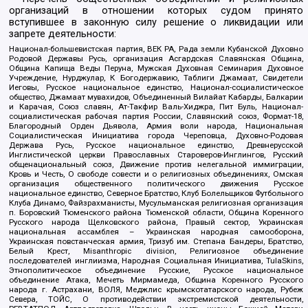
организаций в отношении которых судом принято
вступившее в законную силу решение о ликвидации или
запрете деятельности:
Национал-большевистская партия, ВЕК РА, Рада земли Кубанской Духовно
Родовой Державы Русь, организация Асгардская Славянская Община,
Община Капища Веды Перуна, Мужская Духовная Семинария Духовное
Учреждение, Нурджулар, К Богодержавию, Таблиги Джамаат, Свидетели
Иеговы, Русское национальное единство, Национал-социалистическое
общество, Джамаат мувахидов, Объединенный Вилайат Кабарды, Балкарии
и Карачая, Союз славян, Ат-Такфир Валь-Хиджра, Пит Буль, Национал-
социалистическая рабочая партия России, Славянский союз, Формат-18,
Благородный Орден Дьявола, Армия воли народа, Национальная
Социалистическая Инициатива города Череповца, Духовно-Родовая
Держава Русь, Русское национальное единство, Древнерусской
Инглистической церкви Православных Староверов-Инглингов, Русский
общенациональный союз, Движение против нелегальной иммиграции,
Кровь и Честь, О свободе совести и о религиозных объединениях, Омская
организация общественного политического движения Русское
национальное единство, Северное Братство, Клуб Болельщиков Футбольного
Клуба Динамо, Файзрахманисты, Мусульманская религиозная организация
п. Боровский Тюменского района Тюменской области, Община Коренного
Русского народа Щелковского района, Правый сектор, Украинская
национальная ассамблея – Украинская народная самооборона,
Украинская повстанческая армия, Тризуб им. Степана Бандеры, Братство,
Белый Крест, Misanthropic division, Религиозное объединение
последователей инглиизма, Народная Социальная Инициатива, TulaSkins,
Этнополитическое объединение Русские, Русское национальное
объединение Атака, Мечеть Мирмамеда, Община Коренного Русского
народа г. Астрахани, ВОЛЯ, Меджлис крымскотатарского народа, Рубеж
Севера, ТОЙС, О противодействии экстремистской деятельности,