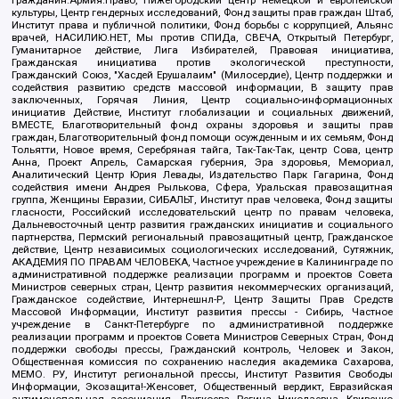
культуры, Центр гендерных исследований, Фонд защиты прав граждан Штаб,
Институт права и публичной политики, Фонд борьбы с коррупцией, Альянс
врачей, НАСИЛИЮ.НЕТ, Мы против СПИДа, СВЕЧА, Открытый Петербург,
Гуманитарное действие, Лига Избирателей, Правовая инициатива,
Гражданская инициатива против экологической преступности,
Гражданский Союз, "Хасдей Ерушалаим" (Милосердие), Центр поддержки и
содействия развитию средств массовой информации, В защиту прав
заключенных, Горячая Линия, Центр социально-информационных
инициатив Действие, Институт глобализации и социальных движений,
ВМЕСТЕ, Благотворительный фонд охраны здоровья и защиты прав
граждан, Благотворительный фонд помощи осужденным и их семьям, Фонд
Тольятти, Новое время, Серебряная тайга, Так-Так-Так, центр Сова, центр
Анна, Проект Апрель, Самарская губерния, Эра здоровья, Мемориал,
Аналитический Центр Юрия Левады, Издательство Парк Гагарина, Фонд
содействия имени Андрея Рылькова, Сфера, Уральская правозащитная
группа, Женщины Евразии, СИБАЛЬТ, Институт прав человека, Фонд защиты
гласности, Российский исследовательский центр по правам человека,
Дальневосточный центр развития гражданских инициатив и социального
партнерства, Пермский региональный правозащитный центр, Гражданское
действие, Центр независимых социологических исследований, Сутяжник,
АКАДЕМИЯ ПО ПРАВАМ ЧЕЛОВЕКА, Частное учреждение в Калининграде по
административной поддержке реализации программ и проектов Совета
Министров северных стран, Центр развития некоммерческих организаций,
Гражданское содействие, Интернешнл-Р, Центр Защиты Прав Средств
Массовой Информации, Институт развития прессы - Сибирь, Частное
учреждение в Санкт-Петербурге по административной поддержке
реализации программ и проектов Совета Министров Северных Стран, Фонд
поддержки свободы прессы, Гражданский контроль, Человек и Закон,
Общественная комиссия по сохранению наследия академика Сахарова,
МЕМО. РУ, Институт региональной прессы, Институт Развития Свободы
Информации, Экозащита!-Женсовет, Общественный вердикт, Евразийская
антимонопольная ассоциация, Дзугкоева Регина Николаевна, Кривенко