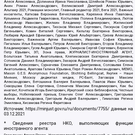
Алеся Алексеевна, Долинина Ирина Николаевна, Шлейнов Роман Юрьевич,
Анин Роман Александрович, Великовский Дмитрий Александрович,
Альтаир 2021, Ромашки монолит, Главный редактор 2021, Вега 2021, Важные
иноагенты, Каткова Вероника Вячеславовна, Карезина Инна Павловна,
Кузьмина Людмила Гавриловна, Костылева Полина Владимировна, Лютов
Александр Иванович, Жилкин Владимир Владимирович, Жилинский
Владимир Александрович, Тихонов Михаил Сергеевич, Пискунов Сергей
Евгеньевич, Ковин Виталий Сергеевич, Кильтау Екатерина Викторовна,
Любарев Аркадий Ефимович, Гурман Юрий Альбертович, Грезев Александр
Викторович, Важенков Артем Валерьевич, Иванова София Юрьевна,
Пигалкин Илья Валерьевич, Петров Алексей Викторович, Егоров Владимир
Владимирович, Гусев Андрей Юрьевич, Смирнов Сергей Сергеевич, Верзилов
Петр Юрьевич, ЗП, Зона права, ЖУРНАЛИСТ-ИНОСТРАННЫЙ АГЕНТ,
Вольтская Татьяна Анатольевна, Клепиковская Екатерина Дмитриевна,
Сотников Даниил Владимирович, Захаров Андрей Вячеславович, Симонов
Евгений Алексеевич, Сурначева Елизавета Дмитриевна, Соловьева Елена
Анатольевна, Арапова Галина Юрьевна, Перл Роман Александрович, МЕМО,
Mason G.E.S. Anonymous Foundation, Stichting Bellingcat, Якутия – Наше
Мнение, Москоу диджитал медиа, РС-Балт, Заговора Максим
Александрович, Ветошкина Валерия Валерьевна, Павлов Иван Юрьевич,
Скворцова Елена Сергеевна, Оленичев Максим Владимирович, Как бы
инагент, Кочетков Игорь Викторович, Иркутский союз библиофилов, Честные
выборы, Нобелевский призыв, Еланчик Олег Александрович, Григорьева
Алина Александровна, Григорьев Андрей Валерьевич , Гималова Регина
Эмилевна, Хисамова Регина Фаритовна
Источник:
https://minjust.gov.ru/ru/documents/7755/
данные на
03.12.2021
* Сведения реестра НКО, выполняющих функции
иностранного агента:
Гражданин.Армия.Право, Нижегородский центр немецкой и европейской