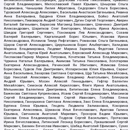
Сергей Владимирович, Милославский Павел Юрьевич, Шнырова Ольга
Вадимовна, Чанышева Лилия Айратовна, Сидорович Ольга Борисовна,
Туровский Александр Алексеевич, Васильева Анастасия Евгеньевна, Ривина
Анна Валерьевна, Бурдина Юлия Владимировна, Бойко Анатолий
Николаевич, Пивоваров Андрей Сергеевич, Дугин Сергей Георгиевич, Аверин
Виталий Евгеньевич, Барахоев Магомед Бекханович, Шевченко Дмитрий
Александрович, Шарипков Олег Викторович, Мошель Ирина Ароновна,
Шведов Григорий Сергеевич, Пономарев Лев Александрович, Созаев
Валерий Валерьевич, Каргалицкий Борис Юльевич, Исакова Ирина
Александровна, Исламов Тимур Рифгатович, Романова Ольга Евгеньевна,
Щаров Сергей Алексадрович, Цирульников Борис Альбертович, Халидова
Марина Владимировна, Людевиг Марина Зариевна, Федотова Галина
Анатольевна, Паутов Юрий Анатольевич, Верховский Александр Маркович,
Пислакова-Паркер Марина Петровна, Кочеткова Татьяна Владимировна,
Чуркина Наталья Валерьевна, Акимова Татьяна Николаевна, Золотарева
Екатерина Александровна, Рачинский Ян Збигневич, Жемкова Елена
Борисовна, Гудков Лев Дмитриевич, Илларионова Юлия Юрьевна, Саранг
Анна Васильевна, Захарова Светлана Сергеевна, Щур Татьяна Михайловна,
Щур Николай Алексеевич, Аверин Владимир Анатольевич, Блинушов
Андрей Юрьевич, Мосин Алексей Геннадьевич, Гефтер Валентин
Михайлович, Симонов Алексей Кириллович, Флиге Ирина Анатольевна,
Мельникова Валентина Дмитриевна, Вититинова Елена Владимировна,
Баженова Светлана Куприяновна, Исаев Сергей Владимирович, Максимов
Сергей Владимирович, Беляев Сергей Иванович, Голубева Елена
Николаевна, Ганнушкина Светлана Алексеевна, Закс Елена Владимировна,
Буртина Елена Юрьевна, Гендель Людмила Залмановна, Кокорина
Екатерина Алексеевна, Шуманов Илья Вячеславович, Арапова Галина
Юрьевна, Свечников Анатолий Мариевич, Прохоров Вадим Юрьевич,
Шахова Елена Владимировна, Подузов Сергей Васильевич, Протасова
Ирина Вячеславовна, Литинский Леонид Борисович, Лукашевский Сергей
Маркович, Бахмин Вячеслав Иванович, Шабад Анатолий Ефимович, Сухих
Дарья Николаевна, Орлов Олег Петрович, Добровольская Анна