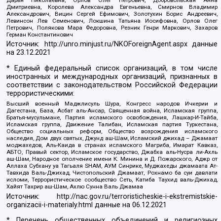
Дмитриевна, Королева Александра Евгеньевна, Смирнов Владимир
Александрович, Вицин Сергей Ефимович, Золотухин Борис Андреевич,
Левинсон Лев Семенович, Локшина Татьяна Иосифовна, Орлов Олег
Петрович, Полякова Мара Федоровна, Резник Генри Маркович, Захаров
Герман Константинович
Источник:
http://unro.minjust.ru/NKOForeignAgent.aspx
данные
на
23.12.2021
* Единый федеральный список организаций, в том числе
иностранных и международных организаций, признанных в
соответствии с законодательством Российской Федерации
террористическими:
Высший военный Маджлисуль Шура, Конгресс народов Ичкерии и
Дагестана, База, Асбат аль-Ансар, Священная война, Исламская группа,
Братья-мусульмане, Партия исламского освобождения, Лашкар-И-Тайба,
Исламская группа, Движение Талибан, Исламская партия Туркестана,
Общество социальных реформ, Общество возрождения исламского
наследия, Дом двух святых, Джунд аш-Шам, Исламский джихад – Джамаат
моджахедов, Аль-Каида в странах исламского Магриба, Имарат Кавказ,
АБТО, Правый сектор, Исламское государство, Джабха аль-Нусра ли-Ахль
аш-Шам, Народное ополчение имени К. Минина и Д. Пожарского, Аджр от
Аллаха Субхану уа Тагьаля SHAM, АУМ Синрике, Муджахеды джамаата Ат-
Тавхида Валь-Джихад, Чистопольский Джамаат, Рохнамо ба суи давлати
исломи, Террористическое сообщество Сеть, Катиба Таухид валь-Джихад,
Хайят Тахрир аш-Шам, Ахлю Сунна Валь Джамаа
Источник:
http://nac.gov.ru/terroristicheskie-i-ekstremistskie-
organizacii-i-materialy.html
данные на
06.12.2021
* Перечень общественных объединений и религиозных