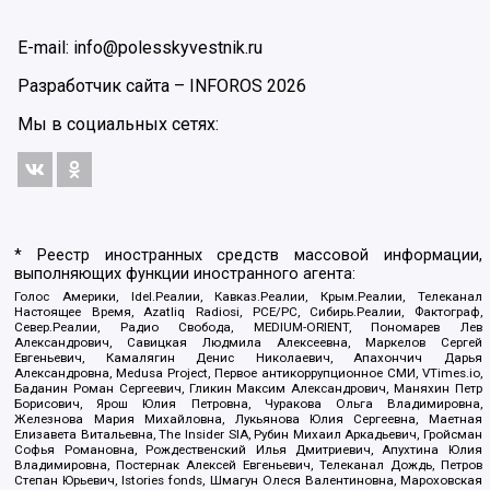
E-mail: info@polesskyvestnik.ru
Разработчик сайта –
INFOROS
2026
Мы в социальных сетях:
* Реестр иностранных средств массовой информации,
выполняющих функции иностранного агента:
Голос Америки, Idel.Реалии, Кавказ.Реалии, Крым.Реалии, Телеканал
Настоящее Время, Azatliq Radiosi, PCE/PC, Сибирь.Реалии, Фактограф,
Север.Реалии, Радио Свобода, MEDIUM-ORIENT, Пономарев Лев
Александрович, Савицкая Людмила Алексеевна, Маркелов Сергей
Евгеньевич, Камалягин Денис Николаевич, Апахончич Дарья
Александровна, Medusa Project, Первое антикоррупционное СМИ, VTimes.io,
Баданин Роман Сергеевич, Гликин Максим Александрович, Маняхин Петр
Борисович, Ярош Юлия Петровна, Чуракова Ольга Владимировна,
Железнова Мария Михайловна, Лукьянова Юлия Сергеевна, Маетная
Елизавета Витальевна, The Insider SIA, Рубин Михаил Аркадьевич, Гройсман
Софья Романовна, Рождественский Илья Дмитриевич, Апухтина Юлия
Владимировна, Постернак Алексей Евгеньевич, Телеканал Дождь, Петров
Степан Юрьевич, Istories fonds, Шмагун Олеся Валентиновна, Мароховская