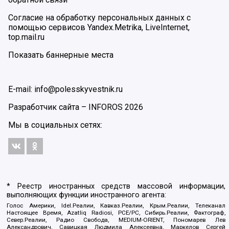
Согласие на обработку персональных данных с
помощью сервисов Yandex.Metrika, LiveInternet,
top.mail.ru
Показать баннерные места
E-mail: info@polesskyvestnik.ru
Разработчик сайта –
INFOROS
2026
Мы в социальных сетях:
* Реестр иностранных средств массовой информации,
выполняющих функции иностранного агента:
Голос Америки, Idel.Реалии, Кавказ.Реалии, Крым.Реалии, Телеканал
Настоящее Время, Azatliq Radiosi, PCE/PC, Сибирь.Реалии, Фактограф,
Север.Реалии, Радио Свобода, MEDIUM-ORIENT, Пономарев Лев
Александрович, Савицкая Людмила Алексеевна, Маркелов Сергей