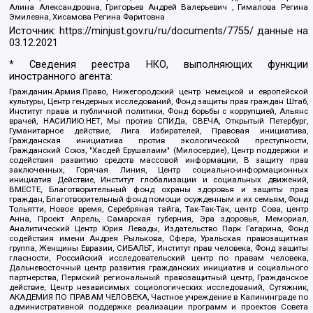
Алина Александровна, Григорьев Андрей Валерьевич , Гималова Регина
Эмилевна, Хисамова Регина Фаритовна
Источник:
https://minjust.gov.ru/ru/documents/7755/
данные на
03.12.2021
* Сведения реестра НКО, выполняющих функции
иностранного агента:
Гражданин.Армия.Право, Нижегородский центр немецкой и европейской
культуры, Центр гендерных исследований, Фонд защиты прав граждан Штаб,
Институт права и публичной политики, Фонд борьбы с коррупцией, Альянс
врачей, НАСИЛИЮ.НЕТ, Мы против СПИДа, СВЕЧА, Открытый Петербург,
Гуманитарное действие, Лига Избирателей, Правовая инициатива,
Гражданская инициатива против экологической преступности,
Гражданский Союз, "Хасдей Ерушалаим" (Милосердие), Центр поддержки и
содействия развитию средств массовой информации, В защиту прав
заключенных, Горячая Линия, Центр социально-информационных
инициатив Действие, Институт глобализации и социальных движений,
ВМЕСТЕ, Благотворительный фонд охраны здоровья и защиты прав
граждан, Благотворительный фонд помощи осужденным и их семьям, Фонд
Тольятти, Новое время, Серебряная тайга, Так-Так-Так, центр Сова, центр
Анна, Проект Апрель, Самарская губерния, Эра здоровья, Мемориал,
Аналитический Центр Юрия Левады, Издательство Парк Гагарина, Фонд
содействия имени Андрея Рылькова, Сфера, Уральская правозащитная
группа, Женщины Евразии, СИБАЛЬТ, Институт прав человека, Фонд защиты
гласности, Российский исследовательский центр по правам человека,
Дальневосточный центр развития гражданских инициатив и социального
партнерства, Пермский региональный правозащитный центр, Гражданское
действие, Центр независимых социологических исследований, Сутяжник,
АКАДЕМИЯ ПО ПРАВАМ ЧЕЛОВЕКА, Частное учреждение в Калининграде по
административной поддержке реализации программ и проектов Совета