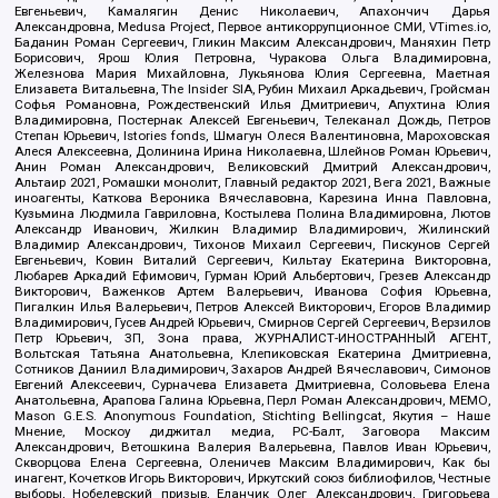
Евгеньевич, Камалягин Денис Николаевич, Апахончич Дарья
Александровна, Medusa Project, Первое антикоррупционное СМИ, VTimes.io,
Баданин Роман Сергеевич, Гликин Максим Александрович, Маняхин Петр
Борисович, Ярош Юлия Петровна, Чуракова Ольга Владимировна,
Железнова Мария Михайловна, Лукьянова Юлия Сергеевна, Маетная
Елизавета Витальевна, The Insider SIA, Рубин Михаил Аркадьевич, Гройсман
Софья Романовна, Рождественский Илья Дмитриевич, Апухтина Юлия
Владимировна, Постернак Алексей Евгеньевич, Телеканал Дождь, Петров
Степан Юрьевич, Istories fonds, Шмагун Олеся Валентиновна, Мароховская
Алеся Алексеевна, Долинина Ирина Николаевна, Шлейнов Роман Юрьевич,
Анин Роман Александрович, Великовский Дмитрий Александрович,
Альтаир 2021, Ромашки монолит, Главный редактор 2021, Вега 2021, Важные
иноагенты, Каткова Вероника Вячеславовна, Карезина Инна Павловна,
Кузьмина Людмила Гавриловна, Костылева Полина Владимировна, Лютов
Александр Иванович, Жилкин Владимир Владимирович, Жилинский
Владимир Александрович, Тихонов Михаил Сергеевич, Пискунов Сергей
Евгеньевич, Ковин Виталий Сергеевич, Кильтау Екатерина Викторовна,
Любарев Аркадий Ефимович, Гурман Юрий Альбертович, Грезев Александр
Викторович, Важенков Артем Валерьевич, Иванова София Юрьевна,
Пигалкин Илья Валерьевич, Петров Алексей Викторович, Егоров Владимир
Владимирович, Гусев Андрей Юрьевич, Смирнов Сергей Сергеевич, Верзилов
Петр Юрьевич, ЗП, Зона права, ЖУРНАЛИСТ-ИНОСТРАННЫЙ АГЕНТ,
Вольтская Татьяна Анатольевна, Клепиковская Екатерина Дмитриевна,
Сотников Даниил Владимирович, Захаров Андрей Вячеславович, Симонов
Евгений Алексеевич, Сурначева Елизавета Дмитриевна, Соловьева Елена
Анатольевна, Арапова Галина Юрьевна, Перл Роман Александрович, МЕМО,
Mason G.E.S. Anonymous Foundation, Stichting Bellingcat, Якутия – Наше
Мнение, Москоу диджитал медиа, РС-Балт, Заговора Максим
Александрович, Ветошкина Валерия Валерьевна, Павлов Иван Юрьевич,
Скворцова Елена Сергеевна, Оленичев Максим Владимирович, Как бы
инагент, Кочетков Игорь Викторович, Иркутский союз библиофилов, Честные
выборы, Нобелевский призыв, Еланчик Олег Александрович, Григорьева