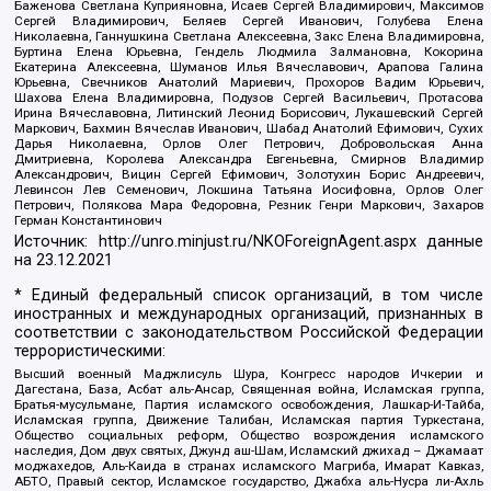
Баженова Светлана Куприяновна, Исаев Сергей Владимирович, Максимов
Сергей Владимирович, Беляев Сергей Иванович, Голубева Елена
Николаевна, Ганнушкина Светлана Алексеевна, Закс Елена Владимировна,
Буртина Елена Юрьевна, Гендель Людмила Залмановна, Кокорина
Екатерина Алексеевна, Шуманов Илья Вячеславович, Арапова Галина
Юрьевна, Свечников Анатолий Мариевич, Прохоров Вадим Юрьевич,
Шахова Елена Владимировна, Подузов Сергей Васильевич, Протасова
Ирина Вячеславовна, Литинский Леонид Борисович, Лукашевский Сергей
Маркович, Бахмин Вячеслав Иванович, Шабад Анатолий Ефимович, Сухих
Дарья Николаевна, Орлов Олег Петрович, Добровольская Анна
Дмитриевна, Королева Александра Евгеньевна, Смирнов Владимир
Александрович, Вицин Сергей Ефимович, Золотухин Борис Андреевич,
Левинсон Лев Семенович, Локшина Татьяна Иосифовна, Орлов Олег
Петрович, Полякова Мара Федоровна, Резник Генри Маркович, Захаров
Герман Константинович
Источник:
http://unro.minjust.ru/NKOForeignAgent.aspx
данные
на
23.12.2021
* Единый федеральный список организаций, в том числе
иностранных и международных организаций, признанных в
соответствии с законодательством Российской Федерации
террористическими:
Высший военный Маджлисуль Шура, Конгресс народов Ичкерии и
Дагестана, База, Асбат аль-Ансар, Священная война, Исламская группа,
Братья-мусульмане, Партия исламского освобождения, Лашкар-И-Тайба,
Исламская группа, Движение Талибан, Исламская партия Туркестана,
Общество социальных реформ, Общество возрождения исламского
наследия, Дом двух святых, Джунд аш-Шам, Исламский джихад – Джамаат
моджахедов, Аль-Каида в странах исламского Магриба, Имарат Кавказ,
АБТО, Правый сектор, Исламское государство, Джабха аль-Нусра ли-Ахль