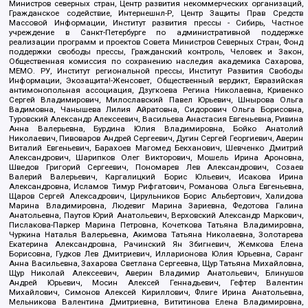
Министров северных стран, Центр развития некоммерческих организаций,
Гражданское содействие, Интернешнл-Р, Центр Защиты Прав Средств
Массовой Информации, Институт развития прессы - Сибирь, Частное
учреждение в Санкт-Петербурге по административной поддержке
реализации программ и проектов Совета Министров Северных Стран, Фонд
поддержки свободы прессы, Гражданский контроль, Человек и Закон,
Общественная комиссия по сохранению наследия академика Сахарова,
МЕМО. РУ, Институт региональной прессы, Институт Развития Свободы
Информации, Экозащита!-Женсовет, Общественный вердикт, Евразийская
антимонопольная ассоциация, Дзугкоева Регина Николаевна, Кривенко
Сергей Владимирович, Милославский Павел Юрьевич, Шнырова Ольга
Вадимовна, Чанышева Лилия Айратовна, Сидорович Ольга Борисовна,
Туровский Александр Алексеевич, Васильева Анастасия Евгеньевна, Ривина
Анна Валерьевна, Бурдина Юлия Владимировна, Бойко Анатолий
Николаевич, Пивоваров Андрей Сергеевич, Дугин Сергей Георгиевич, Аверин
Виталий Евгеньевич, Барахоев Магомед Бекханович, Шевченко Дмитрий
Александрович, Шарипков Олег Викторович, Мошель Ирина Ароновна,
Шведов Григорий Сергеевич, Пономарев Лев Александрович, Созаев
Валерий Валерьевич, Каргалицкий Борис Юльевич, Исакова Ирина
Александровна, Исламов Тимур Рифгатович, Романова Ольга Евгеньевна,
Щаров Сергей Алексадрович, Цирульников Борис Альбертович, Халидова
Марина Владимировна, Людевиг Марина Зариевна, Федотова Галина
Анатольевна, Паутов Юрий Анатольевич, Верховский Александр Маркович,
Пислакова-Паркер Марина Петровна, Кочеткова Татьяна Владимировна,
Чуркина Наталья Валерьевна, Акимова Татьяна Николаевна, Золотарева
Екатерина Александровна, Рачинский Ян Збигневич, Жемкова Елена
Борисовна, Гудков Лев Дмитриевич, Илларионова Юлия Юрьевна, Саранг
Анна Васильевна, Захарова Светлана Сергеевна, Щур Татьяна Михайловна,
Щур Николай Алексеевич, Аверин Владимир Анатольевич, Блинушов
Андрей Юрьевич, Мосин Алексей Геннадьевич, Гефтер Валентин
Михайлович, Симонов Алексей Кириллович, Флиге Ирина Анатольевна,
Мельникова Валентина Дмитриевна, Вититинова Елена Владимировна,