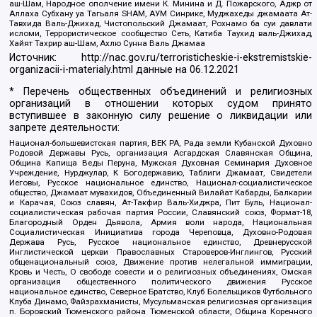
аш-Шам, Народное ополчение имени К. Минина и Д. Пожарского, Аджр от
Аллаха Субхану уа Тагьаля SHAM, АУМ Синрике, Муджахеды джамаата Ат-
Тавхида Валь-Джихад, Чистопольский Джамаат, Рохнамо ба суи давлати
исломи, Террористическое сообщество Сеть, Катиба Таухид валь-Джихад,
Хайят Тахрир аш-Шам, Ахлю Сунна Валь Джамаа
Источник:
http://nac.gov.ru/terroristicheskie-i-ekstremistskie-
organizacii-i-materialy.html
данные на
06.12.2021
* Перечень общественных объединений и религиозных
организаций в отношении которых судом принято
вступившее в законную силу решение о ликвидации или
запрете деятельности:
Национал-большевистская партия, ВЕК РА, Рада земли Кубанской Духовно
Родовой Державы Русь, организация Асгардская Славянская Община,
Община Капища Веды Перуна, Мужская Духовная Семинария Духовное
Учреждение, Нурджулар, К Богодержавию, Таблиги Джамаат, Свидетели
Иеговы, Русское национальное единство, Национал-социалистическое
общество, Джамаат мувахидов, Объединенный Вилайат Кабарды, Балкарии
и Карачая, Союз славян, Ат-Такфир Валь-Хиджра, Пит Буль, Национал-
социалистическая рабочая партия России, Славянский союз, Формат-18,
Благородный Орден Дьявола, Армия воли народа, Национальная
Социалистическая Инициатива города Череповца, Духовно-Родовая
Держава Русь, Русское национальное единство, Древнерусской
Инглистической церкви Православных Староверов-Инглингов, Русский
общенациональный союз, Движение против нелегальной иммиграции,
Кровь и Честь, О свободе совести и о религиозных объединениях, Омская
организация общественного политического движения Русское
национальное единство, Северное Братство, Клуб Болельщиков Футбольного
Клуба Динамо, Файзрахманисты, Мусульманская религиозная организация
п. Боровский Тюменского района Тюменской области, Община Коренного