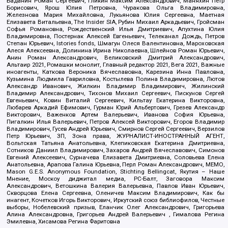
Баданин Роман Сергеевич, Гликин Максим Александрович, Маняхин Петр
Борисович, Ярош Юлия Петровна, Чуракова Ольга Владимировна,
Железнова Мария Михайловна, Лукьянова Юлия Сергеевна, Маетная
Елизавета Витальевна, The Insider SIA, Рубин Михаил Аркадьевич, Гройсман
Софья Романовна, Рождественский Илья Дмитриевич, Апухтина Юлия
Владимировна, Постернак Алексей Евгеньевич, Телеканал Дождь, Петров
Степан Юрьевич, Istories fonds, Шмагун Олеся Валентиновна, Мароховская
Алеся Алексеевна, Долинина Ирина Николаевна, Шлейнов Роман Юрьевич,
Анин Роман Александрович, Великовский Дмитрий Александрович,
Альтаир 2021, Ромашки монолит, Главный редактор 2021, Вега 2021, Важные
иноагенты, Каткова Вероника Вячеславовна, Карезина Инна Павловна,
Кузьмина Людмила Гавриловна, Костылева Полина Владимировна, Лютов
Александр Иванович, Жилкин Владимир Владимирович, Жилинский
Владимир Александрович, Тихонов Михаил Сергеевич, Пискунов Сергей
Евгеньевич, Ковин Виталий Сергеевич, Кильтау Екатерина Викторовна,
Любарев Аркадий Ефимович, Гурман Юрий Альбертович, Грезев Александр
Викторович, Важенков Артем Валерьевич, Иванова София Юрьевна,
Пигалкин Илья Валерьевич, Петров Алексей Викторович, Егоров Владимир
Владимирович, Гусев Андрей Юрьевич, Смирнов Сергей Сергеевич, Верзилов
Петр Юрьевич, ЗП, Зона права, ЖУРНАЛИСТ-ИНОСТРАННЫЙ АГЕНТ,
Вольтская Татьяна Анатольевна, Клепиковская Екатерина Дмитриевна,
Сотников Даниил Владимирович, Захаров Андрей Вячеславович, Симонов
Евгений Алексеевич, Сурначева Елизавета Дмитриевна, Соловьева Елена
Анатольевна, Арапова Галина Юрьевна, Перл Роман Александрович, МЕМО,
Mason G.E.S. Anonymous Foundation, Stichting Bellingcat, Якутия – Наше
Мнение, Москоу диджитал медиа, РС-Балт, Заговора Максим
Александрович, Ветошкина Валерия Валерьевна, Павлов Иван Юрьевич,
Скворцова Елена Сергеевна, Оленичев Максим Владимирович, Как бы
инагент, Кочетков Игорь Викторович, Иркутский союз библиофилов, Честные
выборы, Нобелевский призыв, Еланчик Олег Александрович, Григорьева
Алина Александровна, Григорьев Андрей Валерьевич , Гималова Регина
Эмилевна, Хисамова Регина Фаритовна