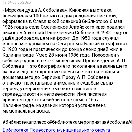
17:54
06.05.2026
«Морская душа А. Соболева». Книжная выставка,
посвящённая 100-летию со дня рождения писателя,
оформлена в Славянской сельской библиотеке. 6 мая
1926 года в селе Смоленское Алтайского края родился
писатель Анатолий Пантелеевич Соболев. В 1943 году он
ушёл добровольцем на фронт. До 1950 года служил
военным водолазом на Северном и Балтийском флотах.
С 1968 года и практически до конца своих дней жил в
Калининграде. Умер 28 июня 1986 года. Похоронен у
себя на родине в селе Смоленском. Произведения А. П.
Соболева — это биография его поколения, взвалившего
на свои ещё не окрепшие плечи все тяготы войны и
дошагавшего до Берлина. Прозу А. П. Соболева
отличают пристальное внимание к судьбам своих
героев, утверждение высоких принципов
справедливости и человечности. Имя писателя
присвоено детской библиотеке номер 16 в
Калининграде, на здании которой установлена
мемориальная доска.
#библиотекаполесск#библиотекамероприятия#соболев
Библиотека Полесского муниципального округа