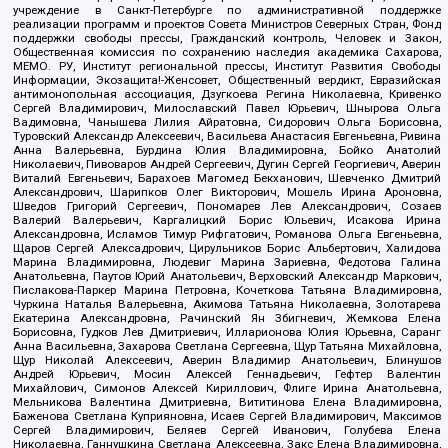
учреждение в Санкт-Петербурге по административной поддержке
реализации программ и проектов Совета Министров Северных Стран, Фонд
поддержки свободы прессы, Гражданский контроль, Человек и Закон,
Общественная комиссия по сохранению наследия академика Сахарова,
МЕМО. РУ, Институт региональной прессы, Институт Развития Свободы
Информации, Экозащита!-Женсовет, Общественный вердикт, Евразийская
антимонопольная ассоциация, Дзугкоева Регина Николаевна, Кривенко
Сергей Владимирович, Милославский Павел Юрьевич, Шнырова Ольга
Вадимовна, Чанышева Лилия Айратовна, Сидорович Ольга Борисовна,
Туровский Александр Алексеевич, Васильева Анастасия Евгеньевна, Ривина
Анна Валерьевна, Бурдина Юлия Владимировна, Бойко Анатолий
Николаевич, Пивоваров Андрей Сергеевич, Дугин Сергей Георгиевич, Аверин
Виталий Евгеньевич, Барахоев Магомед Бекханович, Шевченко Дмитрий
Александрович, Шарипков Олег Викторович, Мошель Ирина Ароновна,
Шведов Григорий Сергеевич, Пономарев Лев Александрович, Созаев
Валерий Валерьевич, Каргалицкий Борис Юльевич, Исакова Ирина
Александровна, Исламов Тимур Рифгатович, Романова Ольга Евгеньевна,
Щаров Сергей Алексадрович, Цирульников Борис Альбертович, Халидова
Марина Владимировна, Людевиг Марина Зариевна, Федотова Галина
Анатольевна, Паутов Юрий Анатольевич, Верховский Александр Маркович,
Пислакова-Паркер Марина Петровна, Кочеткова Татьяна Владимировна,
Чуркина Наталья Валерьевна, Акимова Татьяна Николаевна, Золотарева
Екатерина Александровна, Рачинский Ян Збигневич, Жемкова Елена
Борисовна, Гудков Лев Дмитриевич, Илларионова Юлия Юрьевна, Саранг
Анна Васильевна, Захарова Светлана Сергеевна, Щур Татьяна Михайловна,
Щур Николай Алексеевич, Аверин Владимир Анатольевич, Блинушов
Андрей Юрьевич, Мосин Алексей Геннадьевич, Гефтер Валентин
Михайлович, Симонов Алексей Кириллович, Флиге Ирина Анатольевна,
Мельникова Валентина Дмитриевна, Вититинова Елена Владимировна,
Баженова Светлана Куприяновна, Исаев Сергей Владимирович, Максимов
Сергей Владимирович, Беляев Сергей Иванович, Голубева Елена
Николаевна, Ганнушкина Светлана Алексеевна, Закс Елена Владимировна,