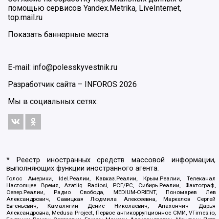
помощью сервисов Yandex.Metrika, LiveInternet,
top.mail.ru
Показать баннерные места
E-mail: info@polesskyvestnik.ru
Разработчик сайта –
INFOROS
2026
Мы в социальных сетях:
* Реестр иностранных средств массовой информации,
выполняющих функции иностранного агента:
Голос Америки, Idel.Реалии, Кавказ.Реалии, Крым.Реалии, Телеканал
Настоящее Время, Azatliq Radiosi, PCE/PC, Сибирь.Реалии, Фактограф,
Север.Реалии, Радио Свобода, MEDIUM-ORIENT, Пономарев Лев
Александрович, Савицкая Людмила Алексеевна, Маркелов Сергей
Евгеньевич, Камалягин Денис Николаевич, Апахончич Дарья
Александровна, Medusa Project, Первое антикоррупционное СМИ, VTimes.io,