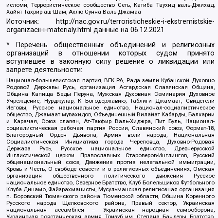
исломи, Террористическое сообщество Сеть, Катиба Таухид валь-Джихад,
Хайят Тахрир аш-Шам, Ахлю Сунна Валь Джамаа
Источник:
http://nac.gov.ru/terroristicheskie-i-ekstremistskie-
organizacii-i-materialy.html
данные на
06.12.2021
* Перечень общественных объединений и религиозных
организаций в отношении которых судом принято
вступившее в законную силу решение о ликвидации или
запрете деятельности:
Национал-большевистская партия, ВЕК РА, Рада земли Кубанской Духовно
Родовой Державы Русь, организация Асгардская Славянская Община,
Община Капища Веды Перуна, Мужская Духовная Семинария Духовное
Учреждение, Нурджулар, К Богодержавию, Таблиги Джамаат, Свидетели
Иеговы, Русское национальное единство, Национал-социалистическое
общество, Джамаат мувахидов, Объединенный Вилайат Кабарды, Балкарии
и Карачая, Союз славян, Ат-Такфир Валь-Хиджра, Пит Буль, Национал-
социалистическая рабочая партия России, Славянский союз, Формат-18,
Благородный Орден Дьявола, Армия воли народа, Национальная
Социалистическая Инициатива города Череповца, Духовно-Родовая
Держава Русь, Русское национальное единство, Древнерусской
Инглистической церкви Православных Староверов-Инглингов, Русский
общенациональный союз, Движение против нелегальной иммиграции,
Кровь и Честь, О свободе совести и о религиозных объединениях, Омская
организация общественного политического движения Русское
национальное единство, Северное Братство, Клуб Болельщиков Футбольного
Клуба Динамо, Файзрахманисты, Мусульманская религиозная организация
п. Боровский Тюменского района Тюменской области, Община Коренного
Русского народа Щелковского района, Правый сектор, Украинская
национальная ассамблея – Украинская народная самооборона,
Украинская повстанческая армия, Тризуб им. Степана Бандеры, Братство,