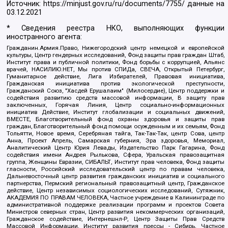
Источник:
https://minjust.gov.ru/ru/documents/7755/
данные на
03.12.2021
* Сведения реестра НКО, выполняющих функции
иностранного агента:
Гражданин.Армия.Право, Нижегородский центр немецкой и европейской
культуры, Центр гендерных исследований, Фонд защиты прав граждан Штаб,
Институт права и публичной политики, Фонд борьбы с коррупцией, Альянс
врачей, НАСИЛИЮ.НЕТ, Мы против СПИДа, СВЕЧА, Открытый Петербург,
Гуманитарное действие, Лига Избирателей, Правовая инициатива,
Гражданская инициатива против экологической преступности,
Гражданский Союз, "Хасдей Ерушалаим" (Милосердие), Центр поддержки и
содействия развитию средств массовой информации, В защиту прав
заключенных, Горячая Линия, Центр социально-информационных
инициатив Действие, Институт глобализации и социальных движений,
ВМЕСТЕ, Благотворительный фонд охраны здоровья и защиты прав
граждан, Благотворительный фонд помощи осужденным и их семьям, Фонд
Тольятти, Новое время, Серебряная тайга, Так-Так-Так, центр Сова, центр
Анна, Проект Апрель, Самарская губерния, Эра здоровья, Мемориал,
Аналитический Центр Юрия Левады, Издательство Парк Гагарина, Фонд
содействия имени Андрея Рылькова, Сфера, Уральская правозащитная
группа, Женщины Евразии, СИБАЛЬТ, Институт прав человека, Фонд защиты
гласности, Российский исследовательский центр по правам человека,
Дальневосточный центр развития гражданских инициатив и социального
партнерства, Пермский региональный правозащитный центр, Гражданское
действие, Центр независимых социологических исследований, Сутяжник,
АКАДЕМИЯ ПО ПРАВАМ ЧЕЛОВЕКА, Частное учреждение в Калининграде по
административной поддержке реализации программ и проектов Совета
Министров северных стран, Центр развития некоммерческих организаций,
Гражданское содействие, Интернешнл-Р, Центр Защиты Прав Средств
Массовой Информации, Институт развития прессы - Сибирь, Частное