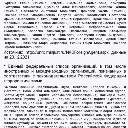
Буртина Елена Юрьевна, Гендель Людмила Залмановна, Кокорина
Екатерина Алексеевна, Шуманов Илья Вячеславович, Арапова Галина
Юрьевна, Свечников Анатолий Мариевич, Прохоров Вадим Юрьевич,
Шахова Елена Владимировна, Подузов Сергей Васильевич, Протасова
Ирина Вячеславовна, Литинский Леонид Борисович, Лукашевский Сергей
Маркович, Бахмин Вячеслав Иванович, Шабад Анатолий Ефимович, Сухих
Дарья Николаевна, Орлов Олег Петрович, Добровольская Анна
Дмитриевна, Королева Александра Евгеньевна, Смирнов Владимир
Александрович, Вицин Сергей Ефимович, Золотухин Борис Андреевич,
Левинсон Лев Семенович, Локшина Татьяна Иосифовна, Орлов Олег
Петрович, Полякова Мара Федоровна, Резник Генри Маркович, Захаров
Герман Константинович
Источник:
http://unro.minjust.ru/NKOForeignAgent.aspx
данные
на
23.12.2021
* Единый федеральный список организаций, в том числе
иностранных и международных организаций, признанных в
соответствии с законодательством Российской Федерации
террористическими:
Высший военный Маджлисуль Шура, Конгресс народов Ичкерии и
Дагестана, База, Асбат аль-Ансар, Священная война, Исламская группа,
Братья-мусульмане, Партия исламского освобождения, Лашкар-И-Тайба,
Исламская группа, Движение Талибан, Исламская партия Туркестана,
Общество социальных реформ, Общество возрождения исламского
наследия, Дом двух святых, Джунд аш-Шам, Исламский джихад – Джамаат
моджахедов, Аль-Каида в странах исламского Магриба, Имарат Кавказ,
АБТО, Правый сектор, Исламское государство, Джабха аль-Нусра ли-Ахль
аш-Шам, Народное ополчение имени К. Минина и Д. Пожарского, Аджр от
Аллаха Субхану уа Тагьаля SHAM, АУМ Синрике, Муджахеды джамаата Ат-
Тавхида Валь-Джихад, Чистопольский Джамаат, Рохнамо ба суи давлати