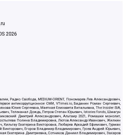
.ru
OS
2026
.Реалии, Радио Свобода, MEDIUM-ORIENT, Пономарев Лев Александрович,
ервое антикоррупционное СМИ, VTimes.io, Баданин Роман Сергеевич,
ова Юлия Сергеевна, Маетная Елизавета Витальевна, The Insider SIA,
ич, Телеканал Дождь, Петров Степан Юрьевич, Istories fonds, Шмагун
иковский Дмитрий Александрович, Альтаир 2021, Ромашки монолит,
, Костылева Полина Владимировна, Лютов Александр Иванович, Жилкин
, Кильтау Екатерина Викторовна, Любарев Аркадий Ефимович, Гурман
й Викторович, Егоров Владимир Владимирович, Гусев Андрей Юрьевич,
ская Екатерина Дмитриевна, Сотников Даниил Владимирович, Захаров