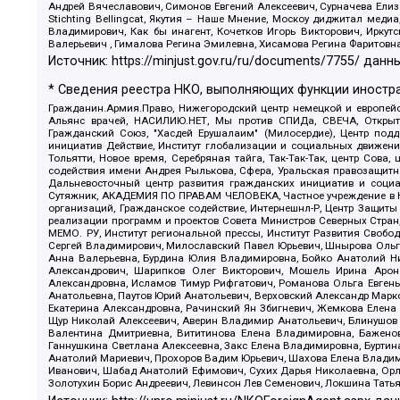
Андрей Вячеславович, Симонов Евгений Алексеевич, Сурначева Елиз
Stichting Bellingcat, Якутия – Наше Мнение, Москоу диджитал мед
Владимирович, Как бы инагент, Кочетков Игорь Викторович, Иркут
Валерьевич , Гималова Регина Эмилевна, Хисамова Регина Фаритовн
Источник:
https://minjust.gov.ru/ru/documents/7755/
данны
* Сведения реестра НКО, выполняющих функции иностра
Гражданин.Армия.Право, Нижегородский центр немецкой и европейск
Альянс врачей, НАСИЛИЮ.НЕТ, Мы против СПИДа, СВЕЧА, Открытый
Гражданский Союз, "Хасдей Ерушалаим" (Милосердие), Центр под
инициатив Действие, Институт глобализации и социальных движен
Тольятти, Новое время, Серебряная тайга, Так-Так-Так, центр Сова
содействия имени Андрея Рылькова, Сфера, Уральская правозащитна
Дальневосточный центр развития гражданских инициатив и социа
Сутяжник, АКАДЕМИЯ ПО ПРАВАМ ЧЕЛОВЕКА, Частное учреждение в Ка
организаций, Гражданское содействие, Интернешнл-Р, Центр Защиты
реализации программ и проектов Совета Министров Северных Стран
МЕМО. РУ, Институт региональной прессы, Институт Развития Своб
Сергей Владимирович, Милославский Павел Юрьевич, Шнырова Ольга
Анна Валерьевна, Бурдина Юлия Владимировна, Бойко Анатолий Ник
Александрович, Шарипков Олег Викторович, Мошель Ирина Ароно
Александровна, Исламов Тимур Рифгатович, Романова Ольга Евгень
Анатольевна, Паутов Юрий Анатольевич, Верховский Александр Марк
Екатерина Александровна, Рачинский Ян Збигневич, Жемкова Елена 
Щур Николай Алексеевич, Аверин Владимир Анатольевич, Блинушов 
Валентина Дмитриевна, Вититинова Елена Владимировна, Баженов
Ганнушкина Светлана Алексеевна, Закс Елена Владимировна, Буртин
Анатолий Мариевич, Прохоров Вадим Юрьевич, Шахова Елена Владими
Иванович, Шабад Анатолий Ефимович, Сухих Дарья Николаевна, Орл
Золотухин Борис Андреевич, Левинсон Лев Семенович, Локшина Тать