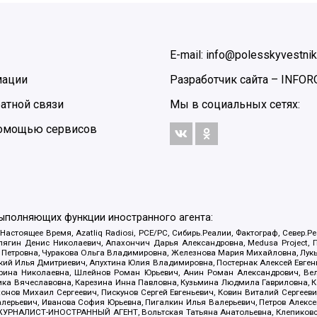
E-mail: info@polesskyvestnik
мации
Разработчик сайта –
INFOR
атной связи
Мы в социальных сетях:
 помощью сервисов
выполняющих функции иностранного агента:
 Настоящее Время, Azatliq Radiosi, PCE/PC, Сибирь.Реалии, Фактограф, Север
ягин Денис Николаевич, Апахончич Дарья Александровна, Medusa Project, П
етровна, Чуракова Ольга Владимировна, Железнова Мария Михайловна, Лукьян
й Илья Дмитриевич, Апухтина Юлия Владимировна, Постернак Алексей Евгеньев
рина Николаевна, Шлейнов Роман Юрьевич, Анин Роман Александрович, Вел
оника Вячеславовна, Карезина Инна Павловна, Кузьмина Людмила Гавриловна
ов Михаил Сергеевич, Пискунов Сергей Евгеньевич, Ковин Виталий Сергеевич
алерьевич, Иванова София Юрьевна, Пигалкин Илья Валерьевич, Петров Алексе
а, ЖУРНАЛИСТ-ИНОСТРАННЫЙ АГЕНТ, Вольтская Татьяна Анатольевна, Клепиков