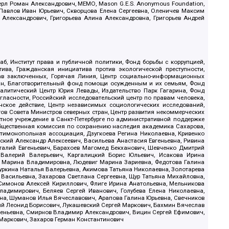
ерл Роман Александрович, МЕМО, Mason G.E.S. Anonymous Foundation,
, Павлов Иван Юрьевич, Скворцова Елена Сергеевна, Оленичев Максим
 Александрович, Григорьева Алина Александровна, Григорьев Андрей
б, Институт права и публичной политики, Фонд борьбы с коррупцией,
ива, Гражданская инициатива против экологической преступности,
рав заключенных, Горячая Линия, Центр социально-информационных
дан, Благотворительный фонд помощи осужденным и их семьям, Фонд
 Аналитический Центр Юрия Левады, Издательство Парк Гагарина, Фонд
гласности, Российский исследовательский центр по правам человека,
ское действие, Центр независимых социологических исследований,
в Совета Министров северных стран, Центр развития некоммерческих
стное учреждение в Санкт-Петербурге по административной поддержке
Общественная комиссия по сохранению наследия академика Сахарова,
нтимонопольная ассоциация, Дзугкоева Регина Николаевна, Кривенко
кий Александр Алексеевич, Васильева Анастасия Евгеньевна, Ривина
италий Евгеньевич, Барахоев Магомед Бекханович, Шевченко Дмитрий
 Валерий Валерьевич, Каргалицкий Борис Юльевич, Исакова Ирина
ва Марина Владимировна, Людевиг Марина Зариевна, Федотова Галина
уркина Наталья Валерьевна, Акимова Татьяна Николаевна, Золотарева
 Васильевна, Захарова Светлана Сергеевна, Щур Татьяна Михайловна,
 Симонов Алексей Кириллович, Флиге Ирина Анатольевна, Мельникова
адимирович, Беляев Сергей Иванович, Голубева Елена Николаевна,
вна, Шуманов Илья Вячеславович, Арапова Галина Юрьевна, Свечников
ий Леонид Борисович, Лукашевский Сергей Маркович, Бахмин Вячеслав
геньевна, Смирнов Владимир Александрович, Вицин Сергей Ефимович,
 Маркович, Захаров Герман Константинович