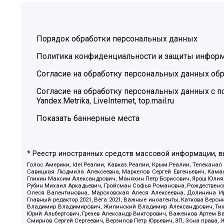
Порядок обработки персональных данных
Политика конфиденциальности и защиты инфор
Согласие на обработку персональных данных обр
Согласие на обработку персональных данных с
Yandex.Metrika, LiveInternet, top.mail.ru
Показать баннерные места
* Реестр иностранных средств массовой информации, 
Голос Америки, Idel.Реалии, Кавказ.Реалии, Крым.Реалии, Телеканал
Савицкая Людмила Алексеевна, Маркелов Сергей Евгеньевич, Камал
Гликин Максим Александрович, Маняхин Петр Борисович, Ярош Юлия П
Рубин Михаил Аркадьевич, Гройсман Софья Романовна, Рождественски
Олеся Валентиновна, Мароховская Алеся Алексеевна, Долинина И
Главный редактор 2021, Вега 2021, Важные иноагенты, Каткова Вер
Владимир Владимирович, Жилинский Владимир Александрович, Тихон
Юрий Альбертович, Грезев Александр Викторович, Важенков Артем В
Смирнов Сергей Сергеевич, Верзилов Петр Юрьевич, ЗП, Зона прав