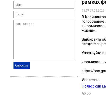
рамках ф
11:57
07.05.2026
В Калинингра
голосование 
«Формирован
жизни».
Выбирайте об
следите за р
Участвуйте в
️Формирован
https://pos.g
#полесск
Полесский м
65