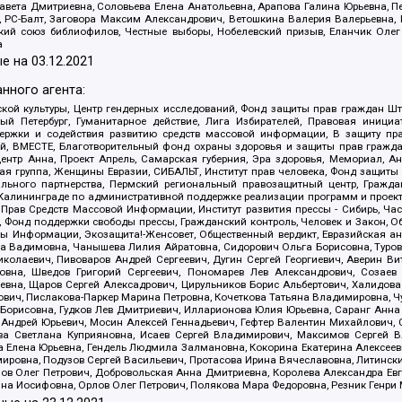
авета Дмитриевна, Соловьева Елена Анатольевна, Арапова Галина Юрьевна, П
иа, РС-Балт, Заговора Максим Александрович, Ветошкина Валерия Валерьевна
ский союз библиофилов, Честные выборы, Нобелевский призыв, Еланчик Олег
а
е на
03.12.2021
нного агента:
ой культуры, Центр гендерных исследований, Фонд защиты прав граждан Шта
 Петербург, Гуманитарное действие, Лига Избирателей, Правовая инициат
держки и содействия развитию средств массовой информации, В защиту п
ий, ВМЕСТЕ, Благотворительный фонд охраны здоровья и защиты прав граж
, центр Анна, Проект Апрель, Самарская губерния, Эра здоровья, Мемориал,
я группа, Женщины Евразии, СИБАЛЬТ, Институт прав человека, Фонд защиты 
льного партнерства, Пермский региональный правозащитный центр, Граждан
лининграде по административной поддержке реализации программ и проекто
 Прав Средств Массовой Информации, Институт развития прессы - Сибирь, Ча
, Фонд поддержки свободы прессы, Гражданский контроль, Человек и Закон, 
оды Информации, Экозащита!-Женсовет, Общественный вердикт, Евразийская а
 Вадимовна, Чанышева Лилия Айратовна, Сидорович Ольга Борисовна, Туровс
олаевич, Пивоваров Андрей Сергеевич, Дугин Сергей Георгиевич, Аверин В
вна, Шведов Григорий Сергеевич, Пономарев Лев Александрович, Созаев
евна, Щаров Сергей Алексадрович, Цирульников Борис Альбертович, Халидо
ович, Пислакова-Паркер Марина Петровна, Кочеткова Татьяна Владимировна, Ч
Борисовна, Гудков Лев Дмитриевич, Илларионова Юлия Юрьевна, Саранг Анна
Андрей Юрьевич, Мосин Алексей Геннадьевич, Гефтер Валентин Михайлович,
а Светлана Куприяновна, Исаев Сергей Владимирович, Максимов Сергей Вл
а Елена Юрьевна, Гендель Людмила Залмановна, Кокорина Екатерина Алексее
ровна, Подузов Сергей Васильевич, Протасова Ирина Вячеславовна, Литинск
ов Олег Петрович, Добровольская Анна Дмитриевна, Королева Александра Ев
яна Иосифовна, Орлов Олег Петрович, Полякова Мара Федоровна, Резник Генри