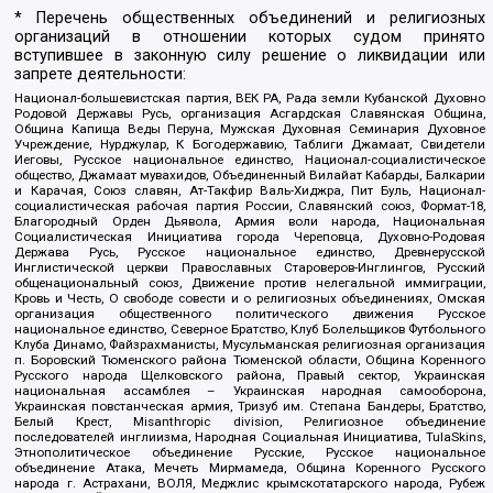
* Перечень общественных объединений и религиозных
организаций в отношении которых судом принято
вступившее в законную силу решение о ликвидации или
запрете деятельности:
Национал-большевистская партия, ВЕК РА, Рада земли Кубанской Духовно
Родовой Державы Русь, организация Асгардская Славянская Община,
Община Капища Веды Перуна, Мужская Духовная Семинария Духовное
Учреждение, Нурджулар, К Богодержавию, Таблиги Джамаат, Свидетели
Иеговы, Русское национальное единство, Национал-социалистическое
общество, Джамаат мувахидов, Объединенный Вилайат Кабарды, Балкарии
и Карачая, Союз славян, Ат-Такфир Валь-Хиджра, Пит Буль, Национал-
социалистическая рабочая партия России, Славянский союз, Формат-18,
Благородный Орден Дьявола, Армия воли народа, Национальная
Социалистическая Инициатива города Череповца, Духовно-Родовая
Держава Русь, Русское национальное единство, Древнерусской
Инглистической церкви Православных Староверов-Инглингов, Русский
общенациональный союз, Движение против нелегальной иммиграции,
Кровь и Честь, О свободе совести и о религиозных объединениях, Омская
организация общественного политического движения Русское
национальное единство, Северное Братство, Клуб Болельщиков Футбольного
Клуба Динамо, Файзрахманисты, Мусульманская религиозная организация
п. Боровский Тюменского района Тюменской области, Община Коренного
Русского народа Щелковского района, Правый сектор, Украинская
национальная ассамблея – Украинская народная самооборона,
Украинская повстанческая армия, Тризуб им. Степана Бандеры, Братство,
Белый Крест, Misanthropic division, Религиозное объединение
последователей инглиизма, Народная Социальная Инициатива, TulaSkins,
Этнополитическое объединение Русские, Русское национальное
объединение Атака, Мечеть Мирмамеда, Община Коренного Русского
народа г. Астрахани, ВОЛЯ, Меджлис крымскотатарского народа, Рубеж