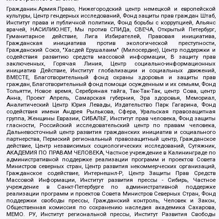
Гражданин.Армия.Право, Нижегородский центр немецкой и европейской
культуры, Центр гендерных исследований, Фонд защиты прав граждан Штаб,
Институт права и публичной политики, Фонд борьбы с коррупцией, Альянс
врачей, НАСИЛИЮ.НЕТ, Мы против СПИДа, СВЕЧА, Открытый Петербург,
Гуманитарное действие, Лига Избирателей, Правовая инициатива,
Гражданская инициатива против экологической преступности,
Гражданский Союз, "Хасдей Ерушалаим" (Милосердие), Центр поддержки и
содействия развитию средств массовой информации, В защиту прав
заключенных, Горячая Линия, Центр социально-информационных
инициатив Действие, Институт глобализации и социальных движений,
ВМЕСТЕ, Благотворительный фонд охраны здоровья и защиты прав
граждан, Благотворительный фонд помощи осужденным и их семьям, Фонд
Тольятти, Новое время, Серебряная тайга, Так-Так-Так, центр Сова, центр
Анна, Проект Апрель, Самарская губерния, Эра здоровья, Мемориал,
Аналитический Центр Юрия Левады, Издательство Парк Гагарина, Фонд
содействия имени Андрея Рылькова, Сфера, Уральская правозащитная
группа, Женщины Евразии, СИБАЛЬТ, Институт прав человека, Фонд защиты
гласности, Российский исследовательский центр по правам человека,
Дальневосточный центр развития гражданских инициатив и социального
партнерства, Пермский региональный правозащитный центр, Гражданское
действие, Центр независимых социологических исследований, Сутяжник,
АКАДЕМИЯ ПО ПРАВАМ ЧЕЛОВЕКА, Частное учреждение в Калининграде по
административной поддержке реализации программ и проектов Совета
Министров северных стран, Центр развития некоммерческих организаций,
Гражданское содействие, Интернешнл-Р, Центр Защиты Прав Средств
Массовой Информации, Институт развития прессы - Сибирь, Частное
учреждение в Санкт-Петербурге по административной поддержке
реализации программ и проектов Совета Министров Северных Стран, Фонд
поддержки свободы прессы, Гражданский контроль, Человек и Закон,
Общественная комиссия по сохранению наследия академика Сахарова,
МЕМО. РУ, Институт региональной прессы, Институт Развития Свободы