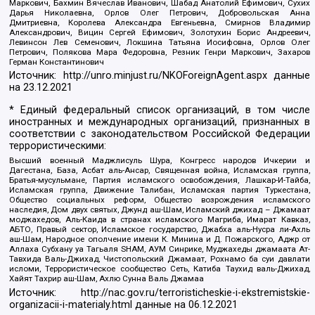
Маркович, Бахмин Вячеслав Иванович, Шабад Анатолий Ефимович, Сухих
Дарья Николаевна, Орлов Олег Петрович, Добровольская Анна
Дмитриевна, Королева Александра Евгеньевна, Смирнов Владимир
Александрович, Вицин Сергей Ефимович, Золотухин Борис Андреевич,
Левинсон Лев Семенович, Локшина Татьяна Иосифовна, Орлов Олег
Петрович, Полякова Мара Федоровна, Резник Генри Маркович, Захаров
Герман Константинович
Источник:
http://unro.minjust.ru/NKOForeignAgent.aspx
данные
на
23.12.2021
* Единый федеральный список организаций, в том числе
иностранных и международных организаций, признанных в
соответствии с законодательством Российской Федерации
террористическими:
Высший военный Маджлисуль Шура, Конгресс народов Ичкерии и
Дагестана, База, Асбат аль-Ансар, Священная война, Исламская группа,
Братья-мусульмане, Партия исламского освобождения, Лашкар-И-Тайба,
Исламская группа, Движение Талибан, Исламская партия Туркестана,
Общество социальных реформ, Общество возрождения исламского
наследия, Дом двух святых, Джунд аш-Шам, Исламский джихад – Джамаат
моджахедов, Аль-Каида в странах исламского Магриба, Имарат Кавказ,
АБТО, Правый сектор, Исламское государство, Джабха аль-Нусра ли-Ахль
аш-Шам, Народное ополчение имени К. Минина и Д. Пожарского, Аджр от
Аллаха Субхану уа Тагьаля SHAM, АУМ Синрике, Муджахеды джамаата Ат-
Тавхида Валь-Джихад, Чистопольский Джамаат, Рохнамо ба суи давлати
исломи, Террористическое сообщество Сеть, Катиба Таухид валь-Джихад,
Хайят Тахрир аш-Шам, Ахлю Сунна Валь Джамаа
Источник:
http://nac.gov.ru/terroristicheskie-i-ekstremistskie-
organizacii-i-materialy.html
данные на
06.12.2021