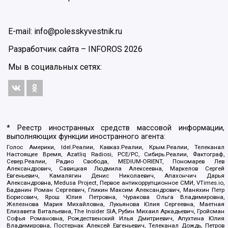
E-mail: info@polesskyvestnik.ru
Разработчик сайта –
INFOROS
2026
Мы в социальных сетях:
* Реестр иностранных средств массовой информации,
выполняющих функции иностранного агента:
Голос Америки, Idel.Реалии, Кавказ.Реалии, Крым.Реалии, Телеканал
Настоящее Время, Azatliq Radiosi, PCE/PC, Сибирь.Реалии, Фактограф,
Север.Реалии, Радио Свобода, MEDIUM-ORIENT, Пономарев Лев
Александрович, Савицкая Людмила Алексеевна, Маркелов Сергей
Евгеньевич, Камалягин Денис Николаевич, Апахончич Дарья
Александровна, Medusa Project, Первое антикоррупционное СМИ, VTimes.io,
Баданин Роман Сергеевич, Гликин Максим Александрович, Маняхин Петр
Борисович, Ярош Юлия Петровна, Чуракова Ольга Владимировна,
Железнова Мария Михайловна, Лукьянова Юлия Сергеевна, Маетная
Елизавета Витальевна, The Insider SIA, Рубин Михаил Аркадьевич, Гройсман
Софья Романовна, Рождественский Илья Дмитриевич, Апухтина Юлия
Владимировна, Постернак Алексей Евгеньевич, Телеканал Дождь, Петров