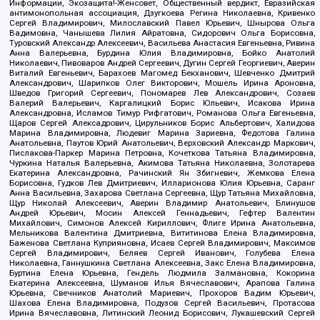
Информации, Экозащита!-Женсовет, Общественный вердикт, Евразийская
антимонопольная ассоциация, Дзугкоева Регина Николаевна, Кривенко
Сергей Владимирович, Милославский Павел Юрьевич, Шнырова Ольга
Вадимовна, Чанышева Лилия Айратовна, Сидорович Ольга Борисовна,
Туровский Александр Алексеевич, Васильева Анастасия Евгеньевна, Ривина
Анна Валерьевна, Бурдина Юлия Владимировна, Бойко Анатолий
Николаевич, Пивоваров Андрей Сергеевич, Дугин Сергей Георгиевич, Аверин
Виталий Евгеньевич, Барахоев Магомед Бекханович, Шевченко Дмитрий
Александрович, Шарипков Олег Викторович, Мошель Ирина Ароновна,
Шведов Григорий Сергеевич, Пономарев Лев Александрович, Созаев
Валерий Валерьевич, Каргалицкий Борис Юльевич, Исакова Ирина
Александровна, Исламов Тимур Рифгатович, Романова Ольга Евгеньевна,
Щаров Сергей Алексадрович, Цирульников Борис Альбертович, Халидова
Марина Владимировна, Людевиг Марина Зариевна, Федотова Галина
Анатольевна, Паутов Юрий Анатольевич, Верховский Александр Маркович,
Пислакова-Паркер Марина Петровна, Кочеткова Татьяна Владимировна,
Чуркина Наталья Валерьевна, Акимова Татьяна Николаевна, Золотарева
Екатерина Александровна, Рачинский Ян Збигневич, Жемкова Елена
Борисовна, Гудков Лев Дмитриевич, Илларионова Юлия Юрьевна, Саранг
Анна Васильевна, Захарова Светлана Сергеевна, Щур Татьяна Михайловна,
Щур Николай Алексеевич, Аверин Владимир Анатольевич, Блинушов
Андрей Юрьевич, Мосин Алексей Геннадьевич, Гефтер Валентин
Михайлович, Симонов Алексей Кириллович, Флиге Ирина Анатольевна,
Мельникова Валентина Дмитриевна, Вититинова Елена Владимировна,
Баженова Светлана Куприяновна, Исаев Сергей Владимирович, Максимов
Сергей Владимирович, Беляев Сергей Иванович, Голубева Елена
Николаевна, Ганнушкина Светлана Алексеевна, Закс Елена Владимировна,
Буртина Елена Юрьевна, Гендель Людмила Залмановна, Кокорина
Екатерина Алексеевна, Шуманов Илья Вячеславович, Арапова Галина
Юрьевна, Свечников Анатолий Мариевич, Прохоров Вадим Юрьевич,
Шахова Елена Владимировна, Подузов Сергей Васильевич, Протасова
Ирина Вячеславовна, Литинский Леонид Борисович, Лукашевский Сергей