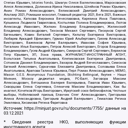
Степан Юрьевич, Istories fonds, Шмагун Олеся Валентиновна, Мароховская
Алеся Алексеевна, Долинина Ирина Николаевна, Шлейнов Роман Юрьевич,
Анин Роман Александрович, Великовский Дмитрий Александрович,
Альтаир 2021, Ромашки монолит, Главный редактор 2021, Вега 2021, Важные
иноагенты, Каткова Вероника Вячеславовна, Карезина Инна Павловна,
Кузьмина Людмила Гавриловна, Костылева Полина Владимировна, Лютов
Александр Иванович, Жилкин Владимир Владимирович, Жилинский
Владимир Александрович, Тихонов Михаил Сергеевич, Пискунов Сергей
Евгеньевич, Ковин Виталий Сергеевич, Кильтау Екатерина Викторовна,
Любарев Аркадий Ефимович, Гурман Юрий Альбертович, Грезев Александр
Викторович, Важенков Артем Валерьевич, Иванова София Юрьевна,
Пигалкин Илья Валерьевич, Петров Алексей Викторович, Егоров Владимир
Владимирович, Гусев Андрей Юрьевич, Смирнов Сергей Сергеевич, Верзилов
Петр Юрьевич, ЗП, Зона права, ЖУРНАЛИСТ-ИНОСТРАННЫЙ АГЕНТ,
Вольтская Татьяна Анатольевна, Клепиковская Екатерина Дмитриевна,
Сотников Даниил Владимирович, Захаров Андрей Вячеславович, Симонов
Евгений Алексеевич, Сурначева Елизавета Дмитриевна, Соловьева Елена
Анатольевна, Арапова Галина Юрьевна, Перл Роман Александрович, МЕМО,
Mason G.E.S. Anonymous Foundation, Stichting Bellingcat, Якутия – Наше
Мнение, Москоу диджитал медиа, РС-Балт, Заговора Максим
Александрович, Ветошкина Валерия Валерьевна, Павлов Иван Юрьевич,
Скворцова Елена Сергеевна, Оленичев Максим Владимирович, Как бы
инагент, Кочетков Игорь Викторович, Иркутский союз библиофилов, Честные
выборы, Нобелевский призыв, Еланчик Олег Александрович, Григорьева
Алина Александровна, Григорьев Андрей Валерьевич , Гималова Регина
Эмилевна, Хисамова Регина Фаритовна
Источник:
https://minjust.gov.ru/ru/documents/7755/
данные на
03.12.2021
* Сведения реестра НКО, выполняющих функции
иностранного агента: