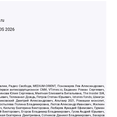
.ru
OS
2026
.Реалии, Радио Свобода, MEDIUM-ORIENT, Пономарев Лев Александрович,
ервое антикоррупционное СМИ, VTimes.io, Баданин Роман Сергеевич,
ова Юлия Сергеевна, Маетная Елизавета Витальевна, The Insider SIA,
ич, Телеканал Дождь, Петров Степан Юрьевич, Istories fonds, Шмагун
иковский Дмитрий Александрович, Альтаир 2021, Ромашки монолит,
, Костылева Полина Владимировна, Лютов Александр Иванович, Жилкин
, Кильтау Екатерина Викторовна, Любарев Аркадий Ефимович, Гурман
й Викторович, Егоров Владимир Владимирович, Гусев Андрей Юрьевич,
ская Екатерина Дмитриевна, Сотников Даниил Владимирович, Захаров