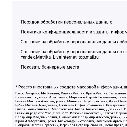
Порядок обработки персональных данных
Политика конфиденциальности и защиты инфор
Согласие на обработку персональных данных обр
Согласие на обработку персональных данных с
Yandex.Metrika, LiveInternet, top.mail.ru
Показать баннерные места
* Реестр иностранных средств массовой информации, 
Голос Америки, Idel.Реалии, Кавказ.Реалии, Крым.Реалии, Телеканал
Савицкая Людмила Алексеевна, Маркелов Сергей Евгеньевич, Камал
Гликин Максим Александрович, Маняхин Петр Борисович, Ярош Юлия П
Рубин Михаил Аркадьевич, Гройсман Софья Романовна, Рождественски
Олеся Валентиновна, Мароховская Алеся Алексеевна, Долинина И
Главный редактор 2021, Вега 2021, Важные иноагенты, Каткова Вер
Владимир Владимирович, Жилинский Владимир Александрович, Тихон
Юрий Альбертович, Грезев Александр Викторович, Важенков Артем В
Смирнов Сергей Сергеевич, Верзилов Петр Юрьевич, ЗП, Зона прав