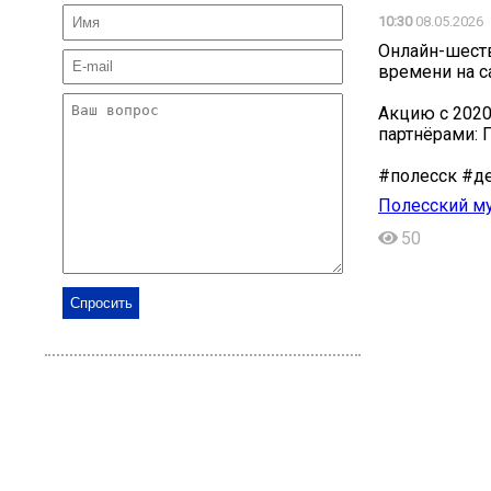
10:30
08.05.2026
Онлайн-шеств
времени на са
Акцию с 2020
партнёрами: 
#полесск #д
Полесский м
50