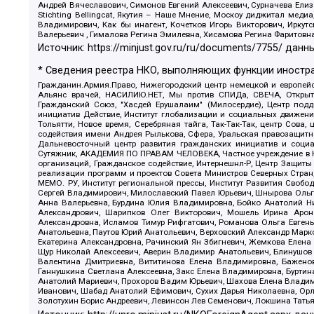
Андрей Вячеславович, Симонов Евгений Алексеевич, Сурначева Елиз
Stichting Bellingcat, Якутия – Наше Мнение, Москоу диджитал мед
Владимирович, Как бы инагент, Кочетков Игорь Викторович, Иркут
Валерьевич , Гималова Регина Эмилевна, Хисамова Регина Фаритовн
Источник:
https://minjust.gov.ru/ru/documents/7755/
данны
* Сведения реестра НКО, выполняющих функции иностра
Гражданин.Армия.Право, Нижегородский центр немецкой и европейск
Альянс врачей, НАСИЛИЮ.НЕТ, Мы против СПИДа, СВЕЧА, Открытый
Гражданский Союз, "Хасдей Ерушалаим" (Милосердие), Центр под
инициатив Действие, Институт глобализации и социальных движен
Тольятти, Новое время, Серебряная тайга, Так-Так-Так, центр Сова
содействия имени Андрея Рылькова, Сфера, Уральская правозащитна
Дальневосточный центр развития гражданских инициатив и социа
Сутяжник, АКАДЕМИЯ ПО ПРАВАМ ЧЕЛОВЕКА, Частное учреждение в Ка
организаций, Гражданское содействие, Интернешнл-Р, Центр Защиты
реализации программ и проектов Совета Министров Северных Стран
МЕМО. РУ, Институт региональной прессы, Институт Развития Своб
Сергей Владимирович, Милославский Павел Юрьевич, Шнырова Ольга
Анна Валерьевна, Бурдина Юлия Владимировна, Бойко Анатолий Ник
Александрович, Шарипков Олег Викторович, Мошель Ирина Ароно
Александровна, Исламов Тимур Рифгатович, Романова Ольга Евгень
Анатольевна, Паутов Юрий Анатольевич, Верховский Александр Марк
Екатерина Александровна, Рачинский Ян Збигневич, Жемкова Елена 
Щур Николай Алексеевич, Аверин Владимир Анатольевич, Блинушов 
Валентина Дмитриевна, Вититинова Елена Владимировна, Баженов
Ганнушкина Светлана Алексеевна, Закс Елена Владимировна, Буртин
Анатолий Мариевич, Прохоров Вадим Юрьевич, Шахова Елена Владими
Иванович, Шабад Анатолий Ефимович, Сухих Дарья Николаевна, Орл
Золотухин Борис Андреевич, Левинсон Лев Семенович, Локшина Тать