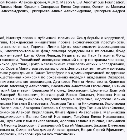
ерл Роман Александрович, МЕМО, Mason G.E.S. Anonymous Foundation,
, Павлов Иван Юрьевич, Скворцова Елена Сергеевна, Оленичев Максим
 Александрович, Григорьева Алина Александровна, Григорьев Андрей
б, Институт права и публичной политики, Фонд борьбы с коррупцией,
ива, Гражданская инициатива против экологической преступности,
рав заключенных, Горячая Линия, Центр социально-информационных
дан, Благотворительный фонд помощи осужденным и их семьям, Фонд
 Аналитический Центр Юрия Левады, Издательство Парк Гагарина, Фонд
гласности, Российский исследовательский центр по правам человека,
ское действие, Центр независимых социологических исследований,
в Совета Министров северных стран, Центр развития некоммерческих
стное учреждение в Санкт-Петербурге по административной поддержке
Общественная комиссия по сохранению наследия академика Сахарова,
нтимонопольная ассоциация, Дзугкоева Регина Николаевна, Кривенко
кий Александр Алексеевич, Васильева Анастасия Евгеньевна, Ривина
италий Евгеньевич, Барахоев Магомед Бекханович, Шевченко Дмитрий
 Валерий Валерьевич, Каргалицкий Борис Юльевич, Исакова Ирина
ва Марина Владимировна, Людевиг Марина Зариевна, Федотова Галина
уркина Наталья Валерьевна, Акимова Татьяна Николаевна, Золотарева
 Васильевна, Захарова Светлана Сергеевна, Щур Татьяна Михайловна,
 Симонов Алексей Кириллович, Флиге Ирина Анатольевна, Мельникова
адимирович, Беляев Сергей Иванович, Голубева Елена Николаевна,
вна, Шуманов Илья Вячеславович, Арапова Галина Юрьевна, Свечников
ий Леонид Борисович, Лукашевский Сергей Маркович, Бахмин Вячеслав
геньевна, Смирнов Владимир Александрович, Вицин Сергей Ефимович,
 Маркович, Захаров Герман Константинович