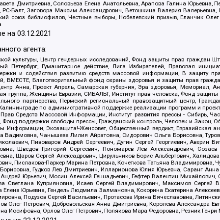
авета Дмитриевна, Соловьева Елена Анатольевна, Арапова Галина Юрьевна, П
иа, РС-Балт, Заговора Максим Александрович, Ветошкина Валерия Валерьевна
ский союз библиофилов, Честные выборы, Нобелевский призыв, Еланчик Олег
а
е на
03.12.2021
нного агента:
ой культуры, Центр гендерных исследований, Фонд защиты прав граждан Шта
 Петербург, Гуманитарное действие, Лига Избирателей, Правовая инициат
держки и содействия развитию средств массовой информации, В защиту п
ий, ВМЕСТЕ, Благотворительный фонд охраны здоровья и защиты прав граж
, центр Анна, Проект Апрель, Самарская губерния, Эра здоровья, Мемориал,
я группа, Женщины Евразии, СИБАЛЬТ, Институт прав человека, Фонд защиты 
льного партнерства, Пермский региональный правозащитный центр, Граждан
лининграде по административной поддержке реализации программ и проекто
 Прав Средств Массовой Информации, Институт развития прессы - Сибирь, Ча
, Фонд поддержки свободы прессы, Гражданский контроль, Человек и Закон, 
оды Информации, Экозащита!-Женсовет, Общественный вердикт, Евразийская а
 Вадимовна, Чанышева Лилия Айратовна, Сидорович Ольга Борисовна, Туровс
олаевич, Пивоваров Андрей Сергеевич, Дугин Сергей Георгиевич, Аверин В
вна, Шведов Григорий Сергеевич, Пономарев Лев Александрович, Созаев
евна, Щаров Сергей Алексадрович, Цирульников Борис Альбертович, Халидо
ович, Пислакова-Паркер Марина Петровна, Кочеткова Татьяна Владимировна, Ч
Борисовна, Гудков Лев Дмитриевич, Илларионова Юлия Юрьевна, Саранг Анна
Андрей Юрьевич, Мосин Алексей Геннадьевич, Гефтер Валентин Михайлович,
а Светлана Куприяновна, Исаев Сергей Владимирович, Максимов Сергей Вл
а Елена Юрьевна, Гендель Людмила Залмановна, Кокорина Екатерина Алексее
ровна, Подузов Сергей Васильевич, Протасова Ирина Вячеславовна, Литинск
ов Олег Петрович, Добровольская Анна Дмитриевна, Королева Александра Ев
яна Иосифовна, Орлов Олег Петрович, Полякова Мара Федоровна, Резник Генри