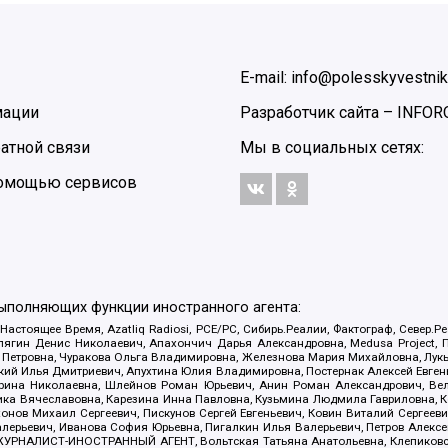
E-mail: info@polesskyvestnik
мации
Разработчик сайта –
INFOR
атной связи
Мы в социальных сетях:
 помощью сервисов
выполняющих функции иностранного агента:
 Настоящее Время, Azatliq Radiosi, PCE/PC, Сибирь.Реалии, Фактограф, Север
ягин Денис Николаевич, Апахончич Дарья Александровна, Medusa Project, П
етровна, Чуракова Ольга Владимировна, Железнова Мария Михайловна, Лукьян
й Илья Дмитриевич, Апухтина Юлия Владимировна, Постернак Алексей Евгеньев
рина Николаевна, Шлейнов Роман Юрьевич, Анин Роман Александрович, Вел
оника Вячеславовна, Карезина Инна Павловна, Кузьмина Людмила Гавриловна
ов Михаил Сергеевич, Пискунов Сергей Евгеньевич, Ковин Виталий Сергеевич
алерьевич, Иванова София Юрьевна, Пигалкин Илья Валерьевич, Петров Алексе
а, ЖУРНАЛИСТ-ИНОСТРАННЫЙ АГЕНТ, Вольтская Татьяна Анатольевна, Клепиков