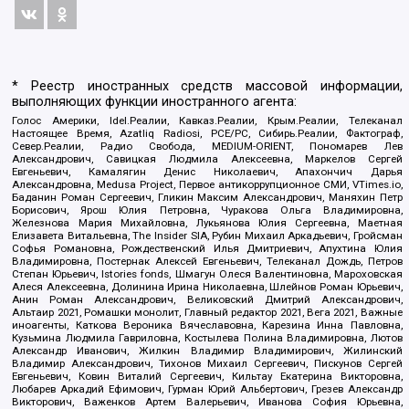
* Реестр иностранных средств массовой информации,
выполняющих функции иностранного агента:
Голос Америки, Idel.Реалии, Кавказ.Реалии, Крым.Реалии, Телеканал
Настоящее Время, Azatliq Radiosi, PCE/PC, Сибирь.Реалии, Фактограф,
Север.Реалии, Радио Свобода, MEDIUM-ORIENT, Пономарев Лев
Александрович, Савицкая Людмила Алексеевна, Маркелов Сергей
Евгеньевич, Камалягин Денис Николаевич, Апахончич Дарья
Александровна, Medusa Project, Первое антикоррупционное СМИ, VTimes.io,
Баданин Роман Сергеевич, Гликин Максим Александрович, Маняхин Петр
Борисович, Ярош Юлия Петровна, Чуракова Ольга Владимировна,
Железнова Мария Михайловна, Лукьянова Юлия Сергеевна, Маетная
Елизавета Витальевна, The Insider SIA, Рубин Михаил Аркадьевич, Гройсман
Софья Романовна, Рождественский Илья Дмитриевич, Апухтина Юлия
Владимировна, Постернак Алексей Евгеньевич, Телеканал Дождь, Петров
Степан Юрьевич, Istories fonds, Шмагун Олеся Валентиновна, Мароховская
Алеся Алексеевна, Долинина Ирина Николаевна, Шлейнов Роман Юрьевич,
Анин Роман Александрович, Великовский Дмитрий Александрович,
Альтаир 2021, Ромашки монолит, Главный редактор 2021, Вега 2021, Важные
иноагенты, Каткова Вероника Вячеславовна, Карезина Инна Павловна,
Кузьмина Людмила Гавриловна, Костылева Полина Владимировна, Лютов
Александр Иванович, Жилкин Владимир Владимирович, Жилинский
Владимир Александрович, Тихонов Михаил Сергеевич, Пискунов Сергей
Евгеньевич, Ковин Виталий Сергеевич, Кильтау Екатерина Викторовна,
Любарев Аркадий Ефимович, Гурман Юрий Альбертович, Грезев Александр
Викторович, Важенков Артем Валерьевич, Иванова София Юрьевна,