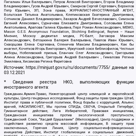
Пигалкин Илья Валерьевич, Петров Алексей Викторович, Егоров Владимир
Владимирович, Гусев Андрей Юрьевич, Смирнов Сергей Сергеевич, Верзилов
Петр Юрьевич, ЗП, Зона права, ЖУРНАЛИСТ-ИНОСТРАННЫЙ АГЕНТ,
Вольтская Татьяна Анатольевна, Клепиковская Екатерина Дмитриевна,
Сотников Даниил Владимирович, Захаров Андрей Вячеславович, Симонов
Евгений Алексеевич, Сурначева Елизавета Дмитриевна, Соловьева Елена
Анатольевна, Арапова Галина Юрьевна, Перл Роман Александрович, МЕМО,
Mason G.E.S. Anonymous Foundation, Stichting Bellingcat, Якутия – Наше
Мнение, Москоу диджитал медиа, РС-Балт, Заговора Максим
Александрович, Ветошкина Валерия Валерьевна, Павлов Иван Юрьевич,
Скворцова Елена Сергеевна, Оленичев Максим Владимирович, Как бы
инагент, Кочетков Игорь Викторович, Иркутский союз библиофилов, Честные
выборы, Нобелевский призыв, Еланчик Олег Александрович, Григорьева
Алина Александровна, Григорьев Андрей Валерьевич , Гималова Регина
Эмилевна, Хисамова Регина Фаритовна
Источник:
https://minjust.gov.ru/ru/documents/7755/
данные на
03.12.2021
* Сведения реестра НКО, выполняющих функции
иностранного агента:
Гражданин.Армия.Право, Нижегородский центр немецкой и европейской
культуры, Центр гендерных исследований, Фонд защиты прав граждан Штаб,
Институт права и публичной политики, Фонд борьбы с коррупцией, Альянс
врачей, НАСИЛИЮ.НЕТ, Мы против СПИДа, СВЕЧА, Открытый Петербург,
Гуманитарное действие, Лига Избирателей, Правовая инициатива,
Гражданская инициатива против экологической преступности,
Гражданский Союз, "Хасдей Ерушалаим" (Милосердие), Центр поддержки и
содействия развитию средств массовой информации, В защиту прав
заключенных, Горячая Линия, Центр социально-информационных
инициатив Действие, Институт глобализации и социальных движений,