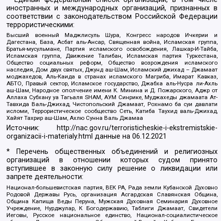
иностранных и международных организаций, признанных в
соответствии с законодательством Российской Федерации
террористическими:
Высший военный Маджлисуль Шура, Конгресс народов Ичкерии и
Дагестана, База, Асбат аль-Ансар, Священная война, Исламская группа,
Братья-мусульмане, Партия исламского освобождения, Лашкар-И-Тайба,
Исламская группа, Движение Талибан, Исламская партия Туркестана,
Общество социальных реформ, Общество возрождения исламского
наследия, Дом двух святых, Джунд аш-Шам, Исламский джихад – Джамаат
моджахедов, Аль-Каида в странах исламского Магриба, Имарат Кавказ,
АБТО, Правый сектор, Исламское государство, Джабха аль-Нусра ли-Ахль
аш-Шам, Народное ополчение имени К. Минина и Д. Пожарского, Аджр от
Аллаха Субхану уа Тагьаля SHAM, АУМ Синрике, Муджахеды джамаата Ат-
Тавхида Валь-Джихад, Чистопольский Джамаат, Рохнамо ба суи давлати
исломи, Террористическое сообщество Сеть, Катиба Таухид валь-Джихад,
Хайят Тахрир аш-Шам, Ахлю Сунна Валь Джамаа
Источник:
http://nac.gov.ru/terroristicheskie-i-ekstremistskie-
organizacii-i-materialy.html
данные на
06.12.2021
* Перечень общественных объединений и религиозных
организаций в отношении которых судом принято
вступившее в законную силу решение о ликвидации или
запрете деятельности:
Национал-большевистская партия, ВЕК РА, Рада земли Кубанской Духовно
Родовой Державы Русь, организация Асгардская Славянская Община,
Община Капища Веды Перуна, Мужская Духовная Семинария Духовное
Учреждение, Нурджулар, К Богодержавию, Таблиги Джамаат, Свидетели
Иеговы, Русское национальное единство, Национал-социалистическое