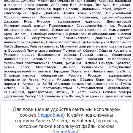
общество, Джамаат мувахидов, Объединенный Вилайат Кабарды, Балкарии
и Карачая, Союз славян, Ат-Такфир Валь-Хиджра, Пит Буль, Национал-
социалистическая рабочая партия России, Славянский союз, Формат-18,
Благородный Орден Дьявола, Армия воли народа, Национальная
Социалистическая Инициатива города Череповца, Духовно-Родовая
Держава Русь, Русское национальное единство, Древнерусской
Инглистической церкви Православных Староверов-Инглингов, Русский
общенациональный союз, Движение против нелегальной иммиграции,
Кровь и Честь, О свободе совести и о религиозных объединениях, Омская
организация общественного политического движения Русское
национальное единство, Северное Братство, Клуб Болельщиков Футбольного
Клуба Динамо, Файзрахманисты, Мусульманская религиозная организация
п. Боровский Тюменского района Тюменской области, Община Коренного
Русского народа Щелковского района, Правый сектор, Украинская
национальная ассамблея – Украинская народная самооборона,
Украинская повстанческая армия, Тризуб им. Степана Бандеры, Братство,
Белый Крест, Misanthropic division, Религиозное объединение
последователей инглиизма, Народная Социальная Инициатива, TulaSkins,
Этнополитическое объединение Русские, Русское национальное
объединение Атака, Мечеть Мирмамеда, Община Коренного Русского
народа г. Астрахани, ВОЛЯ, Меджлис крымскотатарского народа, Рубеж
Севера, ТОЙС, О противодействии экстремистской деятельности,
РЕВТАТПОД, Артподготовка, Штольц, В честь иконы Божией Матери
Державная, Сектор 16, Независимость, Фирма, Молодежная правозащитная
группа МПГ, Курсом Правды и Единения, Каракольская инициативная
группа, Автоград Крю, Союз Славянских Сил Руси, Алля-Аят,
Благотворительный пансионат Ак Умут, Русская республика Русь,
Для повышения удобства сайта мы используем
Арестантское уголовное единство, Башкорт, Нация и свобода, W.H.С., Фалунь
cookies (
подробнее
). К сайту подключены
Дафа, Иртыш Ultras, Русский Патриотический клуб-Новокузнецк/РПК,
сервисы Yandex.Metrika, LiveInternet, top.mail.ru,
Сибирский державный союз, Фонд борьбы с коррупцией, Фонд защиты прав
граждан, Штабы Навального, Совет граждан СССР Прикубанского округа г.
которые также используют файлы cookies
Краснодара
(
подробнее
).