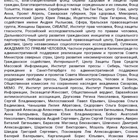
ВМЕСТЕ, Благотворительный фонд охраны здоровья и защиты прав
граждан, Благотворительный фонд помощи осужденным и их семьям, Фонд
Тольятти, Новое время, Серебряная тайга, Так-Так-Так, центр Сова, центр
Анна, Проект Апрель, Самарская губерния, Эра здоровья, Мемориал,
Аналитический Центр Юрия Левады, Издательство Парк Гагарина, Фонд
содействия имени Андрея Рылькова, Сфера, Уральская правозащитная
группа, Женщины Евразии, СИБАЛЬТ, Институт прав человека, Фонд защиты
гласности, Российский исследовательский центр по правам человека,
Дальневосточный центр развития гражданских инициатив и социального
партнерства, Пермский региональный правозащитный центр, Гражданское
действие, Центр независимых социологических исследований, Сутяжник,
АКАДЕМИЯ ПО ПРАВАМ ЧЕЛОВЕКА, Частное учреждение в Калининграде по
административной поддержке реализации программ и проектов Совета
Министров северных стран, Центр развития некоммерческих организаций,
Гражданское содействие, Интернешнл-Р, Центр Защиты Прав Средств
Массовой Информации, Институт развития прессы - Сибирь, Частное
учреждение в Санкт-Петербурге по административной поддержке
реализации программ и проектов Совета Министров Северных Стран, Фонд
поддержки свободы прессы, Гражданский контроль, Человек и Закон,
Общественная комиссия по сохранению наследия академика Сахарова,
МЕМО. РУ, Институт региональной прессы, Институт Развития Свободы
Информации, Экозащита!-Женсовет, Общественный вердикт, Евразийская
антимонопольная ассоциация, Дзугкоева Регина Николаевна, Кривенко
Сергей Владимирович, Милославский Павел Юрьевич, Шнырова Ольга
Вадимовна, Чанышева Лилия Айратовна, Сидорович Ольга Борисовна,
Туровский Александр Алексеевич, Васильева Анастасия Евгеньевна, Ривина
Анна Валерьевна, Бурдина Юлия Владимировна, Бойко Анатолий
Николаевич, Пивоваров Андрей Сергеевич, Дугин Сергей Георгиевич, Аверин
Виталий Евгеньевич, Барахоев Магомед Бекханович, Шевченко Дмитрий
Александрович, Шарипков Олег Викторович, Мошель Ирина Ароновна,
Шведов Григорий Сергеевич, Пономарев Лев Александрович, Созаев
Валерий Валерьевич, Каргалицкий Борис Юльевич, Исакова Ирина