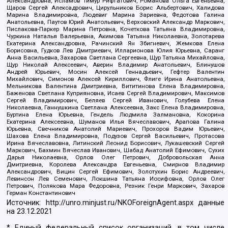
Александровна, Исламов Тимур Рифгатович, Романова Ольга Евгеньевна,
Щаров Сергей Алексадрович, Цирульников Борис Альбертович, Халидова
Марина Владимировна, Людевиг Марина Зариевна, Федотова Галина
Анатольевна, Паутов Юрий Анатольевич, Верховский Александр Маркович,
Пислакова-Паркер Марина Петровна, Кочеткова Татьяна Владимировна,
Чуркина Наталья Валерьевна, Акимова Татьяна Николаевна, Золотарева
Екатерина Александровна, Рачинский Ян Збигневич, Жемкова Елена
Борисовна, Гудков Лев Дмитриевич, Илларионова Юлия Юрьевна, Саранг
Анна Васильевна, Захарова Светлана Сергеевна, Щур Татьяна Михайловна,
Щур Николай Алексеевич, Аверин Владимир Анатольевич, Блинушов
Андрей Юрьевич, Мосин Алексей Геннадьевич, Гефтер Валентин
Михайлович, Симонов Алексей Кириллович, Флиге Ирина Анатольевна,
Мельникова Валентина Дмитриевна, Вититинова Елена Владимировна,
Баженова Светлана Куприяновна, Исаев Сергей Владимирович, Максимов
Сергей Владимирович, Беляев Сергей Иванович, Голубева Елена
Николаевна, Ганнушкина Светлана Алексеевна, Закс Елена Владимировна,
Буртина Елена Юрьевна, Гендель Людмила Залмановна, Кокорина
Екатерина Алексеевна, Шуманов Илья Вячеславович, Арапова Галина
Юрьевна, Свечников Анатолий Мариевич, Прохоров Вадим Юрьевич,
Шахова Елена Владимировна, Подузов Сергей Васильевич, Протасова
Ирина Вячеславовна, Литинский Леонид Борисович, Лукашевский Сергей
Маркович, Бахмин Вячеслав Иванович, Шабад Анатолий Ефимович, Сухих
Дарья Николаевна, Орлов Олег Петрович, Добровольская Анна
Дмитриевна, Королева Александра Евгеньевна, Смирнов Владимир
Александрович, Вицин Сергей Ефимович, Золотухин Борис Андреевич,
Левинсон Лев Семенович, Локшина Татьяна Иосифовна, Орлов Олег
Петрович, Полякова Мара Федоровна, Резник Генри Маркович, Захаров
Герман Константинович
Источник:
http://unro.minjust.ru/NKOForeignAgent.aspx
данные
на
23.12.2021
* Единый федеральный список организаций, в том числе