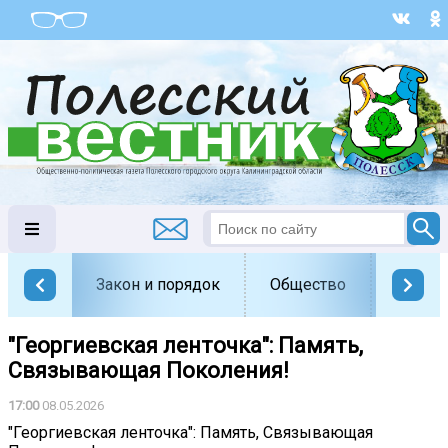
Закон и порядок
Общество
Офици
"Георгиевская ленточка": Память,
Связывающая Поколения!
17:00
08.05.2026
"Георгиевская ленточка": Память, Связывающая