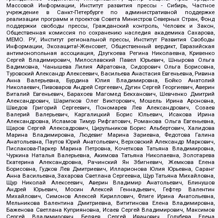
Массовой Информации, Институт развития прессы - Сибирь, Частное
учреждение в Санкт-Петербурге по административной поддержке
реализации программ и проектов Совета Министров Северных Стран, Фонд
поддержки свободы прессы, Гражданский контроль, Человек и Закон,
Общественная комиссия по сохранению наследия академика Сахарова,
МЕМО. РУ, Институт региональной прессы, Институт Развития Свободы
Информации, Экозащита!-Женсовет, Общественный вердикт, Евразийская
антимонопольная ассоциация, Дзугкоева Регина Николаевна, Кривенко
Сергей Владимирович, Милославский Павел Юрьевич, Шнырова Ольга
Вадимовна, Чанышева Лилия Айратовна, Сидорович Ольга Борисовна,
Туровский Александр Алексеевич, Васильева Анастасия Евгеньевна, Ривина
Анна Валерьевна, Бурдина Юлия Владимировна, Бойко Анатолий
Николаевич, Пивоваров Андрей Сергеевич, Дугин Сергей Георгиевич, Аверин
Виталий Евгеньевич, Барахоев Магомед Бекханович, Шевченко Дмитрий
Александрович, Шарипков Олег Викторович, Мошель Ирина Ароновна,
Шведов Григорий Сергеевич, Пономарев Лев Александрович, Созаев
Валерий Валерьевич, Каргалицкий Борис Юльевич, Исакова Ирина
Александровна, Исламов Тимур Рифгатович, Романова Ольга Евгеньевна,
Щаров Сергей Алексадрович, Цирульников Борис Альбертович, Халидова
Марина Владимировна, Людевиг Марина Зариевна, Федотова Галина
Анатольевна, Паутов Юрий Анатольевич, Верховский Александр Маркович,
Пислакова-Паркер Марина Петровна, Кочеткова Татьяна Владимировна,
Чуркина Наталья Валерьевна, Акимова Татьяна Николаевна, Золотарева
Екатерина Александровна, Рачинский Ян Збигневич, Жемкова Елена
Борисовна, Гудков Лев Дмитриевич, Илларионова Юлия Юрьевна, Саранг
Анна Васильевна, Захарова Светлана Сергеевна, Щур Татьяна Михайловна,
Щур Николай Алексеевич, Аверин Владимир Анатольевич, Блинушов
Андрей Юрьевич, Мосин Алексей Геннадьевич, Гефтер Валентин
Михайлович, Симонов Алексей Кириллович, Флиге Ирина Анатольевна,
Мельникова Валентина Дмитриевна, Вититинова Елена Владимировна,
Баженова Светлана Куприяновна, Исаев Сергей Владимирович, Максимов
Сергей Владимирович, Беляев Сергей Иванович, Голубева Елена