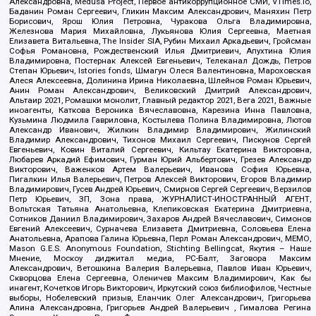
Александровна, Medusa Project, Первое антикоррупционное СМИ, VTimes.io,
Баданин Роман Сергеевич, Гликин Максим Александрович, Маняхин Петр
Борисович, Ярош Юлия Петровна, Чуракова Ольга Владимировна,
Железнова Мария Михайловна, Лукьянова Юлия Сергеевна, Маетная
Елизавета Витальевна, The Insider SIA, Рубин Михаил Аркадьевич, Гройсман
Софья Романовна, Рождественский Илья Дмитриевич, Апухтина Юлия
Владимировна, Постернак Алексей Евгеньевич, Телеканал Дождь, Петров
Степан Юрьевич, Istories fonds, Шмагун Олеся Валентиновна, Мароховская
Алеся Алексеевна, Долинина Ирина Николаевна, Шлейнов Роман Юрьевич,
Анин Роман Александрович, Великовский Дмитрий Александрович,
Альтаир 2021, Ромашки монолит, Главный редактор 2021, Вега 2021, Важные
иноагенты, Каткова Вероника Вячеславовна, Карезина Инна Павловна,
Кузьмина Людмила Гавриловна, Костылева Полина Владимировна, Лютов
Александр Иванович, Жилкин Владимир Владимирович, Жилинский
Владимир Александрович, Тихонов Михаил Сергеевич, Пискунов Сергей
Евгеньевич, Ковин Виталий Сергеевич, Кильтау Екатерина Викторовна,
Любарев Аркадий Ефимович, Гурман Юрий Альбертович, Грезев Александр
Викторович, Важенков Артем Валерьевич, Иванова София Юрьевна,
Пигалкин Илья Валерьевич, Петров Алексей Викторович, Егоров Владимир
Владимирович, Гусев Андрей Юрьевич, Смирнов Сергей Сергеевич, Верзилов
Петр Юрьевич, ЗП, Зона права, ЖУРНАЛИСТ-ИНОСТРАННЫЙ АГЕНТ,
Вольтская Татьяна Анатольевна, Клепиковская Екатерина Дмитриевна,
Сотников Даниил Владимирович, Захаров Андрей Вячеславович, Симонов
Евгений Алексеевич, Сурначева Елизавета Дмитриевна, Соловьева Елена
Анатольевна, Арапова Галина Юрьевна, Перл Роман Александрович, МЕМО,
Mason G.E.S. Anonymous Foundation, Stichting Bellingcat, Якутия – Наше
Мнение, Москоу диджитал медиа, РС-Балт, Заговора Максим
Александрович, Ветошкина Валерия Валерьевна, Павлов Иван Юрьевич,
Скворцова Елена Сергеевна, Оленичев Максим Владимирович, Как бы
инагент, Кочетков Игорь Викторович, Иркутский союз библиофилов, Честные
выборы, Нобелевский призыв, Еланчик Олег Александрович, Григорьева
Алина Александровна, Григорьев Андрей Валерьевич , Гималова Регина