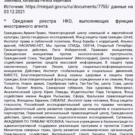
Эмилевна, Хисамова Регина Фаритовна
Источник:
https://minjust.gov.ru/ru/documents/7755/
данные на
03.12.2021
* Сведения реестра НКО, выполняющих функции
иностранного агента:
Гражданин.Армия.Право, Нижегородский центр немецкой и европейской
культуры, Центр гендерных исследований, Фонд защиты прав граждан Штаб,
Институт права и публичной политики, Фонд борьбы с коррупцией, Альянс
врачей, НАСИЛИЮ.НЕТ, Мы против СПИДа, СВЕЧА, Открытый Петербург,
Гуманитарное действие, Лига Избирателей, Правовая инициатива,
Гражданская инициатива против экологической преступности,
Гражданский Союз, "Хасдей Ерушалаим" (Милосердие), Центр поддержки и
содействия развитию средств массовой информации, В защиту прав
заключенных, Горячая Линия, Центр социально-информационных
инициатив Действие, Институт глобализации и социальных движений,
ВМЕСТЕ, Благотворительный фонд охраны здоровья и защиты прав
граждан, Благотворительный фонд помощи осужденным и их семьям, Фонд
Тольятти, Новое время, Серебряная тайга, Так-Так-Так, центр Сова, центр
Анна, Проект Апрель, Самарская губерния, Эра здоровья, Мемориал,
Аналитический Центр Юрия Левады, Издательство Парк Гагарина, Фонд
содействия имени Андрея Рылькова, Сфера, Уральская правозащитная
группа, Женщины Евразии, СИБАЛЬТ, Институт прав человека, Фонд защиты
гласности, Российский исследовательский центр по правам человека,
Дальневосточный центр развития гражданских инициатив и социального
партнерства, Пермский региональный правозащитный центр, Гражданское
действие, Центр независимых социологических исследований, Сутяжник,
АКАДЕМИЯ ПО ПРАВАМ ЧЕЛОВЕКА, Частное учреждение в Калининграде по
административной поддержке реализации программ и проектов Совета
Министров северных стран, Центр развития некоммерческих организаций,
Гражданское содействие, Интернешнл-Р, Центр Защиты Прав Средств