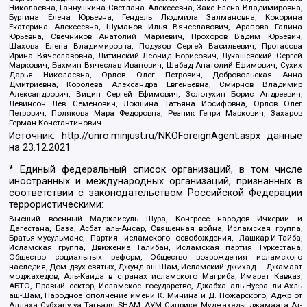
Николаевна, Ганнушкина Светлана Алексеевна, Закс Елена Владимировна,
Буртина Елена Юрьевна, Гендель Людмила Залмановна, Кокорина
Екатерина Алексеевна, Шуманов Илья Вячеславович, Арапова Галина
Юрьевна, Свечников Анатолий Мариевич, Прохоров Вадим Юрьевич,
Шахова Елена Владимировна, Подузов Сергей Васильевич, Протасова
Ирина Вячеславовна, Литинский Леонид Борисович, Лукашевский Сергей
Маркович, Бахмин Вячеслав Иванович, Шабад Анатолий Ефимович, Сухих
Дарья Николаевна, Орлов Олег Петрович, Добровольская Анна
Дмитриевна, Королева Александра Евгеньевна, Смирнов Владимир
Александрович, Вицин Сергей Ефимович, Золотухин Борис Андреевич,
Левинсон Лев Семенович, Локшина Татьяна Иосифовна, Орлов Олег
Петрович, Полякова Мара Федоровна, Резник Генри Маркович, Захаров
Герман Константинович
Источник:
http://unro.minjust.ru/NKOForeignAgent.aspx
данные
на
23.12.2021
* Единый федеральный список организаций, в том числе
иностранных и международных организаций, признанных в
соответствии с законодательством Российской Федерации
террористическими:
Высший военный Маджлисуль Шура, Конгресс народов Ичкерии и
Дагестана, База, Асбат аль-Ансар, Священная война, Исламская группа,
Братья-мусульмане, Партия исламского освобождения, Лашкар-И-Тайба,
Исламская группа, Движение Талибан, Исламская партия Туркестана,
Общество социальных реформ, Общество возрождения исламского
наследия, Дом двух святых, Джунд аш-Шам, Исламский джихад – Джамаат
моджахедов, Аль-Каида в странах исламского Магриба, Имарат Кавказ,
АБТО, Правый сектор, Исламское государство, Джабха аль-Нусра ли-Ахль
аш-Шам, Народное ополчение имени К. Минина и Д. Пожарского, Аджр от
Аллаха Субхану уа Тагьаля SHAM, АУМ Синрике, Муджахеды джамаата Ат-