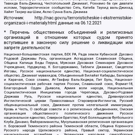
Тавхида Валь-Джихад, Чистопольский Джамаат, Рохнамо ба суи давлати
исломи, Террористическое сообщество Сеть, Катиба Таухид валь-Джихад,
Хайят Тахрир аш-Шам, Ахлю Сунна Валь Джамаа
Источник:
http://nac.gov.ru/terroristicheskie-i-ekstremistskie-
organizacii-i-materialy.html
данные на
06.12.2021
* Перечень общественных объединений и религиозных
организаций в отношении которых судом принято
вступившее в законную силу решение о ликвидации или
запрете деятельности:
Национал-большевистская партия, ВЕК РА, Рада земли Кубанской Духовно
Родовой Державы Русь, организация Асгардская Славянская Община,
Община Капища Веды Перуна, Мужская Духовная Семинария Духовное
Учреждение, Нурджулар, К Богодержавию, Таблиги Джамаат, Свидетели
Иеговы, Русское национальное единство, Национал-социалистическое
общество, Джамаат мувахидов, Объединенный Вилайат Кабарды, Балкарии
и Карачая, Союз славян, Ат-Такфир Валь-Хиджра, Пит Буль, Национал-
социалистическая рабочая партия России, Славянский союз, Формат-18,
Благородный Орден Дьявола, Армия воли народа, Национальная
Социалистическая Инициатива города Череповца, Духовно-Родовая
Держава Русь, Русское национальное единство, Древнерусской
Инглистической церкви Православных Староверов-Инглингов, Русский
общенациональный союз, Движение против нелегальной иммиграции,
Кровь и Честь, О свободе совести и о религиозных объединениях, Омская
организация общественного политического движения Русское
национальное единство, Северное Братство, Клуб Болельщиков Футбольного
Клуба Динамо, Файзрахманисты, Мусульманская религиозная организация
п. Боровский Тюменского района Тюменской области, Община Коренного
Русского народа Щелковского района, Правый сектор, Украинская
национальная ассамблея – Украинская народная самооборона,