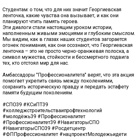
Студентам: о том, что для них значит Георгиевская
ленточка, какие чувства она вызывает, и как они
планируют чтить память героев.
Эти диалоги стали настоящим уроком истории,
наполненным живыми эмоциями и глубоким смыслом.
Мы видим, как в глазах наших студентов загорается
огонек понимания, как они осознают, что Георгиевская
ленточка – это не просто черно-оранжевая полоска, а
символ мужества, стойкости и бессмертного подвига
тех, кто отстоял мир для нас.
Амбассадоры "Профессионалитета" верят, что эта акция
помогает укрепить связь между поколениями,
сохранить историческую правду и передать эстафету
памяти будущим поколениям.
#СПО39 #КСиПТ39
#колледжстроительстваипрофтехнологий
#молодёжь39 #Профессионалитет
#Профессионалитет39 #НавигаторыСПО
#НавигаторыСПО39 #Росдетцентр
#ФППрофессионалитет #нацпроектМолодежьидети