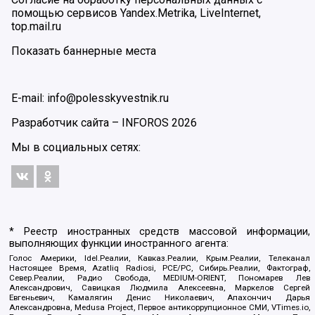
помощью сервисов Yandex.Metrika, LiveInternet,
top.mail.ru
Показать баннерные места
E-mail: info@polesskyvestnik.ru
Разработчик сайта –
INFOROS
2026
Мы в социальных сетях:
* Реестр иностранных средств массовой информации,
выполняющих функции иностранного агента:
Голос Америки, Idel.Реалии, Кавказ.Реалии, Крым.Реалии, Телеканал
Настоящее Время, Azatliq Radiosi, PCE/PC, Сибирь.Реалии, Фактограф,
Север.Реалии, Радио Свобода, MEDIUM-ORIENT, Пономарев Лев
Александрович, Савицкая Людмила Алексеевна, Маркелов Сергей
Евгеньевич, Камалягин Денис Николаевич, Апахончич Дарья
Александровна, Medusa Project, Первое антикоррупционное СМИ, VTimes.io,