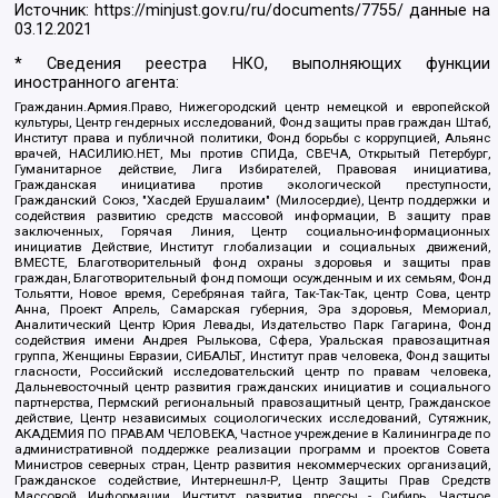
Источник:
https://minjust.gov.ru/ru/documents/7755/
данные на
03.12.2021
* Сведения реестра НКО, выполняющих функции
иностранного агента:
Гражданин.Армия.Право, Нижегородский центр немецкой и европейской
культуры, Центр гендерных исследований, Фонд защиты прав граждан Штаб,
Институт права и публичной политики, Фонд борьбы с коррупцией, Альянс
врачей, НАСИЛИЮ.НЕТ, Мы против СПИДа, СВЕЧА, Открытый Петербург,
Гуманитарное действие, Лига Избирателей, Правовая инициатива,
Гражданская инициатива против экологической преступности,
Гражданский Союз, "Хасдей Ерушалаим" (Милосердие), Центр поддержки и
содействия развитию средств массовой информации, В защиту прав
заключенных, Горячая Линия, Центр социально-информационных
инициатив Действие, Институт глобализации и социальных движений,
ВМЕСТЕ, Благотворительный фонд охраны здоровья и защиты прав
граждан, Благотворительный фонд помощи осужденным и их семьям, Фонд
Тольятти, Новое время, Серебряная тайга, Так-Так-Так, центр Сова, центр
Анна, Проект Апрель, Самарская губерния, Эра здоровья, Мемориал,
Аналитический Центр Юрия Левады, Издательство Парк Гагарина, Фонд
содействия имени Андрея Рылькова, Сфера, Уральская правозащитная
группа, Женщины Евразии, СИБАЛЬТ, Институт прав человека, Фонд защиты
гласности, Российский исследовательский центр по правам человека,
Дальневосточный центр развития гражданских инициатив и социального
партнерства, Пермский региональный правозащитный центр, Гражданское
действие, Центр независимых социологических исследований, Сутяжник,
АКАДЕМИЯ ПО ПРАВАМ ЧЕЛОВЕКА, Частное учреждение в Калининграде по
административной поддержке реализации программ и проектов Совета
Министров северных стран, Центр развития некоммерческих организаций,
Гражданское содействие, Интернешнл-Р, Центр Защиты Прав Средств
Массовой Информации, Институт развития прессы - Сибирь, Частное