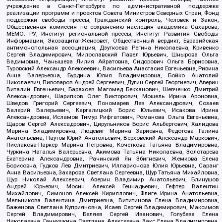
учреждение в Санкт-Петербурге по административной поддержке
реализации программ и проектов Совета Министров Северных Стран, Фонд
поддержки свободы прессы, Гражданский контроль, Человек и Закон,
Общественная комиссия по сохранению наследия академика Сахарова,
МЕМО. РУ, Институт региональной прессы, Институт Развития Свободы
Информации, Экозащита!-Женсовет, Общественный вердикт, Евразийская
антимонопольная ассоциация, Дзугкоева Регина Николаевна, Кривенко
Сергей Владимирович, Милославский Павел Юрьевич, Шнырова Ольга
Вадимовна, Чанышева Лилия Айратовна, Сидорович Ольга Борисовна,
Туровский Александр Алексеевич, Васильева Анастасия Евгеньевна, Ривина
Анна Валерьевна, Бурдина Юлия Владимировна, Бойко Анатолий
Николаевич, Пивоваров Андрей Сергеевич, Дугин Сергей Георгиевич, Аверин
Виталий Евгеньевич, Барахоев Магомед Бекханович, Шевченко Дмитрий
Александрович, Шарипков Олег Викторович, Мошель Ирина Ароновна,
Шведов Григорий Сергеевич, Пономарев Лев Александрович, Созаев
Валерий Валерьевич, Каргалицкий Борис Юльевич, Исакова Ирина
Александровна, Исламов Тимур Рифгатович, Романова Ольга Евгеньевна,
Щаров Сергей Алексадрович, Цирульников Борис Альбертович, Халидова
Марина Владимировна, Людевиг Марина Зариевна, Федотова Галина
Анатольевна, Паутов Юрий Анатольевич, Верховский Александр Маркович,
Пислакова-Паркер Марина Петровна, Кочеткова Татьяна Владимировна,
Чуркина Наталья Валерьевна, Акимова Татьяна Николаевна, Золотарева
Екатерина Александровна, Рачинский Ян Збигневич, Жемкова Елена
Борисовна, Гудков Лев Дмитриевич, Илларионова Юлия Юрьевна, Саранг
Анна Васильевна, Захарова Светлана Сергеевна, Щур Татьяна Михайловна,
Щур Николай Алексеевич, Аверин Владимир Анатольевич, Блинушов
Андрей Юрьевич, Мосин Алексей Геннадьевич, Гефтер Валентин
Михайлович, Симонов Алексей Кириллович, Флиге Ирина Анатольевна,
Мельникова Валентина Дмитриевна, Вититинова Елена Владимировна,
Баженова Светлана Куприяновна, Исаев Сергей Владимирович, Максимов
Сергей Владимирович, Беляев Сергей Иванович, Голубева Елена
Николаевна, Ганнушкина Светлана Алексеевна, Закс Елена Владимировна,