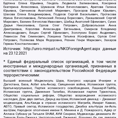
Буртина Елена Юрьевна, Гендель Людмила Залмановна, Кокорина
Екатерина Алексеевна, Шуманов Илья Вячеславович, Арапова Галина
Юрьевна, Свечников Анатолий Мариевич, Прохоров Вадим Юрьевич,
Шахова Елена Владимировна, Подузов Сергей Васильевич, Протасова
Ирина Вячеславовна, Литинский Леонид Борисович, Лукашевский Сергей
Маркович, Бахмин Вячеслав Иванович, Шабад Анатолий Ефимович, Сухих
Дарья Николаевна, Орлов Олег Петрович, Добровольская Анна
Дмитриевна, Королева Александра Евгеньевна, Смирнов Владимир
Александрович, Вицин Сергей Ефимович, Золотухин Борис Андреевич,
Левинсон Лев Семенович, Локшина Татьяна Иосифовна, Орлов Олег
Петрович, Полякова Мара Федоровна, Резник Генри Маркович, Захаров
Герман Константинович
Источник:
http://unro.minjust.ru/NKOForeignAgent.aspx
данные
на
23.12.2021
* Единый федеральный список организаций, в том числе
иностранных и международных организаций, признанных в
соответствии с законодательством Российской Федерации
террористическими:
Высший военный Маджлисуль Шура, Конгресс народов Ичкерии и
Дагестана, База, Асбат аль-Ансар, Священная война, Исламская группа,
Братья-мусульмане, Партия исламского освобождения, Лашкар-И-Тайба,
Исламская группа, Движение Талибан, Исламская партия Туркестана,
Общество социальных реформ, Общество возрождения исламского
наследия, Дом двух святых, Джунд аш-Шам, Исламский джихад – Джамаат
моджахедов, Аль-Каида в странах исламского Магриба, Имарат Кавказ,
АБТО, Правый сектор, Исламское государство, Джабха аль-Нусра ли-Ахль
аш-Шам, Народное ополчение имени К. Минина и Д. Пожарского, Аджр от
Аллаха Субхану уа Тагьаля SHAM, АУМ Синрике, Муджахеды джамаата Ат-
Тавхида Валь-Джихад, Чистопольский Джамаат, Рохнамо ба суи давлати