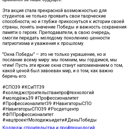
Эта акция стала прекрасной возможностью для
студентов не только проявить свои творческие
способности, но и глубже прикоснуться к истории своей
страны, понять значение Победы и важность сохранения
памяти о героях. Преподаватели, в свою очередь,
смогли передать молодому поколению ценности
патриотизма и уважения к прошлому.
"Окна Победы" – это не только украшение, но и
послание всему миру: мы помним, мы гордимся, мы
чтим! Пусть эти яркие окна станут напоминанием о том,
какой ценой был завоеван мир, и о том, как важно
беречь его.
#СПО39 #КСиПТ39
#колледжстроительстваипрофтехнологий
#молодёжь39 #Профессионалитет
#Профессионалитет39 #НавигаторыСПО
#НавигаторыСПО39 #Росдетцентр
#ФППрофессионалитет
#нацпроектМолодежьидети#ДеньПобеды
Колледж строительства и профтехнологий