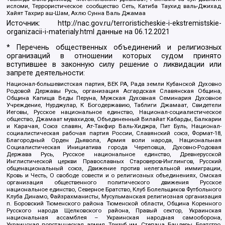
исломи, Террористическое сообщество Сеть, Катиба Таухид валь-Джихад,
Хайят Тахрир аш-Шам, Ахлю Сунна Валь Джамаа
Источник:
http://nac.gov.ru/terroristicheskie-i-ekstremistskie-
organizacii-i-materialy.html
данные на
06.12.2021
* Перечень общественных объединений и религиозных
организаций в отношении которых судом принято
вступившее в законную силу решение о ликвидации или
запрете деятельности:
Национал-большевистская партия, ВЕК РА, Рада земли Кубанской Духовно
Родовой Державы Русь, организация Асгардская Славянская Община,
Община Капища Веды Перуна, Мужская Духовная Семинария Духовное
Учреждение, Нурджулар, К Богодержавию, Таблиги Джамаат, Свидетели
Иеговы, Русское национальное единство, Национал-социалистическое
общество, Джамаат мувахидов, Объединенный Вилайат Кабарды, Балкарии
и Карачая, Союз славян, Ат-Такфир Валь-Хиджра, Пит Буль, Национал-
социалистическая рабочая партия России, Славянский союз, Формат-18,
Благородный Орден Дьявола, Армия воли народа, Национальная
Социалистическая Инициатива города Череповца, Духовно-Родовая
Держава Русь, Русское национальное единство, Древнерусской
Инглистической церкви Православных Староверов-Инглингов, Русский
общенациональный союз, Движение против нелегальной иммиграции,
Кровь и Честь, О свободе совести и о религиозных объединениях, Омская
организация общественного политического движения Русское
национальное единство, Северное Братство, Клуб Болельщиков Футбольного
Клуба Динамо, Файзрахманисты, Мусульманская религиозная организация
п. Боровский Тюменского района Тюменской области, Община Коренного
Русского народа Щелковского района, Правый сектор, Украинская
национальная ассамблея – Украинская народная самооборона,
Украинская повстанческая армия, Тризуб им. Степана Бандеры, Братство,