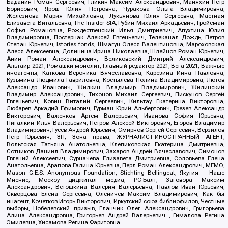
Баданин Роман Сергеевич, Гликин Максим Александрович, Маняхин Петр
Борисович, Ярош Юлия Петровна, Чуракова Ольга Владимировна,
Железнова Мария Михайловна, Лукьянова Юлия Сергеевна, Маетная
Елизавета Витальевна, The Insider SIA, Рубин Михаил Аркадьевич, Гройсман
Софья Романовна, Рождественский Илья Дмитриевич, Апухтина Юлия
Владимировна, Постернак Алексей Евгеньевич, Телеканал Дождь, Петров
Степан Юрьевич, Istories fonds, Шмагун Олеся Валентиновна, Мароховская
Алеся Алексеевна, Долинина Ирина Николаевна, Шлейнов Роман Юрьевич,
Анин Роман Александрович, Великовский Дмитрий Александрович,
Альтаир 2021, Ромашки монолит, Главный редактор 2021, Вега 2021, Важные
иноагенты, Каткова Вероника Вячеславовна, Карезина Инна Павловна,
Кузьмина Людмила Гавриловна, Костылева Полина Владимировна, Лютов
Александр Иванович, Жилкин Владимир Владимирович, Жилинский
Владимир Александрович, Тихонов Михаил Сергеевич, Пискунов Сергей
Евгеньевич, Ковин Виталий Сергеевич, Кильтау Екатерина Викторовна,
Любарев Аркадий Ефимович, Гурман Юрий Альбертович, Грезев Александр
Викторович, Важенков Артем Валерьевич, Иванова София Юрьевна,
Пигалкин Илья Валерьевич, Петров Алексей Викторович, Егоров Владимир
Владимирович, Гусев Андрей Юрьевич, Смирнов Сергей Сергеевич, Верзилов
Петр Юрьевич, ЗП, Зона права, ЖУРНАЛИСТ-ИНОСТРАННЫЙ АГЕНТ,
Вольтская Татьяна Анатольевна, Клепиковская Екатерина Дмитриевна,
Сотников Даниил Владимирович, Захаров Андрей Вячеславович, Симонов
Евгений Алексеевич, Сурначева Елизавета Дмитриевна, Соловьева Елена
Анатольевна, Арапова Галина Юрьевна, Перл Роман Александрович, МЕМО,
Mason G.E.S. Anonymous Foundation, Stichting Bellingcat, Якутия – Наше
Мнение, Москоу диджитал медиа, РС-Балт, Заговора Максим
Александрович, Ветошкина Валерия Валерьевна, Павлов Иван Юрьевич,
Скворцова Елена Сергеевна, Оленичев Максим Владимирович, Как бы
инагент, Кочетков Игорь Викторович, Иркутский союз библиофилов, Честные
выборы, Нобелевский призыв, Еланчик Олег Александрович, Григорьева
Алина Александровна, Григорьев Андрей Валерьевич , Гималова Регина
Эмилевна, Хисамова Регина Фаритовна