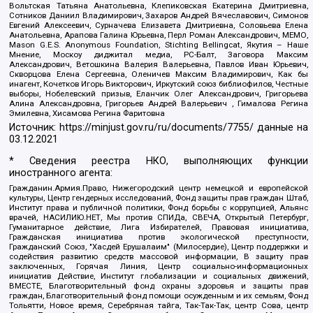
Вольтская Татьяна Анатольевна, Клепиковская Екатерина Дмитриевна,
Сотников Даниил Владимирович, Захаров Андрей Вячеславович, Симонов
Евгений Алексеевич, Сурначева Елизавета Дмитриевна, Соловьева Елена
Анатольевна, Арапова Галина Юрьевна, Перл Роман Александрович, МЕМО,
Mason G.E.S. Anonymous Foundation, Stichting Bellingcat, Якутия – Наше
Мнение, Москоу диджитал медиа, РС-Балт, Заговора Максим
Александрович, Ветошкина Валерия Валерьевна, Павлов Иван Юрьевич,
Скворцова Елена Сергеевна, Оленичев Максим Владимирович, Как бы
инагент, Кочетков Игорь Викторович, Иркутский союз библиофилов, Честные
выборы, Нобелевский призыв, Еланчик Олег Александрович, Григорьева
Алина Александровна, Григорьев Андрей Валерьевич , Гималова Регина
Эмилевна, Хисамова Регина Фаритовна
Источник:
https://minjust.gov.ru/ru/documents/7755/
данные на
03.12.2021
* Сведения реестра НКО, выполняющих функции
иностранного агента:
Гражданин.Армия.Право, Нижегородский центр немецкой и европейской
культуры, Центр гендерных исследований, Фонд защиты прав граждан Штаб,
Институт права и публичной политики, Фонд борьбы с коррупцией, Альянс
врачей, НАСИЛИЮ.НЕТ, Мы против СПИДа, СВЕЧА, Открытый Петербург,
Гуманитарное действие, Лига Избирателей, Правовая инициатива,
Гражданская инициатива против экологической преступности,
Гражданский Союз, "Хасдей Ерушалаим" (Милосердие), Центр поддержки и
содействия развитию средств массовой информации, В защиту прав
заключенных, Горячая Линия, Центр социально-информационных
инициатив Действие, Институт глобализации и социальных движений,
ВМЕСТЕ, Благотворительный фонд охраны здоровья и защиты прав
граждан, Благотворительный фонд помощи осужденным и их семьям, Фонд
Тольятти, Новое время, Серебряная тайга, Так-Так-Так, центр Сова, центр