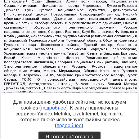
Благородный Орден Дьявола, Армия воли народа, Национальная
Социалистическая Инициатива города Череповца, Духовно-Родовая
Держава Русь, Русское национальное единство, Древнерусской
Инглистической церкви Православных Староверов-Инглингов, Русский
общенациональный союз, Движение против нелегальной иммиграции,
Кровь и Честь, О свободе совести и о религиозных объединениях, Омская
организация общественного политического движения Русское
национальное единство, Северное Братство, Клуб Болельщиков Футбольного
Клуба Динамо, Файзрахманисты, Мусульманская религиозная организация
п. Боровский Тюменского района Тюменской области, Община Коренного
Русского народа Щелковского района, Правый сектор, Украинская
национальная ассамблея – Украинская народная самооборона,
Украинская повстанческая армия, Тризуб им. Степана Бандеры, Братство,
Белый Крест, Misanthropic division, Религиозное объединение
последователей инглиизма, Народная Социальная Инициатива, TulaSkins,
Этнополитическое объединение Русские, Русское национальное
объединение Атака, Мечеть Мирмамеда, Община Коренного Русского
народа г. Астрахани, ВОЛЯ, Меджлис крымскотатарского народа, Рубеж
Севера, ТОЙС, О противодействии экстремистской деятельности,
РЕВТАТПОД, Артподготовка, Штольц, В честь иконы Божией Матери
Державная, Сектор 16, Независимость, Фирма, Молодежная правозащитная
группа МПГ, Курсом Правды и Единения, Каракольская инициативная
группа, Автоград Крю, Союз Славянских Сил Руси, Алля-Аят,
Благотворительный пансионат Ак Умут, Русская республика Русь,
Для повышения удобства сайта мы используем
Арестантское уголовное единство, Башкорт, Нация и свобода, W.H.С., Фалунь
cookies (
подробнее
). К сайту подключены
Дафа, Иртыш Ultras, Русский Патриотический клуб-Новокузнецк/РПК,
сервисы Yandex.Metrika, LiveInternet, top.mail.ru,
Сибирский державный союз, Фонд борьбы с коррупцией, Фонд защиты прав
граждан, Штабы Навального, Совет граждан СССР Прикубанского округа г.
которые также используют файлы cookies
Краснодара
(
подробнее
).
Источник:
https://minjust.gov.ru/ru/documents/7822/
данные на
08.12.2021
Я согласен/согласна