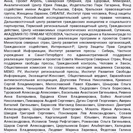
Анна, Проект Апрель, Самарская губерния, Эра здоровья, Мемориал,
Аналитический Центр Юрия Левады, Издательство Парк Гагарина, Фонд
содействия имени Андрея Рылькова, Сфера, Уральская правозащитная
группа, Женщины Евразии, СИБАЛЬТ, Институт прав человека, Фонд защиты
гласности, Российский исследовательский центр по правам человека,
Дальневосточный центр развития гражданских инициатив и социального
партнерства, Пермский региональный правозащитный центр, Гражданское
действие, Центр независимых социологических исследований, Сутяжник,
АКАДЕМИЯ ПО ПРАВАМ ЧЕЛОВЕКА, Частное учреждение в Калининграде по
административной поддержке реализации программ и проектов Совета
Министров северных стран, Центр развития некоммерческих организаций,
Гражданское содействие, Интернешнл-Р, Центр Защиты Прав Средств
Массовой Информации, Институт развития прессы - Сибирь, Частное
учреждение в Санкт-Петербурге по административной поддержке
реализации программ и проектов Совета Министров Северных Стран, Фонд
поддержки свободы прессы, Гражданский контроль, Человек и Закон,
Общественная комиссия по сохранению наследия академика Сахарова,
МЕМО. РУ, Институт региональной прессы, Институт Развития Свободы
Информации, Экозащита!-Женсовет, Общественный вердикт, Евразийская
антимонопольная ассоциация, Дзугкоева Регина Николаевна, Кривенко
Сергей Владимирович, Милославский Павел Юрьевич, Шнырова Ольга
Вадимовна, Чанышева Лилия Айратовна, Сидорович Ольга Борисовна,
Туровский Александр Алексеевич, Васильева Анастасия Евгеньевна, Ривина
Анна Валерьевна, Бурдина Юлия Владимировна, Бойко Анатолий
Николаевич, Пивоваров Андрей Сергеевич, Дугин Сергей Георгиевич, Аверин
Виталий Евгеньевич, Барахоев Магомед Бекханович, Шевченко Дмитрий
Александрович, Шарипков Олег Викторович, Мошель Ирина Ароновна,
Шведов Григорий Сергеевич, Пономарев Лев Александрович, Созаев
Валерий Валерьевич, Каргалицкий Борис Юльевич, Исакова Ирина
Александровна, Исламов Тимур Рифгатович, Романова Ольга Евгеньевна,
Щаров Сергей Алексадрович, Цирульников Борис Альбертович, Халидова
Марина Владимировна, Людевиг Марина Зариевна, Федотова Галина