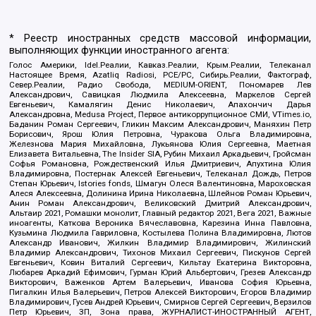
* Реестр иностранных средств массовой информации,
выполняющих функции иностранного агента:
Голос Америки, Idel.Реалии, Кавказ.Реалии, Крым.Реалии, Телеканал
Настоящее Время, Azatliq Radiosi, PCE/PC, Сибирь.Реалии, Фактограф,
Север.Реалии, Радио Свобода, MEDIUM-ORIENT, Пономарев Лев
Александрович, Савицкая Людмила Алексеевна, Маркелов Сергей
Евгеньевич, Камалягин Денис Николаевич, Апахончич Дарья
Александровна, Medusa Project, Первое антикоррупционное СМИ, VTimes.io,
Баданин Роман Сергеевич, Гликин Максим Александрович, Маняхин Петр
Борисович, Ярош Юлия Петровна, Чуракова Ольга Владимировна,
Железнова Мария Михайловна, Лукьянова Юлия Сергеевна, Маетная
Елизавета Витальевна, The Insider SIA, Рубин Михаил Аркадьевич, Гройсман
Софья Романовна, Рождественский Илья Дмитриевич, Апухтина Юлия
Владимировна, Постернак Алексей Евгеньевич, Телеканал Дождь, Петров
Степан Юрьевич, Istories fonds, Шмагун Олеся Валентиновна, Мароховская
Алеся Алексеевна, Долинина Ирина Николаевна, Шлейнов Роман Юрьевич,
Анин Роман Александрович, Великовский Дмитрий Александрович,
Альтаир 2021, Ромашки монолит, Главный редактор 2021, Вега 2021, Важные
иноагенты, Каткова Вероника Вячеславовна, Карезина Инна Павловна,
Кузьмина Людмила Гавриловна, Костылева Полина Владимировна, Лютов
Александр Иванович, Жилкин Владимир Владимирович, Жилинский
Владимир Александрович, Тихонов Михаил Сергеевич, Пискунов Сергей
Евгеньевич, Ковин Виталий Сергеевич, Кильтау Екатерина Викторовна,
Любарев Аркадий Ефимович, Гурман Юрий Альбертович, Грезев Александр
Викторович, Важенков Артем Валерьевич, Иванова София Юрьевна,
Пигалкин Илья Валерьевич, Петров Алексей Викторович, Егоров Владимир
Владимирович, Гусев Андрей Юрьевич, Смирнов Сергей Сергеевич, Верзилов
Петр Юрьевич, ЗП, Зона права, ЖУРНАЛИСТ-ИНОСТРАННЫЙ АГЕНТ,