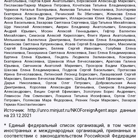
Анатольевна, Паутов Юрий Анатольевич, Верховский Александр Маркович,
Пислакова-Паркер Марина Петровна, Кочеткова Татьяна Владимировна,
Чуркина Наталья Валерьевна, Акимова Татьяна Николаевна, Золотарева
Екатерина Александровна, Рачинский Ян Збигневич, Жемкова Елена
Борисовна, Гудков Лев Дмитриевич, Илларионова Юлия Юрьевна, Саранг
Анна Васильевна, Захарова Светлана Сергеевна, Щур Татьяна Михайловна,
Щур Николай Алексеевич, Аверин Владимир Анатольевич, Блинушов
Андрей Юрьевич, Мосин Алексей Геннадьевич, Гефтер Валентин
Михайлович, Симонов Алексей Кириллович, Флиге Ирина Анатольевна,
Мельникова Валентина Дмитриевна, Вититинова Елена Владимировна,
Баженова Светлана Куприяновна, Исаев Сергей Владимирович, Максимов
Сергей Владимирович, Беляев Сергей Иванович, Голубева Елена
Николаевна, Ганнушкина Светлана Алексеевна, Закс Елена Владимировна,
Буртина Елена Юрьевна, Гендель Людмила Залмановна, Кокорина
Екатерина Алексеевна, Шуманов Илья Вячеславович, Арапова Галина
Юрьевна, Свечников Анатолий Мариевич, Прохоров Вадим Юрьевич,
Шахова Елена Владимировна, Подузов Сергей Васильевич, Протасова
Ирина Вячеславовна, Литинский Леонид Борисович, Лукашевский Сергей
Маркович, Бахмин Вячеслав Иванович, Шабад Анатолий Ефимович, Сухих
Дарья Николаевна, Орлов Олег Петрович, Добровольская Анна
Дмитриевна, Королева Александра Евгеньевна, Смирнов Владимир
Александрович, Вицин Сергей Ефимович, Золотухин Борис Андреевич,
Левинсон Лев Семенович, Локшина Татьяна Иосифовна, Орлов Олег
Петрович, Полякова Мара Федоровна, Резник Генри Маркович, Захаров
Герман Константинович
Источник:
http://unro.minjust.ru/NKOForeignAgent.aspx
данные
на
23.12.2021
* Единый федеральный список организаций, в том числе
иностранных и международных организаций, признанных в
соответствии с законодательством Российской Федерации