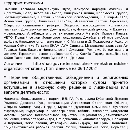
террористическими:
Высший военный Маджлисуль Шура, Конгресс народов Ичкерии и
Дагестана, База, Асбат аль-Ансар, Священная война, Исламская группа,
Братья-мусульмане, Партия исламского освобождения, Лашкар-И-Тайба,
Исламская группа, Движение Талибан, Исламская партия Туркестана,
Общество социальных реформ, Общество возрождения исламского
наследия, Дом двух святых, Джунд аш-Шам, Исламский джихад – Джамаат
моджахедов, Аль-Каида в странах исламского Магриба, Имарат Кавказ,
АБТО, Правый сектор, Исламское государство, Джабха аль-Нусра ли-Ахль
аш-Шам, Народное ополчение имени К. Минина и Д. Пожарского, Аджр от
Аллаха Субхану уа Тагьаля SHAM, АУМ Синрике, Муджахеды джамаата Ат-
Тавхида Валь-Джихад, Чистопольский Джамаат, Рохнамо ба суи давлати
исломи, Террористическое сообщество Сеть, Катиба Таухид валь-Джихад,
Хайят Тахрир аш-Шам, Ахлю Сунна Валь Джамаа
Источник:
http://nac.gov.ru/terroristicheskie-i-ekstremistskie-
organizacii-i-materialy.html
данные на
06.12.2021
* Перечень общественных объединений и религиозных
организаций в отношении которых судом принято
вступившее в законную силу решение о ликвидации или
запрете деятельности:
Национал-большевистская партия, ВЕК РА, Рада земли Кубанской Духовно
Родовой Державы Русь, организация Асгардская Славянская Община,
Община Капища Веды Перуна, Мужская Духовная Семинария Духовное
Учреждение, Нурджулар, К Богодержавию, Таблиги Джамаат, Свидетели
Иеговы, Русское национальное единство, Национал-социалистическое
общество, Джамаат мувахидов, Объединенный Вилайат Кабарды, Балкарии
и Карачая, Союз славян, Ат-Такфир Валь-Хиджра, Пит Буль, Национал-
социалистическая рабочая партия России, Славянский союз, Формат-18,