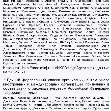
Щур Николай Алексеевич, Аверин Владимир Анатольевич, Блинушов
Андрей Юрьевич, Мосин Алексей Геннадьевич, Гефтер Валентин
Михайлович, Симонов Алексей Кириллович, Флиге Ирина Анатольевна,
Мельникова Валентина Дмитриевна, Вититинова Елена Владимировна,
Баженова Светлана Куприяновна, Исаев Сергей Владимирович, Максимов
Сергей Владимирович, Беляев Сергей Иванович, Голубева Елена
Николаевна, Ганнушкина Светлана Алексеевна, Закс Елена Владимировна,
Буртина Елена Юрьевна, Гендель Людмила Залмановна, Кокорина
Екатерина Алексеевна, Шуманов Илья Вячеславович, Арапова Галина
Юрьевна, Свечников Анатолий Мариевич, Прохоров Вадим Юрьевич,
Шахова Елена Владимировна, Подузов Сергей Васильевич, Протасова
Ирина Вячеславовна, Литинский Леонид Борисович, Лукашевский Сергей
Маркович, Бахмин Вячеслав Иванович, Шабад Анатолий Ефимович, Сухих
Дарья Николаевна, Орлов Олег Петрович, Добровольская Анна
Дмитриевна, Королева Александра Евгеньевна, Смирнов Владимир
Александрович, Вицин Сергей Ефимович, Золотухин Борис Андреевич,
Левинсон Лев Семенович, Локшина Татьяна Иосифовна, Орлов Олег
Петрович, Полякова Мара Федоровна, Резник Генри Маркович, Захаров
Герман Константинович
Источник:
http://unro.minjust.ru/NKOForeignAgent.aspx
данные
на
23.12.2021
* Единый федеральный список организаций, в том числе
иностранных и международных организаций, признанных в
соответствии с законодательством Российской Федерации
террористическими:
Высший военный Маджлисуль Шура, Конгресс народов Ичкерии и
Дагестана, База, Асбат аль-Ансар, Священная война, Исламская группа,
Братья-мусульмане, Партия исламского освобождения, Лашкар-И-Тайба,
Исламская группа, Движение Талибан, Исламская партия Туркестана,