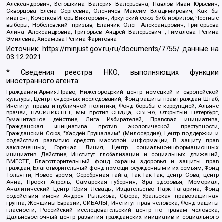
Александрович, Ветошкина Валерия Валерьевна, Павлов Иван Юрьевич,
Скворцова Елена Сергеевна, Оленичев Максим Владимирович, Как бы
инагент, Кочетков Игорь Викторович, Иркутский союз библиофилов, Честные
выборы, Нобелевский призыв, Еланчик Олег Александрович, Григорьева
Алина Александровна, Григорьев Андрей Валерьевич , Гималова Регина
Эмилевна, Хисамова Регина Фаритовна
Источник:
https://minjust.gov.ru/ru/documents/7755/
данные на
03.12.2021
* Сведения реестра НКО, выполняющих функции
иностранного агента:
Гражданин.Армия.Право, Нижегородский центр немецкой и европейской
культуры, Центр гендерных исследований, Фонд защиты прав граждан Штаб,
Институт права и публичной политики, Фонд борьбы с коррупцией, Альянс
врачей, НАСИЛИЮ.НЕТ, Мы против СПИДа, СВЕЧА, Открытый Петербург,
Гуманитарное действие, Лига Избирателей, Правовая инициатива,
Гражданская инициатива против экологической преступности,
Гражданский Союз, "Хасдей Ерушалаим" (Милосердие), Центр поддержки и
содействия развитию средств массовой информации, В защиту прав
заключенных, Горячая Линия, Центр социально-информационных
инициатив Действие, Институт глобализации и социальных движений,
ВМЕСТЕ, Благотворительный фонд охраны здоровья и защиты прав
граждан, Благотворительный фонд помощи осужденным и их семьям, Фонд
Тольятти, Новое время, Серебряная тайга, Так-Так-Так, центр Сова, центр
Анна, Проект Апрель, Самарская губерния, Эра здоровья, Мемориал,
Аналитический Центр Юрия Левады, Издательство Парк Гагарина, Фонд
содействия имени Андрея Рылькова, Сфера, Уральская правозащитная
группа, Женщины Евразии, СИБАЛЬТ, Институт прав человека, Фонд защиты
гласности, Российский исследовательский центр по правам человека,
Дальневосточный центр развития гражданских инициатив и социального