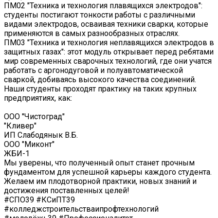
ПМ02 "Техника и технология плавящихся электродов":
студенты постигают тонкости работы с различными
видами электродов, осваивая техники сварки, которые
применяются в самых разнообразных отраслях.
ПМ03 "Техника и технология неплавящихся электродов в
защитных газах": этот модуль открывает перед ребятами
мир современных сварочных технологий, где они учатся
работать с аргонодуговой и полуавтоматической
сваркой, добиваясь высокого качества соединений.
Наши студенты проходят практику на таких крупных
предприятиях, как:
ООО "Чистоград"
"Кливер"
ИП Слабодянык В.Б.
ООО "Миконт"
ЖБИ-1
Мы уверены, что полученный опыт станет прочным
фундаментом для успешной карьеры каждого студента.
Желаем им плодотворной практики, новых знаний и
достижения поставленных целей!
#СПО39 #КСиПТ39
#колледжстроительстваипрофтехнологий