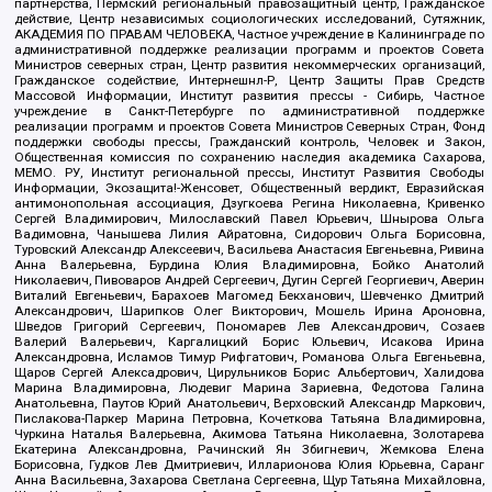
партнерства, Пермский региональный правозащитный центр, Гражданское
действие, Центр независимых социологических исследований, Сутяжник,
АКАДЕМИЯ ПО ПРАВАМ ЧЕЛОВЕКА, Частное учреждение в Калининграде по
административной поддержке реализации программ и проектов Совета
Министров северных стран, Центр развития некоммерческих организаций,
Гражданское содействие, Интернешнл-Р, Центр Защиты Прав Средств
Массовой Информации, Институт развития прессы - Сибирь, Частное
учреждение в Санкт-Петербурге по административной поддержке
реализации программ и проектов Совета Министров Северных Стран, Фонд
поддержки свободы прессы, Гражданский контроль, Человек и Закон,
Общественная комиссия по сохранению наследия академика Сахарова,
МЕМО. РУ, Институт региональной прессы, Институт Развития Свободы
Информации, Экозащита!-Женсовет, Общественный вердикт, Евразийская
антимонопольная ассоциация, Дзугкоева Регина Николаевна, Кривенко
Сергей Владимирович, Милославский Павел Юрьевич, Шнырова Ольга
Вадимовна, Чанышева Лилия Айратовна, Сидорович Ольга Борисовна,
Туровский Александр Алексеевич, Васильева Анастасия Евгеньевна, Ривина
Анна Валерьевна, Бурдина Юлия Владимировна, Бойко Анатолий
Николаевич, Пивоваров Андрей Сергеевич, Дугин Сергей Георгиевич, Аверин
Виталий Евгеньевич, Барахоев Магомед Бекханович, Шевченко Дмитрий
Александрович, Шарипков Олег Викторович, Мошель Ирина Ароновна,
Шведов Григорий Сергеевич, Пономарев Лев Александрович, Созаев
Валерий Валерьевич, Каргалицкий Борис Юльевич, Исакова Ирина
Александровна, Исламов Тимур Рифгатович, Романова Ольга Евгеньевна,
Щаров Сергей Алексадрович, Цирульников Борис Альбертович, Халидова
Марина Владимировна, Людевиг Марина Зариевна, Федотова Галина
Анатольевна, Паутов Юрий Анатольевич, Верховский Александр Маркович,
Пислакова-Паркер Марина Петровна, Кочеткова Татьяна Владимировна,
Чуркина Наталья Валерьевна, Акимова Татьяна Николаевна, Золотарева
Екатерина Александровна, Рачинский Ян Збигневич, Жемкова Елена
Борисовна, Гудков Лев Дмитриевич, Илларионова Юлия Юрьевна, Саранг
Анна Васильевна, Захарова Светлана Сергеевна, Щур Татьяна Михайловна,