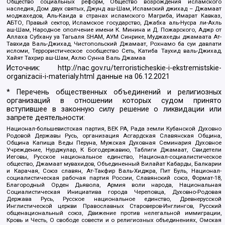
Общество социальных реформ, Общество возрождения исламского
наследия, Дом двух святых, Джунд аш-Шам, Исламский джихад – Джамаат
моджахедов, Аль-Каида в странах исламского Магриба, Имарат Кавказ,
АБТО, Правый сектор, Исламское государство, Джабха аль-Нусра ли-Ахль
аш-Шам, Народное ополчение имени К. Минина и Д. Пожарского, Аджр от
Аллаха Субхану уа Тагьаля SHAM, АУМ Синрике, Муджахеды джамаата Ат-
Тавхида Валь-Джихад, Чистопольский Джамаат, Рохнамо ба суи давлати
исломи, Террористическое сообщество Сеть, Катиба Таухид валь-Джихад,
Хайят Тахрир аш-Шам, Ахлю Сунна Валь Джамаа
Источник:
http://nac.gov.ru/terroristicheskie-i-ekstremistskie-
organizacii-i-materialy.html
данные на
06.12.2021
* Перечень общественных объединений и религиозных
организаций в отношении которых судом принято
вступившее в законную силу решение о ликвидации или
запрете деятельности:
Национал-большевистская партия, ВЕК РА, Рада земли Кубанской Духовно
Родовой Державы Русь, организация Асгардская Славянская Община,
Община Капища Веды Перуна, Мужская Духовная Семинария Духовное
Учреждение, Нурджулар, К Богодержавию, Таблиги Джамаат, Свидетели
Иеговы, Русское национальное единство, Национал-социалистическое
общество, Джамаат мувахидов, Объединенный Вилайат Кабарды, Балкарии
и Карачая, Союз славян, Ат-Такфир Валь-Хиджра, Пит Буль, Национал-
социалистическая рабочая партия России, Славянский союз, Формат-18,
Благородный Орден Дьявола, Армия воли народа, Национальная
Социалистическая Инициатива города Череповца, Духовно-Родовая
Держава Русь, Русское национальное единство, Древнерусской
Инглистической церкви Православных Староверов-Инглингов, Русский
общенациональный союз, Движение против нелегальной иммиграции,
Кровь и Честь, О свободе совести и о религиозных объединениях, Омская