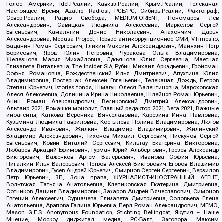
Голос Америки, Idel.Реалии, Кавказ.Реалии, Крым.Реалии, Телеканал
Настоящее Время, Azatliq Radiosi, PCE/PC, Сибирь.Реалии, Фактограф,
Север.Реалии, Радио Свобода, MEDIUM-ORIENT, Пономарев Лев
Александрович, Савицкая Людмила Алексеевна, Маркелов Сергей
Евгеньевич, Камалягин Денис Николаевич, Апахончич Дарья
Александровна, Medusa Project, Первое антикоррупционное СМИ, VTimes.io,
Баданин Роман Сергеевич, Гликин Максим Александрович, Маняхин Петр
Борисович, Ярош Юлия Петровна, Чуракова Ольга Владимировна,
Железнова Мария Михайловна, Лукьянова Юлия Сергеевна, Маетная
Елизавета Витальевна, The Insider SIA, Рубин Михаил Аркадьевич, Гройсман
Софья Романовна, Рождественский Илья Дмитриевич, Апухтина Юлия
Владимировна, Постернак Алексей Евгеньевич, Телеканал Дождь, Петров
Степан Юрьевич, Istories fonds, Шмагун Олеся Валентиновна, Мароховская
Алеся Алексеевна, Долинина Ирина Николаевна, Шлейнов Роман Юрьевич,
Анин Роман Александрович, Великовский Дмитрий Александрович,
Альтаир 2021, Ромашки монолит, Главный редактор 2021, Вега 2021, Важные
иноагенты, Каткова Вероника Вячеславовна, Карезина Инна Павловна,
Кузьмина Людмила Гавриловна, Костылева Полина Владимировна, Лютов
Александр Иванович, Жилкин Владимир Владимирович, Жилинский
Владимир Александрович, Тихонов Михаил Сергеевич, Пискунов Сергей
Евгеньевич, Ковин Виталий Сергеевич, Кильтау Екатерина Викторовна,
Любарев Аркадий Ефимович, Гурман Юрий Альбертович, Грезев Александр
Викторович, Важенков Артем Валерьевич, Иванова София Юрьевна,
Пигалкин Илья Валерьевич, Петров Алексей Викторович, Егоров Владимир
Владимирович, Гусев Андрей Юрьевич, Смирнов Сергей Сергеевич, Верзилов
Петр Юрьевич, ЗП, Зона права, ЖУРНАЛИСТ-ИНОСТРАННЫЙ АГЕНТ,
Вольтская Татьяна Анатольевна, Клепиковская Екатерина Дмитриевна,
Сотников Даниил Владимирович, Захаров Андрей Вячеславович, Симонов
Евгений Алексеевич, Сурначева Елизавета Дмитриевна, Соловьева Елена
Анатольевна, Арапова Галина Юрьевна, Перл Роман Александрович, МЕМО,
Mason G.E.S. Anonymous Foundation, Stichting Bellingcat, Якутия – Наше
Мнение, Москоу диджитал медиа, РС-Балт, Заговора Максим