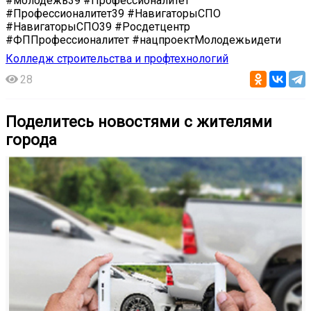
#молодёжь39 #Профессионалитет
#Профессионалитет39 #НавигаторыСПО
#НавигаторыСПО39 #Росдетцентр
#ФППрофессионалитет #нацпроектМолодежьидети
Колледж строительства и профтехнологий
28
Поделитесь новостями с жителями
города