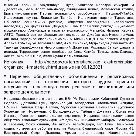
Высший военный Маджлисуль Шура, Конгресс народов Ичкерии и
Дагестана, База, Асбат аль-Ансар, Священная война, Исламская группа,
Братья-мусульмане, Партия исламского освобождения, Лашкар-И-Тайба,
Исламская группа, Движение Талибан, Исламская партия Туркестана,
Общество социальных реформ, Общество возрождения исламского
наследия, Дом двух святых, Джунд аш-Шам, Исламский джихад – Джамаат
моджахедов, Аль-Каида в странах исламского Магриба, Имарат Кавказ,
АБТО, Правый сектор, Исламское государство, Джабха аль-Нусра ли-Ахль
аш-Шам, Народное ополчение имени К. Минина и Д. Пожарского, Аджр от
Аллаха Субхану уа Тагьаля SHAM, АУМ Синрике, Муджахеды джамаата Ат-
Тавхида Валь-Джихад, Чистопольский Джамаат, Рохнамо ба суи давлати
исломи, Террористическое сообщество Сеть, Катиба Таухид валь-Джихад,
Хайят Тахрир аш-Шам, Ахлю Сунна Валь Джамаа
Источник:
http://nac.gov.ru/terroristicheskie-i-ekstremistskie-
organizacii-i-materialy.html
данные на
06.12.2021
* Перечень общественных объединений и религиозных
организаций в отношении которых судом принято
вступившее в законную силу решение о ликвидации или
запрете деятельности:
Национал-большевистская партия, ВЕК РА, Рада земли Кубанской Духовно
Родовой Державы Русь, организация Асгардская Славянская Община,
Община Капища Веды Перуна, Мужская Духовная Семинария Духовное
Учреждение, Нурджулар, К Богодержавию, Таблиги Джамаат, Свидетели
Иеговы, Русское национальное единство, Национал-социалистическое
общество, Джамаат мувахидов, Объединенный Вилайат Кабарды, Балкарии
и Карачая, Союз славян, Ат-Такфир Валь-Хиджра, Пит Буль, Национал-
социалистическая рабочая партия России, Славянский союз, Формат-18,
Благородный Орден Дьявола, Армия воли народа, Национальная