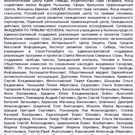
Аналитический Центр Юрия Левады, Издательство Парк Гагарина, Фонд
содействия имени Андрея Рылькова, Сфера, Уральская правозащитная
группа, Женщины Евразии, СИБАЛЬТ, Институт прав человека, Фонд защиты
гласности, Российский исследовательский центр по правам человека,
Дальневосточный центр развития гражданских инициатив и социального
партнерства, Пермский региональный правозащитный центр, Гражданское
действие, Центр независимых социологических исследований, Сутяжник,
АКАДЕМИЯ ПО ПРАВАМ ЧЕЛОВЕКА, Частное учреждение в Калининграде по
административной поддержке реализации программ и проектов Совета
Министров северных стран, Центр развития некоммерческих организаций,
Гражданское содействие, Интернешнл-Р, Центр Защиты Прав Средств
Массовой Информации, Институт развития прессы - Сибирь, Частное
учреждение в Санкт-Петербурге по административной поддержке
реализации программ и проектов Совета Министров Северных Стран, Фонд
поддержки свободы прессы, Гражданский контроль, Человек и Закон,
Общественная комиссия по сохранению наследия академика Сахарова,
МЕМО. РУ, Институт региональной прессы, Институт Развития Свободы
Информации, Экозащита!-Женсовет, Общественный вердикт, Евразийская
антимонопольная ассоциация, Дзугкоева Регина Николаевна, Кривенко
Сергей Владимирович, Милославский Павел Юрьевич, Шнырова Ольга
Вадимовна, Чанышева Лилия Айратовна, Сидорович Ольга Борисовна,
Туровский Александр Алексеевич, Васильева Анастасия Евгеньевна, Ривина
Анна Валерьевна, Бурдина Юлия Владимировна, Бойко Анатолий
Николаевич, Пивоваров Андрей Сергеевич, Дугин Сергей Георгиевич, Аверин
Виталий Евгеньевич, Барахоев Магомед Бекханович, Шевченко Дмитрий
Александрович, Шарипков Олег Викторович, Мошель Ирина Ароновна,
Шведов Григорий Сергеевич, Пономарев Лев Александрович, Созаев
Валерий Валерьевич, Каргалицкий Борис Юльевич, Исакова Ирина
Александровна, Исламов Тимур Рифгатович, Романова Ольга Евгеньевна,
Щаров Сергей Алексадрович, Цирульников Борис Альбертович, Халидова
Марина Владимировна, Людевиг Марина Зариевна, Федотова Галина
Анатольевна, Паутов Юрий Анатольевич, Верховский Александр Маркович,