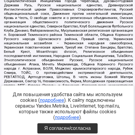
Социалистическая Инициатива города Череповца, Духовно-Родовая
Держава Русь, Русское национальное единство, Древнерусской
Инглистической церкви Православных Староверов-Инглингов, Русский
общенациональный союз, Движение против нелегальной иммиграции,
Кровь и Честь, О свободе совести и о религиозных объединениях, Омская
организация общественного политического движения Русское
национальное единство, Северное Братство, Клуб Болельщиков Футбольного
Клуба Динамо, Файзрахманисты, Мусульманская религиозная организация
п. Боровский Тюменского района Тюменской области, Община Коренного
Русского народа Щелковского района, Правый сектор, Украинская
национальная ассамблея – Украинская народная самооборона,
Украинская повстанческая армия, Тризуб им. Степана Бандеры, Братство,
Белый Крест, Misanthropic division, Религиозное объединение
последователей инглиизма, Народная Социальная Инициатива, TulaSkins,
Этнополитическое объединение Русские, Русское национальное
объединение Атака, Мечеть Мирмамеда, Община Коренного Русского
народа г. Астрахани, ВОЛЯ, Меджлис крымскотатарского народа, Рубеж
Севера, ТОЙС, О противодействии экстремистской деятельности,
РЕВТАТПОД, Артподготовка, Штольц, В честь иконы Божией Матери
Державная, Сектор 16, Независимость, Фирма, Молодежная правозащитная
группа МПГ, Курсом Правды и Единения, Каракольская инициативная
группа, Автоград Крю, Союз Славянских Сил Руси, Алля-Аят,
Благотворительный пансионат Ак Умут, Русская республика Русь,
Для повышения удобства сайта мы используем
Арестантское уголовное единство, Башкорт, Нация и свобода, W.H.С., Фалунь
cookies (
подробнее
). К сайту подключены
Дафа, Иртыш Ultras, Русский Патриотический клуб-Новокузнецк/РПК,
сервисы Yandex.Metrika, LiveInternet, top.mail.ru,
Сибирский державный союз, Фонд борьбы с коррупцией, Фонд защиты прав
граждан, Штабы Навального, Совет граждан СССР Прикубанского округа г.
которые также используют файлы cookies
Краснодара
(
подробнее
).
Источник:
https://minjust.gov.ru/ru/documents/7822/
данные на
08.12.2021
Я согласен/согласна