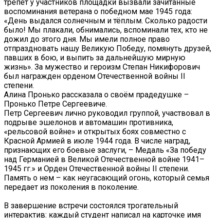
трепет у участников площадки вызвали зачитанные
воспоминания ветерана о победном мае 1945 года:
«День выдался солнечным и тёплым. Сколько радости
было! Мы плакали, обнимались, вспоминали тех, кто не
дожил до этого дня. Мы имели полное право
отпраздновать нашу Великую Победу, помянуть друзей,
павших в бою, и выпить за дальнейшую мирную
жизнь». За мужество и героизм Степан Никифорович
был награжден орденом Отечественной войны II
степени.
Алина Пронько рассказала о своём прадедушке –
Пронько Петре Сергеевиче.
Петр Сергеевич лично руководил группой, участвовал в
подрыве эшелонов и автомашин противника,
«рельсовой войне» и открытых боях совместно с
Красной Армией в июле 1944 года. В числе наград,
признающих его боевые заслуги, – Медаль «За победу
над Германией в Великой Отечественной войне 1941–
1945 гг.» и Орден Отечественной войны II степени.
Память о нем – как неугасающий огонь, который семья
передает из поколения в поколение.
В завершение встречи состоялся трогательный
интерактив: каждый студент написал на карточке имя