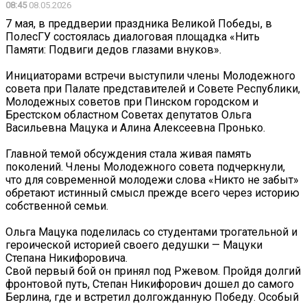
08:45
08.05.2026
7 мая, в преддверии праздника Великой Победы, в
ПолесГУ состоялась диалоговая площадка «Нить
Памяти: Подвиги дедов глазами внуков».
Инициаторами встречи выступили члены Молодежного
совета при Палате представителей и Совете Республики,
Молодежных советов при Пинском городском и
Брестском областном Советах депутатов Ольга
Васильевна Мацука и Алина Алексеевна Пронько.
Главной темой обсуждения стала живая память
поколений. Члены Молодежного совета подчеркнули,
что для современной молодежи слова «Никто не забыт»
обретают истинный смысл прежде всего через историю
собственной семьи.
Ольга Мацука поделилась со студентами трогательной и
героической историей своего дедушки — Мацуки
Степана Никифоровича.
Свой первый бой он принял под Ржевом. Пройдя долгий
фронтовой путь, Степан Никифорович дошел до самого
Берлина, где и встретил долгожданную Победу. Особый