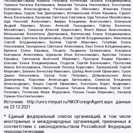
Пислакова-Паркер Марина Петровна, Кочеткова Татьяна Владимировна,
Чуркина Наталья Валерьевна, Акимова Татьяна Николаевна, Золотарева
Екатерина Александровна, Рачинский Ян Збигневич, Жемкова Елена
Борисовна, Гудков Лев Дмитриевич, Илларионова Юлия Юрьевна, Саранг
Анна Васильевна, Захарова Светлана Сергеевна, Щур Татьяна Михайловна,
Щур Николай Алексеевич, Аверин Владимир Анатольевич, Блинушов
Андрей Юрьевич, Мосин Алексей Геннадьевич, Гефтер Валентин
Михайлович, Симонов Алексей Кириллович, Флиге Ирина Анатольевна,
Мельникова Валентина Дмитриевна, Вититинова Елена Владимировна,
Баженова Светлана Куприяновна, Исаев Сергей Владимирович, Максимов
Сергей Владимирович, Беляев Сергей Иванович, Голубева Елена
Николаевна, Ганнушкина Светлана Алексеевна, Закс Елена Владимировна,
Буртина Елена Юрьевна, Гендель Людмила Залмановна, Кокорина
Екатерина Алексеевна, Шуманов Илья Вячеславович, Арапова Галина
Юрьевна, Свечников Анатолий Мариевич, Прохоров Вадим Юрьевич,
Шахова Елена Владимировна, Подузов Сергей Васильевич, Протасова
Ирина Вячеславовна, Литинский Леонид Борисович, Лукашевский Сергей
Маркович, Бахмин Вячеслав Иванович, Шабад Анатолий Ефимович, Сухих
Дарья Николаевна, Орлов Олег Петрович, Добровольская Анна
Дмитриевна, Королева Александра Евгеньевна, Смирнов Владимир
Александрович, Вицин Сергей Ефимович, Золотухин Борис Андреевич,
Левинсон Лев Семенович, Локшина Татьяна Иосифовна, Орлов Олег
Петрович, Полякова Мара Федоровна, Резник Генри Маркович, Захаров
Герман Константинович
Источник:
http://unro.minjust.ru/NKOForeignAgent.aspx
данные
на
23.12.2021
* Единый федеральный список организаций, в том числе
иностранных и международных организаций, признанных в
соответствии с законодательством Российской Федерации
террористическими: