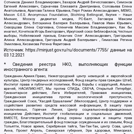
Сотников Даниил Владимирович, Захаров Андрей Вячеславович, Симонов
Евгений Алексеевич, Сурначева Елизавета Дмитриевна, Соловьева Елена
Анатольевна, Арапова Галина Юрьевна, Перл Роман Александрович, МЕМО,
Mason G.E.S. Anonymous Foundation, Stichting Bellingcat, Якутия – Наше
Мнение, Москоу диджитал медиа, РС-Балт, Заговора Максим
Александрович, Ветошкина Валерия Валерьевна, Павлов Иван Юрьевич,
Скворцова Елена Сергеевна, Оленичев Максим Владимирович, Как бы
инагент, Кочетков Игорь Викторович, Иркутский союз библиофилов, Честные
выборы, Нобелевский призыв, Еланчик Олег Александрович, Григорьева
Алина Александровна, Григорьев Андрей Валерьевич , Гималова Регина
Эмилевна, Хисамова Регина Фаритовна
Источник:
https://minjust.gov.ru/ru/documents/7755/
данные на
03.12.2021
* Сведения реестра НКО, выполняющих функции
иностранного агента:
Гражданин.Армия.Право, Нижегородский центр немецкой и европейской
культуры, Центр гендерных исследований, Фонд защиты прав граждан Штаб,
Институт права и публичной политики, Фонд борьбы с коррупцией, Альянс
врачей, НАСИЛИЮ.НЕТ, Мы против СПИДа, СВЕЧА, Открытый Петербург,
Гуманитарное действие, Лига Избирателей, Правовая инициатива,
Гражданская инициатива против экологической преступности,
Гражданский Союз, "Хасдей Ерушалаим" (Милосердие), Центр поддержки и
содействия развитию средств массовой информации, В защиту прав
заключенных, Горячая Линия, Центр социально-информационных
инициатив Действие, Институт глобализации и социальных движений,
ВМЕСТЕ, Благотворительный фонд охраны здоровья и защиты прав
граждан, Благотворительный фонд помощи осужденным и их семьям, Фонд
Тольятти, Новое время, Серебряная тайга, Так-Так-Так, центр Сова, центр
Анна, Проект Апрель, Самарская губерния, Эра здоровья, Мемориал,