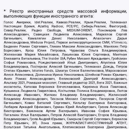
* Реестр иностранных средств массовой информации,
выполняющих функции иностранного агента:
Голос Америки, Idel.Реалии, Кавказ.Реалии, Крым.Реалии, Телеканал
Настоящее Время, Azatliq Radiosi, PCE/PC, Сибирь.Реалии, Фактограф,
Север.Реалии, Радио Свобода, MEDIUM-ORIENT, Пономарев Лев
Александрович, Савицкая Людмила Алексеевна, Маркелов Сергей
Евгеньевич, Камалягин Денис Николаевич, Апахончич Дарья
Александровна, Medusa Project, Первое антикоррупционное СМИ, VTimes.io,
Баданин Роман Сергеевич, Гликин Максим Александрович, Маняхин Петр
Борисович, Ярош Юлия Петровна, Чуракова Ольга Владимировна,
Железнова Мария Михайловна, Лукьянова Юлия Сергеевна, Маетная
Елизавета Витальевна, The Insider SIA, Рубин Михаил Аркадьевич, Гройсман
Софья Романовна, Рождественский Илья Дмитриевич, Апухтина Юлия
Владимировна, Постернак Алексей Евгеньевич, Телеканал Дождь, Петров
Степан Юрьевич, Istories fonds, Шмагун Олеся Валентиновна, Мароховская
Алеся Алексеевна, Долинина Ирина Николаевна, Шлейнов Роман Юрьевич,
Анин Роман Александрович, Великовский Дмитрий Александрович,
Альтаир 2021, Ромашки монолит, Главный редактор 2021, Вега 2021, Важные
иноагенты, Каткова Вероника Вячеславовна, Карезина Инна Павловна,
Кузьмина Людмила Гавриловна, Костылева Полина Владимировна, Лютов
Александр Иванович, Жилкин Владимир Владимирович, Жилинский
Владимир Александрович, Тихонов Михаил Сергеевич, Пискунов Сергей
Евгеньевич, Ковин Виталий Сергеевич, Кильтау Екатерина Викторовна,
Любарев Аркадий Ефимович, Гурман Юрий Альбертович, Грезев Александр
Викторович, Важенков Артем Валерьевич, Иванова София Юрьевна,
Пигалкин Илья Валерьевич, Петров Алексей Викторович, Егоров Владимир
Владимирович, Гусев Андрей Юрьевич, Смирнов Сергей Сергеевич, Верзилов
Петр Юрьевич, ЗП, Зона права, ЖУРНАЛИСТ-ИНОСТРАННЫЙ АГЕНТ,
Вольтская Татьяна Анатольевна, Клепиковская Екатерина Дмитриевна,