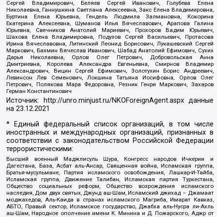
Сергей Владимирович, Беляев Сергей Иванович, Голубева Елена
Николаевна, Ганнушкина Светлана Алексеевна, Закс Елена Владимировна,
Буртина Елена Юрьевна, Гендель Людмила Залмановна, Кокорина
Екатерина Алексеевна, Шуманов Илья Вячеславович, Арапова Галина
Юрьевна, Свечников Анатолий Мариевич, Прохоров Вадим Юрьевич,
Шахова Елена Владимировна, Подузов Сергей Васильевич, Протасова
Ирина Вячеславовна, Литинский Леонид Борисович, Лукашевский Сергей
Маркович, Бахмин Вячеслав Иванович, Шабад Анатолий Ефимович, Сухих
Дарья Николаевна, Орлов Олег Петрович, Добровольская Анна
Дмитриевна, Королева Александра Евгеньевна, Смирнов Владимир
Александрович, Вицин Сергей Ефимович, Золотухин Борис Андреевич,
Левинсон Лев Семенович, Локшина Татьяна Иосифовна, Орлов Олег
Петрович, Полякова Мара Федоровна, Резник Генри Маркович, Захаров
Герман Константинович
Источник:
http://unro.minjust.ru/NKOForeignAgent.aspx
данные
на
23.12.2021
* Единый федеральный список организаций, в том числе
иностранных и международных организаций, признанных в
соответствии с законодательством Российской Федерации
террористическими:
Высший военный Маджлисуль Шура, Конгресс народов Ичкерии и
Дагестана, База, Асбат аль-Ансар, Священная война, Исламская группа,
Братья-мусульмане, Партия исламского освобождения, Лашкар-И-Тайба,
Исламская группа, Движение Талибан, Исламская партия Туркестана,
Общество социальных реформ, Общество возрождения исламского
наследия, Дом двух святых, Джунд аш-Шам, Исламский джихад – Джамаат
моджахедов, Аль-Каида в странах исламского Магриба, Имарат Кавказ,
АБТО, Правый сектор, Исламское государство, Джабха аль-Нусра ли-Ахль
аш-Шам, Народное ополчение имени К. Минина и Д. Пожарского, Аджр от