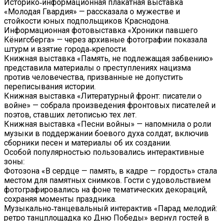
Историко‑информационная плакатная выставка
«Молодая Гвардия» — рассказала о мужестве и
стойкости юных подпольщиков Краснодона.
Информационная фотовыставка «Хроники павшего
Кёнигсберга» — через архивные фотографии показала
штурм и взятие города‑крепости.
Книжная выставка «Память, не подлежащая забвению»
представила материалы о преступлениях нацизма
против человечества, призванные не допустить
переписывания истории.
Книжная выставка «Литературный фронт: писатели о
войне» — собрала произведения фронтовых писателей и
поэтов, ставших летописью тех лет.
Книжная выставка «Песни войны» — напомнила о роли
музыки в поддержании боевого духа солдат, включив
сборники песен и материалы об их создании.
Особой популярностью пользовались интерактивные
зоны:
Фотозона «В сердце — память, в кадре — гордость» стала
местом для памятных снимков. Гости с удовольствием
фотографировались на фоне тематических декораций,
сохраняя моменты праздника.
Музыкально‑танцевальный интерактив «Парад мелодий:
ретро танцплощадка ко Дню Победы» вернул гостей в