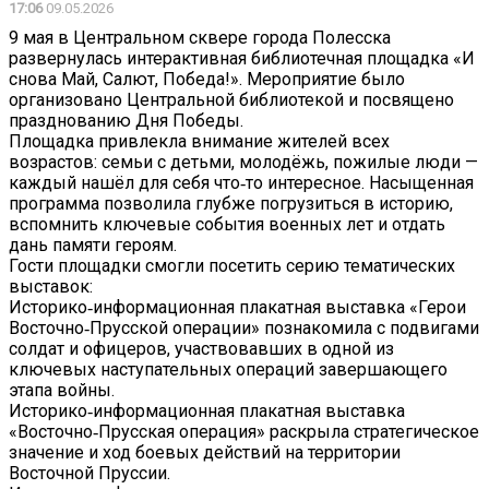
17:06
09.05.2026
9 мая в Центральном сквере города Полесска
развернулась интерактивная библиотечная площадка «И
снова Май, Салют, Победа!». Мероприятие было
организовано Центральной библиотекой и посвящено
празднованию Дня Победы.
Площадка привлекла внимание жителей всех
возрастов: семьи с детьми, молодёжь, пожилые люди —
каждый нашёл для себя что‑то интересное. Насыщенная
программа позволила глубже погрузиться в историю,
вспомнить ключевые события военных лет и отдать
дань памяти героям.
Гости площадки смогли посетить серию тематических
выставок:
Историко‑информационная плакатная выставка «Герои
Восточно‑Прусской операции» познакомила с подвигами
солдат и офицеров, участвовавших в одной из
ключевых наступательных операций завершающего
этапа войны.
Историко‑информационная плакатная выставка
«Восточно‑Прусская операция» раскрыла стратегическое
значение и ход боевых действий на территории
Восточной Пруссии.