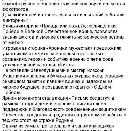
атмосферу послевоенных гуляний под звуки вальсов и
фокстротов.
Для любителей интеллектуальных испытаний работали
викторины:
Блиц‑викторина «Правда или ложь?», посвящённая
Победе в Великой Отечественной войне, проверяла
знания фактов и умение отличать исторические истины
от мифов.
Игровая викторина «Хроники мужества» предложила
участникам ответить на вопросы о ключевых
сражениях, героях и событиях военных лет в ходе
увлекательной настольной игры.
Не оставили равнодушными и мастер‑классы:
Участники мастерили бумажных журавликов, ставших
символом памяти о павших воинах и надежды на
мирное будущее, и создавали открытки «С Днём
Победы».
Ярким моментом стала акция «Письмо солдату», в
рамках которой дети и взрослые писали слова
поддержки и благодарности современным защитникам
Отечества, продолжая традиции патриотизма и заботы о
тех, кто стоит на страже Родины.
Одним из самых трогательных и запоминающихся