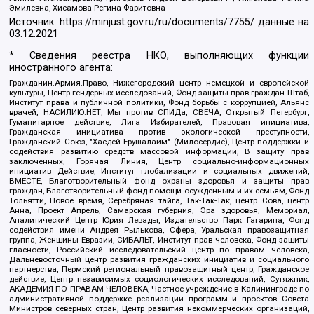
Эмилевна, Хисамова Регина Фаритовна
Источник:
https://minjust.gov.ru/ru/documents/7755/
данные на
03.12.2021
* Сведения реестра НКО, выполняющих функции
иностранного агента:
Гражданин.Армия.Право, Нижегородский центр немецкой и европейской
культуры, Центр гендерных исследований, Фонд защиты прав граждан Штаб,
Институт права и публичной политики, Фонд борьбы с коррупцией, Альянс
врачей, НАСИЛИЮ.НЕТ, Мы против СПИДа, СВЕЧА, Открытый Петербург,
Гуманитарное действие, Лига Избирателей, Правовая инициатива,
Гражданская инициатива против экологической преступности,
Гражданский Союз, "Хасдей Ерушалаим" (Милосердие), Центр поддержки и
содействия развитию средств массовой информации, В защиту прав
заключенных, Горячая Линия, Центр социально-информационных
инициатив Действие, Институт глобализации и социальных движений,
ВМЕСТЕ, Благотворительный фонд охраны здоровья и защиты прав
граждан, Благотворительный фонд помощи осужденным и их семьям, Фонд
Тольятти, Новое время, Серебряная тайга, Так-Так-Так, центр Сова, центр
Анна, Проект Апрель, Самарская губерния, Эра здоровья, Мемориал,
Аналитический Центр Юрия Левады, Издательство Парк Гагарина, Фонд
содействия имени Андрея Рылькова, Сфера, Уральская правозащитная
группа, Женщины Евразии, СИБАЛЬТ, Институт прав человека, Фонд защиты
гласности, Российский исследовательский центр по правам человека,
Дальневосточный центр развития гражданских инициатив и социального
партнерства, Пермский региональный правозащитный центр, Гражданское
действие, Центр независимых социологических исследований, Сутяжник,
АКАДЕМИЯ ПО ПРАВАМ ЧЕЛОВЕКА, Частное учреждение в Калининграде по
административной поддержке реализации программ и проектов Совета
Министров северных стран, Центр развития некоммерческих организаций,