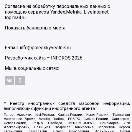
Согласие на обработку персональных данных с
помощью сервисов Yandex.Metrika, LiveInternet,
top.mail.ru
Показать баннерные места
E-mail: info@polesskyvestnik.ru
Разработчик сайта –
INFOROS
2026
Мы в социальных сетях:
* Реестр иностранных средств массовой информации,
выполняющих функции иностранного агента:
Голос Америки, Idel.Реалии, Кавказ.Реалии, Крым.Реалии, Телеканал
Настоящее Время, Azatliq Radiosi, PCE/PC, Сибирь.Реалии, Фактограф,
Север.Реалии, Радио Свобода, MEDIUM-ORIENT, Пономарев Лев
Александрович, Савицкая Людмила Алексеевна, Маркелов Сергей
Евгеньевич, Камалягин Денис Николаевич, Апахончич Дарья