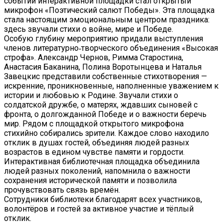
событий интерактивной площадки стал открытый
микрофон «Поэтический салют Победы». Эта площадка
стала настоящим эмоциональным центром праздника:
здесь звучали стихи о войне, мире и Победе.
Особую глубину мероприятию придали выступления
членов литературно‑творческого объединения «Высокая
строфа». Александр Чернов, Римма Старостина,
Анастасия Баканина, Полина Воротынцева и Наталья
Завецкис представили собственные стихотворения —
искренние, проникновенные, наполненные уважением к
истории и любовью к Родине. Звучали стихи о
солдатской дружбе, о матерях, ждавших сыновей с
фронта, о долгожданной Победе и о важности беречь
мир. Рядом с площадкой открытого микрофона
стихийно собирались зрители. Каждое слово находило
отклик в душах гостей, объединяя людей разных
возрастов в едином чувстве памяти и гордости.
Интерактивная библиотечная площадка объединила
людей разных поколений, напомнила о важности
сохранения исторической памяти и позволила
прочувствовать связь времён.
Сотрудники библиотеки благодарят всех участников,
волонтёров и гостей за активное участие и тёплый
отклик.