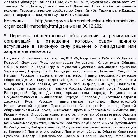
Аллаха Субхану уа Тагьаля SHAM, АУМ Синрике, Муджахеды джамаата Ат-
Тавхида Валь-Джихад, Чистопольский Джамаат, Рохнамо ба суи давлати
исломи, Террористическое сообщество Сеть, Катиба Таухид валь-Джихад,
Хайят Тахрир аш-Шам, Ахлю Сунна Валь Джамаа
Источник:
http://nac.gov.ru/terroristicheskie-i-ekstremistskie-
organizacii-i-materialy.html
данные на
06.12.2021
* Перечень общественных объединений и религиозных
организаций в отношении которых судом принято
вступившее в законную силу решение о ликвидации или
запрете деятельности:
Национал-большевистская партия, ВЕК РА, Рада земли Кубанской Духовно
Родовой Державы Русь, организация Асгардская Славянская Община,
Община Капища Веды Перуна, Мужская Духовная Семинария Духовное
Учреждение, Нурджулар, К Богодержавию, Таблиги Джамаат, Свидетели
Иеговы, Русское национальное единство, Национал-социалистическое
общество, Джамаат мувахидов, Объединенный Вилайат Кабарды, Балкарии
и Карачая, Союз славян, Ат-Такфир Валь-Хиджра, Пит Буль, Национал-
социалистическая рабочая партия России, Славянский союз, Формат-18,
Благородный Орден Дьявола, Армия воли народа, Национальная
Социалистическая Инициатива города Череповца, Духовно-Родовая
Держава Русь, Русское национальное единство, Древнерусской
Инглистической церкви Православных Староверов-Инглингов, Русский
общенациональный союз, Движение против нелегальной иммиграции,
Кровь и Честь, О свободе совести и о религиозных объединениях, Омская
организация общественного политического движения Русское
национальное единство, Северное Братство, Клуб Болельщиков Футбольного
Клуба Динамо, Файзрахманисты, Мусульманская религиозная организация
п. Боровский Тюменского района Тюменской области, Община Коренного
Русского народа Щелковского района, Правый сектор, Украинская