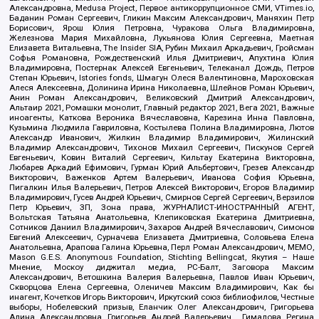
Александровна, Medusa Project, Первое антикоррупционное СМИ, VTimes.io,
Баданин Роман Сергеевич, Гликин Максим Александрович, Маняхин Петр
Борисович, Ярош Юлия Петровна, Чуракова Ольга Владимировна,
Железнова Мария Михайловна, Лукьянова Юлия Сергеевна, Маетная
Елизавета Витальевна, The Insider SIA, Рубин Михаил Аркадьевич, Гройсман
Софья Романовна, Рождественский Илья Дмитриевич, Апухтина Юлия
Владимировна, Постернак Алексей Евгеньевич, Телеканал Дождь, Петров
Степан Юрьевич, Istories fonds, Шмагун Олеся Валентиновна, Мароховская
Алеся Алексеевна, Долинина Ирина Николаевна, Шлейнов Роман Юрьевич,
Анин Роман Александрович, Великовский Дмитрий Александрович,
Альтаир 2021, Ромашки монолит, Главный редактор 2021, Вега 2021, Важные
иноагенты, Каткова Вероника Вячеславовна, Карезина Инна Павловна,
Кузьмина Людмила Гавриловна, Костылева Полина Владимировна, Лютов
Александр Иванович, Жилкин Владимир Владимирович, Жилинский
Владимир Александрович, Тихонов Михаил Сергеевич, Пискунов Сергей
Евгеньевич, Ковин Виталий Сергеевич, Кильтау Екатерина Викторовна,
Любарев Аркадий Ефимович, Гурман Юрий Альбертович, Грезев Александр
Викторович, Важенков Артем Валерьевич, Иванова София Юрьевна,
Пигалкин Илья Валерьевич, Петров Алексей Викторович, Егоров Владимир
Владимирович, Гусев Андрей Юрьевич, Смирнов Сергей Сергеевич, Верзилов
Петр Юрьевич, ЗП, Зона права, ЖУРНАЛИСТ-ИНОСТРАННЫЙ АГЕНТ,
Вольтская Татьяна Анатольевна, Клепиковская Екатерина Дмитриевна,
Сотников Даниил Владимирович, Захаров Андрей Вячеславович, Симонов
Евгений Алексеевич, Сурначева Елизавета Дмитриевна, Соловьева Елена
Анатольевна, Арапова Галина Юрьевна, Перл Роман Александрович, МЕМО,
Mason G.E.S. Anonymous Foundation, Stichting Bellingcat, Якутия – Наше
Мнение, Москоу диджитал медиа, РС-Балт, Заговора Максим
Александрович, Ветошкина Валерия Валерьевна, Павлов Иван Юрьевич,
Скворцова Елена Сергеевна, Оленичев Максим Владимирович, Как бы
инагент, Кочетков Игорь Викторович, Иркутский союз библиофилов, Честные
выборы, Нобелевский призыв, Еланчик Олег Александрович, Григорьева
Алина Александровна, Григорьев Андрей Валерьевич , Гималова Регина