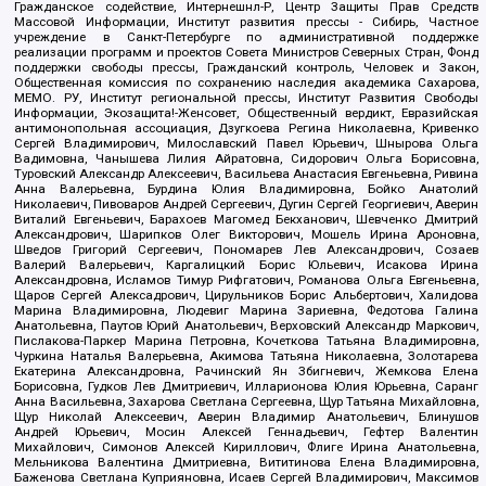
Гражданское содействие, Интернешнл-Р, Центр Защиты Прав Средств
Массовой Информации, Институт развития прессы - Сибирь, Частное
учреждение в Санкт-Петербурге по административной поддержке
реализации программ и проектов Совета Министров Северных Стран, Фонд
поддержки свободы прессы, Гражданский контроль, Человек и Закон,
Общественная комиссия по сохранению наследия академика Сахарова,
МЕМО. РУ, Институт региональной прессы, Институт Развития Свободы
Информации, Экозащита!-Женсовет, Общественный вердикт, Евразийская
антимонопольная ассоциация, Дзугкоева Регина Николаевна, Кривенко
Сергей Владимирович, Милославский Павел Юрьевич, Шнырова Ольга
Вадимовна, Чанышева Лилия Айратовна, Сидорович Ольга Борисовна,
Туровский Александр Алексеевич, Васильева Анастасия Евгеньевна, Ривина
Анна Валерьевна, Бурдина Юлия Владимировна, Бойко Анатолий
Николаевич, Пивоваров Андрей Сергеевич, Дугин Сергей Георгиевич, Аверин
Виталий Евгеньевич, Барахоев Магомед Бекханович, Шевченко Дмитрий
Александрович, Шарипков Олег Викторович, Мошель Ирина Ароновна,
Шведов Григорий Сергеевич, Пономарев Лев Александрович, Созаев
Валерий Валерьевич, Каргалицкий Борис Юльевич, Исакова Ирина
Александровна, Исламов Тимур Рифгатович, Романова Ольга Евгеньевна,
Щаров Сергей Алексадрович, Цирульников Борис Альбертович, Халидова
Марина Владимировна, Людевиг Марина Зариевна, Федотова Галина
Анатольевна, Паутов Юрий Анатольевич, Верховский Александр Маркович,
Пислакова-Паркер Марина Петровна, Кочеткова Татьяна Владимировна,
Чуркина Наталья Валерьевна, Акимова Татьяна Николаевна, Золотарева
Екатерина Александровна, Рачинский Ян Збигневич, Жемкова Елена
Борисовна, Гудков Лев Дмитриевич, Илларионова Юлия Юрьевна, Саранг
Анна Васильевна, Захарова Светлана Сергеевна, Щур Татьяна Михайловна,
Щур Николай Алексеевич, Аверин Владимир Анатольевич, Блинушов
Андрей Юрьевич, Мосин Алексей Геннадьевич, Гефтер Валентин
Михайлович, Симонов Алексей Кириллович, Флиге Ирина Анатольевна,
Мельникова Валентина Дмитриевна, Вититинова Елена Владимировна,
Баженова Светлана Куприяновна, Исаев Сергей Владимирович, Максимов