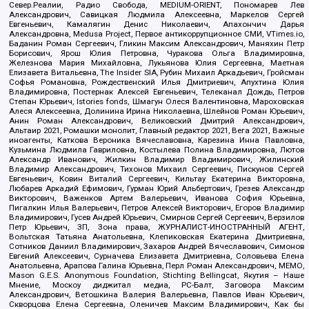
Север.Реалии, Радио Свобода, MEDIUM-ORIENT, Пономарев Лев
Александрович, Савицкая Людмила Алексеевна, Маркелов Сергей
Евгеньевич, Камалягин Денис Николаевич, Апахончич Дарья
Александровна, Medusa Project, Первое антикоррупционное СМИ, VTimes.io,
Баданин Роман Сергеевич, Гликин Максим Александрович, Маняхин Петр
Борисович, Ярош Юлия Петровна, Чуракова Ольга Владимировна,
Железнова Мария Михайловна, Лукьянова Юлия Сергеевна, Маетная
Елизавета Витальевна, The Insider SIA, Рубин Михаил Аркадьевич, Гройсман
Софья Романовна, Рождественский Илья Дмитриевич, Апухтина Юлия
Владимировна, Постернак Алексей Евгеньевич, Телеканал Дождь, Петров
Степан Юрьевич, Istories fonds, Шмагун Олеся Валентиновна, Мароховская
Алеся Алексеевна, Долинина Ирина Николаевна, Шлейнов Роман Юрьевич,
Анин Роман Александрович, Великовский Дмитрий Александрович,
Альтаир 2021, Ромашки монолит, Главный редактор 2021, Вега 2021, Важные
иноагенты, Каткова Вероника Вячеславовна, Карезина Инна Павловна,
Кузьмина Людмила Гавриловна, Костылева Полина Владимировна, Лютов
Александр Иванович, Жилкин Владимир Владимирович, Жилинский
Владимир Александрович, Тихонов Михаил Сергеевич, Пискунов Сергей
Евгеньевич, Ковин Виталий Сергеевич, Кильтау Екатерина Викторовна,
Любарев Аркадий Ефимович, Гурман Юрий Альбертович, Грезев Александр
Викторович, Важенков Артем Валерьевич, Иванова София Юрьевна,
Пигалкин Илья Валерьевич, Петров Алексей Викторович, Егоров Владимир
Владимирович, Гусев Андрей Юрьевич, Смирнов Сергей Сергеевич, Верзилов
Петр Юрьевич, ЗП, Зона права, ЖУРНАЛИСТ-ИНОСТРАННЫЙ АГЕНТ,
Вольтская Татьяна Анатольевна, Клепиковская Екатерина Дмитриевна,
Сотников Даниил Владимирович, Захаров Андрей Вячеславович, Симонов
Евгений Алексеевич, Сурначева Елизавета Дмитриевна, Соловьева Елена
Анатольевна, Арапова Галина Юрьевна, Перл Роман Александрович, МЕМО,
Mason G.E.S. Anonymous Foundation, Stichting Bellingcat, Якутия – Наше
Мнение, Москоу диджитал медиа, РС-Балт, Заговора Максим
Александрович, Ветошкина Валерия Валерьевна, Павлов Иван Юрьевич,
Скворцова Елена Сергеевна, Оленичев Максим Владимирович, Как бы