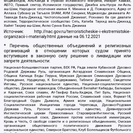
моджахедов, Аль-Каида в странах исламского Магриба, Имарат Кавказ,
АБТО, Правый сектор, Исламское государство, Джабха аль-Нусра ли-Ахль
аш-Шам, Народное ополчение имени К. Минина и Д. Пожарского, Аджр от
Аллаха Субхану уа Тагьаля SHAM, АУМ Синрике, Муджахеды джамаата Ат-
Тавхида Валь-Джихад, Чистопольский Джамаат, Рохнамо ба суи давлати
исломи, Террористическое сообщество Сеть, Катиба Таухид валь-Джихад,
Хайят Тахрир аш-Шам, Ахлю Сунна Валь Джамаа
Источник:
http://nac.gov.ru/terroristicheskie-i-ekstremistskie-
organizacii-i-materialy.html
данные на
06.12.2021
* Перечень общественных объединений и религиозных
организаций в отношении которых судом принято
вступившее в законную силу решение о ликвидации или
запрете деятельности:
Национал-большевистская партия, ВЕК РА, Рада земли Кубанской Духовно
Родовой Державы Русь, организация Асгардская Славянская Община,
Община Капища Веды Перуна, Мужская Духовная Семинария Духовное
Учреждение, Нурджулар, К Богодержавию, Таблиги Джамаат, Свидетели
Иеговы, Русское национальное единство, Национал-социалистическое
общество, Джамаат мувахидов, Объединенный Вилайат Кабарды, Балкарии
и Карачая, Союз славян, Ат-Такфир Валь-Хиджра, Пит Буль, Национал-
социалистическая рабочая партия России, Славянский союз, Формат-18,
Благородный Орден Дьявола, Армия воли народа, Национальная
Социалистическая Инициатива города Череповца, Духовно-Родовая
Держава Русь, Русское национальное единство, Древнерусской
Инглистической церкви Православных Староверов-Инглингов, Русский
общенациональный союз, Движение против нелегальной иммиграции,
Кровь и Честь, О свободе совести и о религиозных объединениях, Омская
организация общественного политического движения Русское
национальное единство, Северное Братство, Клуб Болельщиков Футбольного