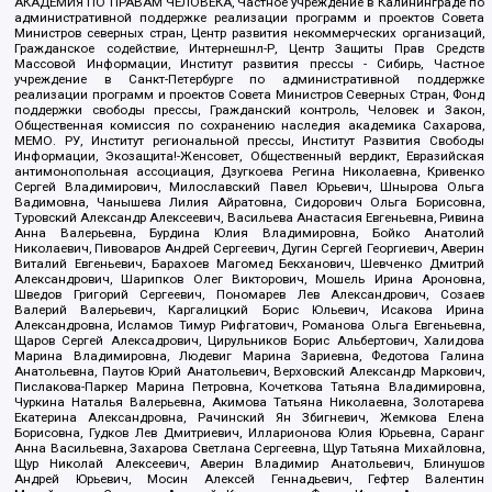
АКАДЕМИЯ ПО ПРАВАМ ЧЕЛОВЕКА, Частное учреждение в Калининграде по
административной поддержке реализации программ и проектов Совета
Министров северных стран, Центр развития некоммерческих организаций,
Гражданское содействие, Интернешнл-Р, Центр Защиты Прав Средств
Массовой Информации, Институт развития прессы - Сибирь, Частное
учреждение в Санкт-Петербурге по административной поддержке
реализации программ и проектов Совета Министров Северных Стран, Фонд
поддержки свободы прессы, Гражданский контроль, Человек и Закон,
Общественная комиссия по сохранению наследия академика Сахарова,
МЕМО. РУ, Институт региональной прессы, Институт Развития Свободы
Информации, Экозащита!-Женсовет, Общественный вердикт, Евразийская
антимонопольная ассоциация, Дзугкоева Регина Николаевна, Кривенко
Сергей Владимирович, Милославский Павел Юрьевич, Шнырова Ольга
Вадимовна, Чанышева Лилия Айратовна, Сидорович Ольга Борисовна,
Туровский Александр Алексеевич, Васильева Анастасия Евгеньевна, Ривина
Анна Валерьевна, Бурдина Юлия Владимировна, Бойко Анатолий
Николаевич, Пивоваров Андрей Сергеевич, Дугин Сергей Георгиевич, Аверин
Виталий Евгеньевич, Барахоев Магомед Бекханович, Шевченко Дмитрий
Александрович, Шарипков Олег Викторович, Мошель Ирина Ароновна,
Шведов Григорий Сергеевич, Пономарев Лев Александрович, Созаев
Валерий Валерьевич, Каргалицкий Борис Юльевич, Исакова Ирина
Александровна, Исламов Тимур Рифгатович, Романова Ольга Евгеньевна,
Щаров Сергей Алексадрович, Цирульников Борис Альбертович, Халидова
Марина Владимировна, Людевиг Марина Зариевна, Федотова Галина
Анатольевна, Паутов Юрий Анатольевич, Верховский Александр Маркович,
Пислакова-Паркер Марина Петровна, Кочеткова Татьяна Владимировна,
Чуркина Наталья Валерьевна, Акимова Татьяна Николаевна, Золотарева
Екатерина Александровна, Рачинский Ян Збигневич, Жемкова Елена
Борисовна, Гудков Лев Дмитриевич, Илларионова Юлия Юрьевна, Саранг
Анна Васильевна, Захарова Светлана Сергеевна, Щур Татьяна Михайловна,
Щур Николай Алексеевич, Аверин Владимир Анатольевич, Блинушов
Андрей Юрьевич, Мосин Алексей Геннадьевич, Гефтер Валентин