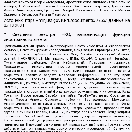
инагент, Кочетков Игорь Викторович, Иркутский союз библиофилов, Честные
выборы, Нобелевский призыв, Еланчик Олег Александрович, Григорьева
Алина Александровна, Григорьев Андрей Валерьевич , Гималова Регина
Эмилевна, Хисамова Регина Фаритовна
Источник:
https://minjust.gov.ru/ru/documents/7755/
данные на
03.12.2021
* Сведения реестра НКО, выполняющих функции
иностранного агента:
Гражданин.Армия.Право, Нижегородский центр немецкой и европейской
культуры, Центр гендерных исследований, Фонд защиты прав граждан Штаб,
Институт права и публичной политики, Фонд борьбы с коррупцией, Альянс
врачей, НАСИЛИЮ.НЕТ, Мы против СПИДа, СВЕЧА, Открытый Петербург,
Гуманитарное действие, Лига Избирателей, Правовая инициатива,
Гражданская инициатива против экологической преступности,
Гражданский Союз, "Хасдей Ерушалаим" (Милосердие), Центр поддержки и
содействия развитию средств массовой информации, В защиту прав
заключенных, Горячая Линия, Центр социально-информационных
инициатив Действие, Институт глобализации и социальных движений,
ВМЕСТЕ, Благотворительный фонд охраны здоровья и защиты прав
граждан, Благотворительный фонд помощи осужденным и их семьям, Фонд
Тольятти, Новое время, Серебряная тайга, Так-Так-Так, центр Сова, центр
Анна, Проект Апрель, Самарская губерния, Эра здоровья, Мемориал,
Аналитический Центр Юрия Левады, Издательство Парк Гагарина, Фонд
содействия имени Андрея Рылькова, Сфера, Уральская правозащитная
группа, Женщины Евразии, СИБАЛЬТ, Институт прав человека, Фонд защиты
гласности, Российский исследовательский центр по правам человека,
Дальневосточный центр развития гражданских инициатив и социального
партнерства, Пермский региональный правозащитный центр, Гражданское
действие, Центр независимых социологических исследований, Сутяжник,