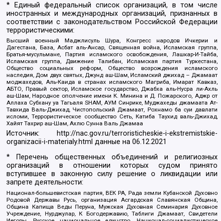
* Единый федеральный список организаций, в том числе
иностранных и международных организаций, признанных в
соответствии с законодательством Российской Федерации
террористическими:
Высший военный Маджлисуль Шура, Конгресс народов Ичкерии и
Дагестана, База, Асбат аль-Ансар, Священная война, Исламская группа,
Братья-мусульмане, Партия исламского освобождения, Лашкар-И-Тайба,
Исламская группа, Движение Талибан, Исламская партия Туркестана,
Общество социальных реформ, Общество возрождения исламского
наследия, Дом двух святых, Джунд аш-Шам, Исламский джихад – Джамаат
моджахедов, Аль-Каида в странах исламского Магриба, Имарат Кавказ,
АБТО, Правый сектор, Исламское государство, Джабха аль-Нусра ли-Ахль
аш-Шам, Народное ополчение имени К. Минина и Д. Пожарского, Аджр от
Аллаха Субхану уа Тагьаля SHAM, АУМ Синрике, Муджахеды джамаата Ат-
Тавхида Валь-Джихад, Чистопольский Джамаат, Рохнамо ба суи давлати
исломи, Террористическое сообщество Сеть, Катиба Таухид валь-Джихад,
Хайят Тахрир аш-Шам, Ахлю Сунна Валь Джамаа
Источник:
http://nac.gov.ru/terroristicheskie-i-ekstremistskie-
organizacii-i-materialy.html
данные на
06.12.2021
* Перечень общественных объединений и религиозных
организаций в отношении которых судом принято
вступившее в законную силу решение о ликвидации или
запрете деятельности:
Национал-большевистская партия, ВЕК РА, Рада земли Кубанской Духовно
Родовой Державы Русь, организация Асгардская Славянская Община,
Община Капища Веды Перуна, Мужская Духовная Семинария Духовное
Учреждение, Нурджулар, К Богодержавию, Таблиги Джамаат, Свидетели
Иеговы, Русское национальное единство, Национал-социалистическое