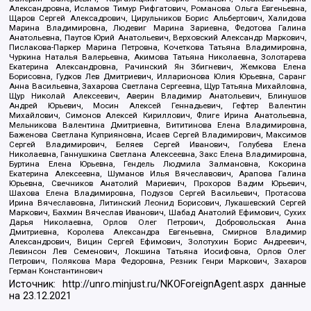
Александровна, Исламов Тимур Рифгатович, Романова Ольга Евгеньевна,
Щаров Сергей Алексадрович, Цирульников Борис Альбертович, Халидова
Марина Владимировна, Людевиг Марина Зариевна, Федотова Галина
Анатольевна, Паутов Юрий Анатольевич, Верховский Александр Маркович,
Пислакова-Паркер Марина Петровна, Кочеткова Татьяна Владимировна,
Чуркина Наталья Валерьевна, Акимова Татьяна Николаевна, Золотарева
Екатерина Александровна, Рачинский Ян Збигневич, Жемкова Елена
Борисовна, Гудков Лев Дмитриевич, Илларионова Юлия Юрьевна, Саранг
Анна Васильевна, Захарова Светлана Сергеевна, Щур Татьяна Михайловна,
Щур Николай Алексеевич, Аверин Владимир Анатольевич, Блинушов
Андрей Юрьевич, Мосин Алексей Геннадьевич, Гефтер Валентин
Михайлович, Симонов Алексей Кириллович, Флиге Ирина Анатольевна,
Мельникова Валентина Дмитриевна, Вититинова Елена Владимировна,
Баженова Светлана Куприяновна, Исаев Сергей Владимирович, Максимов
Сергей Владимирович, Беляев Сергей Иванович, Голубева Елена
Николаевна, Ганнушкина Светлана Алексеевна, Закс Елена Владимировна,
Буртина Елена Юрьевна, Гендель Людмила Залмановна, Кокорина
Екатерина Алексеевна, Шуманов Илья Вячеславович, Арапова Галина
Юрьевна, Свечников Анатолий Мариевич, Прохоров Вадим Юрьевич,
Шахова Елена Владимировна, Подузов Сергей Васильевич, Протасова
Ирина Вячеславовна, Литинский Леонид Борисович, Лукашевский Сергей
Маркович, Бахмин Вячеслав Иванович, Шабад Анатолий Ефимович, Сухих
Дарья Николаевна, Орлов Олег Петрович, Добровольская Анна
Дмитриевна, Королева Александра Евгеньевна, Смирнов Владимир
Александрович, Вицин Сергей Ефимович, Золотухин Борис Андреевич,
Левинсон Лев Семенович, Локшина Татьяна Иосифовна, Орлов Олег
Петрович, Полякова Мара Федоровна, Резник Генри Маркович, Захаров
Герман Константинович
Источник:
http://unro.minjust.ru/NKOForeignAgent.aspx
данные
на
23.12.2021