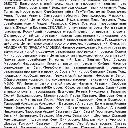
ВМЕСТЕ, Благотворительный фонд охраны здоровья и защиты прав
граждан, Благотворительный фонд помощи осужденным и их семьям, Фонд
Тольятти, Новое время, Серебряная тайга, Так-Так-Так, центр Сова, центр
Анна, Проект Апрель, Самарская губерния, Эра здоровья, Мемориал,
Аналитический Центр Юрия Левады, Издательство Парк Гагарина, Фонд
содействия имени Андрея Рылькова, Сфера, Уральская правозащитная
группа, Женщины Евразии, СИБАЛЬТ, Институт прав человека, Фонд защиты
гласности, Российский исследовательский центр по правам человека,
Дальневосточный центр развития гражданских инициатив и социального
партнерства, Пермский региональный правозащитный центр, Гражданское
действие, Центр независимых социологических исследований, Сутяжник,
АКАДЕМИЯ ПО ПРАВАМ ЧЕЛОВЕКА, Частное учреждение в Калининграде по
административной поддержке реализации программ и проектов Совета
Министров северных стран, Центр развития некоммерческих организаций,
Гражданское содействие, Интернешнл-Р, Центр Защиты Прав Средств
Массовой Информации, Институт развития прессы - Сибирь, Частное
учреждение в Санкт-Петербурге по административной поддержке
реализации программ и проектов Совета Министров Северных Стран, Фонд
поддержки свободы прессы, Гражданский контроль, Человек и Закон,
Общественная комиссия по сохранению наследия академика Сахарова,
МЕМО. РУ, Институт региональной прессы, Институт Развития Свободы
Информации, Экозащита!-Женсовет, Общественный вердикт, Евразийская
антимонопольная ассоциация, Дзугкоева Регина Николаевна, Кривенко
Сергей Владимирович, Милославский Павел Юрьевич, Шнырова Ольга
Вадимовна, Чанышева Лилия Айратовна, Сидорович Ольга Борисовна,
Туровский Александр Алексеевич, Васильева Анастасия Евгеньевна, Ривина
Анна Валерьевна, Бурдина Юлия Владимировна, Бойко Анатолий
Николаевич, Пивоваров Андрей Сергеевич, Дугин Сергей Георгиевич, Аверин
Виталий Евгеньевич, Барахоев Магомед Бекханович, Шевченко Дмитрий
Александрович, Шарипков Олег Викторович, Мошель Ирина Ароновна,
Шведов Григорий Сергеевич, Пономарев Лев Александрович, Созаев
Валерий Валерьевич, Каргалицкий Борис Юльевич, Исакова Ирина