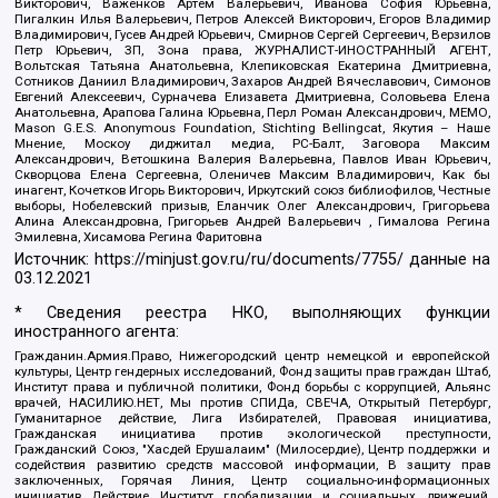
Викторович, Важенков Артем Валерьевич, Иванова София Юрьевна,
Пигалкин Илья Валерьевич, Петров Алексей Викторович, Егоров Владимир
Владимирович, Гусев Андрей Юрьевич, Смирнов Сергей Сергеевич, Верзилов
Петр Юрьевич, ЗП, Зона права, ЖУРНАЛИСТ-ИНОСТРАННЫЙ АГЕНТ,
Вольтская Татьяна Анатольевна, Клепиковская Екатерина Дмитриевна,
Сотников Даниил Владимирович, Захаров Андрей Вячеславович, Симонов
Евгений Алексеевич, Сурначева Елизавета Дмитриевна, Соловьева Елена
Анатольевна, Арапова Галина Юрьевна, Перл Роман Александрович, МЕМО,
Mason G.E.S. Anonymous Foundation, Stichting Bellingcat, Якутия – Наше
Мнение, Москоу диджитал медиа, РС-Балт, Заговора Максим
Александрович, Ветошкина Валерия Валерьевна, Павлов Иван Юрьевич,
Скворцова Елена Сергеевна, Оленичев Максим Владимирович, Как бы
инагент, Кочетков Игорь Викторович, Иркутский союз библиофилов, Честные
выборы, Нобелевский призыв, Еланчик Олег Александрович, Григорьева
Алина Александровна, Григорьев Андрей Валерьевич , Гималова Регина
Эмилевна, Хисамова Регина Фаритовна
Источник:
https://minjust.gov.ru/ru/documents/7755/
данные на
03.12.2021
* Сведения реестра НКО, выполняющих функции
иностранного агента:
Гражданин.Армия.Право, Нижегородский центр немецкой и европейской
культуры, Центр гендерных исследований, Фонд защиты прав граждан Штаб,
Институт права и публичной политики, Фонд борьбы с коррупцией, Альянс
врачей, НАСИЛИЮ.НЕТ, Мы против СПИДа, СВЕЧА, Открытый Петербург,
Гуманитарное действие, Лига Избирателей, Правовая инициатива,
Гражданская инициатива против экологической преступности,
Гражданский Союз, "Хасдей Ерушалаим" (Милосердие), Центр поддержки и
содействия развитию средств массовой информации, В защиту прав
заключенных, Горячая Линия, Центр социально-информационных
инициатив Действие, Институт глобализации и социальных движений,