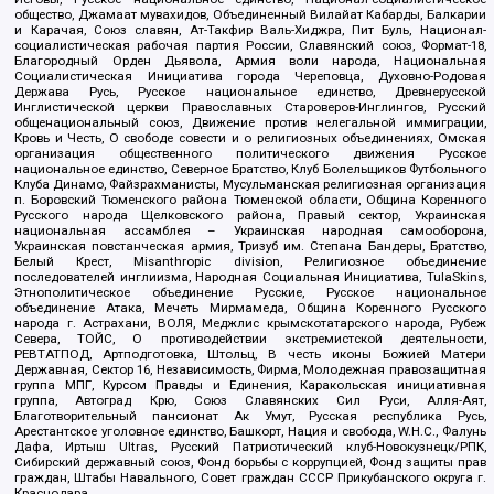
общество, Джамаат мувахидов, Объединенный Вилайат Кабарды, Балкарии
и Карачая, Союз славян, Ат-Такфир Валь-Хиджра, Пит Буль, Национал-
социалистическая рабочая партия России, Славянский союз, Формат-18,
Благородный Орден Дьявола, Армия воли народа, Национальная
Социалистическая Инициатива города Череповца, Духовно-Родовая
Держава Русь, Русское национальное единство, Древнерусской
Инглистической церкви Православных Староверов-Инглингов, Русский
общенациональный союз, Движение против нелегальной иммиграции,
Кровь и Честь, О свободе совести и о религиозных объединениях, Омская
организация общественного политического движения Русское
национальное единство, Северное Братство, Клуб Болельщиков Футбольного
Клуба Динамо, Файзрахманисты, Мусульманская религиозная организация
п. Боровский Тюменского района Тюменской области, Община Коренного
Русского народа Щелковского района, Правый сектор, Украинская
национальная ассамблея – Украинская народная самооборона,
Украинская повстанческая армия, Тризуб им. Степана Бандеры, Братство,
Белый Крест, Misanthropic division, Религиозное объединение
последователей инглиизма, Народная Социальная Инициатива, TulaSkins,
Этнополитическое объединение Русские, Русское национальное
объединение Атака, Мечеть Мирмамеда, Община Коренного Русского
народа г. Астрахани, ВОЛЯ, Меджлис крымскотатарского народа, Рубеж
Севера, ТОЙС, О противодействии экстремистской деятельности,
РЕВТАТПОД, Артподготовка, Штольц, В честь иконы Божией Матери
Державная, Сектор 16, Независимость, Фирма, Молодежная правозащитная
группа МПГ, Курсом Правды и Единения, Каракольская инициативная
группа, Автоград Крю, Союз Славянских Сил Руси, Алля-Аят,
Благотворительный пансионат Ак Умут, Русская республика Русь,
Арестантское уголовное единство, Башкорт, Нация и свобода, W.H.С., Фалунь
Дафа, Иртыш Ultras, Русский Патриотический клуб-Новокузнецк/РПК,
Сибирский державный союз, Фонд борьбы с коррупцией, Фонд защиты прав
граждан, Штабы Навального, Совет граждан СССР Прикубанского округа г.
Краснодара