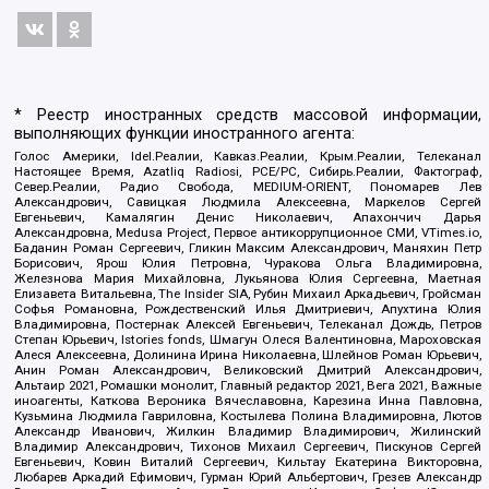
* Реестр иностранных средств массовой информации,
выполняющих функции иностранного агента:
Голос Америки, Idel.Реалии, Кавказ.Реалии, Крым.Реалии, Телеканал
Настоящее Время, Azatliq Radiosi, PCE/PC, Сибирь.Реалии, Фактограф,
Север.Реалии, Радио Свобода, MEDIUM-ORIENT, Пономарев Лев
Александрович, Савицкая Людмила Алексеевна, Маркелов Сергей
Евгеньевич, Камалягин Денис Николаевич, Апахончич Дарья
Александровна, Medusa Project, Первое антикоррупционное СМИ, VTimes.io,
Баданин Роман Сергеевич, Гликин Максим Александрович, Маняхин Петр
Борисович, Ярош Юлия Петровна, Чуракова Ольга Владимировна,
Железнова Мария Михайловна, Лукьянова Юлия Сергеевна, Маетная
Елизавета Витальевна, The Insider SIA, Рубин Михаил Аркадьевич, Гройсман
Софья Романовна, Рождественский Илья Дмитриевич, Апухтина Юлия
Владимировна, Постернак Алексей Евгеньевич, Телеканал Дождь, Петров
Степан Юрьевич, Istories fonds, Шмагун Олеся Валентиновна, Мароховская
Алеся Алексеевна, Долинина Ирина Николаевна, Шлейнов Роман Юрьевич,
Анин Роман Александрович, Великовский Дмитрий Александрович,
Альтаир 2021, Ромашки монолит, Главный редактор 2021, Вега 2021, Важные
иноагенты, Каткова Вероника Вячеславовна, Карезина Инна Павловна,
Кузьмина Людмила Гавриловна, Костылева Полина Владимировна, Лютов
Александр Иванович, Жилкин Владимир Владимирович, Жилинский
Владимир Александрович, Тихонов Михаил Сергеевич, Пискунов Сергей
Евгеньевич, Ковин Виталий Сергеевич, Кильтау Екатерина Викторовна,
Любарев Аркадий Ефимович, Гурман Юрий Альбертович, Грезев Александр