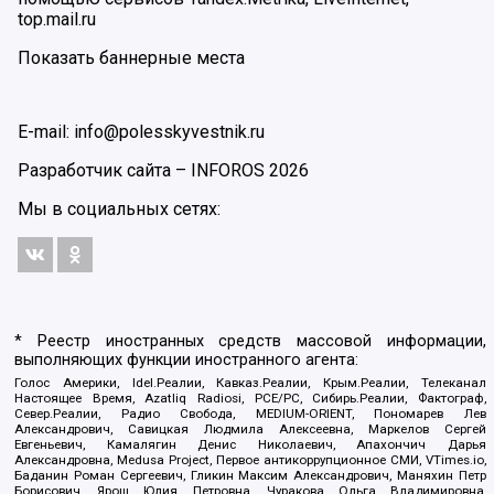
top.mail.ru
Показать баннерные места
E-mail: info@polesskyvestnik.ru
Разработчик сайта –
INFOROS
2026
Мы в социальных сетях:
* Реестр иностранных средств массовой информации,
выполняющих функции иностранного агента:
Голос Америки, Idel.Реалии, Кавказ.Реалии, Крым.Реалии, Телеканал
Настоящее Время, Azatliq Radiosi, PCE/PC, Сибирь.Реалии, Фактограф,
Север.Реалии, Радио Свобода, MEDIUM-ORIENT, Пономарев Лев
Александрович, Савицкая Людмила Алексеевна, Маркелов Сергей
Евгеньевич, Камалягин Денис Николаевич, Апахончич Дарья
Александровна, Medusa Project, Первое антикоррупционное СМИ, VTimes.io,
Баданин Роман Сергеевич, Гликин Максим Александрович, Маняхин Петр
Борисович, Ярош Юлия Петровна, Чуракова Ольга Владимировна,