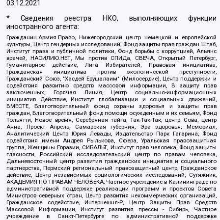
03.12.2021
* Сведения реестра НКО, выполняющих функции
иностранного агента:
Гражданин.Армия.Право, Нижегородский центр немецкой и европейской
культуры, Центр гендерных исследований, Фонд защиты прав граждан Штаб,
Институт права и публичной политики, Фонд борьбы с коррупцией, Альянс
врачей, НАСИЛИЮ.НЕТ, Мы против СПИДа, СВЕЧА, Открытый Петербург,
Гуманитарное действие, Лига Избирателей, Правовая инициатива,
Гражданская инициатива против экологической преступности,
Гражданский Союз, "Хасдей Ерушалаим" (Милосердие), Центр поддержки и
содействия развитию средств массовой информации, В защиту прав
заключенных, Горячая Линия, Центр социально-информационных
инициатив Действие, Институт глобализации и социальных движений,
ВМЕСТЕ, Благотворительный фонд охраны здоровья и защиты прав
граждан, Благотворительный фонд помощи осужденным и их семьям, Фонд
Тольятти, Новое время, Серебряная тайга, Так-Так-Так, центр Сова, центр
Анна, Проект Апрель, Самарская губерния, Эра здоровья, Мемориал,
Аналитический Центр Юрия Левады, Издательство Парк Гагарина, Фонд
содействия имени Андрея Рылькова, Сфера, Уральская правозащитная
группа, Женщины Евразии, СИБАЛЬТ, Институт прав человека, Фонд защиты
гласности, Российский исследовательский центр по правам человека,
Дальневосточный центр развития гражданских инициатив и социального
партнерства, Пермский региональный правозащитный центр, Гражданское
действие, Центр независимых социологических исследований, Сутяжник,
АКАДЕМИЯ ПО ПРАВАМ ЧЕЛОВЕКА, Частное учреждение в Калининграде по
административной поддержке реализации программ и проектов Совета
Министров северных стран, Центр развития некоммерческих организаций,
Гражданское содействие, Интернешнл-Р, Центр Защиты Прав Средств
Массовой Информации, Институт развития прессы - Сибирь, Частное
учреждение в Санкт-Петербурге по административной поддержке