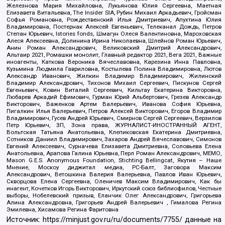
Железнова Мария Михайловна, Лукьянова Юлия Сергеевна, Маетная
Елизавета Витальевна, The Insider SIA, Рубин Михаил Аркадьевич, Гройсман
Софья Романовна, Рождественский Илья Дмитриевич, Апухтина Юлия
Владимировна, Постернак Алексей Евгеньевич, Телеканал Дождь, Петров
Степан Юрьевич, Istories fonds, Шмагун Олеся Валентиновна, Мароховская
Алеся Алексеевна, Долинина Ирина Николаевна, Шлейнов Роман Юрьевич,
Анин Роман Александрович, Великовский Дмитрий Александрович,
Альтаир 2021, Ромашки монолит, Главный редактор 2021, Вега 2021, Важные
иноагенты, Каткова Вероника Вячеславовна, Карезина Инна Павловна,
Кузьмина Людмила Гавриловна, Костылева Полина Владимировна, Лютов
Александр Иванович, Жилкин Владимир Владимирович, Жилинский
Владимир Александрович, Тихонов Михаил Сергеевич, Пискунов Сергей
Евгеньевич, Ковин Виталий Сергеевич, Кильтау Екатерина Викторовна,
Любарев Аркадий Ефимович, Гурман Юрий Альбертович, Грезев Александр
Викторович, Важенков Артем Валерьевич, Иванова София Юрьевна,
Пигалкин Илья Валерьевич, Петров Алексей Викторович, Егоров Владимир
Владимирович, Гусев Андрей Юрьевич, Смирнов Сергей Сергеевич, Верзилов
Петр Юрьевич, ЗП, Зона права, ЖУРНАЛИСТ-ИНОСТРАННЫЙ АГЕНТ,
Вольтская Татьяна Анатольевна, Клепиковская Екатерина Дмитриевна,
Сотников Даниил Владимирович, Захаров Андрей Вячеславович, Симонов
Евгений Алексеевич, Сурначева Елизавета Дмитриевна, Соловьева Елена
Анатольевна, Арапова Галина Юрьевна, Перл Роман Александрович, МЕМО,
Mason G.E.S. Anonymous Foundation, Stichting Bellingcat, Якутия – Наше
Мнение, Москоу диджитал медиа, РС-Балт, Заговора Максим
Александрович, Ветошкина Валерия Валерьевна, Павлов Иван Юрьевич,
Скворцова Елена Сергеевна, Оленичев Максим Владимирович, Как бы
инагент, Кочетков Игорь Викторович, Иркутский союз библиофилов, Честные
выборы, Нобелевский призыв, Еланчик Олег Александрович, Григорьева
Алина Александровна, Григорьев Андрей Валерьевич , Гималова Регина
Эмилевна, Хисамова Регина Фаритовна
Источник:
https://minjust.gov.ru/ru/documents/7755/
данные на