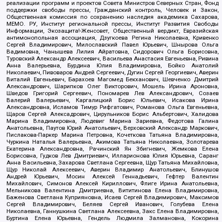
реализации программ и проектов Совета Министров Северных Стран, Фонд
поддержки свободы прессы, Гражданский контроль, Человек и Закон,
Общественная комиссия по сохранению наследия академика Сахарова,
МЕМО. РУ, Институт региональной прессы, Институт Развития Свободы
Информации, Экозащита!-Женсовет, Общественный вердикт, Евразийская
антимонопольная ассоциация, Дзугкоева Регина Николаевна, Кривенко
Сергей Владимирович, Милославский Павел Юрьевич, Шнырова Ольга
Вадимовна, Чанышева Лилия Айратовна, Сидорович Ольга Борисовна,
Туровский Александр Алексеевич, Васильева Анастасия Евгеньевна, Ривина
Анна Валерьевна, Бурдина Юлия Владимировна, Бойко Анатолий
Николаевич, Пивоваров Андрей Сергеевич, Дугин Сергей Георгиевич, Аверин
Виталий Евгеньевич, Барахоев Магомед Бекханович, Шевченко Дмитрий
Александрович, Шарипков Олег Викторович, Мошель Ирина Ароновна,
Шведов Григорий Сергеевич, Пономарев Лев Александрович, Созаев
Валерий Валерьевич, Каргалицкий Борис Юльевич, Исакова Ирина
Александровна, Исламов Тимур Рифгатович, Романова Ольга Евгеньевна,
Щаров Сергей Алексадрович, Цирульников Борис Альбертович, Халидова
Марина Владимировна, Людевиг Марина Зариевна, Федотова Галина
Анатольевна, Паутов Юрий Анатольевич, Верховский Александр Маркович,
Пислакова-Паркер Марина Петровна, Кочеткова Татьяна Владимировна,
Чуркина Наталья Валерьевна, Акимова Татьяна Николаевна, Золотарева
Екатерина Александровна, Рачинский Ян Збигневич, Жемкова Елена
Борисовна, Гудков Лев Дмитриевич, Илларионова Юлия Юрьевна, Саранг
Анна Васильевна, Захарова Светлана Сергеевна, Щур Татьяна Михайловна,
Щур Николай Алексеевич, Аверин Владимир Анатольевич, Блинушов
Андрей Юрьевич, Мосин Алексей Геннадьевич, Гефтер Валентин
Михайлович, Симонов Алексей Кириллович, Флиге Ирина Анатольевна,
Мельникова Валентина Дмитриевна, Вититинова Елена Владимировна,
Баженова Светлана Куприяновна, Исаев Сергей Владимирович, Максимов
Сергей Владимирович, Беляев Сергей Иванович, Голубева Елена
Николаевна, Ганнушкина Светлана Алексеевна, Закс Елена Владимировна,
Буртина Елена Юрьевна, Гендель Людмила Залмановна, Кокорина