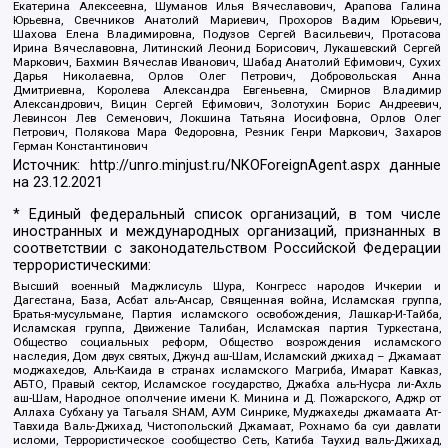
Екатерина Алексеевна, Шуманов Илья Вячеславович, Арапова Галина
Юрьевна, Свечников Анатолий Мариевич, Прохоров Вадим Юрьевич,
Шахова Елена Владимировна, Подузов Сергей Васильевич, Протасова
Ирина Вячеславовна, Литинский Леонид Борисович, Лукашевский Сергей
Маркович, Бахмин Вячеслав Иванович, Шабад Анатолий Ефимович, Сухих
Дарья Николаевна, Орлов Олег Петрович, Добровольская Анна
Дмитриевна, Королева Александра Евгеньевна, Смирнов Владимир
Александрович, Вицин Сергей Ефимович, Золотухин Борис Андреевич,
Левинсон Лев Семенович, Локшина Татьяна Иосифовна, Орлов Олег
Петрович, Полякова Мара Федоровна, Резник Генри Маркович, Захаров
Герман Константинович
Источник:
http://unro.minjust.ru/NKOForeignAgent.aspx
данные
на
23.12.2021
* Единый федеральный список организаций, в том числе
иностранных и международных организаций, признанных в
соответствии с законодательством Российской Федерации
террористическими:
Высший военный Маджлисуль Шура, Конгресс народов Ичкерии и
Дагестана, База, Асбат аль-Ансар, Священная война, Исламская группа,
Братья-мусульмане, Партия исламского освобождения, Лашкар-И-Тайба,
Исламская группа, Движение Талибан, Исламская партия Туркестана,
Общество социальных реформ, Общество возрождения исламского
наследия, Дом двух святых, Джунд аш-Шам, Исламский джихад – Джамаат
моджахедов, Аль-Каида в странах исламского Магриба, Имарат Кавказ,
АБТО, Правый сектор, Исламское государство, Джабха аль-Нусра ли-Ахль
аш-Шам, Народное ополчение имени К. Минина и Д. Пожарского, Аджр от
Аллаха Субхану уа Тагьаля SHAM, АУМ Синрике, Муджахеды джамаата Ат-
Тавхида Валь-Джихад, Чистопольский Джамаат, Рохнамо ба суи давлати
исломи, Террористическое сообщество Сеть, Катиба Таухид валь-Джихад,