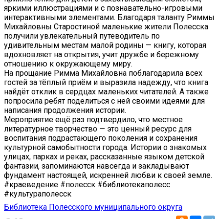
яркими иллюстрациями и с познавательно-игровыми
интерактивными элементами. Благодаря таланту Риммы
Михайловны Старостиной маленькие жители Полесска
получили увлекательный путеводитель по
удивительным местам малой родины — книгу, которая
вдохновляет на открытия, учит дружбе и бережному
отношению к окружающему миру.
На прощание Римма Михайловна поблагодарила всех
гостей за тёплый приём и выразила надежду, что книга
найдёт отклик в сердцах маленьких читателей. А также
попросила ребят поделиться с ней своими идеями для
написания продолжения истории.
Мероприятие ещё раз подтвердило, что местное
литературное творчество — это ценный ресурс для
воспитания подрастающего поколения и сохранения
культурной самобытности города. Истории о знакомых
улицах, парках и реках, рассказанные языком детской
фантазии, запоминаются навсегда и закладывают
фундамент настоящей, искренней любви к своей земле.
#краеведение #полесск #библиотекаполесс
#культураполесск
Библиотека Полесского муниципального округа