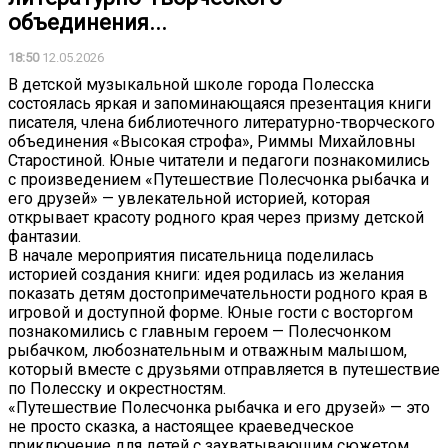
объединения...
18:50
12.05.2026
В детской музыкальной школе города Полесска
состоялась яркая и запоминающаяся презентация книги
писателя, члена библиотечного литературно-творческого
объединения «Высокая строфа», Риммы Михайловны
Старостиной. Юные читатели и педагоги познакомились
с произведением «Путешествие Полесчонка рыбачка и
его друзей» — увлекательной историей, которая
открывает красоту родного края через призму детской
фантазии.
В начале мероприятия писательница поделилась
историей создания книги: идея родилась из желания
показать детям достопримечательности родного края в
игровой и доступной форме. Юные гости с восторгом
познакомились с главным героем — Полесчонком
рыбачком, любознательным и отважным малышом,
который вместе с друзьями отправляется в путешествие
по Полесску и окрестностям.
«Путешествие Полесчонка рыбачка и его друзей» — это
не просто сказка, а настоящее краеведческое
приключение для детей с захватывающим сюжетом,