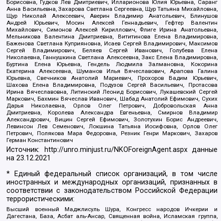
Борисовна, Гудков Лев Дмитриевич, Илларионова Юлия Юрьевна, Саранг
Анна Васильевна, Захарова Светлана Сергеевна, Щур Татьяна Михайловна,
Щур Николай Алексеевич, Аверин Владимир Анатольевич, Блинушов
Андрей Юрьевич, Мосин Алексей Геннадьевич, Гефтер Валентин
Михайлович, Симонов Алексей Кириллович, Флиге Ирина Анатольевна,
Мельникова Валентина Дмитриевна, Вититинова Елена Владимировна,
Баженова Светлана Куприяновна, Исаев Сергей Владимирович, Максимов
Сергей Владимирович, Беляев Сергей Иванович, Голубева Елена
Николаевна, Ганнушкина Светлана Алексеевна, Закс Елена Владимировна,
Буртина Елена Юрьевна, Гендель Людмила Залмановна, Кокорина
Екатерина Алексеевна, Шуманов Илья Вячеславович, Арапова Галина
Юрьевна, Свечников Анатолий Мариевич, Прохоров Вадим Юрьевич,
Шахова Елена Владимировна, Подузов Сергей Васильевич, Протасова
Ирина Вячеславовна, Литинский Леонид Борисович, Лукашевский Сергей
Маркович, Бахмин Вячеслав Иванович, Шабад Анатолий Ефимович, Сухих
Дарья Николаевна, Орлов Олег Петрович, Добровольская Анна
Дмитриевна, Королева Александра Евгеньевна, Смирнов Владимир
Александрович, Вицин Сергей Ефимович, Золотухин Борис Андреевич,
Левинсон Лев Семенович, Локшина Татьяна Иосифовна, Орлов Олег
Петрович, Полякова Мара Федоровна, Резник Генри Маркович, Захаров
Герман Константинович
Источник:
http://unro.minjust.ru/NKOForeignAgent.aspx
данные
на
23.12.2021
* Единый федеральный список организаций, в том числе
иностранных и международных организаций, признанных в
соответствии с законодательством Российской Федерации
террористическими:
Высший военный Маджлисуль Шура, Конгресс народов Ичкерии и
Дагестана, База, Асбат аль-Ансар, Священная война, Исламская группа,