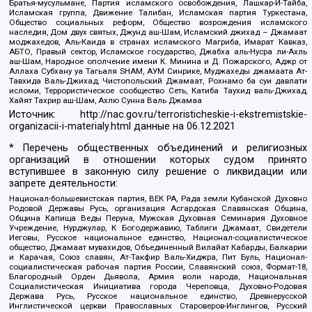
Братья-мусульмане, Партия исламского освобождения, Лашкар-И-Тайба,
Исламская группа, Движение Талибан, Исламская партия Туркестана,
Общество социальных реформ, Общество возрождения исламского
наследия, Дом двух святых, Джунд аш-Шам, Исламский джихад – Джамаат
моджахедов, Аль-Каида в странах исламского Магриба, Имарат Кавказ,
АБТО, Правый сектор, Исламское государство, Джабха аль-Нусра ли-Ахль
аш-Шам, Народное ополчение имени К. Минина и Д. Пожарского, Аджр от
Аллаха Субхану уа Тагьаля SHAM, АУМ Синрике, Муджахеды джамаата Ат-
Тавхида Валь-Джихад, Чистопольский Джамаат, Рохнамо ба суи давлати
исломи, Террористическое сообщество Сеть, Катиба Таухид валь-Джихад,
Хайят Тахрир аш-Шам, Ахлю Сунна Валь Джамаа
Источник:
http://nac.gov.ru/terroristicheskie-i-ekstremistskie-
organizacii-i-materialy.html
данные на
06.12.2021
* Перечень общественных объединений и религиозных
организаций в отношении которых судом принято
вступившее в законную силу решение о ликвидации или
запрете деятельности:
Национал-большевистская партия, ВЕК РА, Рада земли Кубанской Духовно
Родовой Державы Русь, организация Асгардская Славянская Община,
Община Капища Веды Перуна, Мужская Духовная Семинария Духовное
Учреждение, Нурджулар, К Богодержавию, Таблиги Джамаат, Свидетели
Иеговы, Русское национальное единство, Национал-социалистическое
общество, Джамаат мувахидов, Объединенный Вилайат Кабарды, Балкарии
и Карачая, Союз славян, Ат-Такфир Валь-Хиджра, Пит Буль, Национал-
социалистическая рабочая партия России, Славянский союз, Формат-18,
Благородный Орден Дьявола, Армия воли народа, Национальная
Социалистическая Инициатива города Череповца, Духовно-Родовая
Держава Русь, Русское национальное единство, Древнерусской
Инглистической церкви Православных Староверов-Инглингов, Русский