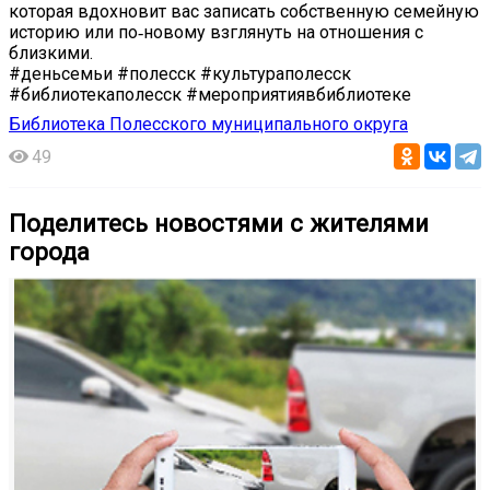
которая вдохновит вас записать собственную семейную
историю или по‑новому взглянуть на отношения с
близкими.
#деньсемьи #полесск #культураполесск
#библиотекаполесск #мероприятиявбиблиотеке
Библиотека Полесского муниципального округа
49
Поделитесь новостями с жителями
города