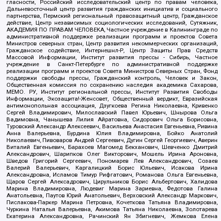
гласности, Российский исследовательский центр по правам человека,
Дальневосточный центр развития гражданских инициатив и социального
партнерства, Пермский региональный правозащитный центр, Гражданское
действие, Центр независимых социологических исследований, Сутяжник,
АКАДЕМИЯ ПО ПРАВАМ ЧЕЛОВЕКА, Частное учреждение в Калининграде по
административной поддержке реализации программ и проектов Совета
Министров северных стран, Центр развития некоммерческих организаций,
Гражданское содействие, Интернешнл-Р, Центр Защиты Прав Средств
Массовой Информации, Институт развития прессы - Сибирь, Частное
учреждение в Санкт-Петербурге по административной поддержке
реализации программ и проектов Совета Министров Северных Стран, Фонд
поддержки свободы прессы, Гражданский контроль, Человек и Закон,
Общественная комиссия по сохранению наследия академика Сахарова,
МЕМО. РУ, Институт региональной прессы, Институт Развития Свободы
Информации, Экозащита!-Женсовет, Общественный вердикт, Евразийская
антимонопольная ассоциация, Дзугкоева Регина Николаевна, Кривенко
Сергей Владимирович, Милославский Павел Юрьевич, Шнырова Ольга
Вадимовна, Чанышева Лилия Айратовна, Сидорович Ольга Борисовна,
Туровский Александр Алексеевич, Васильева Анастасия Евгеньевна, Ривина
Анна Валерьевна, Бурдина Юлия Владимировна, Бойко Анатолий
Николаевич, Пивоваров Андрей Сергеевич, Дугин Сергей Георгиевич, Аверин
Виталий Евгеньевич, Барахоев Магомед Бекханович, Шевченко Дмитрий
Александрович, Шарипков Олег Викторович, Мошель Ирина Ароновна,
Шведов Григорий Сергеевич, Пономарев Лев Александрович, Созаев
Валерий Валерьевич, Каргалицкий Борис Юльевич, Исакова Ирина
Александровна, Исламов Тимур Рифгатович, Романова Ольга Евгеньевна,
Щаров Сергей Алексадрович, Цирульников Борис Альбертович, Халидова
Марина Владимировна, Людевиг Марина Зариевна, Федотова Галина
Анатольевна, Паутов Юрий Анатольевич, Верховский Александр Маркович,
Пислакова-Паркер Марина Петровна, Кочеткова Татьяна Владимировна,
Чуркина Наталья Валерьевна, Акимова Татьяна Николаевна, Золотарева
Екатерина Александровна, Рачинский Ян Збигневич, Жемкова Елена