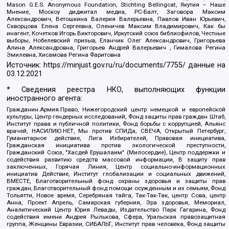
Mason G.E.S. Anonymous Foundation, Stichting Bellingcat, Якутия – Наше
Мнение, Москоу диджитал медиа, РС-Балт, Заговора Максим
Александрович, Ветошкина Валерия Валерьевна, Павлов Иван Юрьевич,
Скворцова Елена Сергеевна, Оленичев Максим Владимирович, Как бы
инагент, Кочетков Игорь Викторович, Иркутский союз библиофилов, Честные
выборы, Нобелевский призыв, Еланчик Олег Александрович, Григорьева
Алина Александровна, Григорьев Андрей Валерьевич , Гималова Регина
Эмилевна, Хисамова Регина Фаритовна
Источник:
https://minjust.gov.ru/ru/documents/7755/
данные на
03.12.2021
* Сведения реестра НКО, выполняющих функции
иностранного агента:
Гражданин.Армия.Право, Нижегородский центр немецкой и европейской
культуры, Центр гендерных исследований, Фонд защиты прав граждан Штаб,
Институт права и публичной политики, Фонд борьбы с коррупцией, Альянс
врачей, НАСИЛИЮ.НЕТ, Мы против СПИДа, СВЕЧА, Открытый Петербург,
Гуманитарное действие, Лига Избирателей, Правовая инициатива,
Гражданская инициатива против экологической преступности,
Гражданский Союз, "Хасдей Ерушалаим" (Милосердие), Центр поддержки и
содействия развитию средств массовой информации, В защиту прав
заключенных, Горячая Линия, Центр социально-информационных
инициатив Действие, Институт глобализации и социальных движений,
ВМЕСТЕ, Благотворительный фонд охраны здоровья и защиты прав
граждан, Благотворительный фонд помощи осужденным и их семьям, Фонд
Тольятти, Новое время, Серебряная тайга, Так-Так-Так, центр Сова, центр
Анна, Проект Апрель, Самарская губерния, Эра здоровья, Мемориал,
Аналитический Центр Юрия Левады, Издательство Парк Гагарина, Фонд
содействия имени Андрея Рылькова, Сфера, Уральская правозащитная
группа, Женщины Евразии, СИБАЛЬТ, Институт прав человека, Фонд защиты