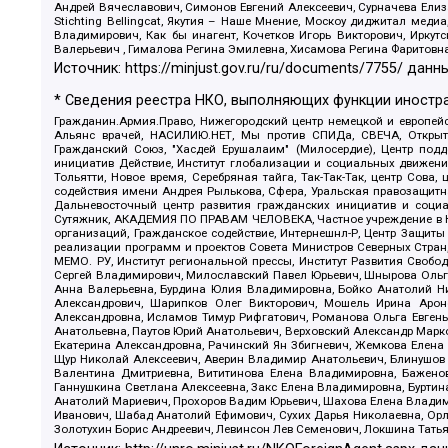
Андрей Вячеславович, Симонов Евгений Алексеевич, Сурначева Елиз
Stichting Bellingcat, Якутия – Наше Мнение, Москоу диджитал мед
Владимирович, Как бы инагент, Кочетков Игорь Викторович, Иркут
Валерьевич , Гималова Регина Эмилевна, Хисамова Регина Фаритовн
Источник:
https://minjust.gov.ru/ru/documents/7755/
данны
* Сведения реестра НКО, выполняющих функции иностра
Гражданин.Армия.Право, Нижегородский центр немецкой и европейск
Альянс врачей, НАСИЛИЮ.НЕТ, Мы против СПИДа, СВЕЧА, Открытый
Гражданский Союз, "Хасдей Ерушалаим" (Милосердие), Центр под
инициатив Действие, Институт глобализации и социальных движен
Тольятти, Новое время, Серебряная тайга, Так-Так-Так, центр Сова
содействия имени Андрея Рылькова, Сфера, Уральская правозащитна
Дальневосточный центр развития гражданских инициатив и социа
Сутяжник, АКАДЕМИЯ ПО ПРАВАМ ЧЕЛОВЕКА, Частное учреждение в Ка
организаций, Гражданское содействие, Интернешнл-Р, Центр Защиты
реализации программ и проектов Совета Министров Северных Стран
МЕМО. РУ, Институт региональной прессы, Институт Развития Своб
Сергей Владимирович, Милославский Павел Юрьевич, Шнырова Ольга
Анна Валерьевна, Бурдина Юлия Владимировна, Бойко Анатолий Ник
Александрович, Шарипков Олег Викторович, Мошель Ирина Ароно
Александровна, Исламов Тимур Рифгатович, Романова Ольга Евгень
Анатольевна, Паутов Юрий Анатольевич, Верховский Александр Марк
Екатерина Александровна, Рачинский Ян Збигневич, Жемкова Елена 
Щур Николай Алексеевич, Аверин Владимир Анатольевич, Блинушов 
Валентина Дмитриевна, Вититинова Елена Владимировна, Баженов
Ганнушкина Светлана Алексеевна, Закс Елена Владимировна, Буртин
Анатолий Мариевич, Прохоров Вадим Юрьевич, Шахова Елена Владими
Иванович, Шабад Анатолий Ефимович, Сухих Дарья Николаевна, Орл
Золотухин Борис Андреевич, Левинсон Лев Семенович, Локшина Тать