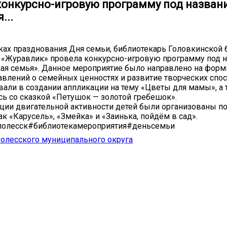
конкурсно-игровую программу под назва
...
мках празднования Дня семьи, библиотекарь Головкинской 
 «Журавлик» провела конкурсно-игровую программу под 
я семья». Данное мероприятие было направлено на форм
авлений о семейных ценностях и развитие творческих спос
вали в создании аппликации на тему «Цветы для мамы», а
ь со сказкой «Петушок — золотой гребешок».
ции двигательной активности детей были организованы 
ак «Карусель», «Змейка» и «Заинька, пойдём в сад».
полесск#библиотекамероприятия#деньсемьи
олесского муниципального округа