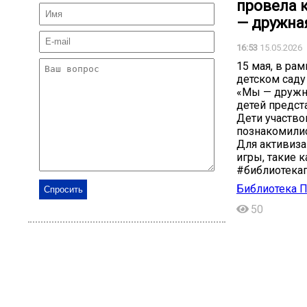
провела 
— дружная
16:53
15.05.2026
15 мая, в ра
детском саду
«Мы — дружна
детей предст
Дети участво
познакомилис
Для активиза
игры, такие к
#библиотека
Библиотека П
50