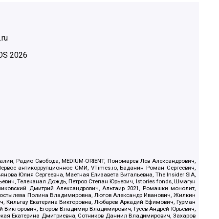
.ru
OS
2026
.Реалии, Радио Свобода, MEDIUM-ORIENT, Пономарев Лев Александрович,
ервое антикоррупционное СМИ, VTimes.io, Баданин Роман Сергеевич,
ова Юлия Сергеевна, Маетная Елизавета Витальевна, The Insider SIA,
ич, Телеканал Дождь, Петров Степан Юрьевич, Istories fonds, Шмагун
иковский Дмитрий Александрович, Альтаир 2021, Ромашки монолит,
, Костылева Полина Владимировна, Лютов Александр Иванович, Жилкин
, Кильтау Екатерина Викторовна, Любарев Аркадий Ефимович, Гурман
й Викторович, Егоров Владимир Владимирович, Гусев Андрей Юрьевич,
ская Екатерина Дмитриевна, Сотников Даниил Владимирович, Захаров