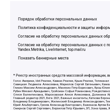
Порядок обработки персональных данных
Политика конфиденциальности и защиты инфор
Согласие на обработку персональных данных обр
Согласие на обработку персональных данных с
Yandex.Metrika, LiveInternet, top.mail.ru
Показать баннерные места
* Реестр иностранных средств массовой информации, 
Голос Америки, Idel.Реалии, Кавказ.Реалии, Крым.Реалии, Телеканал
Савицкая Людмила Алексеевна, Маркелов Сергей Евгеньевич, Камал
Гликин Максим Александрович, Маняхин Петр Борисович, Ярош Юлия П
Рубин Михаил Аркадьевич, Гройсман Софья Романовна, Рождественски
Олеся Валентиновна, Мароховская Алеся Алексеевна, Долинина И
Главный редактор 2021, Вега 2021, Важные иноагенты, Каткова Вер
Владимир Владимирович, Жилинский Владимир Александрович, Тихон
Юрий Альбертович, Грезев Александр Викторович, Важенков Артем В
Смирнов Сергей Сергеевич, Верзилов Петр Юрьевич, ЗП, Зона прав