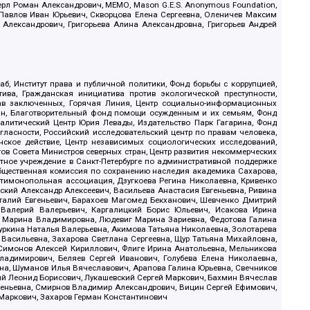
ерл Роман Александрович, МЕМО, Mason G.E.S. Anonymous Foundation,
, Павлов Иван Юрьевич, Скворцова Елена Сергеевна, Оленичев Максим
 Александрович, Григорьева Алина Александровна, Григорьев Андрей
б, Институт права и публичной политики, Фонд борьбы с коррупцией,
ива, Гражданская инициатива против экологической преступности,
рав заключенных, Горячая Линия, Центр социально-информационных
дан, Благотворительный фонд помощи осужденным и их семьям, Фонд
 Аналитический Центр Юрия Левады, Издательство Парк Гагарина, Фонд
гласности, Российский исследовательский центр по правам человека,
ское действие, Центр независимых социологических исследований,
в Совета Министров северных стран, Центр развития некоммерческих
стное учреждение в Санкт-Петербурге по административной поддержке
Общественная комиссия по сохранению наследия академика Сахарова,
нтимонопольная ассоциация, Дзугкоева Регина Николаевна, Кривенко
кий Александр Алексеевич, Васильева Анастасия Евгеньевна, Ривина
италий Евгеньевич, Барахоев Магомед Бекханович, Шевченко Дмитрий
 Валерий Валерьевич, Каргалицкий Борис Юльевич, Исакова Ирина
ва Марина Владимировна, Людевиг Марина Зариевна, Федотова Галина
уркина Наталья Валерьевна, Акимова Татьяна Николаевна, Золотарева
 Васильевна, Захарова Светлана Сергеевна, Щур Татьяна Михайловна,
 Симонов Алексей Кириллович, Флиге Ирина Анатольевна, Мельникова
адимирович, Беляев Сергей Иванович, Голубева Елена Николаевна,
вна, Шуманов Илья Вячеславович, Арапова Галина Юрьевна, Свечников
ий Леонид Борисович, Лукашевский Сергей Маркович, Бахмин Вячеслав
геньевна, Смирнов Владимир Александрович, Вицин Сергей Ефимович,
 Маркович, Захаров Герман Константинович