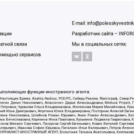
E-mail: info@polesskyvestnik
мации
Разработчик сайта –
INFOR
атной связи
Мы в социальных сетях:
 помощью сервисов
выполняющих функции иностранного агента:
 Настоящее Время, Azatliq Radiosi, PCE/PC, Сибирь.Реалии, Фактограф, Север
ягин Денис Николаевич, Апахончич Дарья Александровна, Medusa Project, П
етровна, Чуракова Ольга Владимировна, Железнова Мария Михайловна, Лукьян
й Илья Дмитриевич, Апухтина Юлия Владимировна, Постернак Алексей Евгеньев
рина Николаевна, Шлейнов Роман Юрьевич, Анин Роман Александрович, Вел
оника Вячеславовна, Карезина Инна Павловна, Кузьмина Людмила Гавриловна
ов Михаил Сергеевич, Пискунов Сергей Евгеньевич, Ковин Виталий Сергеевич
алерьевич, Иванова София Юрьевна, Пигалкин Илья Валерьевич, Петров Алексе
а, ЖУРНАЛИСТ-ИНОСТРАННЫЙ АГЕНТ, Вольтская Татьяна Анатольевна, Клепиков