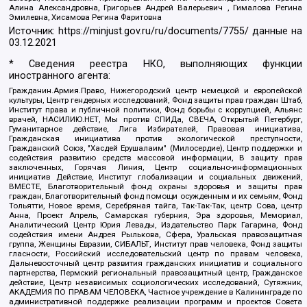
Алина Александровна, Григорьев Андрей Валерьевич , Гималова Регина
Эмилевна, Хисамова Регина Фаритовна
Источник:
https://minjust.gov.ru/ru/documents/7755/
данные на
03.12.2021
* Сведения реестра НКО, выполняющих функции
иностранного агента:
Гражданин.Армия.Право, Нижегородский центр немецкой и европейской
культуры, Центр гендерных исследований, Фонд защиты прав граждан Штаб,
Институт права и публичной политики, Фонд борьбы с коррупцией, Альянс
врачей, НАСИЛИЮ.НЕТ, Мы против СПИДа, СВЕЧА, Открытый Петербург,
Гуманитарное действие, Лига Избирателей, Правовая инициатива,
Гражданская инициатива против экологической преступности,
Гражданский Союз, "Хасдей Ерушалаим" (Милосердие), Центр поддержки и
содействия развитию средств массовой информации, В защиту прав
заключенных, Горячая Линия, Центр социально-информационных
инициатив Действие, Институт глобализации и социальных движений,
ВМЕСТЕ, Благотворительный фонд охраны здоровья и защиты прав
граждан, Благотворительный фонд помощи осужденным и их семьям, Фонд
Тольятти, Новое время, Серебряная тайга, Так-Так-Так, центр Сова, центр
Анна, Проект Апрель, Самарская губерния, Эра здоровья, Мемориал,
Аналитический Центр Юрия Левады, Издательство Парк Гагарина, Фонд
содействия имени Андрея Рылькова, Сфера, Уральская правозащитная
группа, Женщины Евразии, СИБАЛЬТ, Институт прав человека, Фонд защиты
гласности, Российский исследовательский центр по правам человека,
Дальневосточный центр развития гражданских инициатив и социального
партнерства, Пермский региональный правозащитный центр, Гражданское
действие, Центр независимых социологических исследований, Сутяжник,
АКАДЕМИЯ ПО ПРАВАМ ЧЕЛОВЕКА, Частное учреждение в Калининграде по
административной поддержке реализации программ и проектов Совета