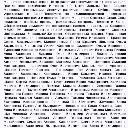
Министров северных стран, Центр развития некоммерческих организаций,
Гражданское содействие, Интернешнл-Р, Центр Защиты Прав Средств
Массовой Информации, Институт развития прессы - Сибирь, Частное
учреждение в Санкт-Петербурге по административной поддержке
реализации программ и проектов Совета Министров Северных Стран, Фонд
поддержки свободы прессы, Гражданский контроль, Человек и Закон,
Общественная комиссия по сохранению наследия академика Сахарова,
МЕМО. РУ, Институт региональной прессы, Институт Развития Свободы
Информации, Экозащита!-Женсовет, Общественный вердикт, Евразийская
антимонопольная ассоциация, Дзугкоева Регина Николаевна, Кривенко
Сергей Владимирович, Милославский Павел Юрьевич, Шнырова Ольга
Вадимовна, Чанышева Лилия Айратовна, Сидорович Ольга Борисовна,
Туровский Александр Алексеевич, Васильева Анастасия Евгеньевна, Ривина
Анна Валерьевна, Бурдина Юлия Владимировна, Бойко Анатолий
Николаевич, Пивоваров Андрей Сергеевич, Дугин Сергей Георгиевич, Аверин
Виталий Евгеньевич, Барахоев Магомед Бекханович, Шевченко Дмитрий
Александрович, Шарипков Олег Викторович, Мошель Ирина Ароновна,
Шведов Григорий Сергеевич, Пономарев Лев Александрович, Созаев
Валерий Валерьевич, Каргалицкий Борис Юльевич, Исакова Ирина
Александровна, Исламов Тимур Рифгатович, Романова Ольга Евгеньевна,
Щаров Сергей Алексадрович, Цирульников Борис Альбертович, Халидова
Марина Владимировна, Людевиг Марина Зариевна, Федотова Галина
Анатольевна, Паутов Юрий Анатольевич, Верховский Александр Маркович,
Пислакова-Паркер Марина Петровна, Кочеткова Татьяна Владимировна,
Чуркина Наталья Валерьевна, Акимова Татьяна Николаевна, Золотарева
Екатерина Александровна, Рачинский Ян Збигневич, Жемкова Елена
Борисовна, Гудков Лев Дмитриевич, Илларионова Юлия Юрьевна, Саранг
Анна Васильевна, Захарова Светлана Сергеевна, Щур Татьяна Михайловна,
Щур Николай Алексеевич, Аверин Владимир Анатольевич, Блинушов
Андрей Юрьевич, Мосин Алексей Геннадьевич, Гефтер Валентин
Михайлович, Симонов Алексей Кириллович, Флиге Ирина Анатольевна,
Мельникова Валентина Дмитриевна, Вититинова Елена Владимировна,