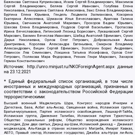
Баженова Светлана Куприяновна, Исаев Сергей Владимирович, Максимов
Сергей Владимирович, Беляев Сергей Иванович, Голубева Елена
Николаевна, Ганнушкина Светлана Алексеевна, Закс Елена Владимировна,
Буртина Елена Юрьевна, Гендель Людмила Залмановна, Кокорина
Екатерина Алексеевна, Шуманов Илья Вячеславович, Арапова Галина
Юрьевна, Свечников Анатолий Мариевич, Прохоров Вадим Юрьевич,
Шахова Елена Владимировна, Подузов Сергей Васильевич, Протасова
Ирина Вячеславовна, Литинский Леонид Борисович, Лукашевский Сергей
Маркович, Бахмин Вячеслав Иванович, Шабад Анатолий Ефимович, Сухих
Дарья Николаевна, Орлов Олег Петрович, Добровольская Анна
Дмитриевна, Королева Александра Евгеньевна, Смирнов Владимир
Александрович, Вицин Сергей Ефимович, Золотухин Борис Андреевич,
Левинсон Лев Семенович, Локшина Татьяна Иосифовна, Орлов Олег
Петрович, Полякова Мара Федоровна, Резник Генри Маркович, Захаров
Герман Константинович
Источник:
http://unro.minjust.ru/NKOForeignAgent.aspx
данные
на
23.12.2021
* Единый федеральный список организаций, в том числе
иностранных и международных организаций, признанных в
соответствии с законодательством Российской Федерации
террористическими:
Высший военный Маджлисуль Шура, Конгресс народов Ичкерии и
Дагестана, База, Асбат аль-Ансар, Священная война, Исламская группа,
Братья-мусульмане, Партия исламского освобождения, Лашкар-И-Тайба,
Исламская группа, Движение Талибан, Исламская партия Туркестана,
Общество социальных реформ, Общество возрождения исламского
наследия, Дом двух святых, Джунд аш-Шам, Исламский джихад – Джамаат
моджахедов, Аль-Каида в странах исламского Магриба, Имарат Кавказ,
АБТО, Правый сектор, Исламское государство, Джабха аль-Нусра ли-Ахль