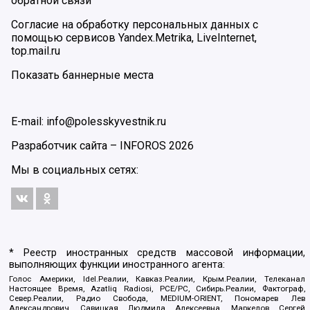
обратной связи
Согласие на обработку персональных данных с
помощью сервисов Yandex.Metrika, LiveInternet,
top.mail.ru
Показать баннерные места
E-mail: info@polesskyvestnik.ru
Разработчик сайта –
INFOROS
2026
Мы в социальных сетях:
* Реестр иностранных средств массовой информации,
выполняющих функции иностранного агента:
Голос Америки, Idel.Реалии, Кавказ.Реалии, Крым.Реалии, Телеканал
Настоящее Время, Azatliq Radiosi, PCE/PC, Сибирь.Реалии, Фактограф,
Север.Реалии, Радио Свобода, MEDIUM-ORIENT, Пономарев Лев
Александрович, Савицкая Людмила Алексеевна, Маркелов Сергей