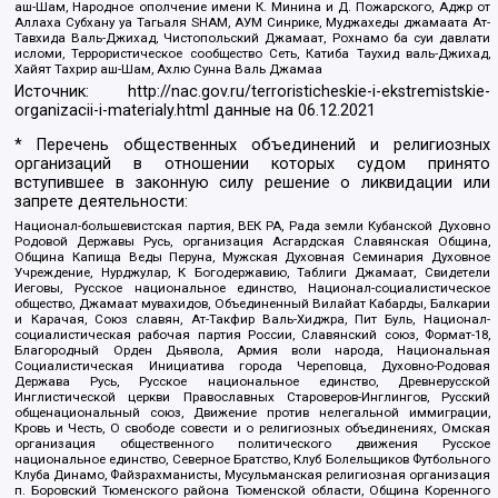
аш-Шам, Народное ополчение имени К. Минина и Д. Пожарского, Аджр от
Аллаха Субхану уа Тагьаля SHAM, АУМ Синрике, Муджахеды джамаата Ат-
Тавхида Валь-Джихад, Чистопольский Джамаат, Рохнамо ба суи давлати
исломи, Террористическое сообщество Сеть, Катиба Таухид валь-Джихад,
Хайят Тахрир аш-Шам, Ахлю Сунна Валь Джамаа
Источник:
http://nac.gov.ru/terroristicheskie-i-ekstremistskie-
organizacii-i-materialy.html
данные на
06.12.2021
* Перечень общественных объединений и религиозных
организаций в отношении которых судом принято
вступившее в законную силу решение о ликвидации или
запрете деятельности:
Национал-большевистская партия, ВЕК РА, Рада земли Кубанской Духовно
Родовой Державы Русь, организация Асгардская Славянская Община,
Община Капища Веды Перуна, Мужская Духовная Семинария Духовное
Учреждение, Нурджулар, К Богодержавию, Таблиги Джамаат, Свидетели
Иеговы, Русское национальное единство, Национал-социалистическое
общество, Джамаат мувахидов, Объединенный Вилайат Кабарды, Балкарии
и Карачая, Союз славян, Ат-Такфир Валь-Хиджра, Пит Буль, Национал-
социалистическая рабочая партия России, Славянский союз, Формат-18,
Благородный Орден Дьявола, Армия воли народа, Национальная
Социалистическая Инициатива города Череповца, Духовно-Родовая
Держава Русь, Русское национальное единство, Древнерусской
Инглистической церкви Православных Староверов-Инглингов, Русский
общенациональный союз, Движение против нелегальной иммиграции,
Кровь и Честь, О свободе совести и о религиозных объединениях, Омская
организация общественного политического движения Русское
национальное единство, Северное Братство, Клуб Болельщиков Футбольного
Клуба Динамо, Файзрахманисты, Мусульманская религиозная организация
п. Боровский Тюменского района Тюменской области, Община Коренного