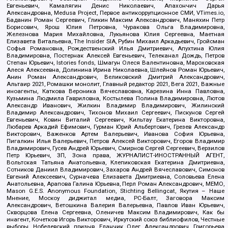
Евгеньевич, Камалягин Денис Николаевич, Апахончич Дарья
Александровна, Medusa Project, Первое антикоррупционное СМИ, VTimes.io,
Баданин Роман Сергеевич, Гликин Максим Александрович, Маняхин Петр
Борисович, Ярош Юлия Петровна, Чуракова Ольга Владимировна,
Железнова Мария Михайловна, Лукьянова Юлия Сергеевна, Маетная
Елизавета Витальевна, The Insider SIA, Рубин Михаил Аркадьевич, Гройсман
Софья Романовна, Рождественский Илья Дмитриевич, Апухтина Юлия
Владимировна, Постернак Алексей Евгеньевич, Телеканал Дождь, Петров
Степан Юрьевич, Istories fonds, Шмагун Олеся Валентиновна, Мароховская
Алеся Алексеевна, Долинина Ирина Николаевна, Шлейнов Роман Юрьевич,
Анин Роман Александрович, Великовский Дмитрий Александрович,
Альтаир 2021, Ромашки монолит, Главный редактор 2021, Вега 2021, Важные
иноагенты, Каткова Вероника Вячеславовна, Карезина Инна Павловна,
Кузьмина Людмила Гавриловна, Костылева Полина Владимировна, Лютов
Александр Иванович, Жилкин Владимир Владимирович, Жилинский
Владимир Александрович, Тихонов Михаил Сергеевич, Пискунов Сергей
Евгеньевич, Ковин Виталий Сергеевич, Кильтау Екатерина Викторовна,
Любарев Аркадий Ефимович, Гурман Юрий Альбертович, Грезев Александр
Викторович, Важенков Артем Валерьевич, Иванова София Юрьевна,
Пигалкин Илья Валерьевич, Петров Алексей Викторович, Егоров Владимир
Владимирович, Гусев Андрей Юрьевич, Смирнов Сергей Сергеевич, Верзилов
Петр Юрьевич, ЗП, Зона права, ЖУРНАЛИСТ-ИНОСТРАННЫЙ АГЕНТ,
Вольтская Татьяна Анатольевна, Клепиковская Екатерина Дмитриевна,
Сотников Даниил Владимирович, Захаров Андрей Вячеславович, Симонов
Евгений Алексеевич, Сурначева Елизавета Дмитриевна, Соловьева Елена
Анатольевна, Арапова Галина Юрьевна, Перл Роман Александрович, МЕМО,
Mason G.E.S. Anonymous Foundation, Stichting Bellingcat, Якутия – Наше
Мнение, Москоу диджитал медиа, РС-Балт, Заговора Максим
Александрович, Ветошкина Валерия Валерьевна, Павлов Иван Юрьевич,
Скворцова Елена Сергеевна, Оленичев Максим Владимирович, Как бы
инагент, Кочетков Игорь Викторович, Иркутский союз библиофилов, Честные
выборы, Нобелевский призыв, Еланчик Олег Александрович, Григорьева