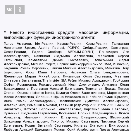
* Реестр иностранных средств массовой информации,
выполняющих функции иностранного агента:
Голос Америки, Idel.Реалии, Кавказ.Реалии, Крым.Реалии, Телеканал
Настоящее Время, Azatliq Radiosi, PCE/PC, Сибирь.Реалии, Фактограф,
Север.Реалии, Радио Свобода, MEDIUM-ORIENT, Пономарев Лев
Александрович, Савицкая Людмила Алексеевна, Маркелов Сергей
Евгеньевич, Камалягин Денис Николаевич, Апахончич Дарья
Александровна, Medusa Project, Первое антикоррупционное СМИ, VTimes.io,
Баданин Роман Сергеевич, Гликин Максим Александрович, Маняхин Петр
Борисович, Ярош Юлия Петровна, Чуракова Ольга Владимировна,
Железнова Мария Михайловна, Лукьянова Юлия Сергеевна, Маетная
Елизавета Витальевна, The Insider SIA, Рубин Михаил Аркадьевич, Гройсман
Софья Романовна, Рождественский Илья Дмитриевич, Апухтина Юлия
Владимировна, Постернак Алексей Евгеньевич, Телеканал Дождь, Петров
Степан Юрьевич, Istories fonds, Шмагун Олеся Валентиновна, Мароховская
Алеся Алексеевна, Долинина Ирина Николаевна, Шлейнов Роман Юрьевич,
Анин Роман Александрович, Великовский Дмитрий Александрович,
Альтаир 2021, Ромашки монолит, Главный редактор 2021, Вега 2021, Важные
иноагенты, Каткова Вероника Вячеславовна, Карезина Инна Павловна,
Кузьмина Людмила Гавриловна, Костылева Полина Владимировна, Лютов
Александр Иванович, Жилкин Владимир Владимирович, Жилинский
Владимир Александрович, Тихонов Михаил Сергеевич, Пискунов Сергей
Евгеньевич, Ковин Виталий Сергеевич, Кильтау Екатерина Викторовна,
Любарев Аркадий Ефимович, Гурман Юрий Альбертович, Грезев Александр