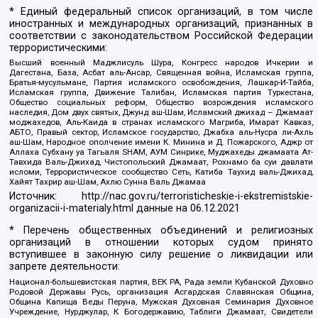
* Единый федеральный список организаций, в том числе
иностранных и международных организаций, признанных в
соответствии с законодательством Российской Федерации
террористическими:
Высший военный Маджлисуль Шура, Конгресс народов Ичкерии и
Дагестана, База, Асбат аль-Ансар, Священная война, Исламская группа,
Братья-мусульмане, Партия исламского освобождения, Лашкар-И-Тайба,
Исламская группа, Движение Талибан, Исламская партия Туркестана,
Общество социальных реформ, Общество возрождения исламского
наследия, Дом двух святых, Джунд аш-Шам, Исламский джихад – Джамаат
моджахедов, Аль-Каида в странах исламского Магриба, Имарат Кавказ,
АБТО, Правый сектор, Исламское государство, Джабха аль-Нусра ли-Ахль
аш-Шам, Народное ополчение имени К. Минина и Д. Пожарского, Аджр от
Аллаха Субхану уа Тагьаля SHAM, АУМ Синрике, Муджахеды джамаата Ат-
Тавхида Валь-Джихад, Чистопольский Джамаат, Рохнамо ба суи давлати
исломи, Террористическое сообщество Сеть, Катиба Таухид валь-Джихад,
Хайят Тахрир аш-Шам, Ахлю Сунна Валь Джамаа
Источник:
http://nac.gov.ru/terroristicheskie-i-ekstremistskie-
organizacii-i-materialy.html
данные на
06.12.2021
* Перечень общественных объединений и религиозных
организаций в отношении которых судом принято
вступившее в законную силу решение о ликвидации или
запрете деятельности:
Национал-большевистская партия, ВЕК РА, Рада земли Кубанской Духовно
Родовой Державы Русь, организация Асгардская Славянская Община,
Община Капища Веды Перуна, Мужская Духовная Семинария Духовное
Учреждение, Нурджулар, К Богодержавию, Таблиги Джамаат, Свидетели