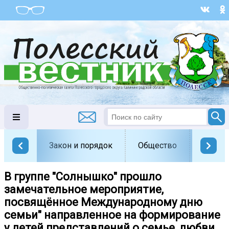
Закон и порядок
Общество
Офици
В группе "Солнышко" прошло
замечательное мероприятие,
посвящённое Международному дню
семьи" направленное на формирование
у детей представлений о семье, любви