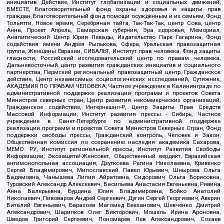
инициатив Действие, Институт глобализации и социальных движений,
ВМЕСТЕ, Благотворительный фонд охраны здоровья и защиты прав
граждан, Благотворительный фонд помощи осужденным и их семьям, Фонд
Тольятти, Новое время, Серебряная тайга, Так-Так-Так, центр Сова, центр
Анна, Проект Апрель, Самарская губерния, Эра здоровья, Мемориал,
Аналитический Центр Юрия Левады, Издательство Парк Гагарина, Фонд
содействия имени Андрея Рылькова, Сфера, Уральская правозащитная
группа, Женщины Евразии, СИБАЛЬТ, Институт прав человека, Фонд защиты
гласности, Российский исследовательский центр по правам человека,
Дальневосточный центр развития гражданских инициатив и социального
партнерства, Пермский региональный правозащитный центр, Гражданское
действие, Центр независимых социологических исследований, Сутяжник,
АКАДЕМИЯ ПО ПРАВАМ ЧЕЛОВЕКА, Частное учреждение в Калининграде по
административной поддержке реализации программ и проектов Совета
Министров северных стран, Центр развития некоммерческих организаций,
Гражданское содействие, Интернешнл-Р, Центр Защиты Прав Средств
Массовой Информации, Институт развития прессы - Сибирь, Частное
учреждение в Санкт-Петербурге по административной поддержке
реализации программ и проектов Совета Министров Северных Стран, Фонд
поддержки свободы прессы, Гражданский контроль, Человек и Закон,
Общественная комиссия по сохранению наследия академика Сахарова,
МЕМО. РУ, Институт региональной прессы, Институт Развития Свободы
Информации, Экозащита!-Женсовет, Общественный вердикт, Евразийская
антимонопольная ассоциация, Дзугкоева Регина Николаевна, Кривенко
Сергей Владимирович, Милославский Павел Юрьевич, Шнырова Ольга
Вадимовна, Чанышева Лилия Айратовна, Сидорович Ольга Борисовна,
Туровский Александр Алексеевич, Васильева Анастасия Евгеньевна, Ривина
Анна Валерьевна, Бурдина Юлия Владимировна, Бойко Анатолий
Николаевич, Пивоваров Андрей Сергеевич, Дугин Сергей Георгиевич, Аверин
Виталий Евгеньевич, Барахоев Магомед Бекханович, Шевченко Дмитрий
Александрович, Шарипков Олег Викторович, Мошель Ирина Ароновна,
Шведов Григорий Сергеевич, Пономарев Лев Александрович, Созаев