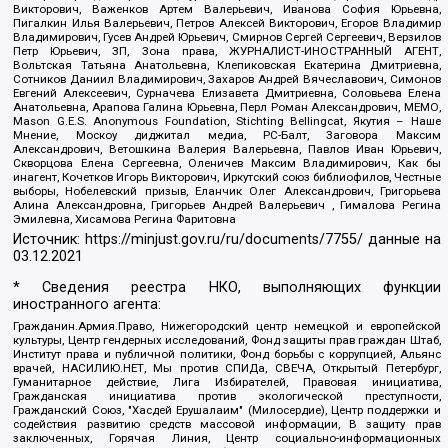
Викторович, Важенков Артем Валерьевич, Иванова София Юрьевна,
Пигалкин Илья Валерьевич, Петров Алексей Викторович, Егоров Владимир
Владимирович, Гусев Андрей Юрьевич, Смирнов Сергей Сергеевич, Верзилов
Петр Юрьевич, ЗП, Зона права, ЖУРНАЛИСТ-ИНОСТРАННЫЙ АГЕНТ,
Вольтская Татьяна Анатольевна, Клепиковская Екатерина Дмитриевна,
Сотников Даниил Владимирович, Захаров Андрей Вячеславович, Симонов
Евгений Алексеевич, Сурначева Елизавета Дмитриевна, Соловьева Елена
Анатольевна, Арапова Галина Юрьевна, Перл Роман Александрович, МЕМО,
Mason G.E.S. Anonymous Foundation, Stichting Bellingcat, Якутия – Наше
Мнение, Москоу диджитал медиа, РС-Балт, Заговора Максим
Александрович, Ветошкина Валерия Валерьевна, Павлов Иван Юрьевич,
Скворцова Елена Сергеевна, Оленичев Максим Владимирович, Как бы
инагент, Кочетков Игорь Викторович, Иркутский союз библиофилов, Честные
выборы, Нобелевский призыв, Еланчик Олег Александрович, Григорьева
Алина Александровна, Григорьев Андрей Валерьевич , Гималова Регина
Эмилевна, Хисамова Регина Фаритовна
Источник:
https://minjust.gov.ru/ru/documents/7755/
данные на
03.12.2021
* Сведения реестра НКО, выполняющих функции
иностранного агента:
Гражданин.Армия.Право, Нижегородский центр немецкой и европейской
культуры, Центр гендерных исследований, Фонд защиты прав граждан Штаб,
Институт права и публичной политики, Фонд борьбы с коррупцией, Альянс
врачей, НАСИЛИЮ.НЕТ, Мы против СПИДа, СВЕЧА, Открытый Петербург,
Гуманитарное действие, Лига Избирателей, Правовая инициатива,
Гражданская инициатива против экологической преступности,
Гражданский Союз, "Хасдей Ерушалаим" (Милосердие), Центр поддержки и
содействия развитию средств массовой информации, В защиту прав
заключенных, Горячая Линия, Центр социально-информационных