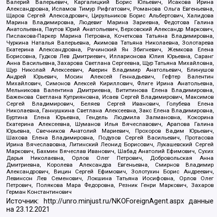
Валерий Валерьевич, Каргалицкий Борис Юльевич, Исакова Ирина
Александровна, Исламов Тимур Рифгатович, Романова Ольга Евгеньевна,
Щаров Сергей Алексадрович, Цирульников Борис Альбертович, Халидова
Марина Владимировна, Людевиг Марина Зариевна, Федотова Галина
Анатольевна, Паутов Юрий Анатольевич, Верховский Александр Маркович,
Пислакова-Паркер Марина Петровна, Кочеткова Татьяна Владимировна,
Чуркина Наталья Валерьевна, Акимова Татьяна Николаевна, Золотарева
Екатерина Александровна, Рачинский Ян Збигневич, Жемкова Елена
Борисовна, Гудков Лев Дмитриевич, Илларионова Юлия Юрьевна, Саранг
Анна Васильевна, Захарова Светлана Сергеевна, Щур Татьяна Михайловна,
Щур Николай Алексеевич, Аверин Владимир Анатольевич, Блинушов
Андрей Юрьевич, Мосин Алексей Геннадьевич, Гефтер Валентин
Михайлович, Симонов Алексей Кириллович, Флиге Ирина Анатольевна,
Мельникова Валентина Дмитриевна, Вититинова Елена Владимировна,
Баженова Светлана Куприяновна, Исаев Сергей Владимирович, Максимов
Сергей Владимирович, Беляев Сергей Иванович, Голубева Елена
Николаевна, Ганнушкина Светлана Алексеевна, Закс Елена Владимировна,
Буртина Елена Юрьевна, Гендель Людмила Залмановна, Кокорина
Екатерина Алексеевна, Шуманов Илья Вячеславович, Арапова Галина
Юрьевна, Свечников Анатолий Мариевич, Прохоров Вадим Юрьевич,
Шахова Елена Владимировна, Подузов Сергей Васильевич, Протасова
Ирина Вячеславовна, Литинский Леонид Борисович, Лукашевский Сергей
Маркович, Бахмин Вячеслав Иванович, Шабад Анатолий Ефимович, Сухих
Дарья Николаевна, Орлов Олег Петрович, Добровольская Анна
Дмитриевна, Королева Александра Евгеньевна, Смирнов Владимир
Александрович, Вицин Сергей Ефимович, Золотухин Борис Андреевич,
Левинсон Лев Семенович, Локшина Татьяна Иосифовна, Орлов Олег
Петрович, Полякова Мара Федоровна, Резник Генри Маркович, Захаров
Герман Константинович
Источник:
http://unro.minjust.ru/NKOForeignAgent.aspx
данные
на
23.12.2021