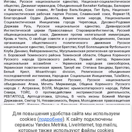
Иеговы, Русское национальное единство, Национал-социалистическое
общество, Джамаат мувахидов, Объединенный Вилайат Кабарды, Балкарии
и Карачая, Союз славян, Ат-Такфир Валь-Хиджра, Пит Буль, Национал-
социалистическая рабочая партия России, Славянский союз, Формат-18,
Благородный Орден Дьявола, Армия воли народа, Национальная
Социалистическая Инициатива города Череповца, Духовно-Родовая
Держава Русь, Русское национальное единство, Древнерусской
Инглистической церкви Православных Староверов-Инглингов, Русский
общенациональный союз, Движение против нелегальной иммиграции,
Кровь и Честь, О свободе совести и о религиозных объединениях, Омская
организация общественного политического движения Русское
национальное единство, Северное Братство, Клуб Болельщиков Футбольного
Клуба Динамо, Файзрахманисты, Мусульманская религиозная организация
п. Боровский Тюменского района Тюменской области, Община Коренного
Русского народа Щелковского района, Правый сектор, Украинская
национальная ассамблея – Украинская народная самооборона,
Украинская повстанческая армия, Тризуб им. Степана Бандеры, Братство,
Белый Крест, Misanthropic division, Религиозное объединение
последователей инглиизма, Народная Социальная Инициатива, TulaSkins,
Этнополитическое объединение Русские, Русское национальное
объединение Атака, Мечеть Мирмамеда, Община Коренного Русского
народа г. Астрахани, ВОЛЯ, Меджлис крымскотатарского народа, Рубеж
Севера, ТОЙС, О противодействии экстремистской деятельности,
РЕВТАТПОД, Артподготовка, Штольц, В честь иконы Божией Матери
Державная, Сектор 16, Независимость, Фирма, Молодежная правозащитная
группа МПГ, Курсом Правды и Единения, Каракольская инициативная
группа, Автоград Крю, Союз Славянских Сил Руси, Алля-Аят,
Благотворительный пансионат Ак Умут, Русская республика Русь,
Для повышения удобства сайта мы используем
Арестантское уголовное единство, Башкорт, Нация и свобода, W.H.С., Фалунь
cookies (
подробнее
). К сайту подключены
Дафа, Иртыш Ultras, Русский Патриотический клуб-Новокузнецк/РПК,
сервисы Yandex.Metrika, LiveInternet, top.mail.ru,
Сибирский державный союз, Фонд борьбы с коррупцией, Фонд защиты прав
граждан, Штабы Навального, Совет граждан СССР Прикубанского округа г.
которые также используют файлы cookies