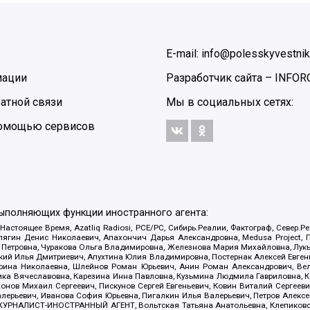
E-mail: info@polesskyvestnik
мации
Разработчик сайта –
INFOR
атной связи
Мы в социальных сетях:
 помощью сервисов
выполняющих функции иностранного агента:
 Настоящее Время, Azatliq Radiosi, PCE/PC, Сибирь.Реалии, Фактограф, Север
ягин Денис Николаевич, Апахончич Дарья Александровна, Medusa Project, П
етровна, Чуракова Ольга Владимировна, Железнова Мария Михайловна, Лукьян
й Илья Дмитриевич, Апухтина Юлия Владимировна, Постернак Алексей Евгеньев
рина Николаевна, Шлейнов Роман Юрьевич, Анин Роман Александрович, Вел
оника Вячеславовна, Карезина Инна Павловна, Кузьмина Людмила Гавриловна
ов Михаил Сергеевич, Пискунов Сергей Евгеньевич, Ковин Виталий Сергеевич
алерьевич, Иванова София Юрьевна, Пигалкин Илья Валерьевич, Петров Алексе
а, ЖУРНАЛИСТ-ИНОСТРАННЫЙ АГЕНТ, Вольтская Татьяна Анатольевна, Клепиков