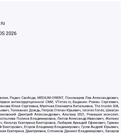
.ru
OS
2026
.Реалии, Радио Свобода, MEDIUM-ORIENT, Пономарев Лев Александрович,
ервое антикоррупционное СМИ, VTimes.io, Баданин Роман Сергеевич,
ова Юлия Сергеевна, Маетная Елизавета Витальевна, The Insider SIA,
ич, Телеканал Дождь, Петров Степан Юрьевич, Istories fonds, Шмагун
иковский Дмитрий Александрович, Альтаир 2021, Ромашки монолит,
, Костылева Полина Владимировна, Лютов Александр Иванович, Жилкин
, Кильтау Екатерина Викторовна, Любарев Аркадий Ефимович, Гурман
й Викторович, Егоров Владимир Владимирович, Гусев Андрей Юрьевич,
ская Екатерина Дмитриевна, Сотников Даниил Владимирович, Захаров