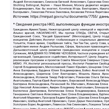
Андрей Вячеславович, Симонов Евгений Алексеевич, Сурначева Елиз
Stichting Bellingcat, Якутия – Наше Мнение, Москоу диджитал мед
Владимирович, Как бы инагент, Кочетков Игорь Викторович, Иркут
Валерьевич , Гималова Регина Эмилевна, Хисамова Регина Фаритовн
Источник:
https://minjust.gov.ru/ru/documents/7755/
данны
* Сведения реестра НКО, выполняющих функции иностра
Гражданин.Армия.Право, Нижегородский центр немецкой и европейск
Альянс врачей, НАСИЛИЮ.НЕТ, Мы против СПИДа, СВЕЧА, Открытый
Гражданский Союз, "Хасдей Ерушалаим" (Милосердие), Центр под
инициатив Действие, Институт глобализации и социальных движен
Тольятти, Новое время, Серебряная тайга, Так-Так-Так, центр Сова
содействия имени Андрея Рылькова, Сфера, Уральская правозащитна
Дальневосточный центр развития гражданских инициатив и социа
Сутяжник, АКАДЕМИЯ ПО ПРАВАМ ЧЕЛОВЕКА, Частное учреждение в Ка
организаций, Гражданское содействие, Интернешнл-Р, Центр Защиты
реализации программ и проектов Совета Министров Северных Стран
МЕМО. РУ, Институт региональной прессы, Институт Развития Своб
Сергей Владимирович, Милославский Павел Юрьевич, Шнырова Ольга
Анна Валерьевна, Бурдина Юлия Владимировна, Бойко Анатолий Ник
Александрович, Шарипков Олег Викторович, Мошель Ирина Ароно
Александровна, Исламов Тимур Рифгатович, Романова Ольга Евгень
Анатольевна, Паутов Юрий Анатольевич, Верховский Александр Марк
Екатерина Александровна, Рачинский Ян Збигневич, Жемкова Елена 
Щур Николай Алексеевич, Аверин Владимир Анатольевич, Блинушов 
Валентина Дмитриевна, Вититинова Елена Владимировна, Баженов
Ганнушкина Светлана Алексеевна, Закс Елена Владимировна, Буртин
Анатолий Мариевич, Прохоров Вадим Юрьевич, Шахова Елена Владими
Иванович, Шабад Анатолий Ефимович, Сухих Дарья Николаевна, Орл
Золотухин Борис Андреевич, Левинсон Лев Семенович, Локшина Тать