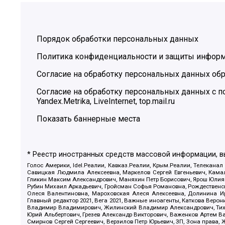
Порядок обработки персональных данных
Политика конфиденциальности и защиты инфор
Согласие на обработку персональных данных обр
Согласие на обработку персональных данных с
Yandex.Metrika, LiveInternet, top.mail.ru
Показать баннерные места
* Реестр иностранных средств массовой информации, 
Голос Америки, Idel.Реалии, Кавказ.Реалии, Крым.Реалии, Телеканал
Савицкая Людмила Алексеевна, Маркелов Сергей Евгеньевич, Камал
Гликин Максим Александрович, Маняхин Петр Борисович, Ярош Юлия П
Рубин Михаил Аркадьевич, Гройсман Софья Романовна, Рождественски
Олеся Валентиновна, Мароховская Алеся Алексеевна, Долинина И
Главный редактор 2021, Вега 2021, Важные иноагенты, Каткова Вер
Владимир Владимирович, Жилинский Владимир Александрович, Тихон
Юрий Альбертович, Грезев Александр Викторович, Важенков Артем В
Смирнов Сергей Сергеевич, Верзилов Петр Юрьевич, ЗП, Зона прав