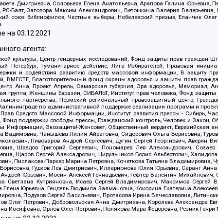
авета Дмитриевна, Соловьева Елена Анатольевна, Арапова Галина Юрьевна, П
иа, РС-Балт, Заговора Максим Александрович, Ветошкина Валерия Валерьевна
ский союз библиофилов, Честные выборы, Нобелевский призыв, Еланчик Олег
а
е на
03.12.2021
нного агента:
ой культуры, Центр гендерных исследований, Фонд защиты прав граждан Шта
 Петербург, Гуманитарное действие, Лига Избирателей, Правовая инициат
держки и содействия развитию средств массовой информации, В защиту п
ий, ВМЕСТЕ, Благотворительный фонд охраны здоровья и защиты прав граж
, центр Анна, Проект Апрель, Самарская губерния, Эра здоровья, Мемориал,
я группа, Женщины Евразии, СИБАЛЬТ, Институт прав человека, Фонд защиты 
льного партнерства, Пермский региональный правозащитный центр, Граждан
лининграде по административной поддержке реализации программ и проекто
 Прав Средств Массовой Информации, Институт развития прессы - Сибирь, Ча
, Фонд поддержки свободы прессы, Гражданский контроль, Человек и Закон, 
оды Информации, Экозащита!-Женсовет, Общественный вердикт, Евразийская а
 Вадимовна, Чанышева Лилия Айратовна, Сидорович Ольга Борисовна, Туровс
олаевич, Пивоваров Андрей Сергеевич, Дугин Сергей Георгиевич, Аверин В
вна, Шведов Григорий Сергеевич, Пономарев Лев Александрович, Созаев
евна, Щаров Сергей Алексадрович, Цирульников Борис Альбертович, Халидо
ович, Пислакова-Паркер Марина Петровна, Кочеткова Татьяна Владимировна, Ч
Борисовна, Гудков Лев Дмитриевич, Илларионова Юлия Юрьевна, Саранг Анна
Андрей Юрьевич, Мосин Алексей Геннадьевич, Гефтер Валентин Михайлович,
а Светлана Куприяновна, Исаев Сергей Владимирович, Максимов Сергей Вл
а Елена Юрьевна, Гендель Людмила Залмановна, Кокорина Екатерина Алексее
ровна, Подузов Сергей Васильевич, Протасова Ирина Вячеславовна, Литинск
ов Олег Петрович, Добровольская Анна Дмитриевна, Королева Александра Ев
яна Иосифовна, Орлов Олег Петрович, Полякова Мара Федоровна, Резник Генри