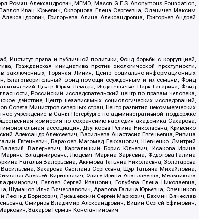
ерл Роман Александрович, МЕМО, Mason G.E.S. Anonymous Foundation,
, Павлов Иван Юрьевич, Скворцова Елена Сергеевна, Оленичев Максим
 Александрович, Григорьева Алина Александровна, Григорьев Андрей
б, Институт права и публичной политики, Фонд борьбы с коррупцией,
ива, Гражданская инициатива против экологической преступности,
рав заключенных, Горячая Линия, Центр социально-информационных
дан, Благотворительный фонд помощи осужденным и их семьям, Фонд
 Аналитический Центр Юрия Левады, Издательство Парк Гагарина, Фонд
гласности, Российский исследовательский центр по правам человека,
ское действие, Центр независимых социологических исследований,
в Совета Министров северных стран, Центр развития некоммерческих
стное учреждение в Санкт-Петербурге по административной поддержке
Общественная комиссия по сохранению наследия академика Сахарова,
нтимонопольная ассоциация, Дзугкоева Регина Николаевна, Кривенко
кий Александр Алексеевич, Васильева Анастасия Евгеньевна, Ривина
италий Евгеньевич, Барахоев Магомед Бекханович, Шевченко Дмитрий
 Валерий Валерьевич, Каргалицкий Борис Юльевич, Исакова Ирина
ва Марина Владимировна, Людевиг Марина Зариевна, Федотова Галина
уркина Наталья Валерьевна, Акимова Татьяна Николаевна, Золотарева
 Васильевна, Захарова Светлана Сергеевна, Щур Татьяна Михайловна,
 Симонов Алексей Кириллович, Флиге Ирина Анатольевна, Мельникова
адимирович, Беляев Сергей Иванович, Голубева Елена Николаевна,
вна, Шуманов Илья Вячеславович, Арапова Галина Юрьевна, Свечников
ий Леонид Борисович, Лукашевский Сергей Маркович, Бахмин Вячеслав
геньевна, Смирнов Владимир Александрович, Вицин Сергей Ефимович,
 Маркович, Захаров Герман Константинович