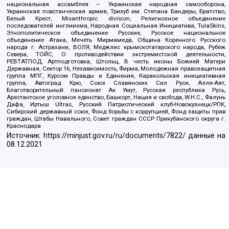
национальная ассамблея – Украинская народная самооборона,
Украинская повстанческая армия, Тризуб им. Степана Бандеры, Братство,
Белый Крест, Misanthropic division, Религиозное объединение
последователей инглиизма, Народная Социальная Инициатива, TulaSkins,
Этнополитическое объединение Русские, Русское национальное
объединение Атака, Мечеть Мирмамеда, Община Коренного Русского
народа г. Астрахани, ВОЛЯ, Меджлис крымскотатарского народа, Рубеж
Севера, ТОЙС, О противодействии экстремистской деятельности,
РЕВТАТПОД, Артподготовка, Штольц, В честь иконы Божией Матери
Державная, Сектор 16, Независимость, Фирма, Молодежная правозащитная
группа МПГ, Курсом Правды и Единения, Каракольская инициативная
группа, Автоград Крю, Союз Славянских Сил Руси, Алля-Аят,
Благотворительный пансионат Ак Умут, Русская республика Русь,
Арестантское уголовное единство, Башкорт, Нация и свобода, W.H.С., Фалунь
Дафа, Иртыш Ultras, Русский Патриотический клуб-Новокузнецк/РПК,
Сибирский державный союз, Фонд борьбы с коррупцией, Фонд защиты прав
граждан, Штабы Навального, Совет граждан СССР Прикубанского округа г.
Краснодара
Источник:
https://minjust.gov.ru/ru/documents/7822/
данные на
08.12.2021