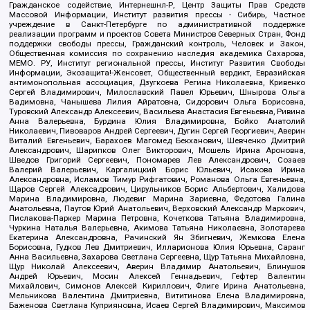
Гражданское содействие, Интернешнл-Р, Центр Защиты Прав Средств
Массовой Информации, Институт развития прессы - Сибирь, Частное
учреждение в Санкт-Петербурге по административной поддержке
реализации программ и проектов Совета Министров Северных Стран, Фонд
поддержки свободы прессы, Гражданский контроль, Человек и Закон,
Общественная комиссия по сохранению наследия академика Сахарова,
МЕМО. РУ, Институт региональной прессы, Институт Развития Свободы
Информации, Экозащита!-Женсовет, Общественный вердикт, Евразийская
антимонопольная ассоциация, Дзугкоева Регина Николаевна, Кривенко
Сергей Владимирович, Милославский Павел Юрьевич, Шнырова Ольга
Вадимовна, Чанышева Лилия Айратовна, Сидорович Ольга Борисовна,
Туровский Александр Алексеевич, Васильева Анастасия Евгеньевна, Ривина
Анна Валерьевна, Бурдина Юлия Владимировна, Бойко Анатолий
Николаевич, Пивоваров Андрей Сергеевич, Дугин Сергей Георгиевич, Аверин
Виталий Евгеньевич, Барахоев Магомед Бекханович, Шевченко Дмитрий
Александрович, Шарипков Олег Викторович, Мошель Ирина Ароновна,
Шведов Григорий Сергеевич, Пономарев Лев Александрович, Созаев
Валерий Валерьевич, Каргалицкий Борис Юльевич, Исакова Ирина
Александровна, Исламов Тимур Рифгатович, Романова Ольга Евгеньевна,
Щаров Сергей Алексадрович, Цирульников Борис Альбертович, Халидова
Марина Владимировна, Людевиг Марина Зариевна, Федотова Галина
Анатольевна, Паутов Юрий Анатольевич, Верховский Александр Маркович,
Пислакова-Паркер Марина Петровна, Кочеткова Татьяна Владимировна,
Чуркина Наталья Валерьевна, Акимова Татьяна Николаевна, Золотарева
Екатерина Александровна, Рачинский Ян Збигневич, Жемкова Елена
Борисовна, Гудков Лев Дмитриевич, Илларионова Юлия Юрьевна, Саранг
Анна Васильевна, Захарова Светлана Сергеевна, Щур Татьяна Михайловна,
Щур Николай Алексеевич, Аверин Владимир Анатольевич, Блинушов
Андрей Юрьевич, Мосин Алексей Геннадьевич, Гефтер Валентин
Михайлович, Симонов Алексей Кириллович, Флиге Ирина Анатольевна,
Мельникова Валентина Дмитриевна, Вититинова Елена Владимировна,
Баженова Светлана Куприяновна, Исаев Сергей Владимирович, Максимов