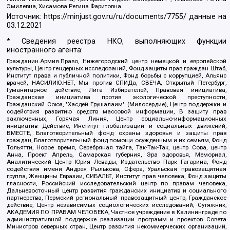
Эмилевна, Хисамова Регина Фаритовна
Источник:
https://minjust.gov.ru/ru/documents/7755/
данные на
03.12.2021
* Сведения реестра НКО, выполняющих функции
иностранного агента:
Гражданин.Армия.Право, Нижегородский центр немецкой и европейской
культуры, Центр гендерных исследований, Фонд защиты прав граждан Штаб,
Институт права и публичной политики, Фонд борьбы с коррупцией, Альянс
врачей, НАСИЛИЮ.НЕТ, Мы против СПИДа, СВЕЧА, Открытый Петербург,
Гуманитарное действие, Лига Избирателей, Правовая инициатива,
Гражданская инициатива против экологической преступности,
Гражданский Союз, "Хасдей Ерушалаим" (Милосердие), Центр поддержки и
содействия развитию средств массовой информации, В защиту прав
заключенных, Горячая Линия, Центр социально-информационных
инициатив Действие, Институт глобализации и социальных движений,
ВМЕСТЕ, Благотворительный фонд охраны здоровья и защиты прав
граждан, Благотворительный фонд помощи осужденным и их семьям, Фонд
Тольятти, Новое время, Серебряная тайга, Так-Так-Так, центр Сова, центр
Анна, Проект Апрель, Самарская губерния, Эра здоровья, Мемориал,
Аналитический Центр Юрия Левады, Издательство Парк Гагарина, Фонд
содействия имени Андрея Рылькова, Сфера, Уральская правозащитная
группа, Женщины Евразии, СИБАЛЬТ, Институт прав человека, Фонд защиты
гласности, Российский исследовательский центр по правам человека,
Дальневосточный центр развития гражданских инициатив и социального
партнерства, Пермский региональный правозащитный центр, Гражданское
действие, Центр независимых социологических исследований, Сутяжник,
АКАДЕМИЯ ПО ПРАВАМ ЧЕЛОВЕКА, Частное учреждение в Калининграде по
административной поддержке реализации программ и проектов Совета
Министров северных стран, Центр развития некоммерческих организаций,