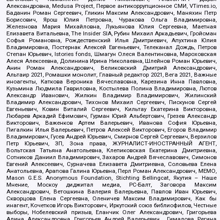
Александровна, Medusa Project, Первое антикоррупционное СМИ, VTimes.io,
Баданин Роман Сергеевич, Гликин Максим Александрович, Маняхин Петр
Борисович, Ярош Юлия Петровна, Чуракова Ольга Владимировна,
Железнова Мария Михайловна, Лукьянова Юлия Сергеевна, Маетная
Елизавета Витальевна, The Insider SIA, Рубин Михаил Аркадьевич, Гройсман
Софья Романовна, Рождественский Илья Дмитриевич, Апухтина Юлия
Владимировна, Постернак Алексей Евгеньевич, Телеканал Дождь, Петров
Степан Юрьевич, Istories fonds, Шмагун Олеся Валентиновна, Мароховская
Алеся Алексеевна, Долинина Ирина Николаевна, Шлейнов Роман Юрьевич,
Анин Роман Александрович, Великовский Дмитрий Александрович,
Альтаир 2021, Ромашки монолит, Главный редактор 2021, Вега 2021, Важные
иноагенты, Каткова Вероника Вячеславовна, Карезина Инна Павловна,
Кузьмина Людмила Гавриловна, Костылева Полина Владимировна, Лютов
Александр Иванович, Жилкин Владимир Владимирович, Жилинский
Владимир Александрович, Тихонов Михаил Сергеевич, Пискунов Сергей
Евгеньевич, Ковин Виталий Сергеевич, Кильтау Екатерина Викторовна,
Любарев Аркадий Ефимович, Гурман Юрий Альбертович, Грезев Александр
Викторович, Важенков Артем Валерьевич, Иванова София Юрьевна,
Пигалкин Илья Валерьевич, Петров Алексей Викторович, Егоров Владимир
Владимирович, Гусев Андрей Юрьевич, Смирнов Сергей Сергеевич, Верзилов
Петр Юрьевич, ЗП, Зона права, ЖУРНАЛИСТ-ИНОСТРАННЫЙ АГЕНТ,
Вольтская Татьяна Анатольевна, Клепиковская Екатерина Дмитриевна,
Сотников Даниил Владимирович, Захаров Андрей Вячеславович, Симонов
Евгений Алексеевич, Сурначева Елизавета Дмитриевна, Соловьева Елена
Анатольевна, Арапова Галина Юрьевна, Перл Роман Александрович, МЕМО,
Mason G.E.S. Anonymous Foundation, Stichting Bellingcat, Якутия – Наше
Мнение, Москоу диджитал медиа, РС-Балт, Заговора Максим
Александрович, Ветошкина Валерия Валерьевна, Павлов Иван Юрьевич,
Скворцова Елена Сергеевна, Оленичев Максим Владимирович, Как бы
инагент, Кочетков Игорь Викторович, Иркутский союз библиофилов, Честные
выборы, Нобелевский призыв, Еланчик Олег Александрович, Григорьева
Алина Александровна, Григорьев Андрей Валерьевич , Гималова Регина