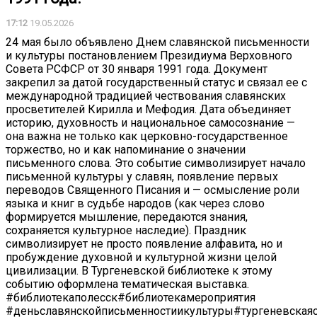
17:12
19.05.2026
24 мая было объявлено Днем славянской письменности
и культуры постановлением Президиума Верховного
Совета РСФСР от 30 января 1991 года. Документ
закрепил за датой государственный статус и связал ее с
международной традицией чествования славянских
просветителей Кирилла и Мефодия. Дата объединяет
историю, духовность и национальное самосознание —
она важна не только как церковно-государственное
торжество, но и как напоминание о значении
письменного слова. Это событие символизирует начало
письменной культуры у славян, появление первых
переводов Священного Писания и — осмысление роли
языка и книг в судьбе народов (как через слово
формируется мышление, передаются знания,
сохраняется культурное наследие). Праздник
символизирует не просто появление алфавита, но и
пробуждение духовной и культурной жизни целой
цивилизации. В Тургеневской библиотеке к этому
событию оформлена тематическая выставка.
#библиотекаполесск#библиотекамероприятия
#деньславянскойписьменностиикультуры#тургеневскаяс