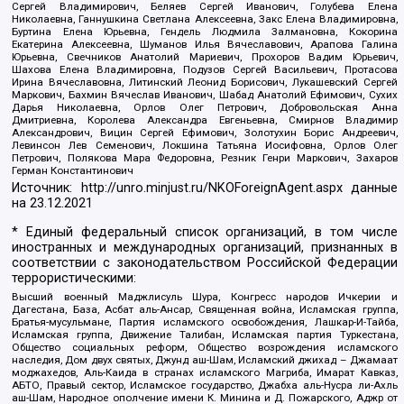
Сергей Владимирович, Беляев Сергей Иванович, Голубева Елена
Николаевна, Ганнушкина Светлана Алексеевна, Закс Елена Владимировна,
Буртина Елена Юрьевна, Гендель Людмила Залмановна, Кокорина
Екатерина Алексеевна, Шуманов Илья Вячеславович, Арапова Галина
Юрьевна, Свечников Анатолий Мариевич, Прохоров Вадим Юрьевич,
Шахова Елена Владимировна, Подузов Сергей Васильевич, Протасова
Ирина Вячеславовна, Литинский Леонид Борисович, Лукашевский Сергей
Маркович, Бахмин Вячеслав Иванович, Шабад Анатолий Ефимович, Сухих
Дарья Николаевна, Орлов Олег Петрович, Добровольская Анна
Дмитриевна, Королева Александра Евгеньевна, Смирнов Владимир
Александрович, Вицин Сергей Ефимович, Золотухин Борис Андреевич,
Левинсон Лев Семенович, Локшина Татьяна Иосифовна, Орлов Олег
Петрович, Полякова Мара Федоровна, Резник Генри Маркович, Захаров
Герман Константинович
Источник:
http://unro.minjust.ru/NKOForeignAgent.aspx
данные
на
23.12.2021
* Единый федеральный список организаций, в том числе
иностранных и международных организаций, признанных в
соответствии с законодательством Российской Федерации
террористическими:
Высший военный Маджлисуль Шура, Конгресс народов Ичкерии и
Дагестана, База, Асбат аль-Ансар, Священная война, Исламская группа,
Братья-мусульмане, Партия исламского освобождения, Лашкар-И-Тайба,
Исламская группа, Движение Талибан, Исламская партия Туркестана,
Общество социальных реформ, Общество возрождения исламского
наследия, Дом двух святых, Джунд аш-Шам, Исламский джихад – Джамаат
моджахедов, Аль-Каида в странах исламского Магриба, Имарат Кавказ,
АБТО, Правый сектор, Исламское государство, Джабха аль-Нусра ли-Ахль
аш-Шам, Народное ополчение имени К. Минина и Д. Пожарского, Аджр от