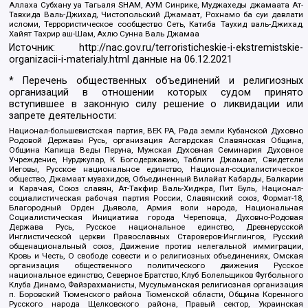
Аллаха Субхану уа Тагьаля SHAM, АУМ Синрике, Муджахеды джамаата Ат-
Тавхида Валь-Джихад, Чистопольский Джамаат, Рохнамо ба суи давлати
исломи, Террористическое сообщество Сеть, Катиба Таухид валь-Джихад,
Хайят Тахрир аш-Шам, Ахлю Сунна Валь Джамаа
Источник:
http://nac.gov.ru/terroristicheskie-i-ekstremistskie-
organizacii-i-materialy.html
данные на
06.12.2021
* Перечень общественных объединений и религиозных
организаций в отношении которых судом принято
вступившее в законную силу решение о ликвидации или
запрете деятельности:
Национал-большевистская партия, ВЕК РА, Рада земли Кубанской Духовно
Родовой Державы Русь, организация Асгардская Славянская Община,
Община Капища Веды Перуна, Мужская Духовная Семинария Духовное
Учреждение, Нурджулар, К Богодержавию, Таблиги Джамаат, Свидетели
Иеговы, Русское национальное единство, Национал-социалистическое
общество, Джамаат мувахидов, Объединенный Вилайат Кабарды, Балкарии
и Карачая, Союз славян, Ат-Такфир Валь-Хиджра, Пит Буль, Национал-
социалистическая рабочая партия России, Славянский союз, Формат-18,
Благородный Орден Дьявола, Армия воли народа, Национальная
Социалистическая Инициатива города Череповца, Духовно-Родовая
Держава Русь, Русское национальное единство, Древнерусской
Инглистической церкви Православных Староверов-Инглингов, Русский
общенациональный союз, Движение против нелегальной иммиграции,
Кровь и Честь, О свободе совести и о религиозных объединениях, Омская
организация общественного политического движения Русское
национальное единство, Северное Братство, Клуб Болельщиков Футбольного
Клуба Динамо, Файзрахманисты, Мусульманская религиозная организация
п. Боровский Тюменского района Тюменской области, Община Коренного
Русского народа Щелковского района, Правый сектор, Украинская