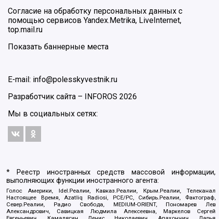
Согласие на обработку персональных данных с
помощью сервисов Yandex.Metrika, LiveInternet,
top.mail.ru
Показать баннерные места
E-mail: info@polesskyvestnik.ru
Разработчик сайта –
INFOROS
2026
Мы в социальных сетях:
* Реестр иностранных средств массовой информации,
выполняющих функции иностранного агента:
Голос Америки, Idel.Реалии, Кавказ.Реалии, Крым.Реалии, Телеканал
Настоящее Время, Azatliq Radiosi, PCE/PC, Сибирь.Реалии, Фактограф,
Север.Реалии, Радио Свобода, MEDIUM-ORIENT, Пономарев Лев
Александрович, Савицкая Людмила Алексеевна, Маркелов Сергей
Евгеньевич, Камалягин Денис Николаевич, Апахончич Дарья