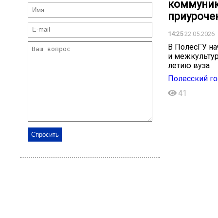
коммуник
приурочен
14:25
22.05.2026
В ПолесГУ на
и межкультур
летию вуза
Полесский го
41