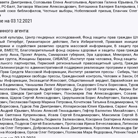
авета Дмитриевна, Соловьева Елена Анатольевна, Арапова Галина Юрьевна, П
иа, РС-Балт, Заговора Максим Александрович, Ветошкина Валерия Валерьевна
ский союз библиофилов, Честные выборы, Нобелевский призыв, Еланчик Олег
а
е на
03.12.2021
нного агента:
ой культуры, Центр гендерных исследований, Фонд защиты прав граждан Шта
 Петербург, Гуманитарное действие, Лига Избирателей, Правовая инициат
держки и содействия развитию средств массовой информации, В защиту п
ий, ВМЕСТЕ, Благотворительный фонд охраны здоровья и защиты прав граж
, центр Анна, Проект Апрель, Самарская губерния, Эра здоровья, Мемориал,
я группа, Женщины Евразии, СИБАЛЬТ, Институт прав человека, Фонд защиты 
льного партнерства, Пермский региональный правозащитный центр, Граждан
лининграде по административной поддержке реализации программ и проекто
 Прав Средств Массовой Информации, Институт развития прессы - Сибирь, Ча
, Фонд поддержки свободы прессы, Гражданский контроль, Человек и Закон, 
оды Информации, Экозащита!-Женсовет, Общественный вердикт, Евразийская а
 Вадимовна, Чанышева Лилия Айратовна, Сидорович Ольга Борисовна, Туровс
олаевич, Пивоваров Андрей Сергеевич, Дугин Сергей Георгиевич, Аверин В
вна, Шведов Григорий Сергеевич, Пономарев Лев Александрович, Созаев
евна, Щаров Сергей Алексадрович, Цирульников Борис Альбертович, Халидо
ович, Пислакова-Паркер Марина Петровна, Кочеткова Татьяна Владимировна, Ч
Борисовна, Гудков Лев Дмитриевич, Илларионова Юлия Юрьевна, Саранг Анна
Андрей Юрьевич, Мосин Алексей Геннадьевич, Гефтер Валентин Михайлович,
а Светлана Куприяновна, Исаев Сергей Владимирович, Максимов Сергей Вл
а Елена Юрьевна, Гендель Людмила Залмановна, Кокорина Екатерина Алексее
ровна, Подузов Сергей Васильевич, Протасова Ирина Вячеславовна, Литинск
ов Олег Петрович, Добровольская Анна Дмитриевна, Королева Александра Ев
яна Иосифовна, Орлов Олег Петрович, Полякова Мара Федоровна, Резник Генри