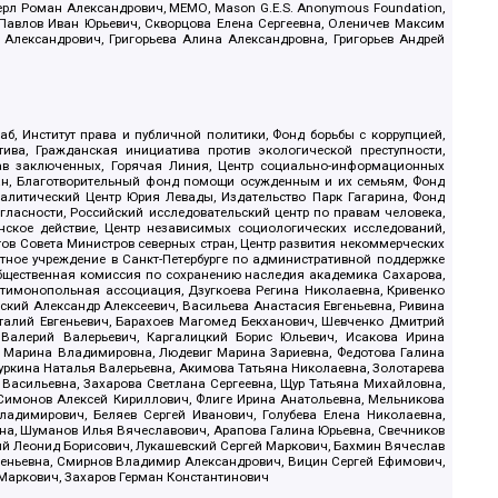
ерл Роман Александрович, МЕМО, Mason G.E.S. Anonymous Foundation,
, Павлов Иван Юрьевич, Скворцова Елена Сергеевна, Оленичев Максим
 Александрович, Григорьева Алина Александровна, Григорьев Андрей
б, Институт права и публичной политики, Фонд борьбы с коррупцией,
ива, Гражданская инициатива против экологической преступности,
рав заключенных, Горячая Линия, Центр социально-информационных
дан, Благотворительный фонд помощи осужденным и их семьям, Фонд
 Аналитический Центр Юрия Левады, Издательство Парк Гагарина, Фонд
гласности, Российский исследовательский центр по правам человека,
ское действие, Центр независимых социологических исследований,
в Совета Министров северных стран, Центр развития некоммерческих
стное учреждение в Санкт-Петербурге по административной поддержке
Общественная комиссия по сохранению наследия академика Сахарова,
нтимонопольная ассоциация, Дзугкоева Регина Николаевна, Кривенко
кий Александр Алексеевич, Васильева Анастасия Евгеньевна, Ривина
италий Евгеньевич, Барахоев Магомед Бекханович, Шевченко Дмитрий
 Валерий Валерьевич, Каргалицкий Борис Юльевич, Исакова Ирина
ва Марина Владимировна, Людевиг Марина Зариевна, Федотова Галина
уркина Наталья Валерьевна, Акимова Татьяна Николаевна, Золотарева
 Васильевна, Захарова Светлана Сергеевна, Щур Татьяна Михайловна,
 Симонов Алексей Кириллович, Флиге Ирина Анатольевна, Мельникова
адимирович, Беляев Сергей Иванович, Голубева Елена Николаевна,
вна, Шуманов Илья Вячеславович, Арапова Галина Юрьевна, Свечников
ий Леонид Борисович, Лукашевский Сергей Маркович, Бахмин Вячеслав
геньевна, Смирнов Владимир Александрович, Вицин Сергей Ефимович,
 Маркович, Захаров Герман Константинович