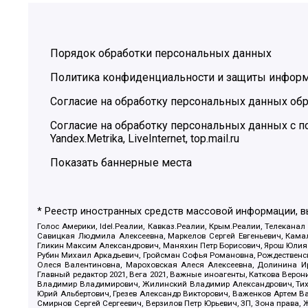
Порядок обработки персональных данных
Политика конфиденциальности и защиты инфор
Согласие на обработку персональных данных обр
Согласие на обработку персональных данных с
Yandex.Metrika, LiveInternet, top.mail.ru
Показать баннерные места
* Реестр иностранных средств массовой информации, 
Голос Америки, Idel.Реалии, Кавказ.Реалии, Крым.Реалии, Телеканал
Савицкая Людмила Алексеевна, Маркелов Сергей Евгеньевич, Камал
Гликин Максим Александрович, Маняхин Петр Борисович, Ярош Юлия П
Рубин Михаил Аркадьевич, Гройсман Софья Романовна, Рождественски
Олеся Валентиновна, Мароховская Алеся Алексеевна, Долинина И
Главный редактор 2021, Вега 2021, Важные иноагенты, Каткова Вер
Владимир Владимирович, Жилинский Владимир Александрович, Тихон
Юрий Альбертович, Грезев Александр Викторович, Важенков Артем В
Смирнов Сергей Сергеевич, Верзилов Петр Юрьевич, ЗП, Зона прав