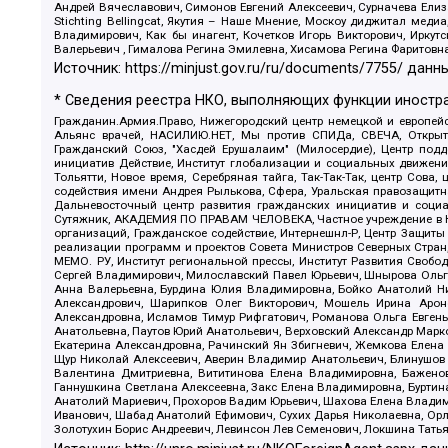
Андрей Вячеславович, Симонов Евгений Алексеевич, Сурначева Елиз
Stichting Bellingcat, Якутия – Наше Мнение, Москоу диджитал мед
Владимирович, Как бы инагент, Кочетков Игорь Викторович, Иркут
Валерьевич , Гималова Регина Эмилевна, Хисамова Регина Фаритовн
Источник:
https://minjust.gov.ru/ru/documents/7755/
данны
* Сведения реестра НКО, выполняющих функции иностра
Гражданин.Армия.Право, Нижегородский центр немецкой и европейск
Альянс врачей, НАСИЛИЮ.НЕТ, Мы против СПИДа, СВЕЧА, Открытый
Гражданский Союз, "Хасдей Ерушалаим" (Милосердие), Центр под
инициатив Действие, Институт глобализации и социальных движен
Тольятти, Новое время, Серебряная тайга, Так-Так-Так, центр Сова
содействия имени Андрея Рылькова, Сфера, Уральская правозащитна
Дальневосточный центр развития гражданских инициатив и социа
Сутяжник, АКАДЕМИЯ ПО ПРАВАМ ЧЕЛОВЕКА, Частное учреждение в Ка
организаций, Гражданское содействие, Интернешнл-Р, Центр Защиты
реализации программ и проектов Совета Министров Северных Стран
МЕМО. РУ, Институт региональной прессы, Институт Развития Своб
Сергей Владимирович, Милославский Павел Юрьевич, Шнырова Ольга
Анна Валерьевна, Бурдина Юлия Владимировна, Бойко Анатолий Ник
Александрович, Шарипков Олег Викторович, Мошель Ирина Ароно
Александровна, Исламов Тимур Рифгатович, Романова Ольга Евгень
Анатольевна, Паутов Юрий Анатольевич, Верховский Александр Марк
Екатерина Александровна, Рачинский Ян Збигневич, Жемкова Елена 
Щур Николай Алексеевич, Аверин Владимир Анатольевич, Блинушов 
Валентина Дмитриевна, Вититинова Елена Владимировна, Баженов
Ганнушкина Светлана Алексеевна, Закс Елена Владимировна, Буртин
Анатолий Мариевич, Прохоров Вадим Юрьевич, Шахова Елена Владими
Иванович, Шабад Анатолий Ефимович, Сухих Дарья Николаевна, Орл
Золотухин Борис Андреевич, Левинсон Лев Семенович, Локшина Тать