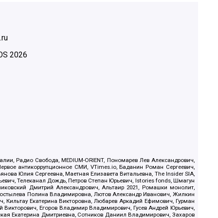
.ru
OS
2026
.Реалии, Радио Свобода, MEDIUM-ORIENT, Пономарев Лев Александрович,
ервое антикоррупционное СМИ, VTimes.io, Баданин Роман Сергеевич,
ова Юлия Сергеевна, Маетная Елизавета Витальевна, The Insider SIA,
ич, Телеканал Дождь, Петров Степан Юрьевич, Istories fonds, Шмагун
иковский Дмитрий Александрович, Альтаир 2021, Ромашки монолит,
, Костылева Полина Владимировна, Лютов Александр Иванович, Жилкин
, Кильтау Екатерина Викторовна, Любарев Аркадий Ефимович, Гурман
й Викторович, Егоров Владимир Владимирович, Гусев Андрей Юрьевич,
ская Екатерина Дмитриевна, Сотников Даниил Владимирович, Захаров