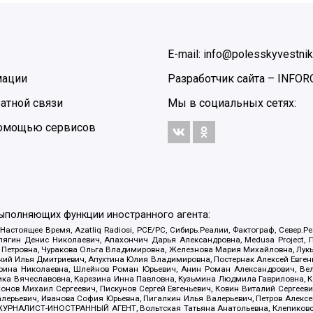
E-mail: info@polesskyvestnik
мации
Разработчик сайта –
INFOR
атной связи
Мы в социальных сетях:
 помощью сервисов
выполняющих функции иностранного агента:
 Настоящее Время, Azatliq Radiosi, PCE/PC, Сибирь.Реалии, Фактограф, Север
ягин Денис Николаевич, Апахончич Дарья Александровна, Medusa Project, П
етровна, Чуракова Ольга Владимировна, Железнова Мария Михайловна, Лукьян
й Илья Дмитриевич, Апухтина Юлия Владимировна, Постернак Алексей Евгеньев
рина Николаевна, Шлейнов Роман Юрьевич, Анин Роман Александрович, Вел
оника Вячеславовна, Карезина Инна Павловна, Кузьмина Людмила Гавриловна
ов Михаил Сергеевич, Пискунов Сергей Евгеньевич, Ковин Виталий Сергеевич
алерьевич, Иванова София Юрьевна, Пигалкин Илья Валерьевич, Петров Алексе
а, ЖУРНАЛИСТ-ИНОСТРАННЫЙ АГЕНТ, Вольтская Татьяна Анатольевна, Клепиков