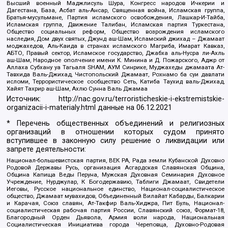
Высший военный Маджлисуль Шура, Конгресс народов Ичкерии и
Дагестана, База, Асбат аль-Ансар, Священная война, Исламская группа,
Братья-мусульмане, Партия исламского освобождения, Лашкар-И-Тайба,
Исламская группа, Движение Талибан, Исламская партия Туркестана,
Общество социальных реформ, Общество возрождения исламского
наследия, Дом двух святых, Джунд аш-Шам, Исламский джихад – Джамаат
моджахедов, Аль-Каида в странах исламского Магриба, Имарат Кавказ,
АБТО, Правый сектор, Исламское государство, Джабха аль-Нусра ли-Ахль
аш-Шам, Народное ополчение имени К. Минина и Д. Пожарского, Аджр от
Аллаха Субхану уа Тагьаля SHAM, АУМ Синрике, Муджахеды джамаата Ат-
Тавхида Валь-Джихад, Чистопольский Джамаат, Рохнамо ба суи давлати
исломи, Террористическое сообщество Сеть, Катиба Таухид валь-Джихад,
Хайят Тахрир аш-Шам, Ахлю Сунна Валь Джамаа
Источник:
http://nac.gov.ru/terroristicheskie-i-ekstremistskie-
organizacii-i-materialy.html
данные на
06.12.2021
* Перечень общественных объединений и религиозных
организаций в отношении которых судом принято
вступившее в законную силу решение о ликвидации или
запрете деятельности:
Национал-большевистская партия, ВЕК РА, Рада земли Кубанской Духовно
Родовой Державы Русь, организация Асгардская Славянская Община,
Община Капища Веды Перуна, Мужская Духовная Семинария Духовное
Учреждение, Нурджулар, К Богодержавию, Таблиги Джамаат, Свидетели
Иеговы, Русское национальное единство, Национал-социалистическое
общество, Джамаат мувахидов, Объединенный Вилайат Кабарды, Балкарии
и Карачая, Союз славян, Ат-Такфир Валь-Хиджра, Пит Буль, Национал-
социалистическая рабочая партия России, Славянский союз, Формат-18,
Благородный Орден Дьявола, Армия воли народа, Национальная
Социалистическая Инициатива города Череповца, Духовно-Родовая