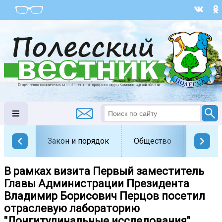
Закон и порядок
Общество
Офици
В рамках визита Первый заместитель
Главы Администрации Президента
Владимир Борисович Перцов посетил
отраслевую лабораторию
"Лонгитудинальные исследования".