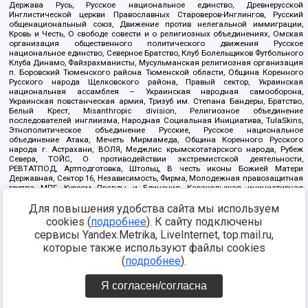
Держава Русь, Русское национальное единство, Древнерусской
Инглистической церкви Православных Староверов-Инглингов, Русский
общенациональный союз, Движение против нелегальной иммиграции,
Кровь и Честь, О свободе совести и о религиозных объединениях, Омская
организация общественного политического движения Русское
национальное единство, Северное Братство, Клуб Болельщиков Футбольного
Клуба Динамо, Файзрахманисты, Мусульманская религиозная организация
п. Боровский Тюменского района Тюменской области, Община Коренного
Русского народа Щелковского района, Правый сектор, Украинская
национальная ассамблея – Украинская народная самооборона,
Украинская повстанческая армия, Тризуб им. Степана Бандеры, Братство,
Белый Крест, Misanthropic division, Религиозное объединение
последователей инглиизма, Народная Социальная Инициатива, TulaSkins,
Этнополитическое объединение Русские, Русское национальное
объединение Атака, Мечеть Мирмамеда, Община Коренного Русского
народа г. Астрахани, ВОЛЯ, Меджлис крымскотатарского народа, Рубеж
Севера, ТОЙС, О противодействии экстремистской деятельности,
РЕВТАТПОД, Артподготовка, Штольц, В честь иконы Божией Матери
Державная, Сектор 16, Независимость, Фирма, Молодежная правозащитная
группа МПГ, Курсом Правды и Единения, Каракольская инициативная
группа, Автоград Крю, Союз Славянских Сил Руси, Алля-Аят,
Благотворительный пансионат Ак Умут, Русская республика Русь,
Для повышения удобства сайта мы используем
Арестантское уголовное единство, Башкорт, Нация и свобода, W.H.С., Фалунь
cookies (
подробнее
). К сайту подключены
Дафа, Иртыш Ultras, Русский Патриотический клуб-Новокузнецк/РПК,
сервисы Yandex.Metrika, LiveInternet, top.mail.ru,
Сибирский державный союз, Фонд борьбы с коррупцией, Фонд защиты прав
граждан, Штабы Навального, Совет граждан СССР Прикубанского округа г.
которые также используют файлы cookies
Краснодара
(
подробнее
).
Источник:
https://minjust.gov.ru/ru/documents/7822/
данные на
08.12.2021
Я согласен/согласна