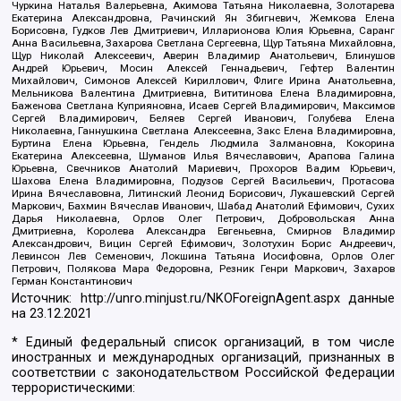
Чуркина Наталья Валерьевна, Акимова Татьяна Николаевна, Золотарева
Екатерина Александровна, Рачинский Ян Збигневич, Жемкова Елена
Борисовна, Гудков Лев Дмитриевич, Илларионова Юлия Юрьевна, Саранг
Анна Васильевна, Захарова Светлана Сергеевна, Щур Татьяна Михайловна,
Щур Николай Алексеевич, Аверин Владимир Анатольевич, Блинушов
Андрей Юрьевич, Мосин Алексей Геннадьевич, Гефтер Валентин
Михайлович, Симонов Алексей Кириллович, Флиге Ирина Анатольевна,
Мельникова Валентина Дмитриевна, Вититинова Елена Владимировна,
Баженова Светлана Куприяновна, Исаев Сергей Владимирович, Максимов
Сергей Владимирович, Беляев Сергей Иванович, Голубева Елена
Николаевна, Ганнушкина Светлана Алексеевна, Закс Елена Владимировна,
Буртина Елена Юрьевна, Гендель Людмила Залмановна, Кокорина
Екатерина Алексеевна, Шуманов Илья Вячеславович, Арапова Галина
Юрьевна, Свечников Анатолий Мариевич, Прохоров Вадим Юрьевич,
Шахова Елена Владимировна, Подузов Сергей Васильевич, Протасова
Ирина Вячеславовна, Литинский Леонид Борисович, Лукашевский Сергей
Маркович, Бахмин Вячеслав Иванович, Шабад Анатолий Ефимович, Сухих
Дарья Николаевна, Орлов Олег Петрович, Добровольская Анна
Дмитриевна, Королева Александра Евгеньевна, Смирнов Владимир
Александрович, Вицин Сергей Ефимович, Золотухин Борис Андреевич,
Левинсон Лев Семенович, Локшина Татьяна Иосифовна, Орлов Олег
Петрович, Полякова Мара Федоровна, Резник Генри Маркович, Захаров
Герман Константинович
Источник:
http://unro.minjust.ru/NKOForeignAgent.aspx
данные
на
23.12.2021
* Единый федеральный список организаций, в том числе
иностранных и международных организаций, признанных в
соответствии с законодательством Российской Федерации
террористическими: