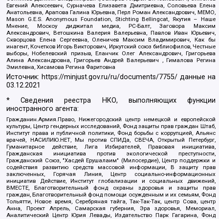
Евгений Алексеевич, Сурначева Елизавета Дмитриевна, Соловьева Елена
Анатольевна, Арапова Галина Юрьевна, Перл Роман Александрович, МЕМО,
Mason G.E.S. Anonymous Foundation, Stichting Bellingcat, Якутия – Наше
Мнение, Москоу диджитал медиа, РС-Балт, Заговора Максим
Александрович, Ветошкина Валерия Валерьевна, Павлов Иван Юрьевич,
Скворцова Елена Сергеевна, Оленичев Максим Владимирович, Как бы
инагент, Кочетков Игорь Викторович, Иркутский союз библиофилов, Честные
выборы, Нобелевский призыв, Еланчик Олег Александрович, Григорьева
Алина Александровна, Григорьев Андрей Валерьевич , Гималова Регина
Эмилевна, Хисамова Регина Фаритовна
Источник:
https://minjust.gov.ru/ru/documents/7755/
данные на
03.12.2021
* Сведения реестра НКО, выполняющих функции
иностранного агента:
Гражданин.Армия.Право, Нижегородский центр немецкой и европейской
культуры, Центр гендерных исследований, Фонд защиты прав граждан Штаб,
Институт права и публичной политики, Фонд борьбы с коррупцией, Альянс
врачей, НАСИЛИЮ.НЕТ, Мы против СПИДа, СВЕЧА, Открытый Петербург,
Гуманитарное действие, Лига Избирателей, Правовая инициатива,
Гражданская инициатива против экологической преступности,
Гражданский Союз, "Хасдей Ерушалаим" (Милосердие), Центр поддержки и
содействия развитию средств массовой информации, В защиту прав
заключенных, Горячая Линия, Центр социально-информационных
инициатив Действие, Институт глобализации и социальных движений,
ВМЕСТЕ, Благотворительный фонд охраны здоровья и защиты прав
граждан, Благотворительный фонд помощи осужденным и их семьям, Фонд
Тольятти, Новое время, Серебряная тайга, Так-Так-Так, центр Сова, центр
Анна, Проект Апрель, Самарская губерния, Эра здоровья, Мемориал,
Аналитический Центр Юрия Левады, Издательство Парк Гагарина, Фонд