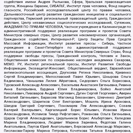
содействия имени Андрея Рылькова, Сфера, Уральская правозащитная
группа, Женщины Евразии, СИБАЛЬТ, Институт прав человека, Фонд защиты
гласности, Российский исследовательский центр по правам человека,
Дальневосточный центр развития гражданских инициатив и социального
партнерства, Пермский региональный правозащитный центр, Гражданское
действие, Центр независимых социологических исследований, Сутяжник,
АКАДЕМИЯ ПО ПРАВАМ ЧЕЛОВЕКА, Частное учреждение в Калининграде по
административной поддержке реализации программ и проектов Совета
Министров северных стран, Центр развития некоммерческих организаций,
Гражданское содействие, Интернешнл-Р, Центр Защиты Прав Средств
Массовой Информации, Институт развития прессы - Сибирь, Частное
учреждение в Санкт-Петербурге по административной поддержке
реализации программ и проектов Совета Министров Северных Стран, Фонд
поддержки свободы прессы, Гражданский контроль, Человек и Закон,
Общественная комиссия по сохранению наследия академика Сахарова,
МЕМО. РУ, Институт региональной прессы, Институт Развития Свободы
Информации, Экозащита!-Женсовет, Общественный вердикт, Евразийская
антимонопольная ассоциация, Дзугкоева Регина Николаевна, Кривенко
Сергей Владимирович, Милославский Павел Юрьевич, Шнырова Ольга
Вадимовна, Чанышева Лилия Айратовна, Сидорович Ольга Борисовна,
Туровский Александр Алексеевич, Васильева Анастасия Евгеньевна, Ривина
Анна Валерьевна, Бурдина Юлия Владимировна, Бойко Анатолий
Николаевич, Пивоваров Андрей Сергеевич, Дугин Сергей Георгиевич, Аверин
Виталий Евгеньевич, Барахоев Магомед Бекханович, Шевченко Дмитрий
Александрович, Шарипков Олег Викторович, Мошель Ирина Ароновна,
Шведов Григорий Сергеевич, Пономарев Лев Александрович, Созаев
Валерий Валерьевич, Каргалицкий Борис Юльевич, Исакова Ирина
Александровна, Исламов Тимур Рифгатович, Романова Ольга Евгеньевна,
Щаров Сергей Алексадрович, Цирульников Борис Альбертович, Халидова
Марина Владимировна, Людевиг Марина Зариевна, Федотова Галина
Анатольевна, Паутов Юрий Анатольевич, Верховский Александр Маркович,
Пислакова-Паркер Марина Петровна, Кочеткова Татьяна Владимировна,