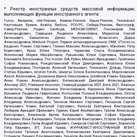
* Реестр иностранных средств массовой информации,
выполняющих функции иностранного агента:
Голос Америки, Idel.Реалии, Кавказ.Реалии, Крым.Реалии, Телеканал
Настоящее Время, Azatliq Radiosi, PCE/PC, Сибирь.Реалии, Фактограф,
Север.Реалии, Радио Свобода, MEDIUM-ORIENT, Пономарев Лев
Александрович, Савицкая Людмила Алексеевна, Маркелов Сергей
Евгеньевич, Камалягин Денис Николаевич, Апахончич Дарья
Александровна, Medusa Project, Первое антикоррупционное СМИ, VTimes.io,
Баданин Роман Сергеевич, Гликин Максим Александрович, Маняхин Петр
Борисович, Ярош Юлия Петровна, Чуракова Ольга Владимировна,
Железнова Мария Михайловна, Лукьянова Юлия Сергеевна, Маетная
Елизавета Витальевна, The Insider SIA, Рубин Михаил Аркадьевич, Гройсман
Софья Романовна, Рождественский Илья Дмитриевич, Апухтина Юлия
Владимировна, Постернак Алексей Евгеньевич, Телеканал Дождь, Петров
Степан Юрьевич, Istories fonds, Шмагун Олеся Валентиновна, Мароховская
Алеся Алексеевна, Долинина Ирина Николаевна, Шлейнов Роман Юрьевич,
Анин Роман Александрович, Великовский Дмитрий Александрович,
Альтаир 2021, Ромашки монолит, Главный редактор 2021, Вега 2021, Важные
иноагенты, Каткова Вероника Вячеславовна, Карезина Инна Павловна,
Кузьмина Людмила Гавриловна, Костылева Полина Владимировна, Лютов
Александр Иванович, Жилкин Владимир Владимирович, Жилинский
Владимир Александрович, Тихонов Михаил Сергеевич, Пискунов Сергей
Евгеньевич, Ковин Виталий Сергеевич, Кильтау Екатерина Викторовна,
Любарев Аркадий Ефимович, Гурман Юрий Альбертович, Грезев Александр
Викторович, Важенков Артем Валерьевич, Иванова София Юрьевна,
Пигалкин Илья Валерьевич, Петров Алексей Викторович, Егоров Владимир
Владимирович, Гусев Андрей Юрьевич, Смирнов Сергей Сергеевич, Верзилов
Петр Юрьевич, ЗП, Зона права, ЖУРНАЛИСТ-ИНОСТРАННЫЙ АГЕНТ,
Вольтская Татьяна Анатольевна, Клепиковская Екатерина Дмитриевна,
Сотников Даниил Владимирович, Захаров Андрей Вячеславович, Симонов