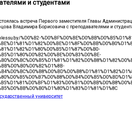
ателями и студентами
стоялась встреча Первого заместителя Главы Администра
цова Владимира Борисовича с преподавателями и студен
w.polessu.by/%D0%B2-%D0%BF%D0%BE%D0%BB%D0%B5%D1%
%BE%D1%81%D1%82%D0%BE%D1%8F%D0%BB%D0%B0%D1%8
%81%D1%82%D1%80%D0%B5%D1%87%D0%B0-
%B5%D1%80%D0%B2%D0%BE%D0%B3%D0%BE-
%B0%D0%BC%D0%B5%D1%81%D1%82%D0%B8%D1%82%D0%
%BB%D0%B0%D0%B2%D1%8B-
%B4%D0%BC%D0%B8%D0%BD%D0%B8%D1%81%D1%82%D1%
%80%D0%B5%D0%B7%D0%B8%D0%B4%D0%B5%D0%BD%D1%
%B5%D1%81%D0%BF%D1%83%D0%B1%D0%BB%D0%B8%D0%
%B5%D0%BB%D0%B0%D1%80%D1%83%D1%81%D1%8C
сударственный университет