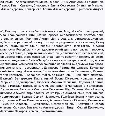
ерл Роман Александрович, МЕМО, Mason G.E.S. Anonymous Foundation,
, Павлов Иван Юрьевич, Скворцова Елена Сергеевна, Оленичев Максим
 Александрович, Григорьева Алина Александровна, Григорьев Андрей
б, Институт права и публичной политики, Фонд борьбы с коррупцией,
ива, Гражданская инициатива против экологической преступности,
рав заключенных, Горячая Линия, Центр социально-информационных
дан, Благотворительный фонд помощи осужденным и их семьям, Фонд
 Аналитический Центр Юрия Левады, Издательство Парк Гагарина, Фонд
гласности, Российский исследовательский центр по правам человека,
ское действие, Центр независимых социологических исследований,
в Совета Министров северных стран, Центр развития некоммерческих
стное учреждение в Санкт-Петербурге по административной поддержке
Общественная комиссия по сохранению наследия академика Сахарова,
нтимонопольная ассоциация, Дзугкоева Регина Николаевна, Кривенко
кий Александр Алексеевич, Васильева Анастасия Евгеньевна, Ривина
италий Евгеньевич, Барахоев Магомед Бекханович, Шевченко Дмитрий
 Валерий Валерьевич, Каргалицкий Борис Юльевич, Исакова Ирина
ва Марина Владимировна, Людевиг Марина Зариевна, Федотова Галина
уркина Наталья Валерьевна, Акимова Татьяна Николаевна, Золотарева
 Васильевна, Захарова Светлана Сергеевна, Щур Татьяна Михайловна,
 Симонов Алексей Кириллович, Флиге Ирина Анатольевна, Мельникова
адимирович, Беляев Сергей Иванович, Голубева Елена Николаевна,
вна, Шуманов Илья Вячеславович, Арапова Галина Юрьевна, Свечников
ий Леонид Борисович, Лукашевский Сергей Маркович, Бахмин Вячеслав
геньевна, Смирнов Владимир Александрович, Вицин Сергей Ефимович,
 Маркович, Захаров Герман Константинович