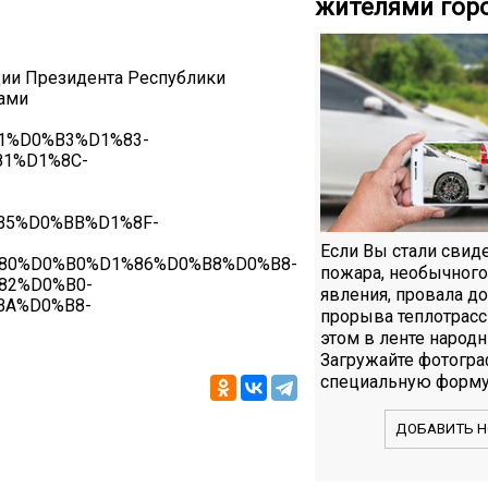
жителями гор
ции Президента Республики
тами
81%D0%B3%D1%83-
1%D1%8C-
B5%D0%BB%D1%8F-
Если Вы стали свид
80%D0%B0%D1%86%D0%B8%D0%B8-
пожара, необычного
82%D0%B0-
явления, провала д
BA%D0%B8-
прорыва теплотрасс
этом в ленте народн
Загружайте фотогра
специальную форму
ДОБАВИТЬ Н