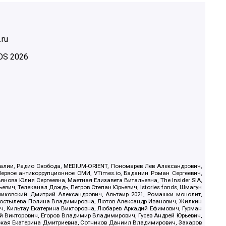
.ru
OS
2026
.Реалии, Радио Свобода, MEDIUM-ORIENT, Пономарев Лев Александрович,
ервое антикоррупционное СМИ, VTimes.io, Баданин Роман Сергеевич,
ова Юлия Сергеевна, Маетная Елизавета Витальевна, The Insider SIA,
ич, Телеканал Дождь, Петров Степан Юрьевич, Istories fonds, Шмагун
иковский Дмитрий Александрович, Альтаир 2021, Ромашки монолит,
, Костылева Полина Владимировна, Лютов Александр Иванович, Жилкин
, Кильтау Екатерина Викторовна, Любарев Аркадий Ефимович, Гурман
й Викторович, Егоров Владимир Владимирович, Гусев Андрей Юрьевич,
ская Екатерина Дмитриевна, Сотников Даниил Владимирович, Захаров