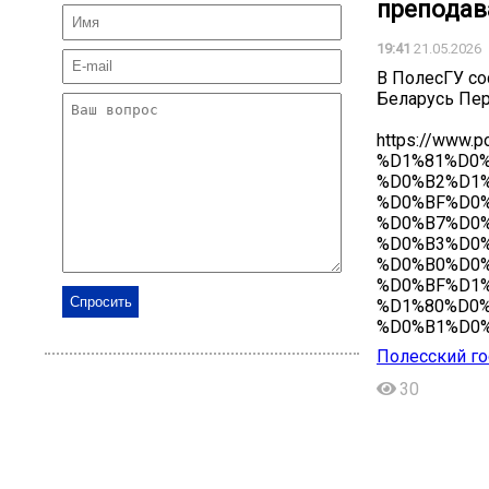
преподав
19:41
21.05.2026
В ПолесГУ со
Беларусь Пер
https://ww
%D1%81%D0
%D0%B2%D1
%D0%BF%D0
%D0%B7%D0
%D0%B3%D0
%D0%B0%D0
%D0%BF%D1
%D1%80%D0
%D0%B1%D0
Полесский го
30