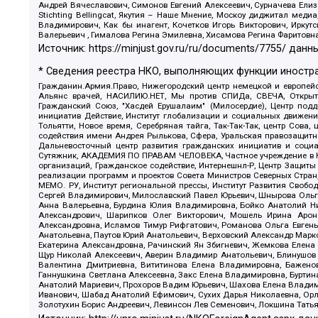
Андрей Вячеславович, Симонов Евгений Алексеевич, Сурначева Елиз
Stichting Bellingcat, Якутия – Наше Мнение, Москоу диджитал мед
Владимирович, Как бы инагент, Кочетков Игорь Викторович, Иркут
Валерьевич , Гималова Регина Эмилевна, Хисамова Регина Фаритовн
Источник:
https://minjust.gov.ru/ru/documents/7755/
данны
* Сведения реестра НКО, выполняющих функции иностра
Гражданин.Армия.Право, Нижегородский центр немецкой и европейск
Альянс врачей, НАСИЛИЮ.НЕТ, Мы против СПИДа, СВЕЧА, Открытый
Гражданский Союз, "Хасдей Ерушалаим" (Милосердие), Центр под
инициатив Действие, Институт глобализации и социальных движен
Тольятти, Новое время, Серебряная тайга, Так-Так-Так, центр Сова
содействия имени Андрея Рылькова, Сфера, Уральская правозащитна
Дальневосточный центр развития гражданских инициатив и социа
Сутяжник, АКАДЕМИЯ ПО ПРАВАМ ЧЕЛОВЕКА, Частное учреждение в Ка
организаций, Гражданское содействие, Интернешнл-Р, Центр Защиты
реализации программ и проектов Совета Министров Северных Стран
МЕМО. РУ, Институт региональной прессы, Институт Развития Своб
Сергей Владимирович, Милославский Павел Юрьевич, Шнырова Ольга
Анна Валерьевна, Бурдина Юлия Владимировна, Бойко Анатолий Ник
Александрович, Шарипков Олег Викторович, Мошель Ирина Ароно
Александровна, Исламов Тимур Рифгатович, Романова Ольга Евгень
Анатольевна, Паутов Юрий Анатольевич, Верховский Александр Марк
Екатерина Александровна, Рачинский Ян Збигневич, Жемкова Елена 
Щур Николай Алексеевич, Аверин Владимир Анатольевич, Блинушов 
Валентина Дмитриевна, Вититинова Елена Владимировна, Баженов
Ганнушкина Светлана Алексеевна, Закс Елена Владимировна, Буртин
Анатолий Мариевич, Прохоров Вадим Юрьевич, Шахова Елена Владими
Иванович, Шабад Анатолий Ефимович, Сухих Дарья Николаевна, Орл
Золотухин Борис Андреевич, Левинсон Лев Семенович, Локшина Тать