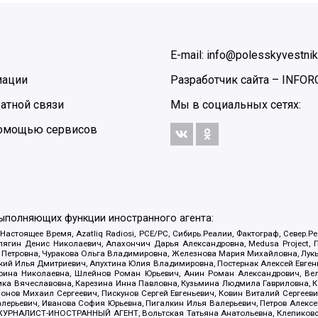
E-mail: info@polesskyvestnik
мации
Разработчик сайта –
INFOR
атной связи
Мы в социальных сетях:
 помощью сервисов
выполняющих функции иностранного агента:
 Настоящее Время, Azatliq Radiosi, PCE/PC, Сибирь.Реалии, Фактограф, Север
ягин Денис Николаевич, Апахончич Дарья Александровна, Medusa Project, П
етровна, Чуракова Ольга Владимировна, Железнова Мария Михайловна, Лукьян
й Илья Дмитриевич, Апухтина Юлия Владимировна, Постернак Алексей Евгеньев
рина Николаевна, Шлейнов Роман Юрьевич, Анин Роман Александрович, Вел
оника Вячеславовна, Карезина Инна Павловна, Кузьмина Людмила Гавриловна
ов Михаил Сергеевич, Пискунов Сергей Евгеньевич, Ковин Виталий Сергеевич
алерьевич, Иванова София Юрьевна, Пигалкин Илья Валерьевич, Петров Алексе
а, ЖУРНАЛИСТ-ИНОСТРАННЫЙ АГЕНТ, Вольтская Татьяна Анатольевна, Клепиков