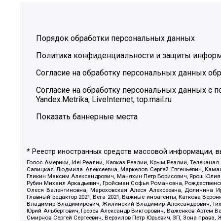
Порядок обработки персональных данных
Политика конфиденциальности и защиты инфор
Согласие на обработку персональных данных обр
Согласие на обработку персональных данных с
Yandex.Metrika, LiveInternet, top.mail.ru
Показать баннерные места
* Реестр иностранных средств массовой информации, 
Голос Америки, Idel.Реалии, Кавказ.Реалии, Крым.Реалии, Телеканал
Савицкая Людмила Алексеевна, Маркелов Сергей Евгеньевич, Камал
Гликин Максим Александрович, Маняхин Петр Борисович, Ярош Юлия П
Рубин Михаил Аркадьевич, Гройсман Софья Романовна, Рождественски
Олеся Валентиновна, Мароховская Алеся Алексеевна, Долинина И
Главный редактор 2021, Вега 2021, Важные иноагенты, Каткова Вер
Владимир Владимирович, Жилинский Владимир Александрович, Тихон
Юрий Альбертович, Грезев Александр Викторович, Важенков Артем В
Смирнов Сергей Сергеевич, Верзилов Петр Юрьевич, ЗП, Зона прав