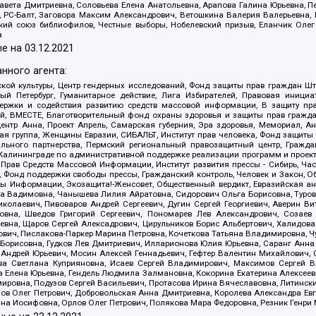
авета Дмитриевна, Соловьева Елена Анатольевна, Арапова Галина Юрьевна, П
иа, РС-Балт, Заговора Максим Александрович, Ветошкина Валерия Валерьевна
ский союз библиофилов, Честные выборы, Нобелевский призыв, Еланчик Олег
а
е на
03.12.2021
нного агента:
ой культуры, Центр гендерных исследований, Фонд защиты прав граждан Шта
 Петербург, Гуманитарное действие, Лига Избирателей, Правовая инициат
держки и содействия развитию средств массовой информации, В защиту п
ий, ВМЕСТЕ, Благотворительный фонд охраны здоровья и защиты прав граж
, центр Анна, Проект Апрель, Самарская губерния, Эра здоровья, Мемориал,
я группа, Женщины Евразии, СИБАЛЬТ, Институт прав человека, Фонд защиты 
льного партнерства, Пермский региональный правозащитный центр, Граждан
лининграде по административной поддержке реализации программ и проекто
 Прав Средств Массовой Информации, Институт развития прессы - Сибирь, Ча
, Фонд поддержки свободы прессы, Гражданский контроль, Человек и Закон, 
оды Информации, Экозащита!-Женсовет, Общественный вердикт, Евразийская а
 Вадимовна, Чанышева Лилия Айратовна, Сидорович Ольга Борисовна, Туровс
олаевич, Пивоваров Андрей Сергеевич, Дугин Сергей Георгиевич, Аверин В
вна, Шведов Григорий Сергеевич, Пономарев Лев Александрович, Созаев
евна, Щаров Сергей Алексадрович, Цирульников Борис Альбертович, Халидо
ович, Пислакова-Паркер Марина Петровна, Кочеткова Татьяна Владимировна, Ч
Борисовна, Гудков Лев Дмитриевич, Илларионова Юлия Юрьевна, Саранг Анна
Андрей Юрьевич, Мосин Алексей Геннадьевич, Гефтер Валентин Михайлович,
а Светлана Куприяновна, Исаев Сергей Владимирович, Максимов Сергей Вл
а Елена Юрьевна, Гендель Людмила Залмановна, Кокорина Екатерина Алексее
ровна, Подузов Сергей Васильевич, Протасова Ирина Вячеславовна, Литинск
ов Олег Петрович, Добровольская Анна Дмитриевна, Королева Александра Ев
яна Иосифовна, Орлов Олег Петрович, Полякова Мара Федоровна, Резник Генри