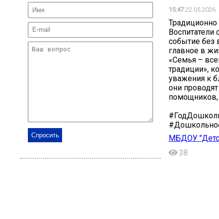
15:47
22.05.2026
Традиционно 
Воспитатели 
событие без 
главное в жи
«Семья – всем
традиции», к
уважения к б
они проводят
помощников, 
#ГодДошколь
#Дошкольно
МБДОУ "Детск
38