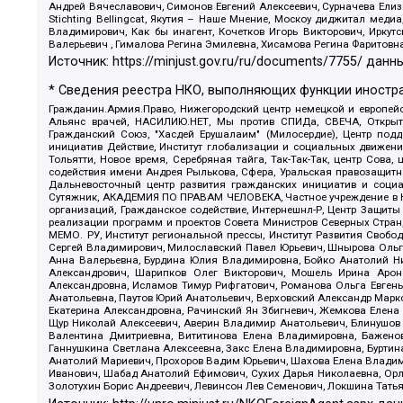
Андрей Вячеславович, Симонов Евгений Алексеевич, Сурначева Елиз
Stichting Bellingcat, Якутия – Наше Мнение, Москоу диджитал мед
Владимирович, Как бы инагент, Кочетков Игорь Викторович, Иркут
Валерьевич , Гималова Регина Эмилевна, Хисамова Регина Фаритовн
Источник:
https://minjust.gov.ru/ru/documents/7755/
данны
* Сведения реестра НКО, выполняющих функции иностра
Гражданин.Армия.Право, Нижегородский центр немецкой и европейск
Альянс врачей, НАСИЛИЮ.НЕТ, Мы против СПИДа, СВЕЧА, Открытый
Гражданский Союз, "Хасдей Ерушалаим" (Милосердие), Центр под
инициатив Действие, Институт глобализации и социальных движен
Тольятти, Новое время, Серебряная тайга, Так-Так-Так, центр Сова
содействия имени Андрея Рылькова, Сфера, Уральская правозащитна
Дальневосточный центр развития гражданских инициатив и социа
Сутяжник, АКАДЕМИЯ ПО ПРАВАМ ЧЕЛОВЕКА, Частное учреждение в Ка
организаций, Гражданское содействие, Интернешнл-Р, Центр Защиты
реализации программ и проектов Совета Министров Северных Стран
МЕМО. РУ, Институт региональной прессы, Институт Развития Своб
Сергей Владимирович, Милославский Павел Юрьевич, Шнырова Ольга
Анна Валерьевна, Бурдина Юлия Владимировна, Бойко Анатолий Ник
Александрович, Шарипков Олег Викторович, Мошель Ирина Ароно
Александровна, Исламов Тимур Рифгатович, Романова Ольга Евгень
Анатольевна, Паутов Юрий Анатольевич, Верховский Александр Марк
Екатерина Александровна, Рачинский Ян Збигневич, Жемкова Елена 
Щур Николай Алексеевич, Аверин Владимир Анатольевич, Блинушов 
Валентина Дмитриевна, Вититинова Елена Владимировна, Баженов
Ганнушкина Светлана Алексеевна, Закс Елена Владимировна, Буртин
Анатолий Мариевич, Прохоров Вадим Юрьевич, Шахова Елена Владими
Иванович, Шабад Анатолий Ефимович, Сухих Дарья Николаевна, Орл
Золотухин Борис Андреевич, Левинсон Лев Семенович, Локшина Тать