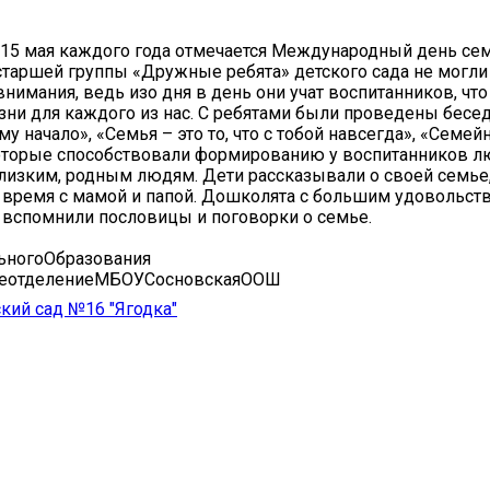
15 мая каждого года отмечается Международный день сем
старшей группы «Дружные ребята» детского сада не могли 
внимания, ведь изо дня в день они учат воспитанников, что
зни для каждого из нас. С ребятами были проведены бесе
у начало», «Семья – это то, что с тобой навсегда», «Семе
оторые способствовали формированию у воспитанников л
лизким, родным людям. Дети рассказывали о своей семье, 
 время с мамой и папой. Дошколята с большим удовольст
вспомнили пословицы и поговорки о семье.
ногоОбразования
еотделениеМБОУСосновскаяООШ
ий сад №16 "Ягодка"