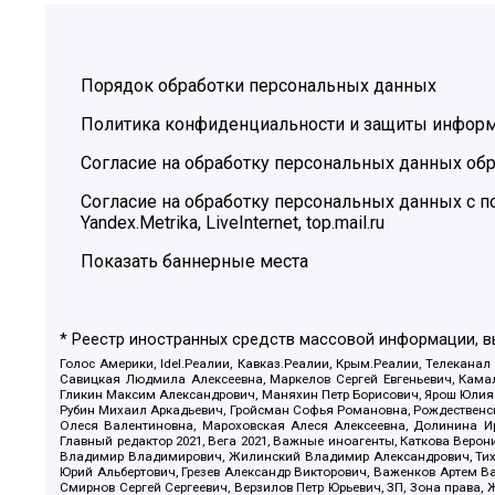
Порядок обработки персональных данных
Политика конфиденциальности и защиты инфор
Согласие на обработку персональных данных обр
Согласие на обработку персональных данных с
Yandex.Metrika, LiveInternet, top.mail.ru
Показать баннерные места
* Реестр иностранных средств массовой информации, 
Голос Америки, Idel.Реалии, Кавказ.Реалии, Крым.Реалии, Телеканал
Савицкая Людмила Алексеевна, Маркелов Сергей Евгеньевич, Камал
Гликин Максим Александрович, Маняхин Петр Борисович, Ярош Юлия П
Рубин Михаил Аркадьевич, Гройсман Софья Романовна, Рождественски
Олеся Валентиновна, Мароховская Алеся Алексеевна, Долинина И
Главный редактор 2021, Вега 2021, Важные иноагенты, Каткова Вер
Владимир Владимирович, Жилинский Владимир Александрович, Тихон
Юрий Альбертович, Грезев Александр Викторович, Важенков Артем В
Смирнов Сергей Сергеевич, Верзилов Петр Юрьевич, ЗП, Зона прав