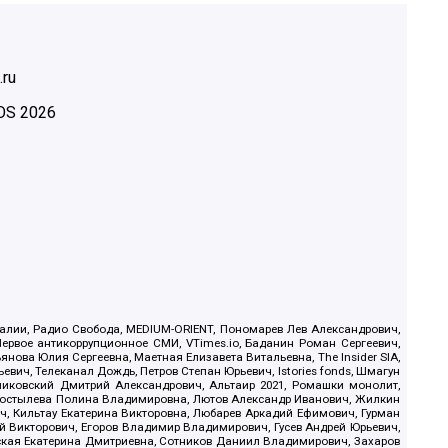
.ru
OS
2026
.Реалии, Радио Свобода, MEDIUM-ORIENT, Пономарев Лев Александрович,
ервое антикоррупционное СМИ, VTimes.io, Баданин Роман Сергеевич,
ова Юлия Сергеевна, Маетная Елизавета Витальевна, The Insider SIA,
ич, Телеканал Дождь, Петров Степан Юрьевич, Istories fonds, Шмагун
иковский Дмитрий Александрович, Альтаир 2021, Ромашки монолит,
, Костылева Полина Владимировна, Лютов Александр Иванович, Жилкин
, Кильтау Екатерина Викторовна, Любарев Аркадий Ефимович, Гурман
й Викторович, Егоров Владимир Владимирович, Гусев Андрей Юрьевич,
ская Екатерина Дмитриевна, Сотников Даниил Владимирович, Захаров