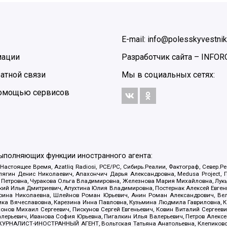
E-mail: info@polesskyvestnik
мации
Разработчик сайта –
INFOR
атной связи
Мы в социальных сетях:
 помощью сервисов
выполняющих функции иностранного агента:
 Настоящее Время, Azatliq Radiosi, PCE/PC, Сибирь.Реалии, Фактограф, Север
ягин Денис Николаевич, Апахончич Дарья Александровна, Medusa Project, П
етровна, Чуракова Ольга Владимировна, Железнова Мария Михайловна, Лукьян
й Илья Дмитриевич, Апухтина Юлия Владимировна, Постернак Алексей Евгеньев
рина Николаевна, Шлейнов Роман Юрьевич, Анин Роман Александрович, Вел
оника Вячеславовна, Карезина Инна Павловна, Кузьмина Людмила Гавриловна
ов Михаил Сергеевич, Пискунов Сергей Евгеньевич, Ковин Виталий Сергеевич
алерьевич, Иванова София Юрьевна, Пигалкин Илья Валерьевич, Петров Алексе
а, ЖУРНАЛИСТ-ИНОСТРАННЫЙ АГЕНТ, Вольтская Татьяна Анатольевна, Клепиков