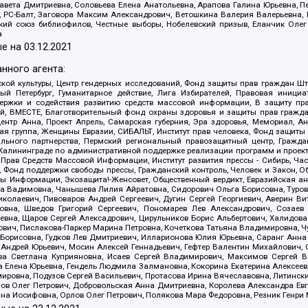
авета Дмитриевна, Соловьева Елена Анатольевна, Арапова Галина Юрьевна, П
иа, РС-Балт, Заговора Максим Александрович, Ветошкина Валерия Валерьевна
ский союз библиофилов, Честные выборы, Нобелевский призыв, Еланчик Олег
а
е на
03.12.2021
нного агента:
ой культуры, Центр гендерных исследований, Фонд защиты прав граждан Шта
 Петербург, Гуманитарное действие, Лига Избирателей, Правовая инициат
держки и содействия развитию средств массовой информации, В защиту п
ий, ВМЕСТЕ, Благотворительный фонд охраны здоровья и защиты прав граж
, центр Анна, Проект Апрель, Самарская губерния, Эра здоровья, Мемориал,
я группа, Женщины Евразии, СИБАЛЬТ, Институт прав человека, Фонд защиты 
льного партнерства, Пермский региональный правозащитный центр, Граждан
лининграде по административной поддержке реализации программ и проекто
 Прав Средств Массовой Информации, Институт развития прессы - Сибирь, Ча
, Фонд поддержки свободы прессы, Гражданский контроль, Человек и Закон, 
оды Информации, Экозащита!-Женсовет, Общественный вердикт, Евразийская а
 Вадимовна, Чанышева Лилия Айратовна, Сидорович Ольга Борисовна, Туровс
олаевич, Пивоваров Андрей Сергеевич, Дугин Сергей Георгиевич, Аверин В
вна, Шведов Григорий Сергеевич, Пономарев Лев Александрович, Созаев
евна, Щаров Сергей Алексадрович, Цирульников Борис Альбертович, Халидо
ович, Пислакова-Паркер Марина Петровна, Кочеткова Татьяна Владимировна, Ч
Борисовна, Гудков Лев Дмитриевич, Илларионова Юлия Юрьевна, Саранг Анна
Андрей Юрьевич, Мосин Алексей Геннадьевич, Гефтер Валентин Михайлович,
а Светлана Куприяновна, Исаев Сергей Владимирович, Максимов Сергей Вл
а Елена Юрьевна, Гендель Людмила Залмановна, Кокорина Екатерина Алексее
ровна, Подузов Сергей Васильевич, Протасова Ирина Вячеславовна, Литинск
ов Олег Петрович, Добровольская Анна Дмитриевна, Королева Александра Ев
яна Иосифовна, Орлов Олег Петрович, Полякова Мара Федоровна, Резник Генри