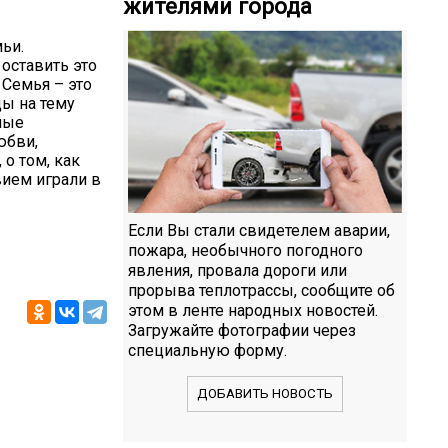
жителями города
ьи.
оставить это
 Семья – это
ды на тему
йные
юбви,
о том, как
вием играли в
Если Вы стали свидетелем аварии,
пожара, необычного погодного
явления, провала дороги или
прорыва теплотрассы, сообщите об
этом в ленте народных новостей.
Загружайте фотографии через
специальную форму.
ДОБАВИТЬ НОВОСТЬ