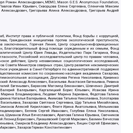
ерл Роман Александрович, МЕМО, Mason G.E.S. Anonymous Foundation,
, Павлов Иван Юрьевич, Скворцова Елена Сергеевна, Оленичев Максим
 Александрович, Григорьева Алина Александровна, Григорьев Андрей
б, Институт права и публичной политики, Фонд борьбы с коррупцией,
ива, Гражданская инициатива против экологической преступности,
рав заключенных, Горячая Линия, Центр социально-информационных
дан, Благотворительный фонд помощи осужденным и их семьям, Фонд
 Аналитический Центр Юрия Левады, Издательство Парк Гагарина, Фонд
гласности, Российский исследовательский центр по правам человека,
ское действие, Центр независимых социологических исследований,
в Совета Министров северных стран, Центр развития некоммерческих
стное учреждение в Санкт-Петербурге по административной поддержке
Общественная комиссия по сохранению наследия академика Сахарова,
нтимонопольная ассоциация, Дзугкоева Регина Николаевна, Кривенко
кий Александр Алексеевич, Васильева Анастасия Евгеньевна, Ривина
италий Евгеньевич, Барахоев Магомед Бекханович, Шевченко Дмитрий
 Валерий Валерьевич, Каргалицкий Борис Юльевич, Исакова Ирина
ва Марина Владимировна, Людевиг Марина Зариевна, Федотова Галина
уркина Наталья Валерьевна, Акимова Татьяна Николаевна, Золотарева
 Васильевна, Захарова Светлана Сергеевна, Щур Татьяна Михайловна,
 Симонов Алексей Кириллович, Флиге Ирина Анатольевна, Мельникова
адимирович, Беляев Сергей Иванович, Голубева Елена Николаевна,
вна, Шуманов Илья Вячеславович, Арапова Галина Юрьевна, Свечников
ий Леонид Борисович, Лукашевский Сергей Маркович, Бахмин Вячеслав
геньевна, Смирнов Владимир Александрович, Вицин Сергей Ефимович,
 Маркович, Захаров Герман Константинович