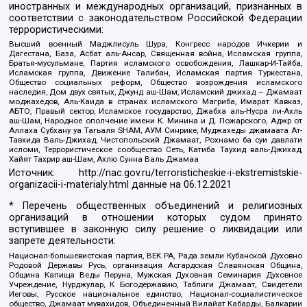
иностранных и международных организаций, признанных в
соответствии с законодательством Российской Федерации
террористическими:
Высший военный Маджлисуль Шура, Конгресс народов Ичкерии и
Дагестана, База, Асбат аль-Ансар, Священная война, Исламская группа,
Братья-мусульмане, Партия исламского освобождения, Лашкар-И-Тайба,
Исламская группа, Движение Талибан, Исламская партия Туркестана,
Общество социальных реформ, Общество возрождения исламского
наследия, Дом двух святых, Джунд аш-Шам, Исламский джихад – Джамаат
моджахедов, Аль-Каида в странах исламского Магриба, Имарат Кавказ,
АБТО, Правый сектор, Исламское государство, Джабха аль-Нусра ли-Ахль
аш-Шам, Народное ополчение имени К. Минина и Д. Пожарского, Аджр от
Аллаха Субхану уа Тагьаля SHAM, АУМ Синрике, Муджахеды джамаата Ат-
Тавхида Валь-Джихад, Чистопольский Джамаат, Рохнамо ба суи давлати
исломи, Террористическое сообщество Сеть, Катиба Таухид валь-Джихад,
Хайят Тахрир аш-Шам, Ахлю Сунна Валь Джамаа
Источник:
http://nac.gov.ru/terroristicheskie-i-ekstremistskie-
organizacii-i-materialy.html
данные на
06.12.2021
* Перечень общественных объединений и религиозных
организаций в отношении которых судом принято
вступившее в законную силу решение о ликвидации или
запрете деятельности:
Национал-большевистская партия, ВЕК РА, Рада земли Кубанской Духовно
Родовой Державы Русь, организация Асгардская Славянская Община,
Община Капища Веды Перуна, Мужская Духовная Семинария Духовное
Учреждение, Нурджулар, К Богодержавию, Таблиги Джамаат, Свидетели
Иеговы, Русское национальное единство, Национал-социалистическое
общество, Джамаат мувахидов, Объединенный Вилайат Кабарды, Балкарии