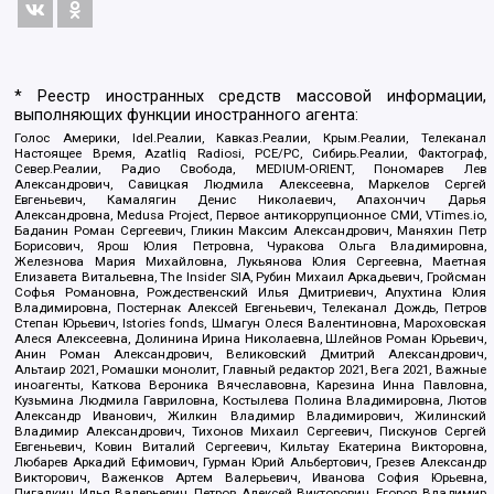
* Реестр иностранных средств массовой информации,
выполняющих функции иностранного агента:
Голос Америки, Idel.Реалии, Кавказ.Реалии, Крым.Реалии, Телеканал
Настоящее Время, Azatliq Radiosi, PCE/PC, Сибирь.Реалии, Фактограф,
Север.Реалии, Радио Свобода, MEDIUM-ORIENT, Пономарев Лев
Александрович, Савицкая Людмила Алексеевна, Маркелов Сергей
Евгеньевич, Камалягин Денис Николаевич, Апахончич Дарья
Александровна, Medusa Project, Первое антикоррупционное СМИ, VTimes.io,
Баданин Роман Сергеевич, Гликин Максим Александрович, Маняхин Петр
Борисович, Ярош Юлия Петровна, Чуракова Ольга Владимировна,
Железнова Мария Михайловна, Лукьянова Юлия Сергеевна, Маетная
Елизавета Витальевна, The Insider SIA, Рубин Михаил Аркадьевич, Гройсман
Софья Романовна, Рождественский Илья Дмитриевич, Апухтина Юлия
Владимировна, Постернак Алексей Евгеньевич, Телеканал Дождь, Петров
Степан Юрьевич, Istories fonds, Шмагун Олеся Валентиновна, Мароховская
Алеся Алексеевна, Долинина Ирина Николаевна, Шлейнов Роман Юрьевич,
Анин Роман Александрович, Великовский Дмитрий Александрович,
Альтаир 2021, Ромашки монолит, Главный редактор 2021, Вега 2021, Важные
иноагенты, Каткова Вероника Вячеславовна, Карезина Инна Павловна,
Кузьмина Людмила Гавриловна, Костылева Полина Владимировна, Лютов
Александр Иванович, Жилкин Владимир Владимирович, Жилинский
Владимир Александрович, Тихонов Михаил Сергеевич, Пискунов Сергей
Евгеньевич, Ковин Виталий Сергеевич, Кильтау Екатерина Викторовна,
Любарев Аркадий Ефимович, Гурман Юрий Альбертович, Грезев Александр
Викторович, Важенков Артем Валерьевич, Иванова София Юрьевна,
Пигалкин Илья Валерьевич, Петров Алексей Викторович, Егоров Владимир