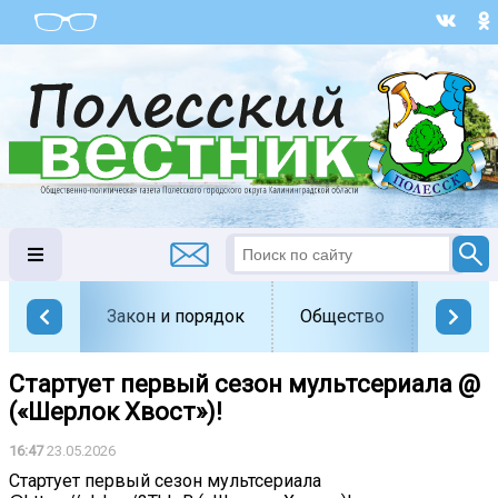
Закон и порядок
Общество
Офици
Стартует первый сезон мультсериала @
(«Шерлок Хвост»)!
16:47
23.05.2026
Стартует первый сезон мультсериала