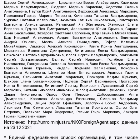
Щаров Сергей Алексадрович, Цирульников Борис Альбертович, Халидова
Марина Владимировна, Людевиг Марина Зариевна, Федотова Галина
Анатольевна, Паутов Юрий Анатольевич, Верховский Александр Маркович,
Пислакова-Паркер Марина Петровна, Кочеткова Татьяна Владимировна,
Чуркина Наталья Валерьевна, Акимова Татьяна Николаевна, Золотарева
Екатерина Александровна, Рачинский Ян Збигневич, Жемкова Елена
Борисовна, Гудков Лев Дмитриевич, Илларионова Юлия Юрьевна, Саранг
Анна Васильевна, Захарова Светлана Сергеевна, Щур Татьяна Михайловна,
Щур Николай Алексеевич, Аверин Владимир Анатольевич, Блинушов
Андрей Юрьевич, Мосин Алексей Геннадьевич, Гефтер Валентин
Михайлович, Симонов Алексей Кириллович, Флиге Ирина Анатольевна,
Мельникова Валентина Дмитриевна, Вититинова Елена Владимировна,
Баженова Светлана Куприяновна, Исаев Сергей Владимирович, Максимов
Сергей Владимирович, Беляев Сергей Иванович, Голубева Елена
Николаевна, Ганнушкина Светлана Алексеевна, Закс Елена Владимировна,
Буртина Елена Юрьевна, Гендель Людмила Залмановна, Кокорина
Екатерина Алексеевна, Шуманов Илья Вячеславович, Арапова Галина
Юрьевна, Свечников Анатолий Мариевич, Прохоров Вадим Юрьевич,
Шахова Елена Владимировна, Подузов Сергей Васильевич, Протасова
Ирина Вячеславовна, Литинский Леонид Борисович, Лукашевский Сергей
Маркович, Бахмин Вячеслав Иванович, Шабад Анатолий Ефимович, Сухих
Дарья Николаевна, Орлов Олег Петрович, Добровольская Анна
Дмитриевна, Королева Александра Евгеньевна, Смирнов Владимир
Александрович, Вицин Сергей Ефимович, Золотухин Борис Андреевич,
Левинсон Лев Семенович, Локшина Татьяна Иосифовна, Орлов Олег
Петрович, Полякова Мара Федоровна, Резник Генри Маркович, Захаров
Герман Константинович
Источник:
http://unro.minjust.ru/NKOForeignAgent.aspx
данные
на
23.12.2021
* Единый федеральный список организаций, в том числе