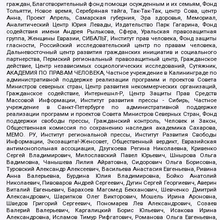
граждан, Благотворительный фонд помощи осужденным и их семьям, Фонд
Тольятти, Новое время, Серебряная тайга, Так-Так-Так, центр Сова, центр
Анна, Проект Апрель, Самарская губерния, Эра здоровья, Мемориал,
Аналитический Центр Юрия Левады, Издательство Парк Гагарина, Фонд
содействия имени Андрея Рылькова, Сфера, Уральская правозащитная
группа, Женщины Евразии, СИБАЛЬТ, Институт прав человека, Фонд защиты
гласности, Российский исследовательский центр по правам человека,
Дальневосточный центр развития гражданских инициатив и социального
партнерства, Пермский региональный правозащитный центр, Гражданское
действие, Центр независимых социологических исследований, Сутяжник,
АКАДЕМИЯ ПО ПРАВАМ ЧЕЛОВЕКА, Частное учреждение в Калининграде по
административной поддержке реализации программ и проектов Совета
Министров северных стран, Центр развития некоммерческих организаций,
Гражданское содействие, Интернешнл-Р, Центр Защиты Прав Средств
Массовой Информации, Институт развития прессы - Сибирь, Частное
учреждение в Санкт-Петербурге по административной поддержке
реализации программ и проектов Совета Министров Северных Стран, Фонд
поддержки свободы прессы, Гражданский контроль, Человек и Закон,
Общественная комиссия по сохранению наследия академика Сахарова,
МЕМО. РУ, Институт региональной прессы, Институт Развития Свободы
Информации, Экозащита!-Женсовет, Общественный вердикт, Евразийская
антимонопольная ассоциация, Дзугкоева Регина Николаевна, Кривенко
Сергей Владимирович, Милославский Павел Юрьевич, Шнырова Ольга
Вадимовна, Чанышева Лилия Айратовна, Сидорович Ольга Борисовна,
Туровский Александр Алексеевич, Васильева Анастасия Евгеньевна, Ривина
Анна Валерьевна, Бурдина Юлия Владимировна, Бойко Анатолий
Николаевич, Пивоваров Андрей Сергеевич, Дугин Сергей Георгиевич, Аверин
Виталий Евгеньевич, Барахоев Магомед Бекханович, Шевченко Дмитрий
Александрович, Шарипков Олег Викторович, Мошель Ирина Ароновна,
Шведов Григорий Сергеевич, Пономарев Лев Александрович, Созаев
Валерий Валерьевич, Каргалицкий Борис Юльевич, Исакова Ирина
Александровна, Исламов Тимур Рифгатович, Романова Ольга Евгеньевна,