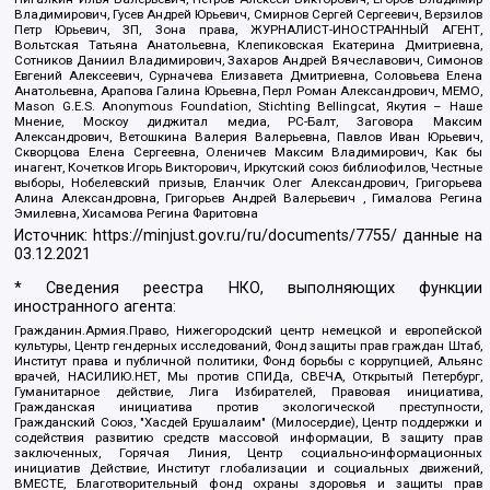
Владимирович, Гусев Андрей Юрьевич, Смирнов Сергей Сергеевич, Верзилов
Петр Юрьевич, ЗП, Зона права, ЖУРНАЛИСТ-ИНОСТРАННЫЙ АГЕНТ,
Вольтская Татьяна Анатольевна, Клепиковская Екатерина Дмитриевна,
Сотников Даниил Владимирович, Захаров Андрей Вячеславович, Симонов
Евгений Алексеевич, Сурначева Елизавета Дмитриевна, Соловьева Елена
Анатольевна, Арапова Галина Юрьевна, Перл Роман Александрович, МЕМО,
Mason G.E.S. Anonymous Foundation, Stichting Bellingcat, Якутия – Наше
Мнение, Москоу диджитал медиа, РС-Балт, Заговора Максим
Александрович, Ветошкина Валерия Валерьевна, Павлов Иван Юрьевич,
Скворцова Елена Сергеевна, Оленичев Максим Владимирович, Как бы
инагент, Кочетков Игорь Викторович, Иркутский союз библиофилов, Честные
выборы, Нобелевский призыв, Еланчик Олег Александрович, Григорьева
Алина Александровна, Григорьев Андрей Валерьевич , Гималова Регина
Эмилевна, Хисамова Регина Фаритовна
Источник:
https://minjust.gov.ru/ru/documents/7755/
данные на
03.12.2021
* Сведения реестра НКО, выполняющих функции
иностранного агента:
Гражданин.Армия.Право, Нижегородский центр немецкой и европейской
культуры, Центр гендерных исследований, Фонд защиты прав граждан Штаб,
Институт права и публичной политики, Фонд борьбы с коррупцией, Альянс
врачей, НАСИЛИЮ.НЕТ, Мы против СПИДа, СВЕЧА, Открытый Петербург,
Гуманитарное действие, Лига Избирателей, Правовая инициатива,
Гражданская инициатива против экологической преступности,
Гражданский Союз, "Хасдей Ерушалаим" (Милосердие), Центр поддержки и
содействия развитию средств массовой информации, В защиту прав
заключенных, Горячая Линия, Центр социально-информационных
инициатив Действие, Институт глобализации и социальных движений,
ВМЕСТЕ, Благотворительный фонд охраны здоровья и защиты прав