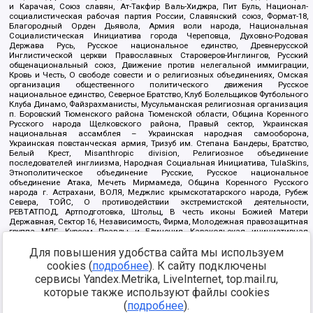
и Карачая, Союз славян, Ат-Такфир Валь-Хиджра, Пит Буль, Национал-
социалистическая рабочая партия России, Славянский союз, Формат-18,
Благородный Орден Дьявола, Армия воли народа, Национальная
Социалистическая Инициатива города Череповца, Духовно-Родовая
Держава Русь, Русское национальное единство, Древнерусской
Инглистической церкви Православных Староверов-Инглингов, Русский
общенациональный союз, Движение против нелегальной иммиграции,
Кровь и Честь, О свободе совести и о религиозных объединениях, Омская
организация общественного политического движения Русское
национальное единство, Северное Братство, Клуб Болельщиков Футбольного
Клуба Динамо, Файзрахманисты, Мусульманская религиозная организация
п. Боровский Тюменского района Тюменской области, Община Коренного
Русского народа Щелковского района, Правый сектор, Украинская
национальная ассамблея – Украинская народная самооборона,
Украинская повстанческая армия, Тризуб им. Степана Бандеры, Братство,
Белый Крест, Misanthropic division, Религиозное объединение
последователей инглиизма, Народная Социальная Инициатива, TulaSkins,
Этнополитическое объединение Русские, Русское национальное
объединение Атака, Мечеть Мирмамеда, Община Коренного Русского
народа г. Астрахани, ВОЛЯ, Меджлис крымскотатарского народа, Рубеж
Севера, ТОЙС, О противодействии экстремистской деятельности,
РЕВТАТПОД, Артподготовка, Штольц, В честь иконы Божией Матери
Державная, Сектор 16, Независимость, Фирма, Молодежная правозащитная
группа МПГ, Курсом Правды и Единения, Каракольская инициативная
группа, Автоград Крю, Союз Славянских Сил Руси, Алля-Аят,
Благотворительный пансионат Ак Умут, Русская республика Русь,
Для повышения удобства сайта мы используем
Арестантское уголовное единство, Башкорт, Нация и свобода, W.H.С., Фалунь
cookies (
подробнее
). К сайту подключены
Дафа, Иртыш Ultras, Русский Патриотический клуб-Новокузнецк/РПК,
сервисы Yandex.Metrika, LiveInternet, top.mail.ru,
Сибирский державный союз, Фонд борьбы с коррупцией, Фонд защиты прав
граждан, Штабы Навального, Совет граждан СССР Прикубанского округа г.
которые также используют файлы cookies
Краснодара
(
подробнее
).