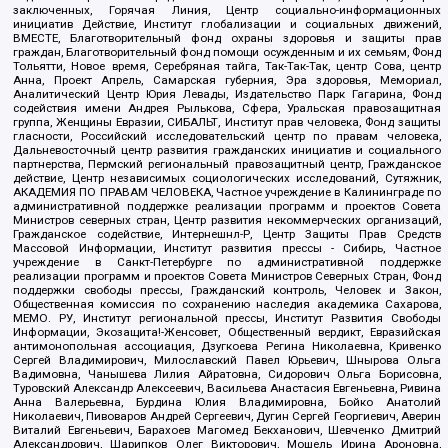
заключенных, Горячая Линия, Центр социально-информационных
инициатив Действие, Институт глобализации и социальных движений,
ВМЕСТЕ, Благотворительный фонд охраны здоровья и защиты прав
граждан, Благотворительный фонд помощи осужденным и их семьям, Фонд
Тольятти, Новое время, Серебряная тайга, Так-Так-Так, центр Сова, центр
Анна, Проект Апрель, Самарская губерния, Эра здоровья, Мемориал,
Аналитический Центр Юрия Левады, Издательство Парк Гагарина, Фонд
содействия имени Андрея Рылькова, Сфера, Уральская правозащитная
группа, Женщины Евразии, СИБАЛЬТ, Институт прав человека, Фонд защиты
гласности, Российский исследовательский центр по правам человека,
Дальневосточный центр развития гражданских инициатив и социального
партнерства, Пермский региональный правозащитный центр, Гражданское
действие, Центр независимых социологических исследований, Сутяжник,
АКАДЕМИЯ ПО ПРАВАМ ЧЕЛОВЕКА, Частное учреждение в Калининграде по
административной поддержке реализации программ и проектов Совета
Министров северных стран, Центр развития некоммерческих организаций,
Гражданское содействие, Интернешнл-Р, Центр Защиты Прав Средств
Массовой Информации, Институт развития прессы - Сибирь, Частное
учреждение в Санкт-Петербурге по административной поддержке
реализации программ и проектов Совета Министров Северных Стран, Фонд
поддержки свободы прессы, Гражданский контроль, Человек и Закон,
Общественная комиссия по сохранению наследия академика Сахарова,
МЕМО. РУ, Институт региональной прессы, Институт Развития Свободы
Информации, Экозащита!-Женсовет, Общественный вердикт, Евразийская
антимонопольная ассоциация, Дзугкоева Регина Николаевна, Кривенко
Сергей Владимирович, Милославский Павел Юрьевич, Шнырова Ольга
Вадимовна, Чанышева Лилия Айратовна, Сидорович Ольга Борисовна,
Туровский Александр Алексеевич, Васильева Анастасия Евгеньевна, Ривина
Анна Валерьевна, Бурдина Юлия Владимировна, Бойко Анатолий
Николаевич, Пивоваров Андрей Сергеевич, Дугин Сергей Георгиевич, Аверин
Виталий Евгеньевич, Барахоев Магомед Бекханович, Шевченко Дмитрий
Александрович, Шарипков Олег Викторович, Мошель Ирина Ароновна,