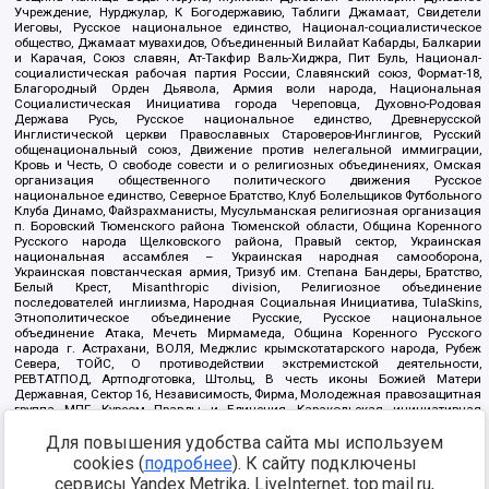
Учреждение, Нурджулар, К Богодержавию, Таблиги Джамаат, Свидетели
Иеговы, Русское национальное единство, Национал-социалистическое
общество, Джамаат мувахидов, Объединенный Вилайат Кабарды, Балкарии
и Карачая, Союз славян, Ат-Такфир Валь-Хиджра, Пит Буль, Национал-
социалистическая рабочая партия России, Славянский союз, Формат-18,
Благородный Орден Дьявола, Армия воли народа, Национальная
Социалистическая Инициатива города Череповца, Духовно-Родовая
Держава Русь, Русское национальное единство, Древнерусской
Инглистической церкви Православных Староверов-Инглингов, Русский
общенациональный союз, Движение против нелегальной иммиграции,
Кровь и Честь, О свободе совести и о религиозных объединениях, Омская
организация общественного политического движения Русское
национальное единство, Северное Братство, Клуб Болельщиков Футбольного
Клуба Динамо, Файзрахманисты, Мусульманская религиозная организация
п. Боровский Тюменского района Тюменской области, Община Коренного
Русского народа Щелковского района, Правый сектор, Украинская
национальная ассамблея – Украинская народная самооборона,
Украинская повстанческая армия, Тризуб им. Степана Бандеры, Братство,
Белый Крест, Misanthropic division, Религиозное объединение
последователей инглиизма, Народная Социальная Инициатива, TulaSkins,
Этнополитическое объединение Русские, Русское национальное
объединение Атака, Мечеть Мирмамеда, Община Коренного Русского
народа г. Астрахани, ВОЛЯ, Меджлис крымскотатарского народа, Рубеж
Севера, ТОЙС, О противодействии экстремистской деятельности,
РЕВТАТПОД, Артподготовка, Штольц, В честь иконы Божией Матери
Державная, Сектор 16, Независимость, Фирма, Молодежная правозащитная
группа МПГ, Курсом Правды и Единения, Каракольская инициативная
группа, Автоград Крю, Союз Славянских Сил Руси, Алля-Аят,
Благотворительный пансионат Ак Умут, Русская республика Русь,
Для повышения удобства сайта мы используем
Арестантское уголовное единство, Башкорт, Нация и свобода, W.H.С., Фалунь
cookies (
подробнее
). К сайту подключены
Дафа, Иртыш Ultras, Русский Патриотический клуб-Новокузнецк/РПК,
сервисы Yandex.Metrika, LiveInternet, top.mail.ru,
Сибирский державный союз, Фонд борьбы с коррупцией, Фонд защиты прав