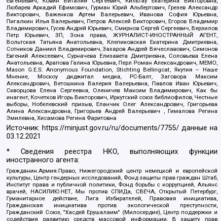
Евгеньевич, Ковин Виталий Сергеевич, Кильтау Екатерина Викторовна,
Любарев Аркадий Ефимович, Гурман Юрий Альбертович, Грезев Александр
Викторович, Важенков Артем Валерьевич, Иванова София Юрьевна,
Пигалкин Илья Валерьевич, Петров Алексей Викторович, Егоров Владимир
Владимирович, Гусев Андрей Юрьевич, Смирнов Сергей Сергеевич, Верзилов
Петр Юрьевич, ЗП, Зона права, ЖУРНАЛИСТ-ИНОСТРАННЫЙ АГЕНТ,
Вольтская Татьяна Анатольевна, Клепиковская Екатерина Дмитриевна,
Сотников Даниил Владимирович, Захаров Андрей Вячеславович, Симонов
Евгений Алексеевич, Сурначева Елизавета Дмитриевна, Соловьева Елена
Анатольевна, Арапова Галина Юрьевна, Перл Роман Александрович, МЕМО,
Mason G.E.S. Anonymous Foundation, Stichting Bellingcat, Якутия – Наше
Мнение, Москоу диджитал медиа, РС-Балт, Заговора Максим
Александрович, Ветошкина Валерия Валерьевна, Павлов Иван Юрьевич,
Скворцова Елена Сергеевна, Оленичев Максим Владимирович, Как бы
инагент, Кочетков Игорь Викторович, Иркутский союз библиофилов, Честные
выборы, Нобелевский призыв, Еланчик Олег Александрович, Григорьева
Алина Александровна, Григорьев Андрей Валерьевич , Гималова Регина
Эмилевна, Хисамова Регина Фаритовна
Источник:
https://minjust.gov.ru/ru/documents/7755/
данные на
03.12.2021
* Сведения реестра НКО, выполняющих функции
иностранного агента:
Гражданин.Армия.Право, Нижегородский центр немецкой и европейской
культуры, Центр гендерных исследований, Фонд защиты прав граждан Штаб,
Институт права и публичной политики, Фонд борьбы с коррупцией, Альянс
врачей, НАСИЛИЮ.НЕТ, Мы против СПИДа, СВЕЧА, Открытый Петербург,
Гуманитарное действие, Лига Избирателей, Правовая инициатива,
Гражданская инициатива против экологической преступности,
Гражданский Союз, "Хасдей Ерушалаим" (Милосердие), Центр поддержки и
содействия развитию средств массовой информации, В защиту прав