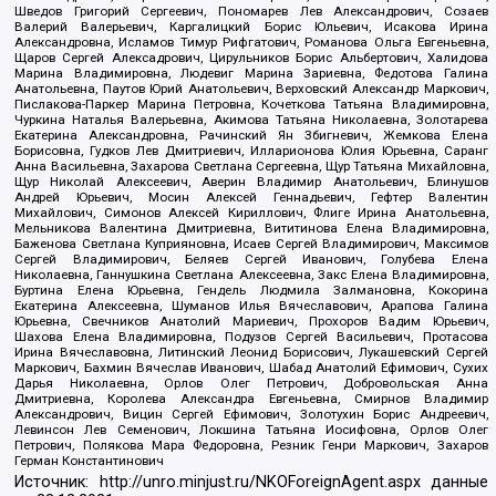
Шведов Григорий Сергеевич, Пономарев Лев Александрович, Созаев
Валерий Валерьевич, Каргалицкий Борис Юльевич, Исакова Ирина
Александровна, Исламов Тимур Рифгатович, Романова Ольга Евгеньевна,
Щаров Сергей Алексадрович, Цирульников Борис Альбертович, Халидова
Марина Владимировна, Людевиг Марина Зариевна, Федотова Галина
Анатольевна, Паутов Юрий Анатольевич, Верховский Александр Маркович,
Пислакова-Паркер Марина Петровна, Кочеткова Татьяна Владимировна,
Чуркина Наталья Валерьевна, Акимова Татьяна Николаевна, Золотарева
Екатерина Александровна, Рачинский Ян Збигневич, Жемкова Елена
Борисовна, Гудков Лев Дмитриевич, Илларионова Юлия Юрьевна, Саранг
Анна Васильевна, Захарова Светлана Сергеевна, Щур Татьяна Михайловна,
Щур Николай Алексеевич, Аверин Владимир Анатольевич, Блинушов
Андрей Юрьевич, Мосин Алексей Геннадьевич, Гефтер Валентин
Михайлович, Симонов Алексей Кириллович, Флиге Ирина Анатольевна,
Мельникова Валентина Дмитриевна, Вититинова Елена Владимировна,
Баженова Светлана Куприяновна, Исаев Сергей Владимирович, Максимов
Сергей Владимирович, Беляев Сергей Иванович, Голубева Елена
Николаевна, Ганнушкина Светлана Алексеевна, Закс Елена Владимировна,
Буртина Елена Юрьевна, Гендель Людмила Залмановна, Кокорина
Екатерина Алексеевна, Шуманов Илья Вячеславович, Арапова Галина
Юрьевна, Свечников Анатолий Мариевич, Прохоров Вадим Юрьевич,
Шахова Елена Владимировна, Подузов Сергей Васильевич, Протасова
Ирина Вячеславовна, Литинский Леонид Борисович, Лукашевский Сергей
Маркович, Бахмин Вячеслав Иванович, Шабад Анатолий Ефимович, Сухих
Дарья Николаевна, Орлов Олег Петрович, Добровольская Анна
Дмитриевна, Королева Александра Евгеньевна, Смирнов Владимир
Александрович, Вицин Сергей Ефимович, Золотухин Борис Андреевич,
Левинсон Лев Семенович, Локшина Татьяна Иосифовна, Орлов Олег
Петрович, Полякова Мара Федоровна, Резник Генри Маркович, Захаров
Герман Константинович
Источник:
http://unro.minjust.ru/NKOForeignAgent.aspx
данные