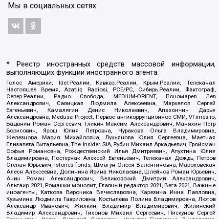
Мы в социальных сетях:
* Реестр иностранных средств массовой информации,
выполняющих функции иностранного агента:
Голос Америки, Idel.Реалии, Кавказ.Реалии, Крым.Реалии, Телеканал
Настоящее Время, Azatliq Radiosi, PCE/PC, Сибирь.Реалии, Фактограф,
Север.Реалии, Радио Свобода, MEDIUM-ORIENT, Пономарев Лев
Александрович, Савицкая Людмила Алексеевна, Маркелов Сергей
Евгеньевич, Камалягин Денис Николаевич, Апахончич Дарья
Александровна, Medusa Project, Первое антикоррупционное СМИ, VTimes.io,
Баданин Роман Сергеевич, Гликин Максим Александрович, Маняхин Петр
Борисович, Ярош Юлия Петровна, Чуракова Ольга Владимировна,
Железнова Мария Михайловна, Лукьянова Юлия Сергеевна, Маетная
Елизавета Витальевна, The Insider SIA, Рубин Михаил Аркадьевич, Гройсман
Софья Романовна, Рождественский Илья Дмитриевич, Апухтина Юлия
Владимировна, Постернак Алексей Евгеньевич, Телеканал Дождь, Петров
Степан Юрьевич, Istories fonds, Шмагун Олеся Валентиновна, Мароховская
Алеся Алексеевна, Долинина Ирина Николаевна, Шлейнов Роман Юрьевич,
Анин Роман Александрович, Великовский Дмитрий Александрович,
Альтаир 2021, Ромашки монолит, Главный редактор 2021, Вега 2021, Важные
иноагенты, Каткова Вероника Вячеславовна, Карезина Инна Павловна,
Кузьмина Людмила Гавриловна, Костылева Полина Владимировна, Лютов
Александр Иванович, Жилкин Владимир Владимирович, Жилинский
Владимир Александрович, Тихонов Михаил Сергеевич, Пискунов Сергей