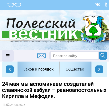
Закон и порядок
Общество
Офици
24 мая мы вспоминаем создателей
славянской азбуки – равноапостольных
Кирилла и Мефодия.
11:02
24.05.2026