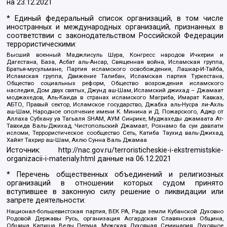
на
23.12.2021
* Единый федеральный список организаций, в том числе
иностранных и международных организаций, признанных в
соответствии с законодательством Российской Федерации
террористическими:
Высший военный Маджлисуль Шура, Конгресс народов Ичкерии и
Дагестана, База, Асбат аль-Ансар, Священная война, Исламская группа,
Братья-мусульмане, Партия исламского освобождения, Лашкар-И-Тайба,
Исламская группа, Движение Талибан, Исламская партия Туркестана,
Общество социальных реформ, Общество возрождения исламского
наследия, Дом двух святых, Джунд аш-Шам, Исламский джихад – Джамаат
моджахедов, Аль-Каида в странах исламского Магриба, Имарат Кавказ,
АБТО, Правый сектор, Исламское государство, Джабха аль-Нусра ли-Ахль
аш-Шам, Народное ополчение имени К. Минина и Д. Пожарского, Аджр от
Аллаха Субхану уа Тагьаля SHAM, АУМ Синрике, Муджахеды джамаата Ат-
Тавхида Валь-Джихад, Чистопольский Джамаат, Рохнамо ба суи давлати
исломи, Террористическое сообщество Сеть, Катиба Таухид валь-Джихад,
Хайят Тахрир аш-Шам, Ахлю Сунна Валь Джамаа
Источник:
http://nac.gov.ru/terroristicheskie-i-ekstremistskie-
organizacii-i-materialy.html
данные на
06.12.2021
* Перечень общественных объединений и религиозных
организаций в отношении которых судом принято
вступившее в законную силу решение о ликвидации или
запрете деятельности:
Национал-большевистская партия, ВЕК РА, Рада земли Кубанской Духовно
Родовой Державы Русь, организация Асгардская Славянская Община,
Община Капища Веды Перуна, Мужская Духовная Семинария Духовное