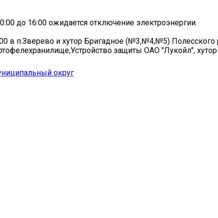
 10:00 до 16:00 ожидается отключение электроэнергии.
6:00 в п.Зверево и хутор Бригадное (№3,№4,№5) Полесского 
артофелехранилище,Устройство защиты ОАО "Лукойл", хуто
униципальный округ