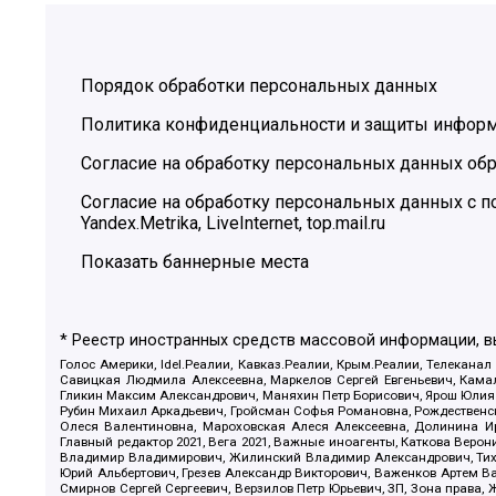
Порядок обработки персональных данных
Политика конфиденциальности и защиты инфор
Согласие на обработку персональных данных обр
Согласие на обработку персональных данных с
Yandex.Metrika, LiveInternet, top.mail.ru
Показать баннерные места
* Реестр иностранных средств массовой информации, 
Голос Америки, Idel.Реалии, Кавказ.Реалии, Крым.Реалии, Телеканал
Савицкая Людмила Алексеевна, Маркелов Сергей Евгеньевич, Камал
Гликин Максим Александрович, Маняхин Петр Борисович, Ярош Юлия П
Рубин Михаил Аркадьевич, Гройсман Софья Романовна, Рождественски
Олеся Валентиновна, Мароховская Алеся Алексеевна, Долинина И
Главный редактор 2021, Вега 2021, Важные иноагенты, Каткова Вер
Владимир Владимирович, Жилинский Владимир Александрович, Тихон
Юрий Альбертович, Грезев Александр Викторович, Важенков Артем В
Смирнов Сергей Сергеевич, Верзилов Петр Юрьевич, ЗП, Зона прав