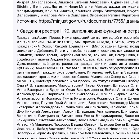
Андрей Вячеславович, Симонов Евгений Алексеевич, Сурначева Елиз
Stichting Bellingcat, Якутия – Наше Мнение, Москоу диджитал мед
Владимирович, Как бы инагент, Кочетков Игорь Викторович, Иркут
Валерьевич , Гималова Регина Эмилевна, Хисамова Регина Фаритовн
Источник:
https://minjust.gov.ru/ru/documents/7755/
данны
* Сведения реестра НКО, выполняющих функции иностра
Гражданин.Армия.Право, Нижегородский центр немецкой и европейск
Альянс врачей, НАСИЛИЮ.НЕТ, Мы против СПИДа, СВЕЧА, Открытый
Гражданский Союз, "Хасдей Ерушалаим" (Милосердие), Центр под
инициатив Действие, Институт глобализации и социальных движен
Тольятти, Новое время, Серебряная тайга, Так-Так-Так, центр Сова
содействия имени Андрея Рылькова, Сфера, Уральская правозащитна
Дальневосточный центр развития гражданских инициатив и социа
Сутяжник, АКАДЕМИЯ ПО ПРАВАМ ЧЕЛОВЕКА, Частное учреждение в Ка
организаций, Гражданское содействие, Интернешнл-Р, Центр Защиты
реализации программ и проектов Совета Министров Северных Стран
МЕМО. РУ, Институт региональной прессы, Институт Развития Своб
Сергей Владимирович, Милославский Павел Юрьевич, Шнырова Ольга
Анна Валерьевна, Бурдина Юлия Владимировна, Бойко Анатолий Ник
Александрович, Шарипков Олег Викторович, Мошель Ирина Ароно
Александровна, Исламов Тимур Рифгатович, Романова Ольга Евгень
Анатольевна, Паутов Юрий Анатольевич, Верховский Александр Марк
Екатерина Александровна, Рачинский Ян Збигневич, Жемкова Елена 
Щур Николай Алексеевич, Аверин Владимир Анатольевич, Блинушов 
Валентина Дмитриевна, Вититинова Елена Владимировна, Баженов
Ганнушкина Светлана Алексеевна, Закс Елена Владимировна, Буртин
Анатолий Мариевич, Прохоров Вадим Юрьевич, Шахова Елена Владими
Иванович, Шабад Анатолий Ефимович, Сухих Дарья Николаевна, Орл
Золотухин Борис Андреевич, Левинсон Лев Семенович, Локшина Тать