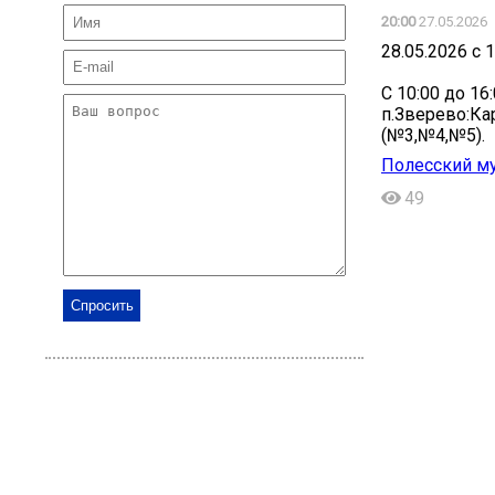
20:00
27.05.2026
28.05.2026 с
️С 10:00 до 1
️п.Зверево:К
(№3,№4,№5).
Полесский м
49