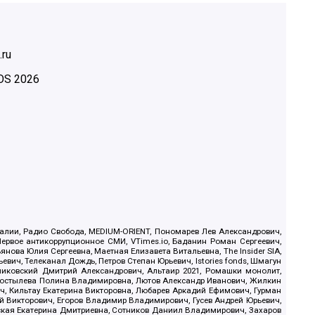
.ru
OS
2026
.Реалии, Радио Свобода, MEDIUM-ORIENT, Пономарев Лев Александрович,
ервое антикоррупционное СМИ, VTimes.io, Баданин Роман Сергеевич,
ова Юлия Сергеевна, Маетная Елизавета Витальевна, The Insider SIA,
ич, Телеканал Дождь, Петров Степан Юрьевич, Istories fonds, Шмагун
иковский Дмитрий Александрович, Альтаир 2021, Ромашки монолит,
, Костылева Полина Владимировна, Лютов Александр Иванович, Жилкин
, Кильтау Екатерина Викторовна, Любарев Аркадий Ефимович, Гурман
й Викторович, Егоров Владимир Владимирович, Гусев Андрей Юрьевич,
ская Екатерина Дмитриевна, Сотников Даниил Владимирович, Захаров