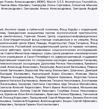
ерл Роман Александрович, МЕМО, Mason G.E.S. Anonymous Foundation,
, Павлов Иван Юрьевич, Скворцова Елена Сергеевна, Оленичев Максим
 Александрович, Григорьева Алина Александровна, Григорьев Андрей
б, Институт права и публичной политики, Фонд борьбы с коррупцией,
ива, Гражданская инициатива против экологической преступности,
рав заключенных, Горячая Линия, Центр социально-информационных
дан, Благотворительный фонд помощи осужденным и их семьям, Фонд
 Аналитический Центр Юрия Левады, Издательство Парк Гагарина, Фонд
гласности, Российский исследовательский центр по правам человека,
ское действие, Центр независимых социологических исследований,
в Совета Министров северных стран, Центр развития некоммерческих
стное учреждение в Санкт-Петербурге по административной поддержке
Общественная комиссия по сохранению наследия академика Сахарова,
нтимонопольная ассоциация, Дзугкоева Регина Николаевна, Кривенко
кий Александр Алексеевич, Васильева Анастасия Евгеньевна, Ривина
италий Евгеньевич, Барахоев Магомед Бекханович, Шевченко Дмитрий
 Валерий Валерьевич, Каргалицкий Борис Юльевич, Исакова Ирина
ва Марина Владимировна, Людевиг Марина Зариевна, Федотова Галина
уркина Наталья Валерьевна, Акимова Татьяна Николаевна, Золотарева
 Васильевна, Захарова Светлана Сергеевна, Щур Татьяна Михайловна,
 Симонов Алексей Кириллович, Флиге Ирина Анатольевна, Мельникова
адимирович, Беляев Сергей Иванович, Голубева Елена Николаевна,
вна, Шуманов Илья Вячеславович, Арапова Галина Юрьевна, Свечников
ий Леонид Борисович, Лукашевский Сергей Маркович, Бахмин Вячеслав
геньевна, Смирнов Владимир Александрович, Вицин Сергей Ефимович,
 Маркович, Захаров Герман Константинович