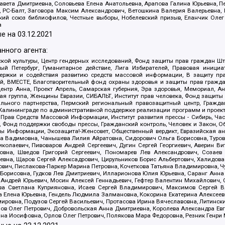
авета Дмитриевна, Соловьева Елена Анатольевна, Арапова Галина Юрьевна, П
иа, РС-Балт, Заговора Максим Александрович, Ветошкина Валерия Валерьевна
ский союз библиофилов, Честные выборы, Нобелевский призыв, Еланчик Олег
а
е на
03.12.2021
нного агента:
ой культуры, Центр гендерных исследований, Фонд защиты прав граждан Шта
 Петербург, Гуманитарное действие, Лига Избирателей, Правовая инициат
держки и содействия развитию средств массовой информации, В защиту п
ий, ВМЕСТЕ, Благотворительный фонд охраны здоровья и защиты прав граж
, центр Анна, Проект Апрель, Самарская губерния, Эра здоровья, Мемориал,
я группа, Женщины Евразии, СИБАЛЬТ, Институт прав человека, Фонд защиты 
льного партнерства, Пермский региональный правозащитный центр, Граждан
лининграде по административной поддержке реализации программ и проекто
 Прав Средств Массовой Информации, Институт развития прессы - Сибирь, Ча
, Фонд поддержки свободы прессы, Гражданский контроль, Человек и Закон, 
оды Информации, Экозащита!-Женсовет, Общественный вердикт, Евразийская а
 Вадимовна, Чанышева Лилия Айратовна, Сидорович Ольга Борисовна, Туровс
олаевич, Пивоваров Андрей Сергеевич, Дугин Сергей Георгиевич, Аверин В
вна, Шведов Григорий Сергеевич, Пономарев Лев Александрович, Созаев
евна, Щаров Сергей Алексадрович, Цирульников Борис Альбертович, Халидо
ович, Пислакова-Паркер Марина Петровна, Кочеткова Татьяна Владимировна, Ч
Борисовна, Гудков Лев Дмитриевич, Илларионова Юлия Юрьевна, Саранг Анна
Андрей Юрьевич, Мосин Алексей Геннадьевич, Гефтер Валентин Михайлович,
а Светлана Куприяновна, Исаев Сергей Владимирович, Максимов Сергей Вл
а Елена Юрьевна, Гендель Людмила Залмановна, Кокорина Екатерина Алексее
ровна, Подузов Сергей Васильевич, Протасова Ирина Вячеславовна, Литинск
ов Олег Петрович, Добровольская Анна Дмитриевна, Королева Александра Ев
яна Иосифовна, Орлов Олег Петрович, Полякова Мара Федоровна, Резник Генри