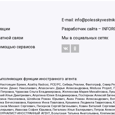
E-mail: info@polesskyvestnik
мации
Разработчик сайта –
INFOR
атной связи
Мы в социальных сетях:
 помощью сервисов
выполняющих функции иностранного агента:
 Настоящее Время, Azatliq Radiosi, PCE/PC, Сибирь.Реалии, Фактограф, Север
ягин Денис Николаевич, Апахончич Дарья Александровна, Medusa Project, П
етровна, Чуракова Ольга Владимировна, Железнова Мария Михайловна, Лукьян
й Илья Дмитриевич, Апухтина Юлия Владимировна, Постернак Алексей Евгеньев
рина Николаевна, Шлейнов Роман Юрьевич, Анин Роман Александрович, Вел
оника Вячеславовна, Карезина Инна Павловна, Кузьмина Людмила Гавриловна
ов Михаил Сергеевич, Пискунов Сергей Евгеньевич, Ковин Виталий Сергеевич
алерьевич, Иванова София Юрьевна, Пигалкин Илья Валерьевич, Петров Алексе
а, ЖУРНАЛИСТ-ИНОСТРАННЫЙ АГЕНТ, Вольтская Татьяна Анатольевна, Клепиков