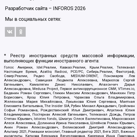
Разработчик сайта –
INFOROS
2026
Мы в социальных сетях:
* Реестр иностранных средств массовой информации,
выполняющих функции иностранного агента:
Голос Америки, Idel.Реалии, Кавказ.Реалии, Крым.Реалии, Телеканал
Настоящее Время, Azatliq Radiosi, PCE/PC, Сибирь.Реалии, Фактограф,
Север.Реалии, Радио Свобода, MEDIUM-ORIENT, Пономарев Лев
Александрович, Савицкая Людмила Алексеевна, Маркелов Сергей
Евгеньевич, Камалягин Денис Николаевич, Апахончич Дарья
Александровна, Medusa Project, Первое антикоррупционное СМИ, VTimes.io,
Баданин Роман Сергеевич, Гликин Максим Александрович, Маняхин Петр
Борисович, Ярош Юлия Петровна, Чуракова Ольга Владимировна,
Железнова Мария Михайловна, Лукьянова Юлия Сергеевна, Маетная
Елизавета Витальевна, The Insider SIA, Рубин Михаил Аркадьевич, Гройсман
Софья Романовна, Рождественский Илья Дмитриевич, Апухтина Юлия
Владимировна, Постернак Алексей Евгеньевич, Телеканал Дождь, Петров
Степан Юрьевич, Istories fonds, Шмагун Олеся Валентиновна, Мароховская
Алеся Алексеевна, Долинина Ирина Николаевна, Шлейнов Роман Юрьевич,
Анин Роман Александрович, Великовский Дмитрий Александрович,
Альтаир 2021, Ромашки монолит, Главный редактор 2021, Вега 2021, Важные
иноагенты, Каткова Вероника Вячеславовна, Карезина Инна Павловна,