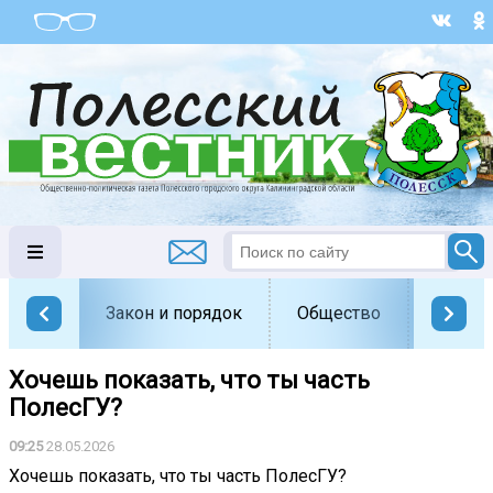
Закон и порядок
Общество
Офици
Хочешь показать, что ты часть
ПолесГУ?
09:25
28.05.2026
Хочешь показать, что ты часть ПолесГУ?