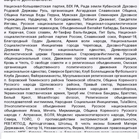
Национал-большевистская партия, ВЕК РА, Рада земли Кубанской Духовно
Родовой Державы Русь, организация Асгардская Славянская Община,
Община Капища Веды Перуна, Мужская Духовная Семинария Духовное
Учреждение, Нурджулар, К Богодержавию, Таблиги Джамаат, Свидетели
Иеговы, Русское национальное единство, Национал-социалистическое
общество, Джамаат мувахидов, Объединенный Вилайат Кабарды, Балкарии
и Карачая, Союз славян, Ат-Такфир Валь-Хиджра, Пит Буль, Национал-
социалистическая рабочая партия России, Славянский союз, Формат-18,
Благородный Орден Дьявола, Армия воли народа, Национальная
Социалистическая Инициатива города Череповца, Духовно-Родовая
Держава Русь, Русское национальное единство, Древнерусской
Инглистической церкви Православных Староверов-Инглингов, Русский
общенациональный союз, Движение против нелегальной иммиграции,
Кровь и Честь, О свободе совести и о религиозных объединениях, Омская
организация общественного политического движения Русское
национальное единство, Северное Братство, Клуб Болельщиков Футбольного
Клуба Динамо, Файзрахманисты, Мусульманская религиозная организация
п. Боровский Тюменского района Тюменской области, Община Коренного
Русского народа Щелковского района, Правый сектор, Украинская
национальная ассамблея – Украинская народная самооборона,
Украинская повстанческая армия, Тризуб им. Степана Бандеры, Братство,
Белый Крест, Misanthropic division, Религиозное объединение
последователей инглиизма, Народная Социальная Инициатива, TulaSkins,
Этнополитическое объединение Русские, Русское национальное
объединение Атака, Мечеть Мирмамеда, Община Коренного Русского
народа г. Астрахани, ВОЛЯ, Меджлис крымскотатарского народа, Рубеж
Севера, ТОЙС, О противодействии экстремистской деятельности,
РЕВТАТПОД, Артподготовка, Штольц, В честь иконы Божией Матери
Державная, Сектор 16, Независимость, Фирма, Молодежная правозащитная
группа МПГ, Курсом Правды и Единения, Каракольская инициативная
группа, Автоград Крю, Союз Славянских Сил Руси, Алля-Аят,