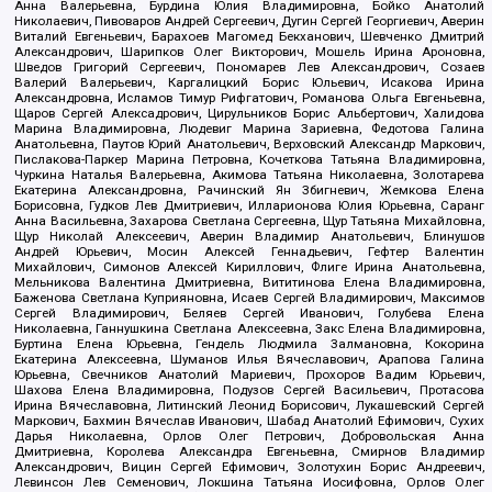
Анна Валерьевна, Бурдина Юлия Владимировна, Бойко Анатолий
Николаевич, Пивоваров Андрей Сергеевич, Дугин Сергей Георгиевич, Аверин
Виталий Евгеньевич, Барахоев Магомед Бекханович, Шевченко Дмитрий
Александрович, Шарипков Олег Викторович, Мошель Ирина Ароновна,
Шведов Григорий Сергеевич, Пономарев Лев Александрович, Созаев
Валерий Валерьевич, Каргалицкий Борис Юльевич, Исакова Ирина
Александровна, Исламов Тимур Рифгатович, Романова Ольга Евгеньевна,
Щаров Сергей Алексадрович, Цирульников Борис Альбертович, Халидова
Марина Владимировна, Людевиг Марина Зариевна, Федотова Галина
Анатольевна, Паутов Юрий Анатольевич, Верховский Александр Маркович,
Пислакова-Паркер Марина Петровна, Кочеткова Татьяна Владимировна,
Чуркина Наталья Валерьевна, Акимова Татьяна Николаевна, Золотарева
Екатерина Александровна, Рачинский Ян Збигневич, Жемкова Елена
Борисовна, Гудков Лев Дмитриевич, Илларионова Юлия Юрьевна, Саранг
Анна Васильевна, Захарова Светлана Сергеевна, Щур Татьяна Михайловна,
Щур Николай Алексеевич, Аверин Владимир Анатольевич, Блинушов
Андрей Юрьевич, Мосин Алексей Геннадьевич, Гефтер Валентин
Михайлович, Симонов Алексей Кириллович, Флиге Ирина Анатольевна,
Мельникова Валентина Дмитриевна, Вититинова Елена Владимировна,
Баженова Светлана Куприяновна, Исаев Сергей Владимирович, Максимов
Сергей Владимирович, Беляев Сергей Иванович, Голубева Елена
Николаевна, Ганнушкина Светлана Алексеевна, Закс Елена Владимировна,
Буртина Елена Юрьевна, Гендель Людмила Залмановна, Кокорина
Екатерина Алексеевна, Шуманов Илья Вячеславович, Арапова Галина
Юрьевна, Свечников Анатолий Мариевич, Прохоров Вадим Юрьевич,
Шахова Елена Владимировна, Подузов Сергей Васильевич, Протасова
Ирина Вячеславовна, Литинский Леонид Борисович, Лукашевский Сергей
Маркович, Бахмин Вячеслав Иванович, Шабад Анатолий Ефимович, Сухих
Дарья Николаевна, Орлов Олег Петрович, Добровольская Анна
Дмитриевна, Королева Александра Евгеньевна, Смирнов Владимир
Александрович, Вицин Сергей Ефимович, Золотухин Борис Андреевич,
Левинсон Лев Семенович, Локшина Татьяна Иосифовна, Орлов Олег