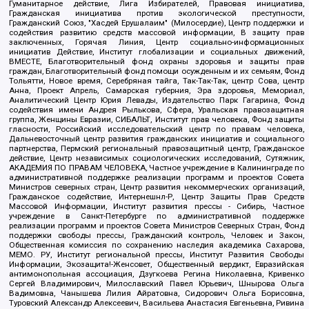
Гуманитарное действие, Лига Избирателей, Правовая инициатива,
Гражданская инициатива против экологической преступности,
Гражданский Союз, "Хасдей Ерушалаим" (Милосердие), Центр поддержки и
содействия развитию средств массовой информации, В защиту прав
заключенных, Горячая Линия, Центр социально-информационных
инициатив Действие, Институт глобализации и социальных движений,
ВМЕСТЕ, Благотворительный фонд охраны здоровья и защиты прав
граждан, Благотворительный фонд помощи осужденным и их семьям, Фонд
Тольятти, Новое время, Серебряная тайга, Так-Так-Так, центр Сова, центр
Анна, Проект Апрель, Самарская губерния, Эра здоровья, Мемориал,
Аналитический Центр Юрия Левады, Издательство Парк Гагарина, Фонд
содействия имени Андрея Рылькова, Сфера, Уральская правозащитная
группа, Женщины Евразии, СИБАЛЬТ, Институт прав человека, Фонд защиты
гласности, Российский исследовательский центр по правам человека,
Дальневосточный центр развития гражданских инициатив и социального
партнерства, Пермский региональный правозащитный центр, Гражданское
действие, Центр независимых социологических исследований, Сутяжник,
АКАДЕМИЯ ПО ПРАВАМ ЧЕЛОВЕКА, Частное учреждение в Калининграде по
административной поддержке реализации программ и проектов Совета
Министров северных стран, Центр развития некоммерческих организаций,
Гражданское содействие, Интернешнл-Р, Центр Защиты Прав Средств
Массовой Информации, Институт развития прессы - Сибирь, Частное
учреждение в Санкт-Петербурге по административной поддержке
реализации программ и проектов Совета Министров Северных Стран, Фонд
поддержки свободы прессы, Гражданский контроль, Человек и Закон,
Общественная комиссия по сохранению наследия академика Сахарова,
МЕМО. РУ, Институт региональной прессы, Институт Развития Свободы
Информации, Экозащита!-Женсовет, Общественный вердикт, Евразийская
антимонопольная ассоциация, Дзугкоева Регина Николаевна, Кривенко
Сергей Владимирович, Милославский Павел Юрьевич, Шнырова Ольга
Вадимовна, Чанышева Лилия Айратовна, Сидорович Ольга Борисовна,
Туровский Александр Алексеевич, Васильева Анастасия Евгеньевна, Ривина