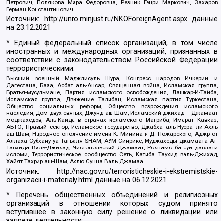
Петрович, Полякова Мара Федоровна, Резник Генри Маркович, Захаров
Герман Константинович
Источник:
http://unro.minjust.ru/NKOForeignAgent.aspx
данные
на
23.12.2021
* Единый федеральный список организаций, в том числе
иностранных и международных организаций, признанных в
соответствии с законодательством Российской Федерации
террористическими:
Высший военный Маджлисуль Шура, Конгресс народов Ичкерии и
Дагестана, База, Асбат аль-Ансар, Священная война, Исламская группа,
Братья-мусульмане, Партия исламского освобождения, Лашкар-И-Тайба,
Исламская группа, Движение Талибан, Исламская партия Туркестана,
Общество социальных реформ, Общество возрождения исламского
наследия, Дом двух святых, Джунд аш-Шам, Исламский джихад – Джамаат
моджахедов, Аль-Каида в странах исламского Магриба, Имарат Кавказ,
АБТО, Правый сектор, Исламское государство, Джабха аль-Нусра ли-Ахль
аш-Шам, Народное ополчение имени К. Минина и Д. Пожарского, Аджр от
Аллаха Субхану уа Тагьаля SHAM, АУМ Синрике, Муджахеды джамаата Ат-
Тавхида Валь-Джихад, Чистопольский Джамаат, Рохнамо ба суи давлати
исломи, Террористическое сообщество Сеть, Катиба Таухид валь-Джихад,
Хайят Тахрир аш-Шам, Ахлю Сунна Валь Джамаа
Источник:
http://nac.gov.ru/terroristicheskie-i-ekstremistskie-
organizacii-i-materialy.html
данные на
06.12.2021
* Перечень общественных объединений и религиозных
организаций в отношении которых судом принято
вступившее в законную силу решение о ликвидации или
запрете деятельности: