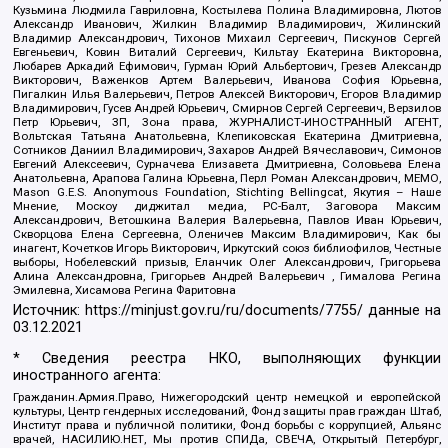
Кузьмина Людмила Гавриловна, Костылева Полина Владимировна, Лютов
Александр Иванович, Жилкин Владимир Владимирович, Жилинский
Владимир Александрович, Тихонов Михаил Сергеевич, Пискунов Сергей
Евгеньевич, Ковин Виталий Сергеевич, Кильтау Екатерина Викторовна,
Любарев Аркадий Ефимович, Гурман Юрий Альбертович, Грезев Александр
Викторович, Важенков Артем Валерьевич, Иванова София Юрьевна,
Пигалкин Илья Валерьевич, Петров Алексей Викторович, Егоров Владимир
Владимирович, Гусев Андрей Юрьевич, Смирнов Сергей Сергеевич, Верзилов
Петр Юрьевич, ЗП, Зона права, ЖУРНАЛИСТ-ИНОСТРАННЫЙ АГЕНТ,
Вольтская Татьяна Анатольевна, Клепиковская Екатерина Дмитриевна,
Сотников Даниил Владимирович, Захаров Андрей Вячеславович, Симонов
Евгений Алексеевич, Сурначева Елизавета Дмитриевна, Соловьева Елена
Анатольевна, Арапова Галина Юрьевна, Перл Роман Александрович, МЕМО,
Mason G.E.S. Anonymous Foundation, Stichting Bellingcat, Якутия – Наше
Мнение, Москоу диджитал медиа, РС-Балт, Заговора Максим
Александрович, Ветошкина Валерия Валерьевна, Павлов Иван Юрьевич,
Скворцова Елена Сергеевна, Оленичев Максим Владимирович, Как бы
инагент, Кочетков Игорь Викторович, Иркутский союз библиофилов, Честные
выборы, Нобелевский призыв, Еланчик Олег Александрович, Григорьева
Алина Александровна, Григорьев Андрей Валерьевич , Гималова Регина
Эмилевна, Хисамова Регина Фаритовна
Источник:
https://minjust.gov.ru/ru/documents/7755/
данные на
03.12.2021
* Сведения реестра НКО, выполняющих функции
иностранного агента:
Гражданин.Армия.Право, Нижегородский центр немецкой и европейской
культуры, Центр гендерных исследований, Фонд защиты прав граждан Штаб,
Институт права и публичной политики, Фонд борьбы с коррупцией, Альянс
врачей, НАСИЛИЮ.НЕТ, Мы против СПИДа, СВЕЧА, Открытый Петербург,