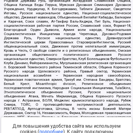
Родовой Державы Русь, организация Асгардская Славянская Община,
Община Капища Веды Перуна, Мужская Духовная Семинария Духовное
Учреждение, Нурджулар, К Богодержавию, Таблиги Джамаат, Свидетели
Иеговы, Русское национальное единство, Национал-социалистическое
общество, Джамаат мувахидов, Объединенный Вилайат Кабарды, Балкарии
и Карачая, Союз славян, Ат-Такфир Валь-Хиджра, Пит Буль, Национал-
социалистическая рабочая партия России, Славянский союз, Формат-18,
Благородный Орден Дьявола, Армия воли народа, Национальная
Социалистическая Инициатива города Череповца, Духовно-Родовая
Держава Русь, Русское национальное единство, Древнерусской
Инглистической церкви Православных Староверов-Инглингов, Русский
общенациональный союз, Движение против нелегальной иммиграции,
Кровь и Честь, О свободе совести и о религиозных объединениях, Омская
организация общественного политического движения Русское
национальное единство, Северное Братство, Клуб Болельщиков Футбольного
Клуба Динамо, Файзрахманисты, Мусульманская религиозная организация
п. Боровский Тюменского района Тюменской области, Община Коренного
Русского народа Щелковского района, Правый сектор, Украинская
национальная ассамблея – Украинская народная самооборона,
Украинская повстанческая армия, Тризуб им. Степана Бандеры, Братство,
Белый Крест, Misanthropic division, Религиозное объединение
последователей инглиизма, Народная Социальная Инициатива, TulaSkins,
Этнополитическое объединение Русские, Русское национальное
объединение Атака, Мечеть Мирмамеда, Община Коренного Русского
народа г. Астрахани, ВОЛЯ, Меджлис крымскотатарского народа, Рубеж
Севера, ТОЙС, О противодействии экстремистской деятельности,
РЕВТАТПОД, Артподготовка, Штольц, В честь иконы Божией Матери
Державная, Сектор 16, Независимость, Фирма, Молодежная правозащитная
группа МПГ, Курсом Правды и Единения, Каракольская инициативная
группа, Автоград Крю, Союз Славянских Сил Руси, Алля-Аят,
Благотворительный пансионат Ак Умут, Русская республика Русь,
Для повышения удобства сайта мы используем
Арестантское уголовное единство, Башкорт, Нация и свобода, W.H.С., Фалунь
cookies (
подробнее
). К сайту подключены