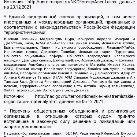
Источник:
http://unro.minjust.ru/NKOForeignAgent.aspx
данные
на
23.12.2021
* Единый федеральный список организаций, в том числе
иностранных и международных организаций, признанных в
соответствии с законодательством Российской Федерации
террористическими:
Высший военный Маджлисуль Шура, Конгресс народов Ичкерии и
Дагестана, База, Асбат аль-Ансар, Священная война, Исламская группа,
Братья-мусульмане, Партия исламского освобождения, Лашкар-И-Тайба,
Исламская группа, Движение Талибан, Исламская партия Туркестана,
Общество социальных реформ, Общество возрождения исламского
наследия, Дом двух святых, Джунд аш-Шам, Исламский джихад – Джамаат
моджахедов, Аль-Каида в странах исламского Магриба, Имарат Кавказ,
АБТО, Правый сектор, Исламское государство, Джабха аль-Нусра ли-Ахль
аш-Шам, Народное ополчение имени К. Минина и Д. Пожарского, Аджр от
Аллаха Субхану уа Тагьаля SHAM, АУМ Синрике, Муджахеды джамаата Ат-
Тавхида Валь-Джихад, Чистопольский Джамаат, Рохнамо ба суи давлати
исломи, Террористическое сообщество Сеть, Катиба Таухид валь-Джихад,
Хайят Тахрир аш-Шам, Ахлю Сунна Валь Джамаа
Источник:
http://nac.gov.ru/terroristicheskie-i-ekstremistskie-
organizacii-i-materialy.html
данные на
06.12.2021
* Перечень общественных объединений и религиозных
организаций в отношении которых судом принято
вступившее в законную силу решение о ликвидации или
запрете деятельности:
Национал-большевистская партия, ВЕК РА, Рада земли Кубанской Духовно