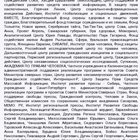
Гражданский Союз, "Хасдей Ерушалаим" (Милосердие), Центр поддержки и
содействия развитию средств массовой информации, В защиту прав
заключенных, Горячая Линия, Центр социально-информационных
инициатив Действие, Институт глобализации и социальных движений,
ВМЕСТЕ, Благотворительный фонд охраны здоровья и защиты прав
граждан, Благотворительный фонд помощи осужденным и их семьям, Фонд
Тольятти, Новое время, Серебряная тайга, Так-Так-Так, центр Сова, центр
Анна, Проект Апрель, Самарская губерния, Эра здоровья, Мемориал,
Аналитический Центр Юрия Левады, Издательство Парк Гагарина, Фонд
содействия имени Андрея Рылькова, Сфера, Уральская правозащитная
группа, Женщины Евразии, СИБАЛЬТ, Институт прав человека, Фонд защиты
гласности, Российский исследовательский центр по правам человека,
Дальневосточный центр развития гражданских инициатив и социального
партнерства, Пермский региональный правозащитный центр, Гражданское
действие, Центр независимых социологических исследований, Сутяжник,
АКАДЕМИЯ ПО ПРАВАМ ЧЕЛОВЕКА, Частное учреждение в Калининграде по
административной поддержке реализации программ и проектов Совета
Министров северных стран, Центр развития некоммерческих организаций,
Гражданское содействие, Интернешнл-Р, Центр Защиты Прав Средств
Массовой Информации, Институт развития прессы - Сибирь, Частное
учреждение в Санкт-Петербурге по административной поддержке
реализации программ и проектов Совета Министров Северных Стран, Фонд
поддержки свободы прессы, Гражданский контроль, Человек и Закон,
Общественная комиссия по сохранению наследия академика Сахарова,
МЕМО. РУ, Институт региональной прессы, Институт Развития Свободы
Информации, Экозащита!-Женсовет, Общественный вердикт, Евразийская
антимонопольная ассоциация, Дзугкоева Регина Николаевна, Кривенко
Сергей Владимирович, Милославский Павел Юрьевич, Шнырова Ольга
Вадимовна, Чанышева Лилия Айратовна, Сидорович Ольга Борисовна,
Туровский Александр Алексеевич, Васильева Анастасия Евгеньевна, Ривина
Анна Валерьевна, Бурдина Юлия Владимировна, Бойко Анатолий
Николаевич, Пивоваров Андрей Сергеевич, Дугин Сергей Георгиевич, Аверин