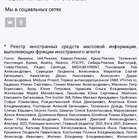
Мы в социальных сетях:
* Реестр иностранных средств массовой информации,
выполняющих функции иностранного агента:
Голос Америки, Idel.Реалии, Кавказ.Реалии, Крым.Реалии, Телеканал
Настоящее Время, Azatliq Radiosi, PCE/PC, Сибирь.Реалии, Фактограф,
Север.Реалии, Радио Свобода, MEDIUM-ORIENT, Пономарев Лев
Александрович, Савицкая Людмила Алексеевна, Маркелов Сергей
Евгеньевич, Камалягин Денис Николаевич, Апахончич Дарья
Александровна, Medusa Project, Первое антикоррупционное СМИ, VTimes.io,
Баданин Роман Сергеевич, Гликин Максим Александрович, Маняхин Петр
Борисович, Ярош Юлия Петровна, Чуракова Ольга Владимировна,
Железнова Мария Михайловна, Лукьянова Юлия Сергеевна, Маетная
Елизавета Витальевна, The Insider SIA, Рубин Михаил Аркадьевич, Гройсман
Софья Романовна, Рождественский Илья Дмитриевич, Апухтина Юлия
Владимировна, Постернак Алексей Евгеньевич, Телеканал Дождь, Петров
Степан Юрьевич, Istories fonds, Шмагун Олеся Валентиновна, Мароховская
Алеся Алексеевна, Долинина Ирина Николаевна, Шлейнов Роман Юрьевич,
Анин Роман Александрович, Великовский Дмитрий Александрович,
Альтаир 2021, Ромашки монолит, Главный редактор 2021, Вега 2021, Важные
иноагенты, Каткова Вероника Вячеславовна, Карезина Инна Павловна,
Кузьмина Людмила Гавриловна, Костылева Полина Владимировна, Лютов
Александр Иванович, Жилкин Владимир Владимирович, Жилинский