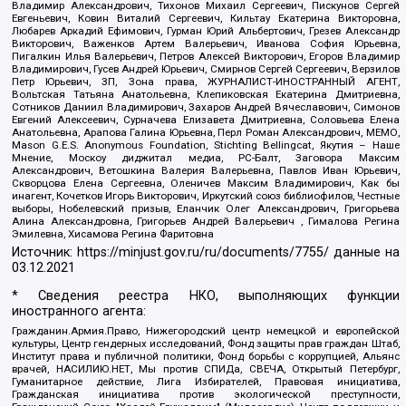
Владимир Александрович, Тихонов Михаил Сергеевич, Пискунов Сергей
Евгеньевич, Ковин Виталий Сергеевич, Кильтау Екатерина Викторовна,
Любарев Аркадий Ефимович, Гурман Юрий Альбертович, Грезев Александр
Викторович, Важенков Артем Валерьевич, Иванова София Юрьевна,
Пигалкин Илья Валерьевич, Петров Алексей Викторович, Егоров Владимир
Владимирович, Гусев Андрей Юрьевич, Смирнов Сергей Сергеевич, Верзилов
Петр Юрьевич, ЗП, Зона права, ЖУРНАЛИСТ-ИНОСТРАННЫЙ АГЕНТ,
Вольтская Татьяна Анатольевна, Клепиковская Екатерина Дмитриевна,
Сотников Даниил Владимирович, Захаров Андрей Вячеславович, Симонов
Евгений Алексеевич, Сурначева Елизавета Дмитриевна, Соловьева Елена
Анатольевна, Арапова Галина Юрьевна, Перл Роман Александрович, МЕМО,
Mason G.E.S. Anonymous Foundation, Stichting Bellingcat, Якутия – Наше
Мнение, Москоу диджитал медиа, РС-Балт, Заговора Максим
Александрович, Ветошкина Валерия Валерьевна, Павлов Иван Юрьевич,
Скворцова Елена Сергеевна, Оленичев Максим Владимирович, Как бы
инагент, Кочетков Игорь Викторович, Иркутский союз библиофилов, Честные
выборы, Нобелевский призыв, Еланчик Олег Александрович, Григорьева
Алина Александровна, Григорьев Андрей Валерьевич , Гималова Регина
Эмилевна, Хисамова Регина Фаритовна
Источник:
https://minjust.gov.ru/ru/documents/7755/
данные на
03.12.2021
* Сведения реестра НКО, выполняющих функции
иностранного агента:
Гражданин.Армия.Право, Нижегородский центр немецкой и европейской
культуры, Центр гендерных исследований, Фонд защиты прав граждан Штаб,
Институт права и публичной политики, Фонд борьбы с коррупцией, Альянс
врачей, НАСИЛИЮ.НЕТ, Мы против СПИДа, СВЕЧА, Открытый Петербург,
Гуманитарное действие, Лига Избирателей, Правовая инициатива,
Гражданская инициатива против экологической преступности,