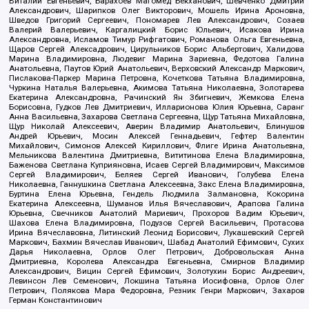
Виталий Евгеньевич, Барахоев Магомед Бекханович, Шевченко Дмитрий
Александрович, Шарипков Олег Викторович, Мошель Ирина Ароновна,
Шведов Григорий Сергеевич, Пономарев Лев Александрович, Созаев
Валерий Валерьевич, Каргалицкий Борис Юльевич, Исакова Ирина
Александровна, Исламов Тимур Рифгатович, Романова Ольга Евгеньевна,
Щаров Сергей Алексадрович, Цирульников Борис Альбертович, Халидова
Марина Владимировна, Людевиг Марина Зариевна, Федотова Галина
Анатольевна, Паутов Юрий Анатольевич, Верховский Александр Маркович,
Пислакова-Паркер Марина Петровна, Кочеткова Татьяна Владимировна,
Чуркина Наталья Валерьевна, Акимова Татьяна Николаевна, Золотарева
Екатерина Александровна, Рачинский Ян Збигневич, Жемкова Елена
Борисовна, Гудков Лев Дмитриевич, Илларионова Юлия Юрьевна, Саранг
Анна Васильевна, Захарова Светлана Сергеевна, Щур Татьяна Михайловна,
Щур Николай Алексеевич, Аверин Владимир Анатольевич, Блинушов
Андрей Юрьевич, Мосин Алексей Геннадьевич, Гефтер Валентин
Михайлович, Симонов Алексей Кириллович, Флиге Ирина Анатольевна,
Мельникова Валентина Дмитриевна, Вититинова Елена Владимировна,
Баженова Светлана Куприяновна, Исаев Сергей Владимирович, Максимов
Сергей Владимирович, Беляев Сергей Иванович, Голубева Елена
Николаевна, Ганнушкина Светлана Алексеевна, Закс Елена Владимировна,
Буртина Елена Юрьевна, Гендель Людмила Залмановна, Кокорина
Екатерина Алексеевна, Шуманов Илья Вячеславович, Арапова Галина
Юрьевна, Свечников Анатолий Мариевич, Прохоров Вадим Юрьевич,
Шахова Елена Владимировна, Подузов Сергей Васильевич, Протасова
Ирина Вячеславовна, Литинский Леонид Борисович, Лукашевский Сергей
Маркович, Бахмин Вячеслав Иванович, Шабад Анатолий Ефимович, Сухих
Дарья Николаевна, Орлов Олег Петрович, Добровольская Анна
Дмитриевна, Королева Александра Евгеньевна, Смирнов Владимир
Александрович, Вицин Сергей Ефимович, Золотухин Борис Андреевич,
Левинсон Лев Семенович, Локшина Татьяна Иосифовна, Орлов Олег
Петрович, Полякова Мара Федоровна, Резник Генри Маркович, Захаров
Герман Константинович